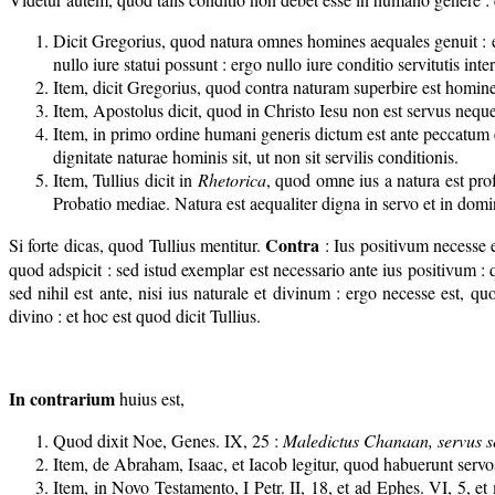
Dicit Gregorius, quod natura omnes homines aequales genuit : er
nullo iure statui possunt : ergo nullo iure conditio servitutis int
Item, dicit Gregorius, quod contra naturam superbire est homin
Item, Apostolus dicit, quod in Christo Iesu non est servus neque l
Item, in primo ordine humani generis dictum est ante peccatum 
dignitate naturae hominis sit, ut non sit servilis conditionis.
Item, Tullius dicit in
Rhetorica
, quod omne ius a natura est prof
Probatio mediae. Natura est aequaliter digna in servo et in domin
Contra
Si forte dicas, quod Tullius mentitur.
: Ius positivum necesse e
quod adspicit : sed istud exemplar est necessario ante ius positivum : 
sed nihil est ante, nisi ius naturale et divinum : ergo necesse est, q
divino : et hoc est quod dicit Tullius.
In contrarium
huius est,
Quod dixit Noe, Genes. IX, 25 :
Maledictus Chanaan, servus se
Item, de Abraham, Isaac, et Iacob legitur, quod habuerunt servos 
Item, in Novo Testamento, I Petr. II, 18, et ad Ephes. VI, 5, et