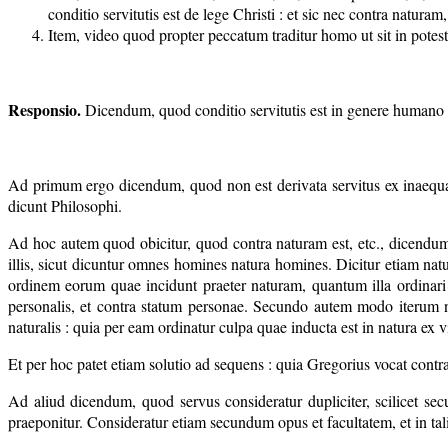
conditio servitutis est de lege Christi : et sic nec contra naturam
Item, video quod propter peccatum traditur homo ut sit in potest
Responsio.
Dicendum, quod conditio servitutis est in genere humano :
Ad primum ergo dicendum, quod non est derivata servitus ex inaequali
dicunt Philosophi.
Ad hoc autem quod obicitur, quod contra naturam est, etc., dicendum qu
illis, sicut dicuntur omnes homines natura homines. Dicitur etiam natur
ordinem eorum quae incidunt praeter naturam, quantum illa ordinari
personalis, et contra statum personae. Secundo autem modo iterum non
naturalis : quia per eam ordinatur culpa quae inducta est in natura ex v
Et per hoc patet etiam solutio ad sequens : quia Gregorius vocat cont
Ad aliud dicendum, quod servus consideratur dupliciter, scilicet se
praeponitur. Consideratur etiam secundum opus et facultatem, et in tal