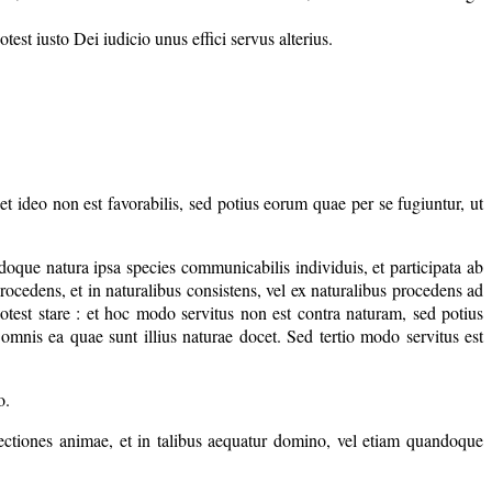
est iusto Dei iudicio unus effici servus alterius.
 ideo non est favorabilis, sed potius eorum quae per se fugiuntur, ut
ndoque natura ipsa species communicabilis individuis, et participata ab
procedens, et in naturalibus consistens, vel ex naturalibus procedens ad
est stare : et hoc modo servitus non est contra naturam, sed potius
omnis ea quae sunt illius naturae docet. Sed tertio modo servitus est
o.
fectiones animae, et in talibus aequatur domino, vel etiam quandoque