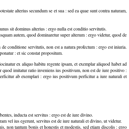
testate alterius secundum se et sua : sed ea quae sunt contra naturam,
nus sit dominus alterius : ergo nulla est conditio servitutis.
 nusquam autem, quod dominaretur super alterum : ergo videtur, quod de
de conditione servitutis, non est a natura profectum : ergo est iniuria.
ponatur : et sic constat propositum.
tiocinatur ex aliquo habitu regente ipsam, et exemplar aliquod habet ad
 quod imitatur ratio inveniens ius positivum, non est de iure positivo :
ficitur ab exemplari : ergo ius positivum perficitur a iure naturali et
ntes, inducta est servitus : ergo est de iure divino.
 vel ius egerunt, servitus est de iure naturali et divino, ut videtur.
nis, non tantum bonis et honestis et modestis, sed etiam discolis : ergo