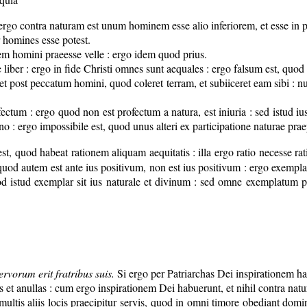
go contra naturam est unum hominem esse alio inferiorem, et esse in po
er homines esse potest.
em homini praeesse velle : ergo idem quod prius.
iber : ergo in fide Christi omnes sunt aequales : ergo falsum est, quod u
et post peccatum homini, quod coleret terram, et subiiceret eam sibi :
ectum : ergo quod non est profectum a natura, est iniuria : sed istud ius 
o : ergo impossibile est, quod unus alteri ex participatione naturae prae
st, quod habeat rationem aliquam aequitatis : illa ergo ratio necesse ra
quod autem est ante ius positivum, non est ius positivum : ergo exemplar
uod istud exemplar sit ius naturale et divinum : sed omne exemplatum per
rvorum erit fratribus suis.
Si ergo per Patriarchas Dei inspirationem habe
et anullas : cum ergo inspirationem Dei habuerunt, et nihil contra naturam
 multis aliis locis praecipitur servis, quod in omni timore obediant domi