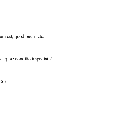
m est, quod pueri, etc.
cet quae conditio impediat ?
io ?