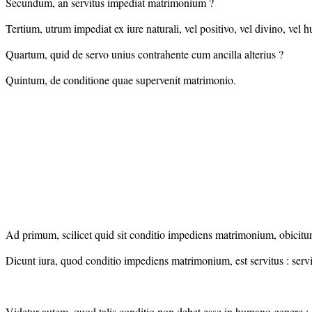
Secundum, an servitus impediat matrimonium ?
Tertium, utrum impediat ex iure naturali, vel positivo, vel divino, vel
Quartum, quid de servo unius contrahente cum ancilla alterius ?
Quintum, de conditione quae supervenit matrimonio.
Ad primum, scilicet quid sit conditio impediens matrimonium, obicitur
Dicunt iura, quod conditio impediens matrimonium, est servitus : servi
Videtur autem, quod talis conditio non debet esse in humano genere :