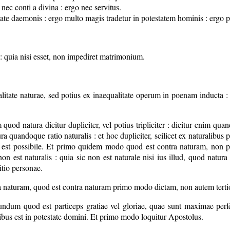
, nec conti a divina : ergo nec servitus.
ate daemonis : ergo multo magis tradetur in potestatem hominis : ergo pot
 quia nisi esset, non impediret matrimonium.
tate naturae, sed potius ex inaequalitate operum in poenam inducta : et
od natura dicitur dupliciter, vel potius tripliciter : dicitur enim qua
a quandoque ratio naturalis : et hoc dupliciter, scilicet ex naturalibus 
 est possibile. Et primo quidem modo quod est contra naturam, non pot
 est naturalis : quia sic non est naturale nisi ius illud, quod natura 
itio personae.
ra naturam, quod est contra naturam primo modo dictam, non autem terti
cundum quod est particeps gratiae vel gloriae, quae sunt maximae per
ibus est in potestate domini. Et primo modo loquitur Apostolus.