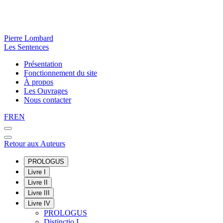
Pierre Lombard
Les Sentences
Présentation
Fonctionnement du site
À propos
Les Ouvrages
Nous contacter
FR
EN
Retour aux Auteurs
PROLOGUS
Livre I
Livre II
Livre III
Livre IV
PROLOGUS
Distinctio I