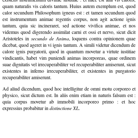
quam naturalis vis caloris tantum. Huius autem exemplum est, quod
calor secundum Philosophum igneus est : et tamen secundum quod
est instrumentum animae regentis corpus, non agit actione ignis
tantum, quia sic incineraret, sed actione vivifica animae, et nos
videmus quod digerendo assimilat carni et ossi et nervo, sicut dicit
Aristoteles in
secundo de Anima
, loquens contra opinionem quae
dicebat, quod ageret in vi ignis tantum. A simili videtur dicendum de
calore ignis purgatorii, quod in quantum movetur a virtute iustitiae
vindicantis, habet vim puniendi animas incorporeas, quae ordinem
suae dignitatis vel irrecuperabiliter vel recuperabiliter amiserunt, sicut
existentes in inferno irrecuperabiliter, et existentes in purgatorio
recuperabiliter amiserunt.
Ad aliud dicendum, quod hoc intelligitur de omni motu corporeo et
physico, sicut dictum est. In aliis enim etiam in naturis falsum est :
quia corpus movetur ab immobili incorporeo primo : et hoc
expressius probabitur in
distinctione XL.