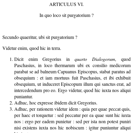
ARTICULUS VI.
In quo loco sit purgatorium ?
Secundo quaeritur, ubi sit purgatorium ?
Videtur enim, quod hic in terra.
Dicit enim Gregorius in
quarto Dialogorum,
quod
Paschasius, in loco thermarum ubi ex consilio medicorum
parabat se ad balneum Capuanus Episcopus, stabat paratus ad
obsequium : et iam mortuus fuit Paschasius, et ibi exhibuit
obsequium, ut induceret Episcopum illum qui sanctus erat, ad
intercedendum pro eo. Ergo videtur, quod hic iuxta nos aliqui
puniantur.
Adhuc, hoc expresse ibidem dicit Gregorius.
Adhuc, per rationem videtur idem : quia per quae peccat quis,
per haec et torquetur : sed peccatur per ea quae sunt hic iuxta
nos : ergo per eadem punietur : sed per ista non potest puniri
nisi existens iuxta nos hic nobiscum : igitur puniuntur aliqui