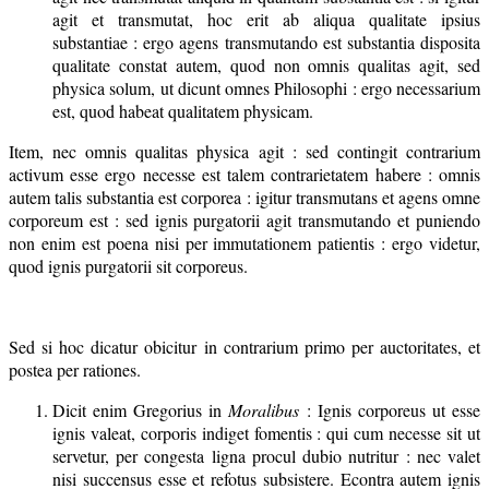
agit et transmutat, hoc erit ab aliqua qualitate ipsius
substantiae : ergo agens transmutando est substantia disposita
qualitate constat autem, quod non omnis qualitas agit, sed
physica solum, ut dicunt omnes Philosophi : ergo necessarium
est, quod habeat qualitatem physicam.
Item, nec omnis qualitas physica agit : sed contingit contrarium
activum esse ergo necesse est talem contrarietatem habere : omnis
autem talis substantia est corporea : igitur transmutans et agens omne
corporeum est : sed ignis purgatorii agit transmutando et puniendo
non enim est poena nisi per immutationem patientis : ergo videtur,
quod ignis purgatorii sit corporeus.
Sed si hoc dicatur obicitur in contrarium primo per auctoritates, et
postea per rationes.
Dicit enim Gregorius in
Moralibus
: Ignis corporeus ut esse
ignis valeat, corporis indiget fomentis : qui cum necesse sit ut
servetur, per congesta ligna procul dubio nutritur : nec valet
nisi succensus esse et refotus subsistere. Econtra autem ignis