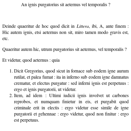
An ignis purgatorius sit aeternus vel temporalis ?
Deinde quaeritur de hoc quod dicit in
Littera
, ibi, A, ante finem :
Hic autem ignis, etsi aeternus non sit, miro tamen modo gravis est,
etc.
Quaeritur autem hic, utrum purgatorius sit aeternus, vel temporalis ?
Et videtur, quod aeternus : quia
Dicit Gregorius, quod sicut in fornace sub eodem igne aurum
rutilat, et palea fumat : ita in inferno sub eodem igne damnatus
crematur, et electus purgatur : sed inferni ignis est perpetuus :
ergo et ignis purgatorii, ut videtur.
Item, ad idem : Ultimi iudicii ignis involvet ut carbones
reprobos, et numquam finietur in eis, et purgabit quod
criminale erit in electis : ergo videtur esse simile de igne
purgatorii et gehennae : ergo videtur, quod non finitur : ergo
est perpetuus.