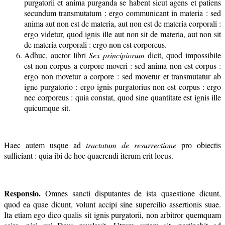
purgatorii et anima purganda se habent sicut agens et patiens
secundum transmutatum : ergo communicant in materia : sed
anima aut non est de materia, aut non est de materia corporali :
ergo videtur, quod ignis ille aut non sit de materia, aut non sit
de materia corporali : ergo non est corporeus.
Adhuc, auctor libri
Sex principiorum
dicit, quod impossibile
est non corpus a corpore moveri : sed anima non est corpus :
ergo non movetur a corpore : sed movetur et transmutatur ab
igne purgatorio : ergo ignis purgatorius non est corpus : ergo
nec corporeus : quia constat, quod sine quantitate est ignis ille
quicumque sit.
Haec autem usque ad
tractatum de resurrectione
pro obiectis
sufficiant : quia ibi de hoc quaerendi iterum erit locus.
Responsio.
Omnes sancti disputantes de ista quaestione dicunt,
quod ea quae dicunt, volunt accipi sine supercilio assertionis suae.
Ita etiam ego dico qualis sit ignis purgatorii, non arbitror quemquam