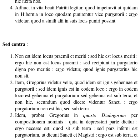
hic iuxta nos.
Adhuc, in vita beati Patritii legitur, quod impetravit ut quidam
in Hibernia in loco quodam punirentur vice purgatorii : ergo
videtur, quod a simili alii in suis locis puniri possint.
Sed contra
:
Non est idem locus praemii et meriti : sed hic est locus meriti :
ergo hic non est locus praemii : sed recipiunt in purgatorio
digna pro meritis : ergo videtur, quod ignis purgatorius hic
non sit.
Item, Gregorius videtur velle, quod idem sit ignis gehennae et
purgatorii : sed idem ignis est in eodem loco : ergo in eodem
loco est gehenna et purgatorium sed gehenna est sub terra, et
non hic, secundum quod dicere videntur Sancti : ergo
purgatorium non est hic, sed sub terra.
Idem, probat Gregorius in
quarto Dialogorum
per
compositionem nominis : quia in depressiori parte dicitur :
ergo necesse est, quod sit sub terra : sed pars inferni est
purgatorium, ut dicunt Sancti et Magistri : ergo est sub terra, et