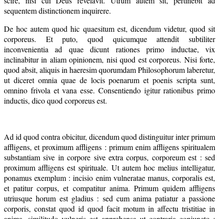
scire, nisi cui Deus revelavit. Utrum autem sit, pertinebit ad
sequentem distinctionem inquirere.
De hoc autem quod hic quaesitum est, dicendum videtur, quod sit
corporeus. Et puto, quod quicumque attendit subtiliter
inconvenientia ad quae dicunt rationes primo inductae, vix
inclinabitur in aliam opinionem, nisi quod est corporeus. Nisi forte,
quod absit, aliquis in haeresim quorumdam Philosophorum laberetur,
ut diceret omnia quae de locis poenarum et poenis scripta sunt,
omnino frivola et vana esse. Consentiendo igitur rationibus primo
inductis, dico quod corporeus est.
Ad id quod contra obicitur, dicendum quod distinguitur inter primum
affligens, et proximum affligens : primum enim affligens spiritualem
substantiam sive in corpore sive extra corpus, corporeum est : sed
proximum affligens est spirituale. Ut autem hoc melius intelligatur,
ponamus exemplum : incisio enim vulneratae manus, corporalis est,
et patitur corpus, et compatitur anima. Primum quidem affligens
utriusque horum est gladius : sed cum anima patiatur a passione
corporis, constat quod id quod facit motum in affectu tristitiae in
anima, similitudo vulneris est apprehensa ut contraria coniuncto :