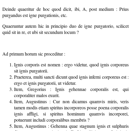
Deinde quaeritur de hoc quod dicit, ibi, A, post medium : Prius
purgandus est igne purgationis, etc.
Quaeruntur autem hic in principio duo de igne purgatorio, scilicet
quid sit in re, et ubi sit secundum locum ?
Ad primum horum sic proceditur :
Ignis corporis est nomen : ergo videtur, quod ignis corporeus
sit ignis purgatorii.
Praeterea, multi sancti dicunt quod ignis inferni corporeus est :
ergo et ignis purgatorii, ut videtur.
Item, Gregorius : Ignis gehennae corporalis est, qui
corporaliter malos exurit.
Item, Augustinus : Cur non dicamus quamvis miris, veris
tamen modis etiam spiritus incorporeos posse poena corporalis
ignis affligi, si spiritus hominum quamvis incorporei,
potuerunt includi corporalibus membris ?
Item, Augustinus : Gehenna quae stagnum ignis et sulphuris