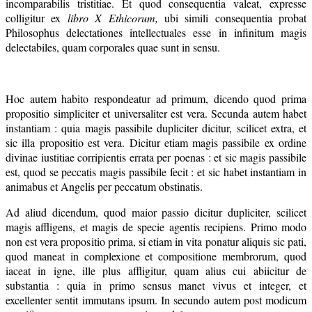
incomparabilis tristitiae. Et quod consequentia valeat, expresse
colligitur ex
libro X Ethicorum,
ubi simili consequentia probat
Philosophus delectationes intellectuales esse in infinitum magis
delectabiles, quam corporales quae sunt in sensu.
Hoc autem habito respondeatur ad primum, dicendo quod prima
propositio simpliciter et universaliter est vera. Secunda autem habet
instantiam : quia magis passibile dupliciter dicitur, scilicet extra, et
sic illa propositio est vera. Dicitur etiam magis passibile ex ordine
divinae iustitiae corripientis errata per poenas : et sic magis passibile
est, quod se peccatis magis passibile fecit : et sic habet instantiam in
animabus et Angelis per peccatum obstinatis.
Ad aliud dicendum, quod maior passio dicitur dupliciter, scilicet
magis affligens, et magis de specie agentis recipiens. Primo modo
non est vera propositio prima, si etiam in vita ponatur aliquis sic pati,
quod maneat in complexione et compositione membrorum, quod
iaceat in igne, ille plus affligitur, quam alius cui abiicitur de
substantia : quia in primo sensus manet vivus et integer, et
excellenter sentit immutans ipsum. In secundo autem post modicum