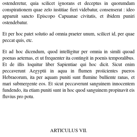
ostenderetur, quia scilicet ignorans et deceptus in quorumdam
conspirationem quae zelo iustitiae fieri videbatur, consenserat : ideo
apparuit sancto Episcopo Capuanae civitatis, et ibidem puniri
ostendebatur.
Et per hoc patet solutio ad omnia praeter unum, scilicet id, per quae
peccat quis, etc.
Et ad hoc dicendum, quod intelligitur per omnia in simili quoad
poenas aeternas, et ut frequenter ita contingit in poenis temporalibus.
Et de illis loquitur liber Sapientiae qui hoc dicit. Sicut enim
peccaverunt Aegyptii in aqua in flumen proiicientes pueros
Hebraeorum, ita per aquam puniti sunt flumine bulliente ranas, et
mari submergente eos. Et sicut peccaverunt sanguinem innocentem
fundendo, ita etiam puniti sunt in hoc quod sanguinem propinavit eis
fluvius pro potu.
ARTICULUS VII.