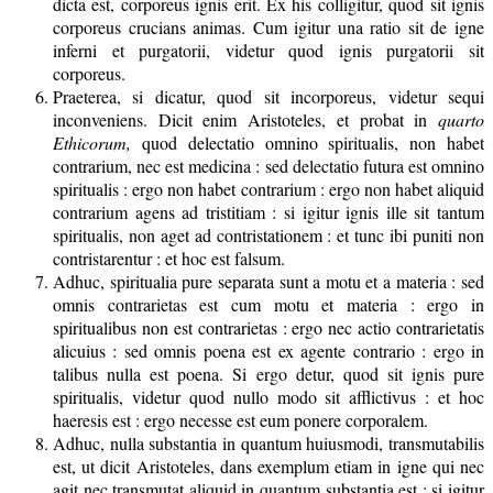
dicta est, corporeus ignis erit. Ex his colligitur, quod sit ignis
corporeus crucians animas. Cum igitur una ratio sit de igne
inferni et purgatorii, videtur quod ignis purgatorii sit
corporeus.
Praeterea, si dicatur, quod sit incorporeus, videtur sequi
inconveniens. Dicit enim Aristoteles, et probat in
quarto
Ethicorum,
quod delectatio omnino spiritualis, non habet
contrarium, nec est medicina : sed delectatio futura est omnino
spiritualis : ergo non habet contrarium : ergo non habet aliquid
contrarium agens ad tristitiam : si igitur ignis ille sit tantum
spiritualis, non aget ad contristationem : et tunc ibi puniti non
contristarentur : et hoc est falsum.
Adhuc, spiritualia pure separata sunt a motu et a materia : sed
omnis contrarietas est cum motu et materia : ergo in
spiritualibus non est contrarietas : ergo nec actio contrarietatis
alicuius : sed omnis poena est ex agente contrario : ergo in
talibus nulla est poena. Si ergo detur, quod sit ignis pure
spiritualis, videtur quod nullo modo sit afflictivus : et hoc
haeresis est : ergo necesse est eum ponere corporalem.
Adhuc, nulla substantia in quantum huiusmodi, transmutabilis
est, ut dicit Aristoteles, dans exemplum etiam in igne qui nec
agit nec transmutat aliquid in quantum substantia est : si igitur