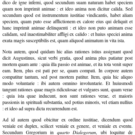
dico de igne inferni, quod secundum suam naturam habet speciem
quam non imprimit animae : et ideo anima non dicitur calida. Sed
secundum quod est instrumentum iustitiae vindicantis, habet aliam
speciem, quam puto esse afflictionem ex calore eius qui deliquit et
hanc imprimit animae delinquenti : et ideo non puto animam esse
calidam, sed inaestimabiliter affligi ex calido : et huius speciei anima
exuta magis susceptibilis est, quam aliquod animatum in vita ista.
Nota autem, quod quidam hic alias rationes istius assignant quod
dicit Augustinus, sicut verbi gratia, quod anima plus patiatur post
mortem quam ante : quia illa passio est animae, et ita tota venit super
eam. Item, plus est pati per se, quam compati. In corpore autem
compatitur tantum, sed post mortem patitur. Item, quia hic aliquo
modo voluntarie : ibi autem omnino involuntarie. Et huiusmodi
tangunt rationes quae magis ridiculosae et vulgares sunt, quam verae
: quia ista quae inducunt, non sunt rationes verae, et maioris
passionis in spirituali substantia, sed potius minoris, vel etiam nullius
: et ideo ad supra dicta recurrendum est.
Ad id autem quod obicitur ex ordine iustitiae, dicendum quod
veniale est duplex, scilicet veniale ex genere, et veniale ex eventu.
Secundum Gregorium in
quarto Dialogorum,
ubi loquitur de