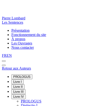
Pierre Lombard
Les Sentences
Présentation
Fonctionnement du site
À propos
Les Ouvrages
Nous contacter
FR
EN
Retour aux Auteurs
PROLOGUS
Livre I
Livre II
Livre III
Livre IV
PROLOGUS
Distinctio I