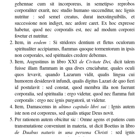
gehennae cum sit incorporeus, in semetipso reprobos
corporaliter exurit, nec studio humano succenditur, nec lignis
nutritur : sed semel creatus, durat inexstinguibilis, et
successione non indiget, nec ardore caret. Ex hoc expresse
habetur, quod nec corporalis est, nec ad modum corporei
fovetur et nutritur.
Item, in
eodem
: Si stridores dentium et fletus oculorum
spiritualiter accipiamus, flammas quoque tormentorum in ipsis
non corporales, sed spirituales credere debemus.
Item, Augustinus in libro XXI
de Civitate Dei,
dicit talem
fuisse illam flammam in qua dives cruciabatur, quales oculi
quos levavit, quando Lazarum vidit, qualis lingua cui
humorem desideravit infundi, qualis digitus Lazari de quo fieri
id postulavit : sed constat, quod membra illa non fuerunt
corporalia, sed spiritualia : ergo videtur, quod nec flamma fuit
corporalis : ergo nec ignis purgatorii, ut videtur.
Item, Damascenus in
ultimo capitulo libri sui
: Ignis autem
iste non est corporeus, sed qualis utique Deus novit.
Per rationem autem obicitur sic : Omne agens et patiens cum
transmutatione conveniunt in materia, ut dicit Boetius in libro
de Duabus naturis in una persona Christi
: sed ignis