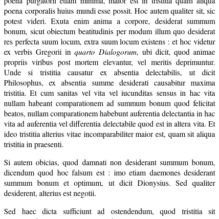
poena purgatorii etiam minima, maior est in tristitia quam aliqua
poena corporalis huius mundi esse possit. Hoc autem qualiter sit, sic
potest videri. Exuta enim anima a corpore, desiderat summum
bonum, sicut obiectum beatitudinis per modum illum quo desiderat
res perfecta suum locum, extra suum locum existens : et hoc videtur
ex verbis Gregorii in
quarto Dialogorum,
ubi dicit, quod animae
propriis viribus post mortem elevantur, vel meritis deprimuntur.
Unde si tristitia causatur ex absentia delectabilis, ut dicit
Philosophus, ex absentia summe desiderati causabitur maxima
tristitia. Et cum sanitas vel vita vel iucunditas sensus in hac vita
nullam habeant comparationem ad summum bonum quod felicitat
beatos, nullam comparationem habebunt auferentia delectantia in hac
vita ad auferentia vel differentia delectabile quod est in altera vita. Et
ideo tristitia alterius vitae incomparabiliter maior est, quam sit aliqua
tristitia in praesenti.
Si autem obicias, quod damnati non desiderant summum bonum,
dicendum quod hoc falsum est : imo etiam daemones desiderant
summum bonum et optimum, ut dicit Dionysius. Sed qualiter
desiderent, alterius est negotii.
Sed haec dicta sufficiunt ad ostendendum, quod tristitia sit