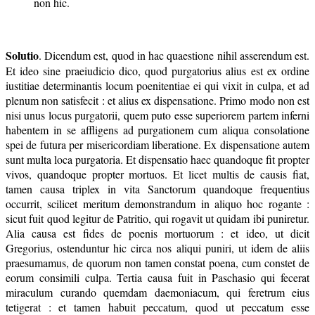
non hic.
Solutio
. Dicendum est, quod in hac quaestione nihil asserendum est.
Et ideo sine praeiudicio dico, quod purgatorius alius est ex ordine
iustitiae determinantis locum poenitentiae ei qui vixit in culpa, et ad
plenum non satisfecit : et alius ex dispensatione. Primo modo non est
nisi unus locus purgatorii, quem puto esse superiorem partem inferni
habentem in se affligens ad purgationem cum aliqua consolatione
spei de futura per misericordiam liberatione. Ex dispensatione autem
sunt multa loca purgatoria. Et dispensatio haec quandoque fit propter
vivos, quandoque propter mortuos. Et licet multis de causis fiat,
tamen causa triplex in vita Sanctorum quandoque frequentius
occurrit, scilicet meritum demonstrandum in aliquo hoc rogante :
sicut fuit quod legitur de Patritio, qui rogavit ut quidam ibi puniretur.
Alia causa est fides de poenis mortuorum : et ideo, ut dicit
Gregorius, ostenduntur hic circa nos aliqui puniri, ut idem de aliis
praesumamus, de quorum non tamen constat poena, cum constet de
eorum consimili culpa. Tertia causa fuit in Paschasio qui fecerat
miraculum curando quemdam daemoniacum, qui feretrum eius
tetigerat : et tamen habuit peccatum, quod ut peccatum esse