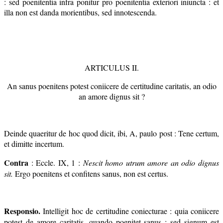
: sed poenitentia infra ponitur pro poenitentia exteriori iniuncta : et
illa non est danda morientibus, sed innotescenda.
ARTICULUS II.
An sanus poenitens potest coniicere de certitudine caritatis, an odio
an amore dignus sit ?
Deinde quaeritur de hoc quod dicit, ibi, A, paulo post : Tene certum,
et dimitte incertum.
Contra
: Eccle. IX, 1 :
Nescit homo utrum amore an odio dignus
sit.
Ergo poenitens et confitens sanus, non est certus.
Responsio.
Intelligit hoc de certitudine coniecturae : quia coniicere
potest de amore caritatis, quando poenitet sanus : sed signum est