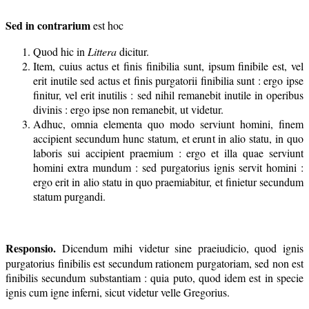
Sed in contrarium
est hoc
Quod hic in
Littera
dicitur.
Item, cuius actus et finis finibilia sunt, ipsum finibile est, vel
erit inutile sed actus et finis purgatorii finibilia sunt : ergo ipse
finitur, vel erit inutilis : sed nihil remanebit inutile in operibus
divinis : ergo ipse non remanebit, ut videtur.
Adhuc, omnia elementa quo modo serviunt homini, finem
accipient secundum hunc statum, et erunt in alio statu, in quo
laboris sui accipient praemium : ergo et illa quae serviunt
homini extra mundum : sed purgatorius ignis servit homini :
ergo erit in alio statu in quo praemiabitur, et finietur secundum
statum purgandi.
Responsio.
Dicendum mihi videtur sine praeiudicio, quod ignis
purgatorius finibilis est secundum rationem purgatoriam, sed non est
finibilis secundum substantiam : quia puto, quod idem est in specie
ignis cum igne inferni, sicut videtur velle Gregorius.