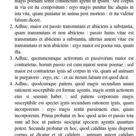
magis poenam sentit coniunctum agenti in ipsum : sed corpus
in via est ita compositum : ergo magis punitur hic aliquis in
ista vita, quam puniatur in anima post mortem : et ita videtur
falsum dicere.
Adhuc, maior est passio transmutans et abiiciens a substantia,
quam transmutans et non abiiciens : passio huius vitae est
transmutans et abiiciens a substantia, alterius autem vitae est
transmutans et non abiiciens : ergo maior est poena ista, quam
illa.
Adhuc, quorumcumque activorum et passivorum maior est
contrarietas, horum passio est cum maiori sensu poenae : sed
maior est contrarietas ignis ad corpus in via, quam ad animam
in purgatorio : ergo, etc. : et sic iterum falsum est quod dicit.
Adhuc, quodcumque patiens quod magis secundum unam
rationem susceptibile est formae agentis, magis sentit actionem
eius si sensum habet : sed patiens corporeum magis
susceptibile est speciei ignis secundum rationem ignis, quam
incorporeum : ergo magis sentit passionem eius, quam
incorporeum. Prima probatur ex hoc quod actio et passio tota
sunt ad hoc ut patiens suscipiat speciem agentis quantum
potest. Secunda probatur ex hoc, quod caliditas ignis disponit
corpus ut dicatur et sit calidum : animam autem calidam