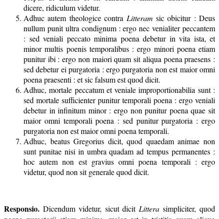
dicere, ridiculum videtur.
Adhuc autem theologice contra
Litteram
sic obicitur : Deus
nullum punit ultra condignum : ergo nec venialiter peccantem
: sed veniali peccato minima poena debetur in vita ista, et
minor multis poenis temporalibus : ergo minori poena etiam
punitur ibi : ergo non maiori quam sit aliqua poena praesens :
sed debetur ei purgatoria : ergo purgatoria non est maior omni
poena praesenti : et sic falsum est quod dicit.
Adhuc, mortale peccatum et veniale improportionabilia sunt :
sed mortale sufficienter punitur temporali poena : ergo veniali
debetur in infinitum minor : ergo non punitur poena quae sit
maior omni temporali poena : sed punitur purgatoria : ergo
purgatoria non est maior omni poena temporali.
Adhuc, beatus Gregorius dicit, quod quaedam animae non
sunt punitae nisi in umbra quadam ad tempus permanentes :
hoc autem non est gravius omni poena temporali : ergo
videtur, quod non sit generale quod dicit.
Responsio.
Dicendum videtur, sicut dicit
Littera
simpliciter, quod