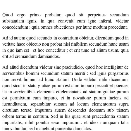
Quod ergo primo probatur, quod sit perpetuus secundum
substantiam ignis, in qua convenit cum igne inferni, videtur
concedendum : quia omnes obiectiones per hunc modum procedunt.
Ad id autem quod secundo in contrarium obicitur, dicendum quod in
veritate haec obiectio non probat nisi finibilem secundum hunc usum
in quo iam est : et hoc conceditur : et erit tunc ad alium usum, quia
erit ad cremandum damnandos.
Ad aliud dicendum videtur sine praeiudicio, quod hoc intelligitur de
servientibus homini secundum statum meriti : sed ignis purgatorius
non servit homini ad hunc statum. Unde videtur mihi dicendum,
quod sicut in statu gratiae purum est cum impuro peccati et poenae,
ita in servientibus elementis et elementatis ad statum gratiae purum
est permixtum cum impuro, et in novatione purum faciens ad
iucunditatem, separabitur sursum ad locum elementorum supra
circulum terrae, impurum autem descendet deorsum sub tristem
orbem terrae in centrum. Sed in his quae sunt praecedentia statum
impuritatis, nihil ponitur esse impurum : et ideo numquam talia
innovabuntur, sed manebunt punientia damnatos.