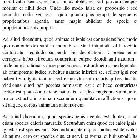
mortificatur sensus, et tunc minus dolet, et post parvum tempus
moritur et nihil dolet. Unde illo modo falsa est propositio : sed
secundo modo vera est : quia quanto plus recipit de specie et
proprietatibus agentis, tanto magis abiicitur de specie et
proprietatibus suis propriis.
Ad aliud dicendum, quod animae et ignis est contrarietas hoc modo
quo contrarietates sunt in moralibus : sicut iniquitati vel latrocinio
contrariatur rectitudo suspendii vel decollationis : poena enim
corrigens habet effectum contrarium culpae deordinanti naturam :
unde anima rationalis quae praetergressa est ordinem suae dignitatis,
ab omnipotente iudice subditur naturae inferiori se, scilicet igni non
habenti vim ignis tantum, sed etiam vim sui motoris qui est iustitia
vindicans quod per peccata admissum est : et haec contrarietas
fortior est quam contrarietas naturalis : et ideo magis praesumitur, et
maior est actio in animam secundum quantitatem afflictionis, quam
sit aliquod corpus animatum ante mortem.
Ad aliud dicendum, quod species ignis agentis est duplex, sicut
etiam species caloris naturalis. Secundum enim quod est calor ignis,
igneitas est species eius. Secundum autem quod motus est derivatus
ab anima, caro est species eius, et nervi, et forma, et huiusmodi. Ita