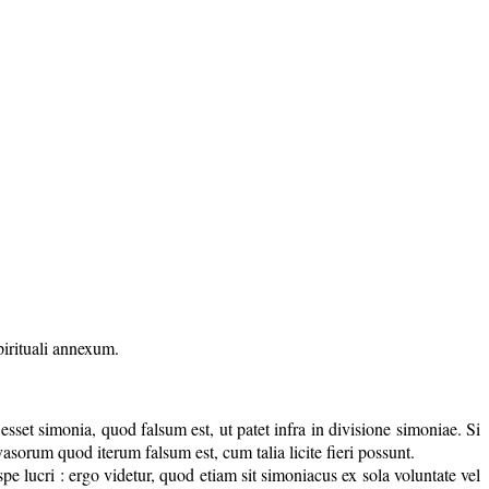
pirituali annexum.
 esset simonia, quod falsum est, ut patet infra in divisione simoniae. Si
vasorum quod iterum falsum est, cum talia licite fieri possunt.
pe lucri : ergo videtur, quod etiam sit simoniacus ex sola voluntate vel