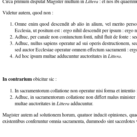
Circa primum disputat Magister multum in
Littera
: et nos ibi quaerim
Videtur autem, quod non :
Omne enim quod descendit ab alio in alium, vel merito personal
Ecclesia, ut positum est : ergo nihil descendit per ipsum : ergo n
Adhuc, per canale non coniunctum fonti, nihil fluit de fonte : se
Adhuc, nullus sapiens operatur ad sui operis destructionem, sed 
sed auctor Ecclesiae operatur omnem effectum sacramenti : ergo 
Ad hoc ipsum multae adducuntur auctoritates in
Littera
.
In contrarium
obicitur sic :
In sacramentorum collatione non operatur nisi forma et intentio :
Adhuc, in sacramentorum collatione non differt malus minister a
multae auctoritates in
Littera
adducuntur.
Magister autem ad solutionem horum, quatuor inducit opiniones, qua
existentibus conferuntur omnia sacramenta, dummodo sint sacerdotes ve