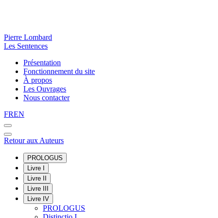
Pierre Lombard
Les Sentences
Présentation
Fonctionnement du site
À propos
Les Ouvrages
Nous contacter
FR
EN
Retour aux Auteurs
PROLOGUS
Livre I
Livre II
Livre III
Livre IV
PROLOGUS
Distinctio I