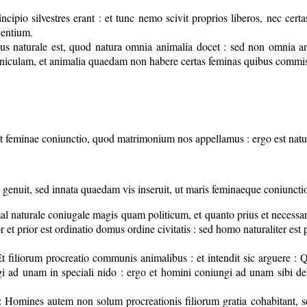
ncipio silvestres erant : et tunc nemo scivit proprios liberos, nec cert
gentium.
ius naturale est, quod natura omnia animalia docet : sed non omnia an
niculam, et animalia quaedam non habere certas feminas quibus commisc
 et feminae coniunctio, quod matrimonium nos appellamus : ergo est natu
o genuit, sed innata quaedam vis inseruit, ut maris feminaeque coniuncti
l naturale coniugale magis quam politicum, et quanto prius et necessa
 et prior est ordinatio domus ordine civitatis : sed homo naturaliter est 
Et filiorum procreatio communis animalibus : et intendit sic arguere : 
iungi ad unam in speciali nido : ergo et homini coniungi ad unam sibi 
 : Homines autem non solum procreationis filiorum gratia cohabitant, s