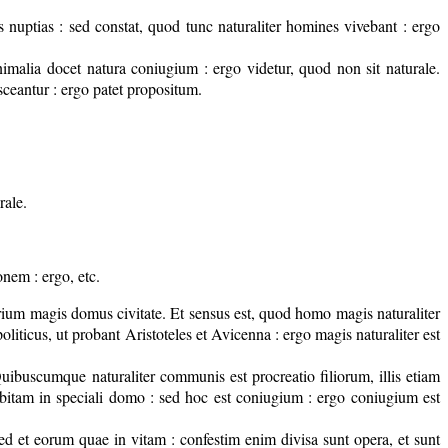
as nuptias : sed constat, quod tunc naturaliter homines vivebant : ergo
imalia docet natura coniugium : ergo videtur, quod non sit naturale.
eantur : ergo patet propositum.
rale.
onem : ergo, etc.
rium magis domus civitate. Et sensus est, quod homo magis naturaliter
politicus, ut probant Aristoteles et Avicenna : ergo magis naturaliter est
Quibuscumque naturaliter communis est procreatio filiorum, illis etiam
debitam in speciali domo : sed hoc est coniugium : ergo coniugium est
ed et eorum quae in vitam : confestim enim divisa sunt opera, et sunt