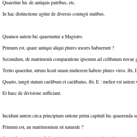
Quaeritur hic de antiquis patribus, etc.
In hac distinctione agitur de diversis coniugii statibus.
Quatuor autem hic quaeruntur a Magistro.
Primum est, quare antiqui aliqui plures uxores habuerunt ?
Secundum, de matrimonii comparatione ipsorum ad celibatum novae grati
Tertio quaeritur, utrum licuit unam mulierem habere plures viros, ibi,
Quarto, tangit statum caelibum et caelibatus, ibi, E : melior est autem 
Et haec de divisione sufficiant.
Incidunt autem circa principium ratione primi capituli hic quaerenda s
Primum est, an matrimonium sit naturale ?