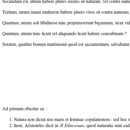
Secundum est, utrum habere plures uxores sit naturale, vel contra nat
Tertium, utrum unam mulierem habere plures viros sit contra naturam 
Quartum, utrum soli libidinosi tunc perpetraverunt bigamiam, sicut vid
Quintum, utrum tunc licuit vel aliquando licuit habere concubinam ?
Sextum, qualiter bonum matrimonii quod est sacramentum, salvabatur
Ad primum obicitur sic :
Natura non dictat nisi maris et feminae copulationem : sed hoc 
Item, Aristoteles dicit in
II Ethicorum
, quod naturalia sunt ea