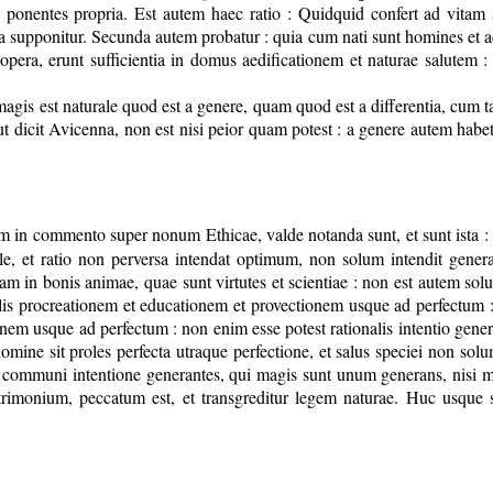
ne ponentes propria. Est autem haec ratio : Quidquid confert ad vita
supponitur. Secunda autem probatur : quia cum nati sunt homines et adol
pera, erunt sufficientia in domus aedificationem et naturae salutem :
magis est naturale quod est a genere, quam quod est a differentia, cum 
, ut dicit Avicenna, non est nisi peior quam potest : a genere autem habe
 in commento super nonum Ethicae, valde notanda sunt, et sunt ista : 
ale, et ratio non perversa intendat optimum, non solum intendit gen
am in bonis animae, quae sunt virtutes et scientiae : non est autem sol
is procreationem et educationem et provectionem usque ad perfectum : 
em usque ad perfectum : non enim esse potest rationalis intentio gener
n homine sit proles perfecta utraque perfectione, et salus speciei non s
ommuni intentione generantes, qui magis sunt unum generans, nisi matri
imonium, peccatum est, et transgreditur legem naturae. Huc usque s