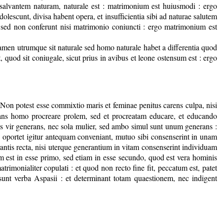
m salvantem naturam, naturale est : matrimonium est huiusmodi : ergo
escunt, divisa habent opera, et insufficientia sibi ad naturae salutem
 sed non conferunt nisi matrimonio coniuncti : ergo matrimonium est
tamen utrumque sit naturale sed homo naturale habet a differentia quod
t, quod sit coniugale, sicut prius in avibus et leone ostensum est : ergo
Non potest esse commixtio maris et feminae penitus carens culpa, nisi
erans homo procreare prolem, sed et procreatam educare, et educando
us vir generans, nec sola mulier, sed ambo simul sunt unum generans :
oportet igitur antequam conveniant, mutuo sibi consenserint in unam
antis recta, nisi uterque generantium in vitam consenserint individuam
olum est in esse primo, sed etiam in esse secundo, quod est vera hominis
monialiter copulati : et quod non recto fine fit, peccatum est, patet
unt verba Aspasii : et determinant totam quaestionem, nec indigent