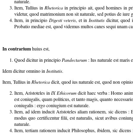
naturale.
Item, Tullius in
Rhetorica
in principio ait, quod homines in pri
videtur, quod matrimonium non sit naturale, sed potius de iure 
Item, in principio
Digesti veteris
, et in
Institutis
dicitur, quod 
Probatio mediae est, quod videmus multos canes sequi unam ca
In contrarium
huius est,
Quod dicitur in principio
Pandectarum
: Ius naturale est maris
Idem dicitur omnino in
Institutis
.
Item, Tullius in
Rhetorica
dicit, quod ius naturale est, quod non opini
Item, Aristoteles in
IX Ethicorum
dicit haec verba : Homo anima
est coniugalis, quam politicus, et tanto magis, quanto necessarior
coniugalis : ergo coniugium est naturale.
Item, ad idem inducit Aristoteles aliam rationem, sic dicens : 
modus quo certificentur filii, est naturalis, sicut avibus con
naturale.
Item, tertiam rationem inducit Philosophus, ibidem, sic dicens