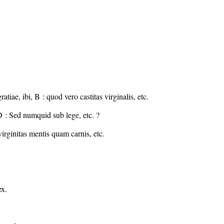
ae, ibi, B : quod vero castitas virginalis, etc.
 D : Sed numquid sub lege, etc. ?
virginitas mentis quam carnis, etc.
ex.