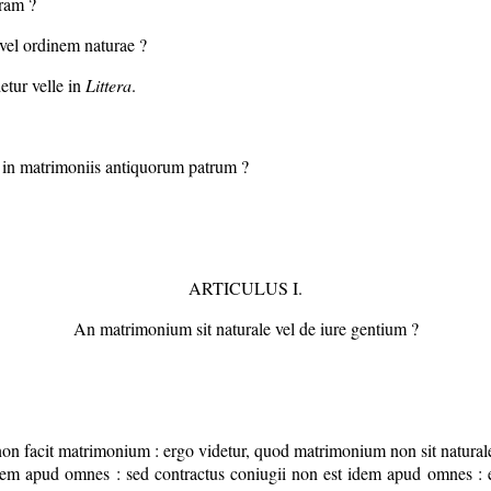
uram ?
vel ordinem naturae ?
etur velle in
Littera
.
 in matrimoniis antiquorum patrum ?
ARTICULUS I.
An matrimonium sit naturale vel de iure gentium ?
non facit matrimonium : ergo videtur, quod matrimonium non sit natural
dem apud omnes : sed contractus coniugii non est idem apud omnes : e