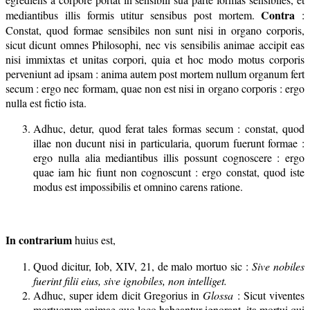
Contra
mediantibus illis formis utitur sensibus post mortem.
:
Constat, quod formae sensibiles non sunt nisi in organo corporis,
sicut dicunt omnes Philosophi, nec vis sensibilis animae accipit eas
nisi immixtas et unitas corpori, quia et hoc modo motus corporis
perveniunt ad ipsam : anima autem post mortem nullum organum fert
secum : ergo nec formam, quae non est nisi in organo corporis : ergo
nulla est fictio ista.
Adhuc, detur, quod ferat tales formas secum : constat, quod
illae non ducunt nisi in particularia, quorum fuerunt formae :
ergo nulla alia mediantibus illis possunt cognoscere : ergo
quae iam hic fiunt non cognoscunt : ergo constat, quod iste
modus est impossibilis et omnino carens ratione.
In contrarium
huius est,
Quod dicitur, Iob, XIV, 21, de malo mortuo sic :
Sive nobiles
fuerint filii eius, sive ignobiles, non intelliget.
Adhuc, super idem dicit Gregorius in
Glossa
: Sicut viventes
mortuorum animae quo loco habeantur ignorant, ita mortui qui