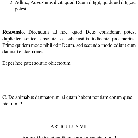
Adhuc, Augustinus dicit, quod Deum diligit, quidquid diligere
potest.
Responsio.
Dicendum ad hoc, quod Deus considerari potest
dupliciter, scilicet absolute, et sub iustitia iudicante pro meritis.
Primo quidem modo nihil odit Deum, sed secundo modo odiunt eum
damnati et daemones.
Et per hoc patet solutio obiectorum.
C. De animabus damnatorum, si quam habent notitiam eorum quae
hic fiunt ?
ARTICULUS VII.
An mali habeant notitiam eorum quae hic fiunt ?