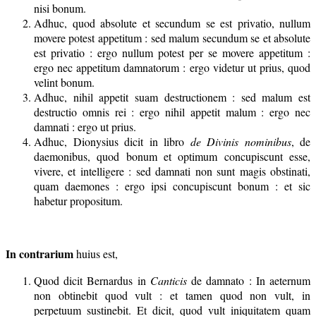
nisi bonum.
Adhuc, quod absolute et secundum se est privatio, nullum
movere potest appetitum : sed malum secundum se et absolute
est privatio : ergo nullum potest per se movere appetitum :
ergo nec appetitum damnatorum : ergo videtur ut prius, quod
velint bonum.
Adhuc, nihil appetit suam destructionem : sed malum est
destructio omnis rei : ergo nihil appetit malum : ergo nec
damnati : ergo ut prius.
Adhuc, Dionysius dicit in libro
de Divinis nominibus
, de
daemonibus, quod bonum et optimum concupiscunt esse,
vivere, et intelligere : sed damnati non sunt magis obstinati,
quam daemones : ergo ipsi concupiscunt bonum : et sic
habetur propositum.
In contrarium
huius est,
Quod dicit Bernardus in
Canticis
de damnato : In aeternum
non obtinebit quod vult : et tamen quod non vult, in
perpetuum sustinebit. Et dicit, quod vult iniquitatem quam