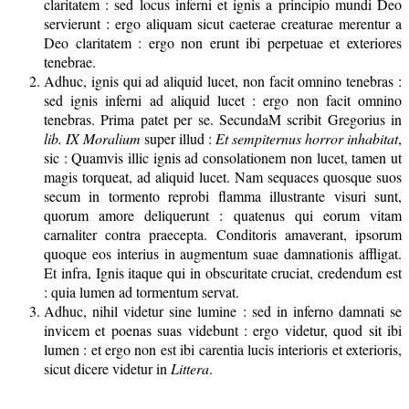
claritatem : sed locus inferni et ignis a principio mundi Deo
servierunt : ergo aliquam sicut caeterae creaturae merentur a
Deo claritatem : ergo non erunt ibi perpetuae et exteriores
tenebrae.
Adhuc, ignis qui ad aliquid lucet, non facit omnino tenebras :
sed ignis inferni ad aliquid lucet : ergo non facit omnino
tenebras. Prima patet per se. SecundaM scribit Gregorius in
lib. IX Moralium
super illud :
Et sempiternus horror inhabitat
,
sic : Quamvis illic ignis ad consolationem non lucet, tamen ut
magis torqueat, ad aliquid lucet. Nam sequaces quosque suos
secum in tormento reprobi flamma illustrante visuri sunt,
quorum amore deliquerunt : quatenus qui eorum vitam
carnaliter contra praecepta. Conditoris amaverant, ipsorum
quoque eos interius in augmentum suae damnationis affligat.
Et infra, Ignis itaque qui in obscuritate cruciat, credendum est
: quia lumen ad tormentum servat.
Adhuc, nihil videtur sine lumine : sed in inferno damnati se
invicem et poenas suas videbunt : ergo videtur, quod sit ibi
lumen : et ergo non est ibi carentia lucis interioris et exterioris,
sicut dicere videtur in
Littera
.