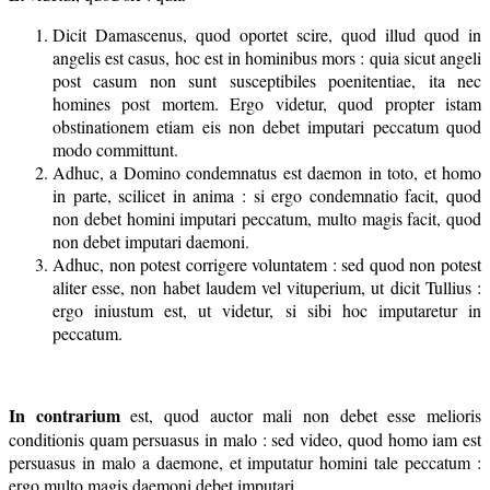
Dicit Damascenus, quod oportet scire, quod illud quod in
angelis est casus, hoc est in hominibus mors : quia sicut angeli
post casum non sunt susceptibiles poenitentiae, ita nec
homines post mortem. Ergo videtur, quod propter istam
obstinationem etiam eis non debet imputari peccatum quod
modo committunt.
Adhuc, a Domino condemnatus est daemon in toto, et homo
in parte, scilicet in anima : si ergo condemnatio facit, quod
non debet homini imputari peccatum, multo magis facit, quod
non debet imputari daemoni.
Adhuc, non potest corrigere voluntatem : sed quod non potest
aliter esse, non habet laudem vel vituperium, ut dicit Tullius :
ergo iniustum est, ut videtur, si sibi hoc imputaretur in
peccatum.
In contrarium
est, quod auctor mali non debet esse melioris
conditionis quam persuasus in malo : sed video, quod homo iam est
persuasus in malo a daemone, et imputatur homini tale peccatum :
ergo multo magis daemoni debet imputari.