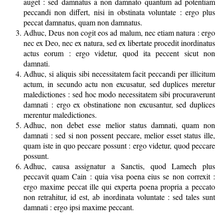
auget : sed damnatus a non damnato quantum ad potentiam
peccandi non differt, nisi in obstinata voluntate : ergo plus
peccat damnatus, quam non damnatus.
Adhuc, Deus non cogit eos ad malum, nec etiam natura : ergo
nec ex Deo, nec ex natura, sed ex libertate procedit inordinatus
actus eorum : ergo videtur, quod ita peccent sicut non
damnati.
Adhuc, si aliquis sibi necessitatem facit peccandi per illicitum
actum, in secundo actu non excusatur, sed duplices meretur
maledictiones : sed hoc modo necessitatem sibi procuraverunt
damnati : ergo ex obstinatione non excusantur, sed duplices
merentur maledictiones.
Adhuc, non debet esse melior status damnati, quam non
damnati : sed si non possent peccare, melior esset status ille,
quam iste in quo peccare possunt : ergo videtur, quod peccare
possunt.
Adhuc, causa assignatur a Sanctis, quod Lamech plus
peccavit quam Cain : quia visa poena eius se non correxit :
ergo maxime peccat ille qui experta poena propria a peccato
non retrahitur, id est, ab inordinata voluntate : sed tales sunt
damnati : ergo ipsi maxime peccant.