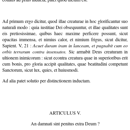
Ad primum ergo dicitur, quod illae creaturae in hoc glorificantur suo
naturali modo : quia iustitiae Dei obsequuntur, et illae qualitates sunt
eis pretiosissimae, quibus haec maxime perficere possunt, sicut
opacitas immensa, et nimius calor, et nimium frigus, sicut dicitur,
Sapient. V, 21 :
Acuet duram iram in lanceam, et pugnabit cum eo
orbis terrarum contra insensatos.
Sic armabit Deus creaturam in
ultionem inimicorum : sicut econtra creatura quae in superioribus erit
cum bonis, pro gloria accipit qualitates, quae beatitudini competunt
Sanctorum, sicut lux, quies, et huiusmodi.
Ad alia patet solutio per distinctionem inductam.
ARTICULUS V.
An damnati sint penitus extra Deum ?