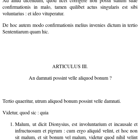
Ad aliud dicendum, quod licet corrigere non possit statum suae
confirmationis in malo, tamen quilibet actus singularis est sibi
voluntarius : et ideo vituperatur.
De hoc autem modo confirmationis melius invenies dictum in tertio
Sententiarum quam hic.
ARTICULUS III.
An damnati possint velle aliquod bonum ?
Tertio quaeritur, utrum aliquod bonum possint velle damnati.
Videtur, quod sic : quia
Malum, ut dicit Dionysius, est involuntarium et incausale et
infructuosum et pigrum : cum ergo aliquid velint, et hoc non
sit malum, et sit bonum vel malum, videtur quod nihil velint