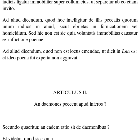
iudicis ligatur immobiliter super collum eius, ut separetur ab eo etiam
invito.
Ad aliud dicendum, quod hoc intelligitur de illis peccatis quorum
unum inducit in aliud, sicut ebrietas in fornicationem vel
homicidium. Sed hic non est sic quia voluntatis immobilitas causatur
ex inflictione poenae.
Ad aliud dicendum, quod non est locus emendae, ut dicit in
Littera
:
et ideo poena ibi experta non aggravat.
ARTICULUS II.
An daemones peccent apud inferos ?
Secundo quaeritur, an eadem ratio sit de daemonibus ?
Et videtur, quod sic : quia