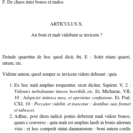
F. De chaos inter bonos et malos.
ARTICULUS X.
An boni et mali videbunt se invicem ?
Deinde quaeritur de hoc quod dicit, ibi, E : Solet etiam quaeri,
utrum, etc.
Videtur autem, quod semper se invicem videre debeant : quia
Ex hoc mali amplius torquentur, sicut dicitur, Sapient. V, 2 :
Videntes turbabuntur timore horribili, etc.
Et, Michaeae, VII,
10 :
Adspiciet inimica mea, et operietur confusione.
Et, Psal.
CXI, 10 :
Peccator videbit, et irascetur : dentibus suis fremet
et tabescet.
Adhuc, post diem iudicii potius deberent mali videre bonos,
quam e converso : quia mali est amplius laedi in bonis aliorum
visis : et hoc competit statui damnatorum : boni autem cordis