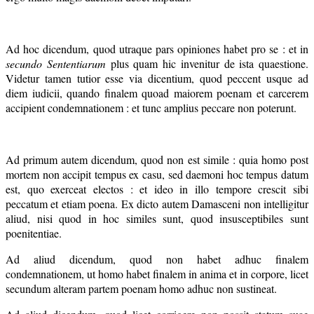
Ad hoc dicendum, quod utraque pars opiniones habet pro se : et in
secundo Sententiarum
plus quam hic invenitur de ista quaestione.
Videtur tamen tutior esse via dicentium, quod peccent usque ad
diem iudicii, quando finalem quoad maiorem poenam et carcerem
accipient condemnationem : et tunc amplius peccare non poterunt.
Ad primum autem dicendum, quod non est simile : quia homo post
mortem non accipit tempus ex casu, sed daemoni hoc tempus datum
est, quo exerceat electos : et ideo in illo tempore crescit sibi
peccatum et etiam poena. Ex dicto autem Damasceni non intelligitur
aliud, nisi quod in hoc similes sunt, quod insusceptibiles sunt
poenitentiae.
Ad aliud dicendum, quod non habet adhuc finalem
condemnationem, ut homo habet finalem in anima et in corpore, licet
secundum alteram partem poenam homo adhuc non sustineat.