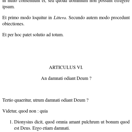
in nullo consentiunt ei, sed quoad dominium non possunt effugere
ipsum.
Et primo modo loquitur in
Littera
. Secundo autem modo procedunt
obiectiones.
Et per hoc patet solutio ad totum.
ARTICULUS VI.
An damnati odiant Deum ?
Tertio quaeritur, utrum damnati odiant Deum ?
Videtur, quod non : quia
Dionysius dicit, quod omnia amant pulchrum ut bonum quod
est Deus. Ergo etiam damnati.