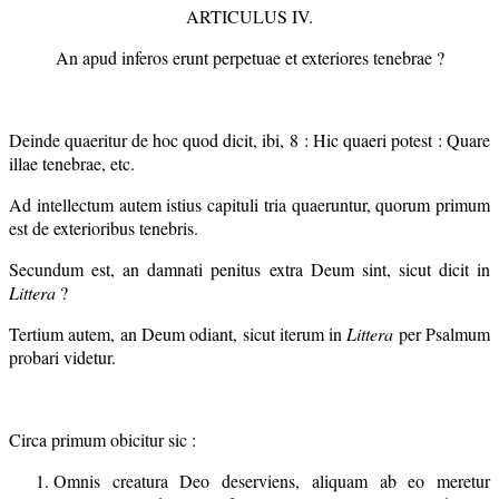
ARTICULUS IV.
An apud inferos erunt perpetuae et exteriores tenebrae ?
Deinde quaeritur de hoc quod dicit, ibi, 8 : Hic quaeri potest : Quare
illae tenebrae, etc.
Ad intellectum autem istius capituli tria quaeruntur, quorum primum
est de exterioribus tenebris.
Secundum est, an damnati penitus extra Deum sint, sicut dicit in
Littera
?
Tertium autem, an Deum odiant, sicut iterum in
Littera
per Psalmum
probari videtur.
Circa primum obicitur sic :
Omnis creatura Deo deserviens, aliquam ab eo meretur