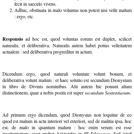
fecit in saeculo vivens.
Adhuc, obstinata in malo voluntas non potest nisi velle malum
: ergo, etc.
Responsio
ad hoc est, quod voluntas eorum est duplex, scilicet
naturalis, et deliberativa. Naturalis autem habet potius velleitatem
actualem : sed deliberativa progreditur in actum.
Dicendum ergo, quod naturali voluntate volunt bonum, et
deliberativa volunt malum : et haec solutio est secundum Dionysium
in libro de Divinis nominibus. Alii autem hic ponunt aliam
distinctionem, quae a nobis posita est super
secundum Sententiarum.
Ad primum ergo dicendum, quod Dionysius non loquitur de eo
quod est malum in actu interiori vel exteriori, sed de malitia ipsa, hoc
est, de malo in quantum malum : hoc enim verum est esse
involuntarium, sicut probat Aristoteles in
III Ethicorum
. Sed istud