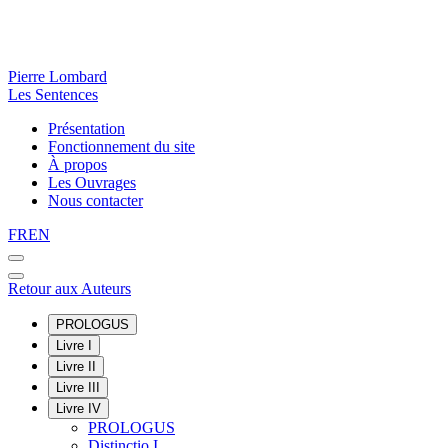
Pierre Lombard
Les Sentences
Présentation
Fonctionnement du site
À propos
Les Ouvrages
Nous contacter
FR
EN
Retour aux Auteurs
PROLOGUS
Livre I
Livre II
Livre III
Livre IV
PROLOGUS
Distinctio I