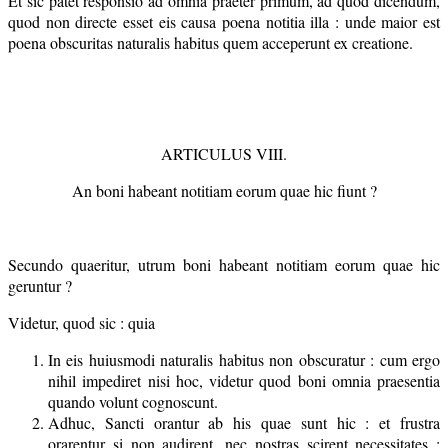
Et sic patet responsio ad omnia praeter primum, ad quod dicendum,
quod non directe esset eis causa poena notitia illa : unde maior est
poena obscuritas naturalis habitus quem acceperunt ex creatione.
ARTICULUS VIII.
An boni habeant notitiam eorum quae hic fiunt ?
Secundo quaeritur, utrum boni habeant notitiam eorum quae hic
geruntur ?
Videtur, quod sic : quia
In eis huiusmodi naturalis habitus non obscuratur : cum ergo
nihil impediret nisi hoc, videtur quod boni omnia praesentia
quando volunt cognoscunt.
Adhuc, Sancti orantur ab his quae sunt hic : et frustra
orarentur si non audirent, nec nostras scirent necessitates :