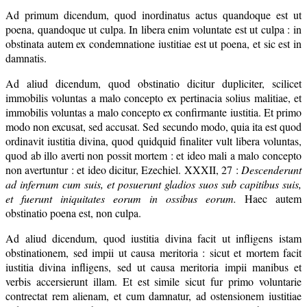
Ad primum dicendum, quod inordinatus actus quandoque est ut
poena, quandoque ut culpa. In libera enim voluntate est ut culpa : in
obstinata autem ex condemnatione iustitiae est ut poena, et sic est in
damnatis.
Ad aliud dicendum, quod obstinatio dicitur dupliciter, scilicet
immobilis voluntas a malo concepto ex pertinacia solius malitiae, et
immobilis voluntas a malo concepto ex confirmante iustitia. Et primo
modo non excusat, sed accusat. Sed secundo modo, quia ita est quod
ordinavit iustitia divina, quod quidquid finaliter vult libera voluntas,
quod ab illo averti non possit mortem : et ideo mali a malo concepto
non avertuntur : et ideo dicitur, Ezechiel. XXXII, 27 :
Descenderunt
ad infernum cum suis, et posuerunt gladios suos sub capitibus suis,
et fuerunt iniquitates eorum in ossibus eorum.
Haec autem
obstinatio poena est, non culpa.
Ad aliud dicendum, quod iustitia divina facit ut infligens istam
obstinationem, sed impii ut causa meritoria : sicut et mortem facit
iustitia divina infligens, sed ut causa meritoria impii manibus et
verbis accersierunt illam. Et est simile sicut fur primo voluntarie
contrectat rem alienam, et cum damnatur, ad ostensionem iustitiae