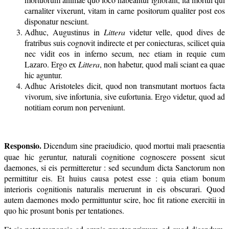
carnaliter vixerunt, vitam in carne positorum qualiter post eos
disponatur nesciunt.
Adhuc, Augustinus in
Littera
videtur velle, quod dives de
fratribus suis cognovit indirecte et per coniecturas, scilicet quia
nec vidit eos in inferno secum, nec etiam in requie cum
Lazaro. Ergo ex
Littera
, non habetur, quod mali sciant ea quae
hic aguntur.
Adhuc Aristoteles dicit, quod non transmutant mortuos facta
vivorum, sive infortunia, sive eufortunia. Ergo videtur, quod ad
notitiam eorum non perveniunt.
Responsio.
Dicendum sine praeiudicio, quod mortui mali praesentia
quae hic geruntur, naturali cognitione cognoscere possent sicut
daemones, si eis permitteretur : sed secundum dicta Sanctorum non
permittitur eis. Et huius causa potest esse : quia etiam bonum
interioris cognitionis naturalis meruerunt in eis obscurari. Quod
autem daemones modo permittuntur scire, hoc fit ratione exercitii in
quo hic prosunt bonis per tentationes.