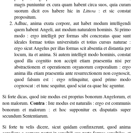
magis puniuntur ex cura quam habent circa suos, quia curam
suorum dicit eos habere hic in
Littera
: et sic constat
propositum.
Adhuc, anima exuta corpore, aut habet modum intelligendi
quem habent Angeli, aut modum naturalem hominis. Si primo
modo : ergo intelligit per formas sibi concreatas quae sunt
ideales formae totius universitatis et totius cursus naturae :
ergo sicut Angelus per illas formas scit absentia et distantia per
locum, ita et anima. Si autem intelligit modo hominis, constat
quod illa cognitio non accipit etiam praesentia nisi per
abstractionem et operationem organorum corporalium : ergo
anima illa etiam praesentia ante resurrectionem non cognoscit,
quod falsum est : ergo relinquitur, quod primo modo
cognoscat : et tunc sequitur, quod sciat ea quae hic aguntur.
Si forte dicas, quod iste modus est proprius bonorum Angelorum, et
Contra
non malorum.
: Iste modus est naturalis : ergo est communis
bonorum et malorum : et hoc supponitur ex disputatis super
secundum Sententiarum.
Si forte tu velis dicere, sicut quidam confinxerunt, quod anima
egrediens a corpore portat in sensibili sua parte formas sensibiles, et