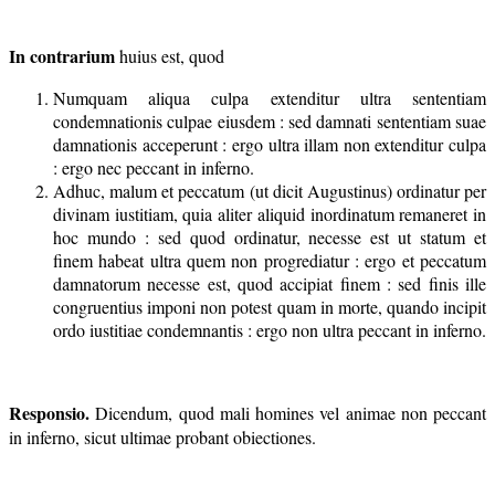
In contrarium
huius est, quod
Numquam aliqua culpa extenditur ultra sententiam
condemnationis culpae eiusdem : sed damnati sententiam suae
damnationis acceperunt : ergo ultra illam non extenditur culpa
: ergo nec peccant in inferno.
Adhuc, malum et peccatum (ut dicit Augustinus) ordinatur per
divinam iustitiam, quia aliter aliquid inordinatum remaneret in
hoc mundo : sed quod ordinatur, necesse est ut statum et
finem habeat ultra quem non progrediatur : ergo et peccatum
damnatorum necesse est, quod accipiat finem : sed finis ille
congruentius imponi non potest quam in morte, quando incipit
ordo iustitiae condemnantis : ergo non ultra peccant in inferno.
Responsio.
Dicendum, quod mali homines vel animae non peccant
in inferno, sicut ultimae probant obiectiones.