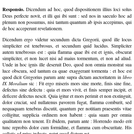
Responsio.
Dicendum ad hoc, quod dispositionem illius loci solus
Deus perfecte novit, et illi qui ibi sunt : sed nos in saeculo hoc ad
plenum non possumus, nisi tantum quantum ab ipsis accepimus, qui
de hoc acceperunt revelationem.
Dicendum ergo videtur secundum dicta Gregorii, quod ille locus
simpliciter est tenebrosus, et secundum quid lucidus. Simpliciter
autem tenebrosus est : quia flamma quae ibi est et ignis, obscurat
simpliciter, et non lucet nisi ad maius tormentum, et non ad aliud.
Unde in hoc ignis ille deseruit Deo, quod non omnia monstrat sua
luce obscura, sed tantum ea quae exaggerant tormenta : et hoc est
quod dicit Gregorius parum ante supra dictam auctoritatem in
libro
IX Moralium
sic : Fit ergo miseris mors sine morte, finis sine fine,
defectus sine defectu : quia et mors vivit, et finis semper incipit, et
deficere defectus nescit. Quia igitur et mors perimit et non exstinguit,
dolor cruciat, sed nullatenus pavorem fugat, flamma comburit, sed
nequaquam tenebras discutit, quantum per notitiam praesentis vitae
colligitur, supplicia ordinem non habent : quia suam per omnia
qualitatem non tenent. Et ibidem, parum ante : Horrendo modo erit
tunc reprobis dolor cum formidine, et flamma cum obscuritate. His
collatis ad prius inducta, patet quod dictum est.