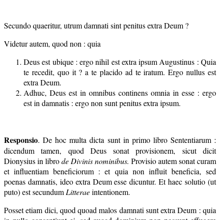
Secundo quaeritur, utrum damnati sint penitus extra Deum ?
Videtur autem, quod non : quia
Deus est ubique : ergo nihil est extra ipsum Augustinus : Quia
te recedit, quo it ? a te placido ad te iratum. Ergo nullus est
extra Deum.
Adhuc, Deus est in omnibus continens omnia in esse : ergo
est in damnatis : ergo non sunt penitus extra ipsum.
Responsio
. De hoc multa dicta sunt in primo libro Sententiarum :
dicendum tamen, quod Deus sonat provisionem, sicut dicit
Dionysius in libro
de Divinis nominibus.
Provisio autem sonat curam
et influentiam beneficiorum : et quia non influit beneficia, sed
poenas damnatis, ideo extra Deum esse dicuntur. Et haec solutio (ut
puto) est secundum
Litterae
intentionem.
Posset etiam dici, quod quoad malos damnati sunt extra Deum : quia