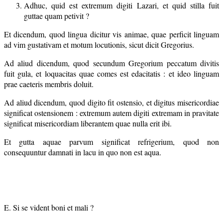
Adhuc, quid est extremum digiti Lazari, et quid stilla fuit
guttae quam petivit ?
Et dicendum, quod lingua dicitur vis animae, quae perficit linguam
ad vim gustativam et motum locutionis, sicut dicit Gregorius.
Ad aliud dicendum, quod secundum Gregorium peccatum divitis
fuit gula, et loquacitas quae comes est edacitatis : et ideo linguam
prae caeteris membris doluit.
Ad aliud dicendum, quod digito fit ostensio, et digitus misericordiae
significat ostensionem : extremum autem digiti extremam in pravitate
significat misericordiam liberantem quae nulla erit ibi.
Et gutta aquae parvum significat refrigerium, quod non
consequuntur damnati in lacu in quo non est aqua.
E. Si se vident boni et mali ?