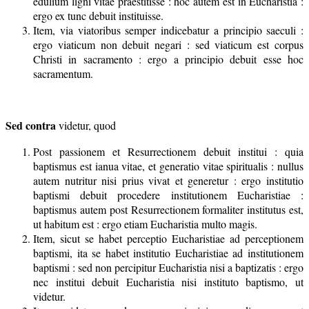
edulium ligni vitae praestitisse : hoc autem est in Eucharistia :
ergo ex tunc debuit instituisse.
Item, via viatoribus semper indicebatur a principio saeculi :
ergo viaticum non debuit negari : sed viaticum est corpus
Christi in sacramento : ergo a principio debuit esse hoc
sacramentum.
Sed contra
videtur, quod
Post passionem et Resurrectionem debuit institui : quia
baptismus est ianua vitae, et generatio vitae spiritualis : nullus
autem nutritur nisi prius vivat et generetur : ergo institutio
baptismi debuit procedere institutionem Eucharistiae :
baptismus autem post Resurrectionem formaliter institutus est,
ut habitum est : ergo etiam Eucharistia multo magis.
Item, sicut se habet perceptio Eucharistiae ad perceptionem
baptismi, ita se habet institutio Eucharistiae ad institutionem
baptismi : sed non percipitur Eucharistia nisi a baptizatis : ergo
nec institui debuit Eucharistia nisi instituto baptismo, ut
videtur.