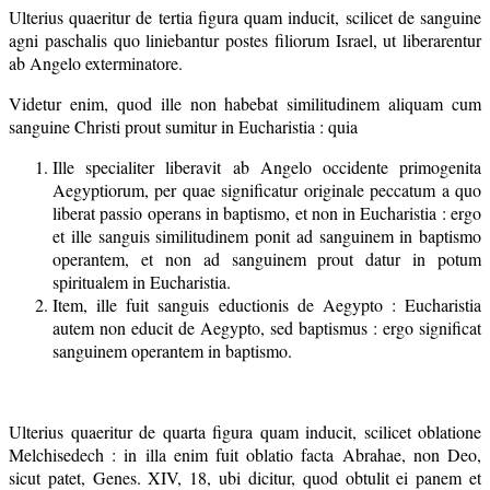
Ulterius quaeritur de tertia figura quam inducit, scilicet de sanguine
agni paschalis quo liniebantur postes filiorum Israel, ut liberarentur
ab Angelo exterminatore.
Videtur enim, quod ille non habebat similitudinem aliquam cum
sanguine Christi prout sumitur in Eucharistia : quia
Ille specialiter liberavit ab Angelo occidente primogenita
Aegyptiorum, per quae significatur originale peccatum a quo
liberat passio operans in baptismo, et non in Eucharistia : ergo
et ille sanguis similitudinem ponit ad sanguinem in baptismo
operantem, et non ad sanguinem prout datur in potum
spiritualem in Eucharistia.
Item, ille fuit sanguis eductionis de Aegypto : Eucharistia
autem non educit de Aegypto, sed baptismus : ergo significat
sanguinem operantem in baptismo.
Ulterius quaeritur de quarta figura quam inducit, scilicet oblatione
Melchisedech : in illa enim fuit oblatio facta Abrahae, non Deo,
sicut patet, Genes. XIV, 18, ubi dicitur, quod obtulit ei panem et