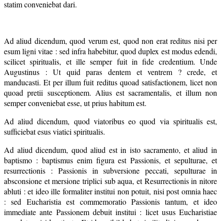
statim conveniebat dari.
Ad aliud dicendum, quod verum est, quod non erat reditus nisi per
esum ligni vitae : sed infra habebitur, quod duplex est modus edendi,
scilicet spiritualis, et ille semper fuit in fide credentium. Unde
Augustinus : Ut quid paras dentem et ventrem ? crede, et
manducasti. Et per illum fuit reditus quoad satisfactionem, licet non
quoad pretii susceptionem. Alius est sacramentalis, et illum non
semper conveniebat esse, ut prius habitum est.
Ad aliud dicendum, quod viatoribus eo quod via spiritualis est,
sufficiebat esus viatici spiritualis.
Ad aliud dicendum, quod aliud est in isto sacramento, et aliud in
baptismo : baptismus enim figura est Passionis, et sepulturae, et
resurrectionis : Passionis in subversione peccati, sepulturae in
absconsione et mersione triplici sub aqua, et Resurrectionis in nitore
abluti : et ideo ille formaliter institui non potuit, nisi post omnia haec
: sed Eucharistia est commemoratio Passionis tantum, et ideo
immediate ante Passionem debuit institui : licet usus Eucharistiae