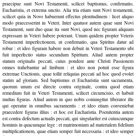
praecipue sunt Novi Testamenti, scilicet baptismus, confirmatio,
Eucharistia, et extrema unctio. Alia tria etiam sunt Novi testamenti,
scilicet quia in Novo habuerunt effectus plenitudinem : licet aliquo
modo praecesserint in Veteri. Inter quatuor autem quae sunt Novi
Testamenti, sunt duo quae ita sunt Novi, quod nec figuram aliquam
expressam in Veteri habere poterant. Unum quidem propter Veteris
Testamenti imperfectionem, ut confirmatio, qua Spiritus datur ad
robur : et ideo figuram habere non debuit in Veteri Testamento ubi
fuit imperfectio status secundum Spiritum. Aliud autem propter
statum originalis peccati, cuius pondere ante Christi Passionem
omnes trahebantur ad limbum : et ideo non potuit esse figura
extremae Unctionis, quae tollit reliquias peccati ad hoc quod evolet
statim ad gloriam. Sed baptismus et Eucharistia sunt sacramenta,
quorum unum est directe contra originale, contra quod etiam
remedium fuit in Veteri Testamenti, scilicet circumcisio, et habuit
multas figuras. Aliud autem in quo nobis coniungitur liberator ille
qui operatur in omnibus sacramentis : et ideo etiam conveniebat
praecedere figuras illius : et hoc est Eucharistia. Poenitentia autem
est contra defectum actualis peccati, qui singulariter est cuiuscumque
hominis in quacumque lege : et matrimonium ad materialem fidelium
multiplicationem, quae etiam semper fuit necessaria : et ideo semper