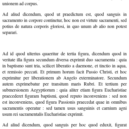
unionem ad corpus.
Ad aliud dicendum, quod ut praedictum est, quod sanguis in
sacramento in corpore continetur, hoc non est virtute sacramenti, sed
potius de natura corporis gloriosi, in quo unum ab alio non potest
separari.
Ad id quod ulterius quaeritur de tertia figura, dicendum quod in
veritate illa figura secundum diversa exprimit duo sacramenta : quia
in baptismo sunt tria, scilicet liberatio a daemone, et tinctio in aqua,
et remissio peccati. Et primum horum facit Passio Christi, et hoc
exprimitur per liberationem ab Angelo exterminatore. Secundum
autem exprimebatur per transitum maris Rubri. Et tertium per
submersionem Aegyptiorum : quia aliter etiam figura Eucharistiae
praecederet figuram baptismi, quod reputo inconveniens : sed non
est inconveniens, quod figura Passionis praecedat quae in omnibus
sacramentis operatur : sed tamen usus sanguinis et carnium agni
usum rei sacramentalis Eucharistiae exprimit.
Ad aliud dicendum, quod sanguis per hoc quod eduxit, figurat