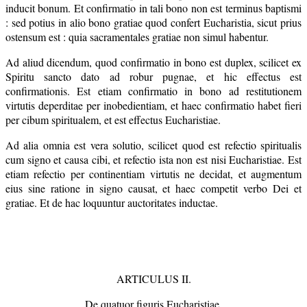
inducit bonum. Et confirmatio in tali bono non est terminus baptismi
: sed potius in alio bono gratiae quod confert Eucharistia, sicut prius
ostensum est : quia sacramentales gratiae non simul habentur.
Ad aliud dicendum, quod confirmatio in bono est duplex, scilicet ex
Spiritu sancto dato ad robur pugnae, et hic effectus est
confirmationis. Est etiam confirmatio in bono ad restitutionem
virtutis deperditae per inobedientiam, et haec confirmatio habet fieri
per cibum spiritualem, et est effectus Eucharistiae.
Ad alia omnia est vera solutio, scilicet quod est refectio spiritualis
cum signo et causa cibi, et refectio ista non est nisi Eucharistiae. Est
etiam refectio per continentiam virtutis ne decidat, et augmentum
eius sine ratione in signo causat, et haec competit verbo Dei et
gratiae. Et de hac loquuntur auctoritates inductae.
ARTICULUS II.
De quatuor figuris Eucharistiae.