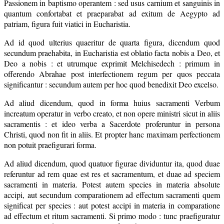
Passionem in baptismo operantem : sed usus carnium et sanguinis in
quantum confortabat et praeparabat ad exitum de Aegypto ad
patriam, figura fuit viatici in Eucharistia.
Ad id quod ulterius quaeritur de quarta figura, dicendum quod
secundum praehabita, in Eucharistia est oblatio facta nobis a Deo, et
Deo a nobis : et utrumque exprimit Melchisedech : primum in
offerendo Abrahae post interfectionem regum per quos peccata
significantur : secundum autem per hoc quod benedixit Deo excelso.
Ad aliud dicendum, quod in forma huius sacramenti Verbum
increatum operatur in verbo creato, et non opere ministri sicut in aliis
sacramentis : et ideo verba a Sacerdote proferuntur in persona
Christi, quod non fit in aliis. Et propter hanc maximam perfectionem
non potuit praefigurari forma.
Ad aliud dicendum, quod quatuor figurae dividuntur ita, quod duae
referuntur ad rem quae est res et sacramentum, et duae ad speciem
sacramenti in materia. Potest autem species in materia absolute
accipi, aut secundum comparationem ad effectum sacramenti quem
significat per species : aut potest accipi in materia in comparatione
ad effectum et ritum sacramenti. Si primo modo : tunc praefiguratur