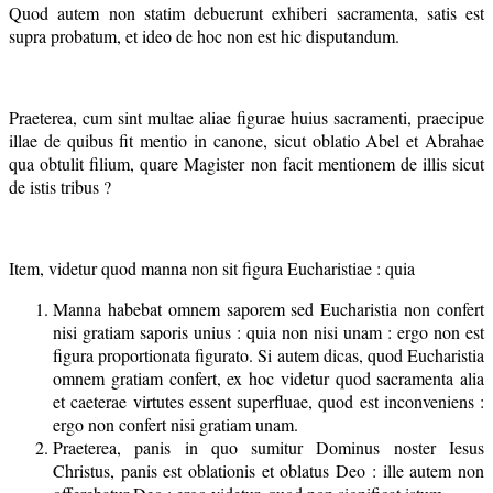
Quod autem non statim debuerunt exhiberi sacramenta, satis est
supra probatum, et ideo de hoc non est hic disputandum.
Praeterea, cum sint multae aliae figurae huius sacramenti, praecipue
illae de quibus fit mentio in canone, sicut oblatio Abel et Abrahae
qua obtulit filium, quare Magister non facit mentionem de illis sicut
de istis tribus ?
Item, videtur quod manna non sit figura Eucharistiae : quia
Manna habebat omnem saporem sed Eucharistia non confert
nisi gratiam saporis unius : quia non nisi unam : ergo non est
figura proportionata figurato. Si autem dicas, quod Eucharistia
omnem gratiam confert, ex hoc videtur quod sacramenta alia
et caeterae virtutes essent superfluae, quod est inconveniens :
ergo non confert nisi gratiam unam.
Praeterea, panis in quo sumitur Dominus noster Iesus
Christus, panis est oblationis et oblatus Deo : ille autem non