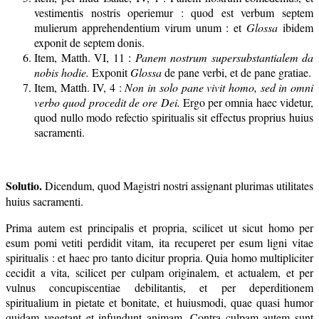
vestimentis nostris operiemur : quod est verbum septem
mulierum apprehendentium virum unum : et
Glossa
ibidem
exponit de septem donis.
Item, Matth. VI, 11 :
Panem nostrum supersubstantialem da
nobis hodie.
Exponit
Glossa
de pane verbi, et de pane gratiae.
Item, Matth. IV, 4 :
Non in solo pane vivit homo, sed in omni
verbo quod procedit de ore Dei.
Ergo per omnia haec videtur,
quod nullo modo refectio spiritualis sit effectus proprius huius
sacramenti.
Solutio.
Dicendum, quod Magistri nostri assignant plurimas utilitates
huius sacramenti.
Prima autem est principalis et propria, scilicet ut sicut homo per
esum pomi vetiti perdidit vitam, ita recuperet per esum ligni vitae
spiritualis : et haec pro tanto dicitur propria. Quia homo multipliciter
cecidit a vita, scilicet per culpam originalem, et actualem, et per
vulnus concupiscentiae debilitantis, et per deperditionem
spiritualium in pietate et bonitate, et huiusmodi, quae quasi humor
quidam vegetant et infundunt animam. Contra culpam autem sunt