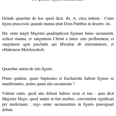
Deinde quaeritur de hoc quod dicit, ibi, A, circa initium : Cuius
figura praecessit, quando manna pluit Deus Patribus in deserto, etc.
Hic enim tangit Magister quadruplicem figuram huius sacramenti,
scilicet manna, et sanguinem Christi a latere eius profluentem, et
sanguinem agni paschalis qui liberabat ab exterminatore, et
oblationem Melchisedech.
Quaeritur autem de istis figuris.
Primo quidem, quare baptismus et Eucharistia habent figuras se
manifestantes, potius quam alia sacramenta ?
Videtur enim, quod alia debent habere sicut et ista : quia dicit
Magister Hugo, quod statim ut fuit morbus, conveniebat significari
per medicinam : ergo omne sacramentum in figuris praesignari
debuit.