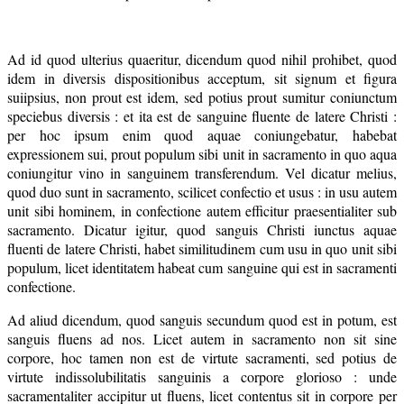
Ad id quod ulterius quaeritur, dicendum quod nihil prohibet, quod
idem in diversis dispositionibus acceptum, sit signum et figura
suiipsius, non prout est idem, sed potius prout sumitur coniunctum
speciebus diversis : et ita est de sanguine fluente de latere Christi :
per hoc ipsum enim quod aquae coniungebatur, habebat
expressionem sui, prout populum sibi unit in sacramento in quo aqua
coniungitur vino in sanguinem transferendum. Vel dicatur melius,
quod duo sunt in sacramento, scilicet confectio et usus : in usu autem
unit sibi hominem, in confectione autem efficitur praesentialiter sub
sacramento. Dicatur igitur, quod sanguis Christi iunctus aquae
fluenti de latere Christi, habet similitudinem cum usu in quo unit sibi
populum, licet identitatem habeat cum sanguine qui est in sacramenti
confectione.
Ad aliud dicendum, quod sanguis secundum quod est in potum, est
sanguis fluens ad nos. Licet autem in sacramento non sit sine
corpore, hoc tamen non est de virtute sacramenti, sed potius de
virtute indissolubilitatis sanguinis a corpore glorioso : unde
sacramentaliter accipitur ut fluens, licet contentus sit in corpore per