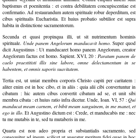
baptismus et poenitentia : et contra debilitatem concupiscentiae est
confirmatio. Ad restaurandum autem spirituale robur deperditum, est
cibus spiritualis Eucharistia. Et huius probatio subtilior est supra
habita in distinctione sacramentorum.
Secunda et quasi propinqua illi, ut sit nutrimentum hominis
spirituale.
Unde panem Angelorum manducavit homo.
Super quod
dicit Augustinus : Ut manducaret homo panem Angelorum, creator
Angelorum factus est homo. Sapient. XVI, 20 :
Paratum panem de
caelo praestitisti illis sine labore, omne delectamentum in se
habentem, et omnis saporis suavitatem.
Tertia est, ut uniat membra corporis Christo capiti per caritatem :
aliter enim est in hoc cibo, et in aliis : quia alii cibi convertuntur in
cibatum : hic autem cibus convertit cibatum ad se, et unit sibi
membra cibata : et huius ratio infra dicetur. Unde, Ioan. VI, 57 :
Qui
manducat meam carnem, et bibit meum sanguinem, in me manet, et
ego in illo
. Et Augustino dictum est : Crede, et manducabis me : nec
tu me mutabis in te, sed tu mutaberis in me.
Quarta est non adeo propria et substantialis sacramento, sed
consequitur ad ipsum, scilicet ut augeatur meritum fidei quae in hoc