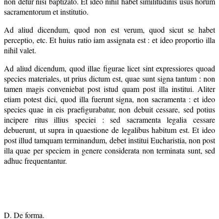
non detur nisi baptizato. Et ideo nihil habet similitudinis usus horum
sacramentorum et institutio.
Ad aliud dicendum, quod non est verum, quod sicut se habet
perceptio, etc. Et huius ratio iam assignata est : et ideo proportio illa
nihil valet.
Ad aliud dicendum, quod illae figurae licet sint expressiores quoad
species materiales, ut prius dictum est, quae sunt signa tantum : non
tamen magis conveniebat post istud quam post illa institui. Aliter
etiam potest dici, quod illa fuerunt signa, non sacramenta : et ideo
species quae in eis praefigurabatur, non debuit cessare, sed potius
incipere ritus illius speciei : sed sacramenta legalia cessare
debuerunt, ut supra in quaestione de legalibus habitum est. Et ideo
post illud tamquam terminandum, debet institui Eucharistia, non post
illa quae per speciem in genere considerata non terminata sunt, sed
adhuc frequentantur.
D. De forma.