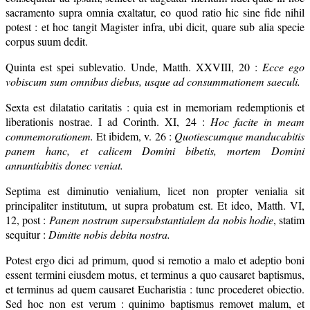
sacramento supra omnia exaltatur, eo quod ratio hic sine fide nihil
potest : et hoc tangit Magister infra, ubi dicit, quare sub alia specie
corpus suum dedit.
Quinta est spei sublevatio. Unde, Matth. XXVIII, 20 :
Ecce ego
vobiscum sum omnibus diebus, usque ad consummationem saeculi.
Sexta est dilatatio caritatis : quia est in memoriam redemptionis et
liberationis nostrae. I ad Corinth. XI, 24 :
Hoc facite in meam
commemorationem.
Et ibidem, v. 26 :
Quotiescumque manducabitis
panem hanc, et calicem Domini bibetis, mortem Domini
annuntiabitis donec veniat.
Septima est diminutio venialium, licet non propter venialia sit
principaliter institutum, ut supra probatum est. Et ideo, Matth. VI,
12, post :
Panem nostrum supersubstantialem da nobis hodie
, statim
sequitur :
Dimitte nobis debita nostra.
Potest ergo dici ad primum, quod si remotio a malo et adeptio boni
essent termini eiusdem motus, et terminus a quo causaret baptismus,
et terminus ad quem causaret Eucharistia : tunc procederet obiectio.
Sed hoc non est verum : quinimo baptismus removet malum, et