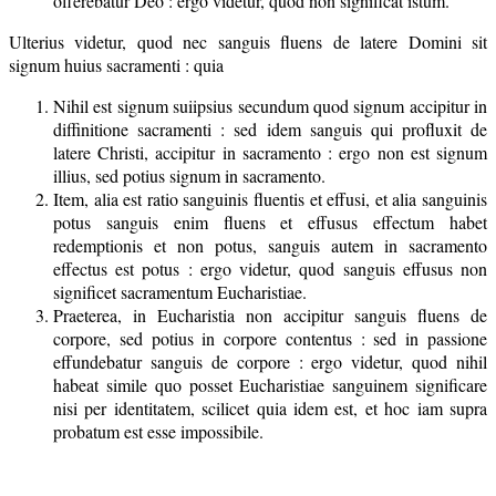
offerebatur Deo : ergo videtur, quod non significat istum.
Ulterius videtur, quod nec sanguis fluens de latere Domini sit
signum huius sacramenti : quia
Nihil est signum suiipsius secundum quod signum accipitur in
diffinitione sacramenti : sed idem sanguis qui profluxit de
latere Christi, accipitur in sacramento : ergo non est signum
illius, sed potius signum in sacramento.
Item, alia est ratio sanguinis fluentis et effusi, et alia sanguinis
potus sanguis enim fluens et effusus effectum habet
redemptionis et non potus, sanguis autem in sacramento
effectus est potus : ergo videtur, quod sanguis effusus non
significet sacramentum Eucharistiae.
Praeterea, in Eucharistia non accipitur sanguis fluens de
corpore, sed potius in corpore contentus : sed in passione
effundebatur sanguis de corpore : ergo videtur, quod nihil
habeat simile quo posset Eucharistiae sanguinem significare
nisi per identitatem, scilicet quia idem est, et hoc iam supra
probatum est esse impossibile.