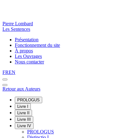
Pierre Lombard
Les Sentences
Présentation
Fonctionnement du site
À propos
Les Ouvrages
Nous contacter
FR
EN
Retour aux Auteurs
PROLOGUS
Livre I
Livre II
Livre III
Livre IV
PROLOGUS
Distinctio I