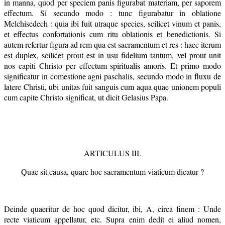
in manna, quod per speciem panis figurabat materiam, per saporem
effectum. Si secundo modo : tunc figurabatur in oblatione
Melchisedech : quia ibi fuit utraque species, scilicet vinum et panis,
et effectus confortationis cum ritu oblationis et benedictionis. Si
autem refertur figura ad rem qua est sacramentum et res : haec iterum
est duplex, scilicet prout est in usu fidelium tantum, vel prout unit
nos capiti Christo per effectum spiritualis amoris. Et primo modo
significatur in comestione agni paschalis, secundo modo in fluxu de
latere Christi, ubi unitas fuit sanguis cum aqua quae unionem populi
cum capite Christo significat, ut dicit Gelasius Papa.
ARTICULUS III.
Quae sit causa, quare hoc sacramentum viaticum dicatur ?
Deinde quaeritur de hoc quod dicitur, ibi, A, circa finem : Unde
recte viaticum appellatur, etc. Supra enim dedit ei aliud nomen,