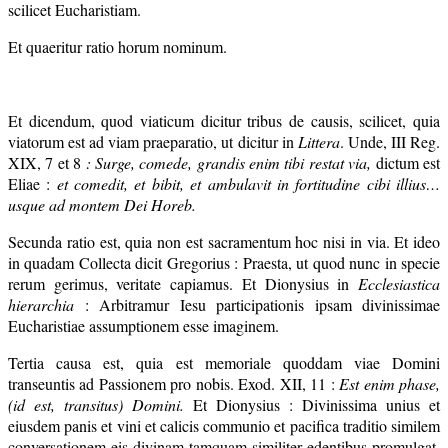
scilicet Eucharistiam.
Et quaeritur ratio horum nominum.
Et dicendum, quod viaticum dicitur tribus de causis, scilicet, quia
viatorum est ad viam praeparatio, ut dicitur in
Littera
. Unde, III Reg.
XIX, 7 et 8
: Surge, comede, grandis enim tibi restat via,
dictum est
Eliae :
et comedit, et bibit, et ambulavit in fortitudine cibi illius…
usque ad montem Dei Horeb.
Secunda ratio est, quia non est sacramentum hoc nisi in via. Et ideo
in quadam Collecta dicit Gregorius : Praesta, ut quod nunc in specie
rerum gerimus, veritate capiamus. Et Dionysius in
Ecclesiastica
hierarchia
: Arbitramur Iesu participationis ipsam divinissimae
Eucharistiae assumptionem esse imaginem.
Tertia causa est, quia est memoriale quoddam viae Domini
transeuntis ad Passionem pro nobis. Exod. XII, 11 :
Est enim phase,
(id est, transitus) Domini.
Et Dionysius : Divinissima unius et
eiusdem panis et vini et calicis communio et pacifica traditio similem
conversationem eis divinam tamquam similiter edentibus promulgat,