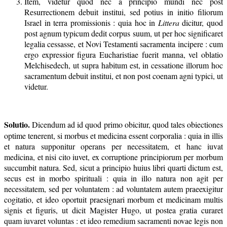
Item, videtur quod nec a principio mundi nec post
Resurrectionem debuit institui, sed potius in initio filiorum
Israel in terra promissionis : quia hoc in
Littera
dicitur, quod
post agnum typicum dedit corpus suum, ut per hoc significaret
legalia cessasse, et Novi Testamenti sacramenta incipere : cum
ergo expressior figura Eucharistiae fuerit manna, vel oblatio
Melchisedech, ut supra habitum est, in cessatione illorum hoc
sacramentum debuit institui, et non post coenam agni typici, ut
videtur.
Solutio.
Dicendum ad id quod primo obicitur, quod tales obiectiones
optime tenerent, si morbus et medicina essent corporalia : quia in illis
et natura supponitur operans per necessitatem, et hanc iuvat
medicina, et nisi cito iuvet, ex corruptione principiorum per morbum
succumbit natura. Sed, sicut a principio huius libri quarti dictum est,
secus est in morbo spirituali : quia in illo natura non agit per
necessitatem, sed per voluntatem : ad voluntatem autem praeexigitur
cogitatio, et ideo oportuit praesignari morbum et medicinam multis
signis et figuris, ut dicit Magister Hugo, ut postea gratia curaret
quam iuvaret voluntas : et ideo remedium sacramenti novae legis non