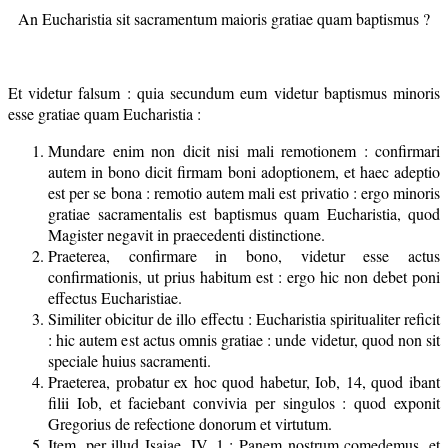
An Eucharistia sit sacramentum maioris gratiae quam baptismus ?
Et videtur falsum : quia secundum eum videtur baptismus minoris
esse gratiae quam Eucharistia :
Mundare enim non dicit nisi mali remotionem : confirmari
autem in bono dicit firmam boni adoptionem, et haec adeptio
est per se bona : remotio autem mali est privatio : ergo minoris
gratiae sacramentalis est baptismus quam Eucharistia, quod
Magister negavit in praecedenti distinctione.
Praeterea, confirmare in bono, videtur esse actus
confirmationis, ut prius habitum est : ergo hic non debet poni
effectus Eucharistiae.
Similiter obicitur de illo effectu : Eucharistia spiritualiter reficit
: hic autem est actus omnis gratiae : unde videtur, quod non sit
speciale huius sacramenti.
Praeterea, probatur ex hoc quod habetur, Iob, 14, quod ibant
filii Iob, et faciebant convivia per singulos : quod exponit
Gregorius de refectione donorum et virtutum.
Item, per illud Isaiae, IV, 1 : Panem nostrum comedemus, et