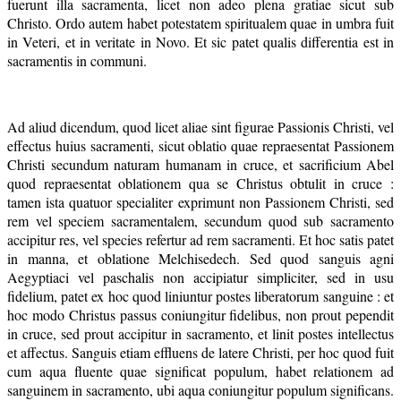
fuerunt illa sacramenta, licet non adeo plena gratiae sicut sub
Christo. Ordo autem habet potestatem spiritualem quae in umbra fuit
in Veteri, et in veritate in Novo. Et sic patet qualis differentia est in
sacramentis in communi.
Ad aliud dicendum, quod licet aliae sint figurae Passionis Christi, vel
effectus huius sacramenti, sicut oblatio quae repraesentat Passionem
Christi secundum naturam humanam in cruce, et sacrificium Abel
quod repraesentat oblationem qua se Christus obtulit in cruce :
tamen ista quatuor specialiter exprimunt non Passionem Christi, sed
rem vel speciem sacramentalem, secundum quod sub sacramento
accipitur res, vel species refertur ad rem sacramenti. Et hoc satis patet
in manna, et oblatione Melchisedech. Sed quod sanguis agni
Aegyptiaci vel paschalis non accipiatur simpliciter, sed in usu
fidelium, patet ex hoc quod liniuntur postes liberatorum sanguine : et
hoc modo Christus passus coniungitur fidelibus, non prout pependit
in cruce, sed prout accipitur in sacramento, et linit postes intellectus
et affectus. Sanguis etiam effluens de latere Christi, per hoc quod fuit
cum aqua fluente quae significat populum, habet relationem ad
sanguinem in sacramento, ubi aqua coniungitur populum significans.