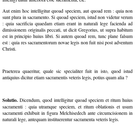
Aut enim hoc intelligitur quoad speciem, aut quoad rem : quia non
sunt plura in sacramento. Si quoad speciem, istud non videtur verum
: quia sacrificia quaedam etiam erant in naturali lege facienda ad
dimissionem originalis peccati, ut dicit Gregorius, ut supra habitum
est in principio huius libri. Si autem quoad rem, tunc plane falsum
est : quia res sacramentorum novae legis non fuit nisi post adventum
Christi.
Praeterea quaeritur, quale sic specialiter fuit in isto, quod istud
antiquius dicitur etiam sacramentis veteris legis, potius quam alia ?
Solutio.
Dicendum, quod intelligitur quoad speciem et ritum huius
sacramenti : quia utramque speciem, et ritum oblationis et usum
sacramenti exhibuit in figura Melchisedech ante circumcisionem in
naturali lege, antequam instituerentur sacramenta veteris legis.