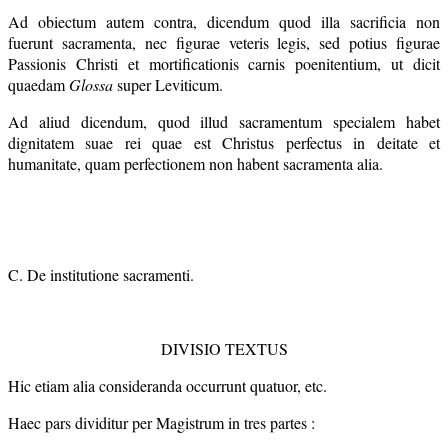
Ad obiectum autem contra, dicendum quod illa sacrificia non
fuerunt sacramenta, nec figurae veteris legis, sed potius figurae
Passionis Christi et mortificationis carnis poenitentium, ut dicit
quaedam
Glossa
super Leviticum.
Ad aliud dicendum, quod illud sacramentum specialem habet
dignitatem suae rei quae est Christus perfectus in deitate et
humanitate, quam perfectionem non habent sacramenta alia.
C. De institutione sacramenti.
DIVISIO TEXTUS
Hic etiam alia consideranda occurrunt quatuor, etc.
Haec pars dividitur per Magistrum in tres partes :