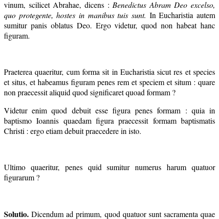
vinum, scilicet Abrahae, dicens :
Benedictus Abram Deo excelso,
quo protegente, hostes in manibus tuis sunt.
In Eucharistia autem
sumitur panis oblatus Deo. Ergo videtur, quod non habeat hanc
figuram.
Praeterea quaeritur, cum forma sit in Eucharistia sicut res et species
et situs, et habeamus figuram penes rem et speciem et situm : quare
non praecessit aliquid quod significaret quoad formam ?
Videtur enim quod debuit esse figura penes formam : quia in
baptismo Ioannis quaedam figura praecessit formam baptismatis
Christi : ergo etiam debuit praecedere in isto.
Ultimo quaeritur, penes quid sumitur numerus harum quatuor
figurarum ?
Solutio.
Dicendum ad primum, quod quatuor sunt sacramenta quae