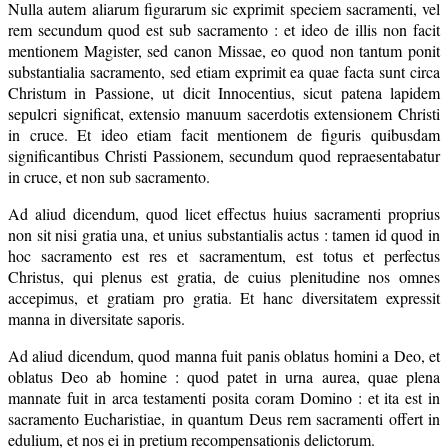
Nulla autem aliarum figurarum sic exprimit speciem sacramenti, vel
rem secundum quod est sub sacramento : et ideo de illis non facit
mentionem Magister, sed canon Missae, eo quod non tantum ponit
substantialia sacramento, sed etiam exprimit ea quae facta sunt circa
Christum in Passione, ut dicit Innocentius, sicut patena lapidem
sepulcri significat, extensio manuum sacerdotis extensionem Christi
in cruce. Et ideo etiam facit mentionem de figuris quibusdam
significantibus Christi Passionem, secundum quod repraesentabatur
in cruce, et non sub sacramento.
Ad aliud dicendum, quod licet effectus huius sacramenti proprius
non sit nisi gratia una, et unius substantialis actus : tamen id quod in
hoc sacramento est res et sacramentum, est totus et perfectus
Christus, qui plenus est gratia, de cuius plenitudine nos omnes
accepimus, et gratiam pro gratia. Et hanc diversitatem expressit
manna in diversitate saporis.
Ad aliud dicendum, quod manna fuit panis oblatus homini a Deo, et
oblatus Deo ab homine : quod patet in urna aurea, quae plena
mannate fuit in arca testamenti posita coram Domino : et ita est in
sacramento Eucharistiae, in quantum Deus rem sacramenti offert in
edulium, et nos ei in pretium recompensationis delictorum.