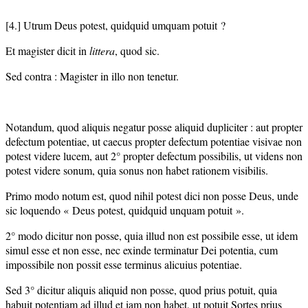
[4.] Utrum Deus potest, quidquid umquam potuit ?
Et magister dicit in
littera
, quod sic.
Sed contra : Magister in illo non tenetur.
Notandum, quod aliquis negatur posse aliquid dupliciter : aut propter
defectum potentiae, ut caecus propter defectum potentiae visivae non
potest videre lucem, aut 2° propter defectum possibilis, ut videns non
potest videre sonum, quia sonus non habet rationem visibilis.
Primo modo notum est, quod nihil potest dici non posse Deus, unde
sic loquendo « Deus potest, quidquid unquam potuit ».
2° modo dicitur non posse, quia illud non est possibile esse, ut idem
simul esse et non esse, nec exinde terminatur Dei potentia, cum
impossibile non possit esse terminus alicuius potentiae.
Sed 3° dicitur aliquis aliquid non posse, quod prius potuit, quia
habuit potentiam ad illud et iam non habet, ut potuit Sortes prius