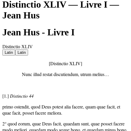
Distinctio XLIV — Livre I —
Jean Hus
Jean Hus - Livre I
Distinctio XLIV
Latin
Latin
[Distinctio XLIV]
Nunc illud restat discutiendum, utrum melius…
[1.]
Distinctio 44
primo ostendit, quod Deus potest alia facere, quam quae facit, et
quae facit, posset facere meliora.
2° quod eorum, quae Deus facit, quaedam sunt, quae posset facere
modo meliori, quaedam modo aeque bono, et quaedam minus bono,