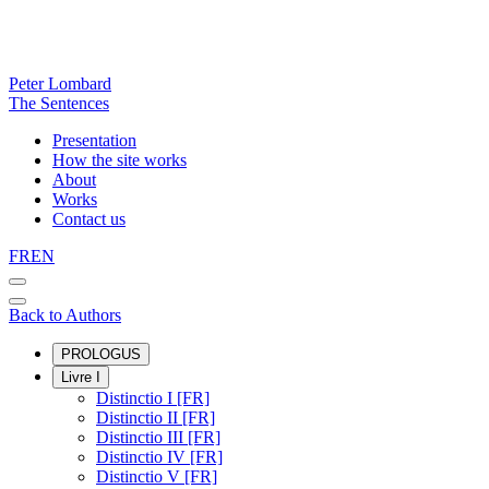
Peter Lombard
The Sentences
Presentation
How the site works
About
Works
Contact us
FR
EN
Back to Authors
PROLOGUS
Livre I
Distinctio I [FR]
Distinctio II [FR]
Distinctio III [FR]
Distinctio IV [FR]
Distinctio V [FR]