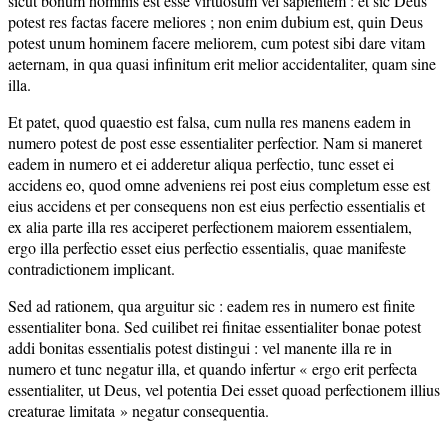
sicut bonum hominis est esse virtuosum vel sapientem : et sic Deus
potest res factas facere meliores ; non enim dubium est, quin Deus
potest unum hominem facere meliorem, cum potest sibi dare vitam
aeternam, in qua quasi infinitum erit melior accidentaliter, quam sine
illa.
Et patet, quod quaestio est falsa, cum nulla res manens eadem in
numero potest de post esse essentialiter perfectior. Nam si maneret
eadem in numero et ei adderetur aliqua perfectio, tunc esset ei
accidens eo, quod omne adveniens rei post eius completum esse est
eius accidens et per consequens non est eius perfectio essentialis et
ex alia parte illa res acciperet perfectionem maiorem essentialem,
ergo illa perfectio esset eius perfectio essentialis, quae manifeste
contradictionem implicant.
Sed ad rationem, qua arguitur sic : eadem res in numero est finite
essentialiter bona. Sed cuilibet rei finitae essentialiter bonae potest
addi bonitas essentialis potest distingui : vel manente illa re in
numero et tunc negatur illa, et quando infertur « ergo erit perfecta
essentialiter, ut Deus, vel potentia Dei esset quoad perfectionem illius
creaturae limitata » negatur consequentia.