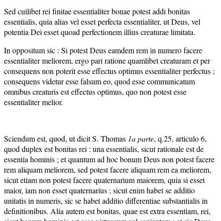
Sed cuilibet rei finitae essentialiter bonae potest addi bonitas
essentialis, quia alias vel esset perfecta essentialiter, ut Deus, vel
potentia Dei esset quoad perfectionem illius creaturae limitata.
In oppositum sic : Si potest Deus eamdem rem in numero facere
essentialiter meliorem, ergo pari ratione quamlibet creaturam et per
consequens non poterit esse effectus optimus essentialiter perfectus ;
consequens videtur esse falsum eo, quod esse communicatum
omnibus creaturis est effectus optimus, quo non potest esse
essentialiter melior.
Sciendum est, quod, ut dicit S. Thomas
1a parte
, q.25, articulo 6,
quod duplex est bonitas rei : una essentialis, sicut rationale est de
essentia hominis ; et quantum ad hoc bonum Deus non potest facere
rem aliquam meliorem, sed potest facere aliquam rem ea meliorem,
sicut etiam non potest facere quaternarium maiorem, quia si esset
maior, iam non esset quaternarius ; sicut enim habet se additio
unitatis in numeris, sic se habet additio differentiae substantialis in
definitionibus. Alia autem est bonitas, quae est extra essentiam, rei,