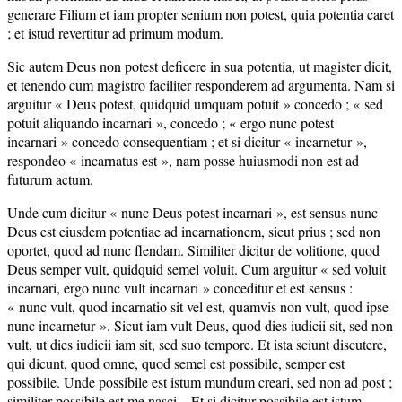
generare Filium et iam propter senium non potest, quia potentia caret
; et istud revertitur ad primum modum.
Sic autem Deus non potest deficere in sua potentia, ut magister dicit,
et tenendo cum magistro faciliter responderem ad argumenta. Nam si
arguitur « Deus potest, quidquid umquam potuit » concedo ; « sed
potuit aliquando incarnari », concedo ; « ergo nunc potest
incarnari » concedo consequentiam ; et si dicitur « incarnetur »,
respondeo « incarnatus est », nam posse huiusmodi non est ad
futurum actum.
Unde cum dicitur « nunc Deus potest incarnari », est sensus nunc
Deus est eiusdem potentiae ad incarnationem, sicut prius ; sed non
oportet, quod ad nunc flendam. Similiter dicitur de volitione, quod
Deus semper vult, quidquid semel voluit. Cum arguitur « sed voluit
incarnari, ergo nunc vult incarnari » conceditur et est sensus :
« nunc vult, quod incarnatio sit vel est, quamvis non vult, quod ipse
nunc incarnetur ». Sicut iam vult Deus, quod dies iudicii sit, sed non
vult, ut dies iudicii iam sit, sed suo tempore. Et ista sciunt discutere,
qui dicunt, quod omne, quod semel est possibile, semper est
possibile. Unde possibile est istum mundum creari, sed non ad post ;
similiter possibile est me nasci... Et si dicitur possibile est istum