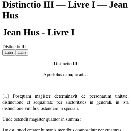
Distinctio III — Livre I — Jean
Hus
Jean Hus - Livre I
Distinctio III
Latin
Latin
[Distinctio III]
Apostolus namque ait…
[1.] Postquam magister determinavit de personarum unitate,
distinctione et aequalitate per auctoritates in generali, in ista
distinctione vult hoc ostendere in speciali.
Unde ostendit magister quatuor in summa :
1m est, quod creator humanis mentibus cognoscitur per creaturas ;