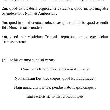
2m, quod ex creaturis cognoscitur evidenter, quod incipit magister
ostendere ibi : Nam ait Ambrosius ;
3m, quod in omni creatura relucet vestigium trinitatis, quod ostendit
ibi : Nunc restat ostendere ;
4m, quod per vestigium Trinitatis repraesentatur et cognoscitur
Trinitas increata.
[2.] De his quatuor sunt isti versus :
Cum mens factorem ex factis noscit eumque
Non animam fore, nec corpus, quod fecit utrumque ;
Nam numerum ipse res, pondus habent speciemque :
Trini factoris sic forma relucet in ipsis.