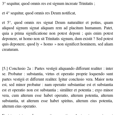
3° sequitur, quod omnis res est signum increate Trinitatis ;
et 4° sequitur, quod omnis res Deum notificat,
et 5°, quod omnis res signat Deum naturaliter et potius, quam
aliquod signum signat aliquam rem ad placitum humanum. Patet,
quia a prima significatione non potest deponi ; quis enim potest
deponere, ut homo non sit Trinitatis signum, dum existit ? Sed potest
quis deponere, quod ly « homo » non significet hominem, sed aliam
creaturam.
[5.] Conclusio 2a : Partes vestigii aliquando differunt realiter : inter
se. Probatur : substantia, virtus et operatio proprie loquendo sunt
partes vestigii et differunt realiter. Igitur conclusio vera. Maior nota
est, sed minor probatur : nam operatio substantiae est et substantia
est et operatio non est substantia ; similiter et potentia ; ergo minor
vera, cum alterum esse habet operatio, alterum potentia, alterum
substantia, ut alterum esse habet spiritus, alterum eius potentia,
alterum eius operatio.