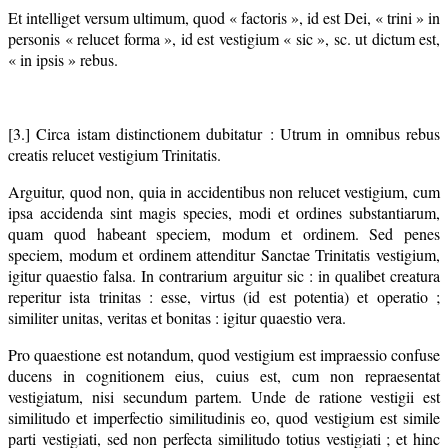
Et intelliget versum ultimum, quod « factoris », id est Dei, « trini » in
personis « relucet forma », id est vestigium « sic », sc. ut dictum est,
« in ipsis » rebus.
[3.] Circa istam distinctionem dubitatur : Utrum in omnibus rebus
creatis relucet vestigium Trinitatis.
Arguitur, quod non, quia in accidentibus non relucet vestigium, cum
ipsa accidenda sint magis species, modi et ordines substantiarum,
quam quod habeant speciem, modum et ordinem. Sed penes
speciem, modum et ordinem attenditur Sanctae Trinitatis vestigium,
igitur quaestio falsa. In contrarium arguitur sic : in qualibet creatura
reperitur ista trinitas : esse, virtus (id est potentia) et operatio ;
similiter unitas, veritas et bonitas : igitur quaestio vera.
Pro quaestione est notandum, quod vestigium est impraessio confuse
ducens in cognitionem eius, cuius est, cum non repraesentat
vestigiatum, nisi secundum partem. Unde de ratione vestigii est
similitudo et imperfectio similitudinis eo, quod vestigium est simile
parti vestigiati, sed non perfecta similitudo totius vestigiati ; et hinc