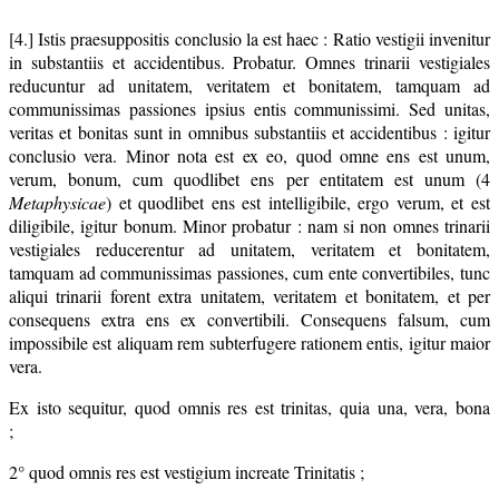
[4.] Istis praesuppositis conclusio la est haec : Ratio vestigii invenitur
in substantiis et accidentibus. Probatur. Omnes trinarii vestigiales
reducuntur ad unitatem, veritatem et bonitatem, tamquam ad
communissimas passiones ipsius entis communissimi. Sed unitas,
veritas et bonitas sunt in omnibus substantiis et accidentibus : igitur
conclusio vera. Minor nota est ex eo, quod omne ens est unum,
verum, bonum, cum quodlibet ens per entitatem est unum (4
Metaphysicae
) et quodlibet ens est intelligibile, ergo verum, et est
diligibile, igitur bonum. Minor probatur : nam si non omnes trinarii
vestigiales reducerentur ad unitatem, veritatem et bonitatem,
tamquam ad communissimas passiones, cum ente convertibiles, tunc
aliqui trinarii forent extra unitatem, veritatem et bonitatem, et per
consequens extra ens ex convertibili. Consequens falsum, cum
impossibile est aliquam rem subterfugere rationem entis, igitur maior
vera.
Ex isto sequitur, quod omnis res est trinitas, quia una, vera, bona
;
2° quod omnis res est vestigium increate Trinitatis ;