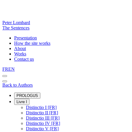
Peter Lombard
The Sentences
Presentation
How the site works
About
Works
Contact us
FR
EN
Back to Authors
PROLOGUS
Livre I
Distinctio I [FR]
Distinctio II [FR]
Distinctio III [FR]
Distinctio IV [FR]
Distinctio V [FR]