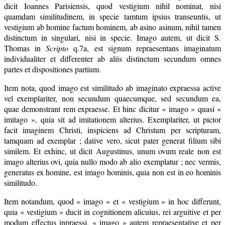
dicit Ioannes Parisiensis, quod vestigium nihil nominat, nisi
quamdam similitudinem, in specie tamtum ipsius transeuntis, ut
vestigium ab homine factum hominem, ab asino asinum, nihil tamen
distinctum in singulari, nisi in specie. Imago autem, ut dicit S.
Thomas in
Scripto
q.7a, est signum repraesentans imaginatum
individualiter et differenter ab aliis distinctum secundum omnes
partes et dispositiones partium.
Item nota, quod imago est similitudo ab imaginato expraessa active
vel exemplariter, non secundum quaecumque, sed secundum ea,
quae demonstrant rem expraesse. Et hinc dicitur « imago » quasi «
imitago », quia sit ad imitationem alterius. Exemplariter, ut pictor
facit imaginem Christi, inspiciens ad Christum per scripturam,
tamquam ad exemplar ; dative vero, sicut pater generat filium sibi
similem. Et exhinc, ut dicit Augustinus, unum ovum reale non est
imago alterius ovi, quia nullo modo ab alio exemplatur ; nec vermis,
generatus ex homine, est imago hominis, quia non est in eo hominis
similitudo.
Item notandum, quod « imago » et « vestigium » in hoc differunt,
quia « vestigium » ducit in cognitionem alicuius, rei arguitive et per
modum effectus inpraessi, « imago » autem repraesentative et per