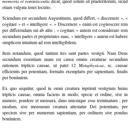
memoria et reminiscentia
dicat, quod solum sit praeteritorum, sicud
etiam vulgata tenet locutio.
Sciendum est secundum Augustinum, quod differt, « discernere », «
cogitare » et « intelligere ». « Discernere » enim est cognoscere rem
per differendam sui ab aliis ; « cogitare » autem est considerare rem
secundum partes et proprietates suas, « intelligere » autem est habere
simplicem intuitum ad rem intelligibilem.
Item notandum, quod tantum tres sunt partes vestigii. Nam Deus
secundum essentiam suam est causa omnis creaturae secundum
rationem triplicis causae, ut patet 12
Metaphysicae
, sc. causae
efficientis per potentiam, formalis exemplaris per sapientiam, finalis
per bonitatem.
Ex quo sequitur, quod in omni creatura inprimit vestigium huius
triplicis causae, omnia faciens in modo, specie et ordine, sive in
numero, pondere et mensura, dans unicuique esse terminatum ; per
modum, sive mensuram creatura attestatur Dei potentiam, per
speciem sive per numerum sapientiam, per ordinem sive pondus
bonitatem.