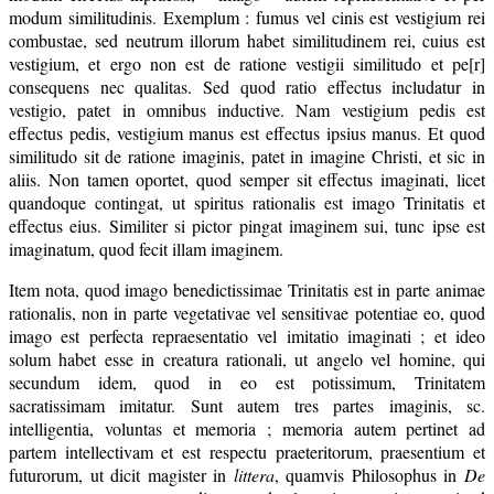
modum similitudinis. Exemplum : fumus vel cinis est vestigium rei
combustae, sed neutrum illorum habet similitudinem rei, cuius est
vestigium, et ergo non est de ratione vestigii similitudo et pe[r]
consequens nec qualitas. Sed quod ratio effectus includatur in
vestigio, patet in omnibus inductive. Nam vestigium pedis est
effectus pedis, vestigium manus est effectus ipsius manus. Et quod
similitudo sit de ratione imaginis, patet in imagine Christi, et sic in
aliis. Non tamen oportet, quod semper sit effectus imaginati, licet
quandoque contingat, ut spiritus rationalis est imago Trinitatis et
effectus eius. Similiter si pictor pingat imaginem sui, tunc ipse est
imaginatum, quod fecit illam imaginem.
Item nota, quod imago benedictissimae Trinitatis est in parte animae
rationalis, non in parte vegetativae vel sensitivae potentiae eo, quod
imago est perfecta repraesentatio vel imitatio imaginati ; et ideo
solum habet esse in creatura rationali, ut angelo vel homine, qui
secundum idem, quod in eo est potissimum, Trinitatem
sacratissimam imitatur. Sunt autem tres partes imaginis, sc.
intelligentia, voluntas et memoria ; memoria autem pertinet ad
partem intellectivam et est respectu praeteritorum, praesentium et
futurorum, ut dicit magister in
littera
, quamvis Philosophus in
De