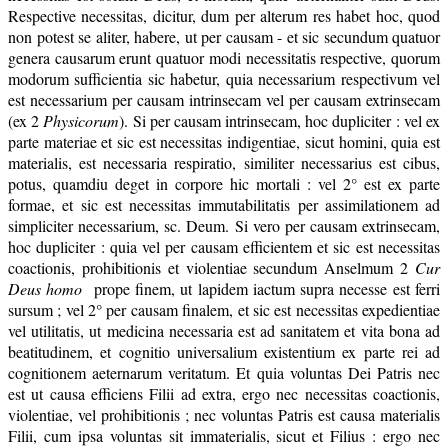
Respective necessitas, dicitur, dum per alterum res habet hoc, quod
non potest se aliter, habere, ut per causam - et sic secundum quatuor
genera causarum erunt quatuor modi necessitatis respective, quorum
modorum sufficientia sic habetur, quia necessarium respectivum vel
est necessarium per causam intrinsecam vel per causam extrinsecam
(ex 2
Physicorum
). Si per causam intrinsecam, hoc dupliciter : vel ex
parte materiae et sic est necessitas indigentiae, sicut homini, quia est
materialis, est necessaria respiratio, similiter necessarius est cibus,
potus, quamdiu deget in corpore hic mortali : vel 2° est ex parte
formae, et sic est necessitas immutabilitatis per assimilationem ad
simpliciter necessarium, sc. Deum. Si vero per causam extrinsecam,
hoc dupliciter : quia vel per causam efficientem et sic est necessitas
coactionis, prohibitionis et violentiae secundum Anselmum 2
Cur
Deus homo
prope finem, ut lapidem iactum supra necesse est ferri
sursum ; vel 2° per causam finalem, et sic est necessitas expedientiae
vel utilitatis, ut medicina necessaria est ad sanitatem et vita bona ad
beatitudinem, et cognitio universalium existentium ex parte rei ad
cognitionem aeternarum veritatum. Et quia voluntas Dei Patris nec
est ut causa efficiens Filii ad extra, ergo nec necessitas coactionis,
violentiae, vel prohibitionis ; nec voluntas Patris est causa materialis
Filii, cum ipsa voluntas sit immaterialis, sicut et Filius : ergo nec