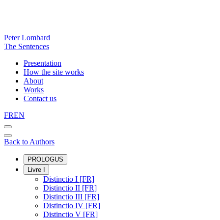
Peter Lombard
The Sentences
Presentation
How the site works
About
Works
Contact us
FR
EN
Back to Authors
PROLOGUS
Livre I
Distinctio I [FR]
Distinctio II [FR]
Distinctio III [FR]
Distinctio IV [FR]
Distinctio V [FR]