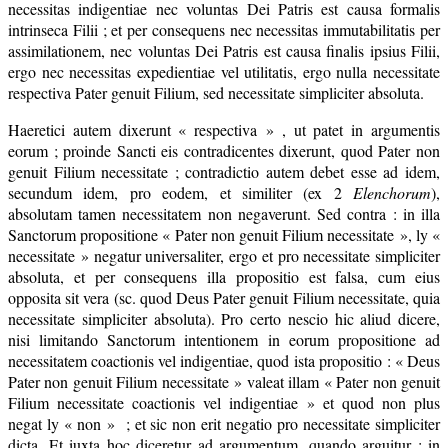
necessitas indigentiae nec voluntas Dei Patris est causa formalis
intrinseca Filii ; et per consequens nec necessitas immutabilitatis per
assimilationem, nec voluntas Dei Patris est causa finalis ipsius Filii,
ergo nec necessitas expedientiae vel utilitatis, ergo nulla necessitate
respectiva Pater genuit Filium, sed necessitate simpliciter absoluta.
Haeretici autem dixerunt « respectiva » , ut patet in argumentis
eorum ; proinde Sancti eis contradicentes dixerunt, quod Pater non
genuit Filium necessitate ; contradictio autem debet esse ad idem,
secundum idem, pro eodem, et similiter (ex 2
Elenchorum
),
absolutam tamen necessitatem non negaverunt. Sed contra : in illa
Sanctorum propositione « Pater non genuit Filium necessitate », ly «
necessitate » negatur universaliter, ergo et pro necessitate simpliciter
absoluta, et per consequens illa propositio est falsa, cum eius
opposita sit vera (sc. quod Deus Pater genuit Filium necessitate, quia
necessitate simpliciter absoluta). Pro certo nescio hic aliud dicere,
nisi limitando Sanctorum intentionem in eorum propositione ad
necessitatem coactionis vel indigentiae, quod ista propositio : « Deus
Pater non genuit Filium necessitate » valeat illam « Pater non genuit
Filium necessitate coactionis vel indigentiae » et quod non plus
negat ly « non » ; et sic non erit negatio pro necessitate simpliciter
dicta. Et iuxta hoc diceretur ad argumentum, quando arguitur : in