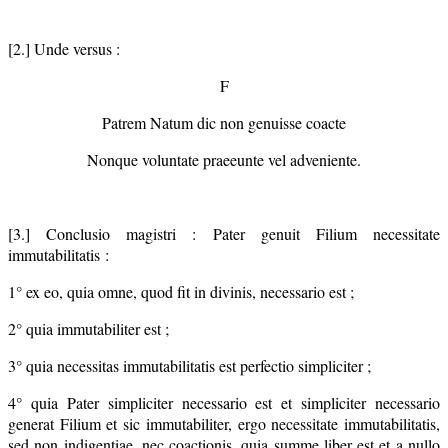
[2.] Unde versus :
F
Patrem Natum dic non genuisse coacte
Nonque voluntate praeeunte vel adveniente.
[3.] Conclusio magistri : Pater genuit Filium necessitate
immutabilitatis :
1° ex eo, quia omne, quod fit in divinis, necessario est ;
2° quia immutabiliter est ;
3° quia necessitas immutabilitatis est perfectio simpliciter ;
4° quia Pater simpliciter necessario est et simpliciter necessario
generat Filium et sic immutabiliter, ergo necessitate immutabilitatis,
sed non indigentiae, nec coactionis, quia summe liber est et a nullo