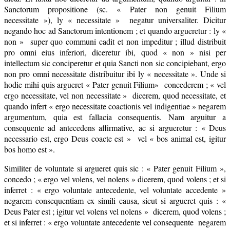
Sanctorum propositione (sc. « Pater non genuit Filium
necessitate »), ly « necessitate » negatur universaliter. Dicitur
negando hoc ad Sanctorum intentionem ; et quando argueretur : ly «
non » super quo communi cadit et non impeditur ; illud distribuit
pro omni eius inferiori, diceretur ibi, quod « non » nisi per
intellectum sic conciperetur et quia Sancti non sic concipiebant, ergo
non pro omni necessitate distribuitur ibi ly « necessitate ». Unde si
hodie mihi quis argueret « Pater genuit Filium» concederem ; « vel
ergo necessitate, vel non necessitate » dicerem, quod necessitate, et
quando infert « ergo necessitate coactionis vel indigentiae » negarem
argumentum, quia est fallacia consequentis. Nam arguitur a
consequente ad antecedens affirmative, ac si argueretur : « Deus
necessario est, ergo Deus coacte est » vel « bos animal est, igitur
bos homo est ».
Similiter de voluntate si argueret quis sic : « Pater genuit Filium »,
concedo ; « ergo vel volens, vel nolens » dicerem, quod volens ; et si
inferret : « ergo voluntate antecedente, vel voluntate accedente »
negarem consequentiam ex simili causa, sicut si argueret quis : «
Deus Pater est ; igitur vel volens vel nolens » dicerem, quod volens ;
et si inferret : « ergo voluntate antecedente vel consequente negarem