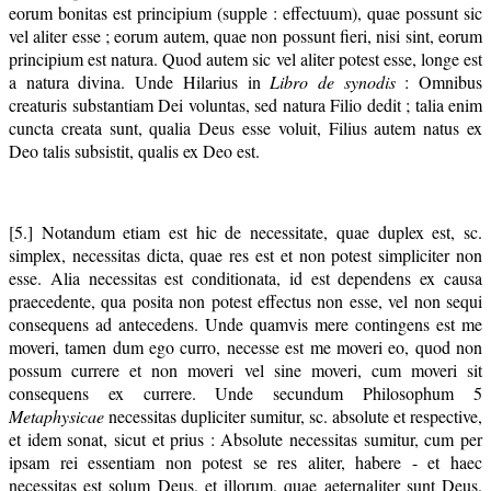
eorum bonitas est principium (supple : effectuum), quae possunt sic
vel aliter esse ; eorum autem, quae non possunt fieri, nisi sint, eorum
principium est natura. Quod autem sic vel aliter potest esse, longe est
a natura divina. Unde Hilarius in
Libro de synodis
: Omnibus
creaturis substantiam Dei voluntas, sed natura Filio dedit ; talia enim
cuncta creata sunt, qualia Deus esse voluit, Filius autem natus ex
Deo talis subsistit, qualis ex Deo est.
[5.] Notandum etiam est hic de necessitate, quae duplex est, sc.
simplex, necessitas dicta, quae res est et non potest simpliciter non
esse. Alia necessitas est conditionata, id est dependens ex causa
praecedente, qua posita non potest effectus non esse, vel non sequi
consequens ad antecedens. Unde quamvis mere contingens est me
moveri, tamen dum ego curro, necesse est me moveri eo, quod non
possum currere et non moveri vel sine moveri, cum moveri sit
consequens ex currere. Unde secundum Philosophum 5
Metaphysicae
necessitas dupliciter sumitur, sc. absolute et respective,
et idem sonat, sicut et prius : Absolute necessitas sumitur, cum per
ipsam rei essentiam non potest se res aliter, habere - et haec
necessitas est solum Deus, et illorum, quae aeternaliter sunt Deus.