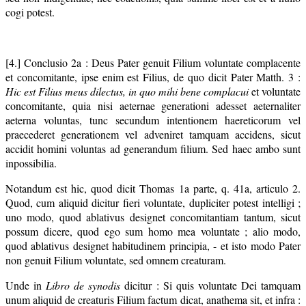
cogi potest.
[4.] Conclusio 2a : Deus Pater genuit Filium voluntate complacente
et concomitante, ipse enim est Filius, de quo dicit Pater Matth. 3 :
Hic est Filius meus dilectus, in quo mihi bene complacui
et voluntate
concomitante, quia nisi aeternae generationi adesset aeternaliter
aeterna voluntas, tunc secundum intentionem haereticorum vel
praecederet generationem vel adveniret tamquam accidens, sicut
accidit homini voluntas ad generandum filium. Sed haec ambo sunt
inpossibilia.
Notandum est hic, quod dicit Thomas 1a parte, q. 41a, articulo 2.
Quod, cum aliquid dicitur fieri voluntate, dupliciter potest intelligi ;
uno modo, quod ablativus designet concomitantiam tantum, sicut
possum dicere, quod ego sum homo mea voluntate ; alio modo,
quod ablativus designet habitudinem principia, - et isto modo Pater
non genuit Filium voluntate, sed omnem creaturam.
Unde in
Libro de synodis
dicitur : Si quis voluntate Dei tamquam
unum aliquid de creaturis Filium factum dicat, anathema sit, et infra :