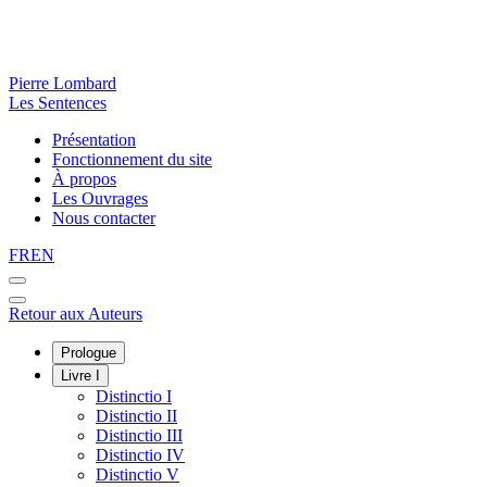
Pierre Lombard
Les Sentences
Présentation
Fonctionnement du site
À propos
Les Ouvrages
Nous contacter
FR
EN
Retour aux Auteurs
Prologue
Livre I
Distinctio I
Distinctio II
Distinctio III
Distinctio IV
Distinctio V