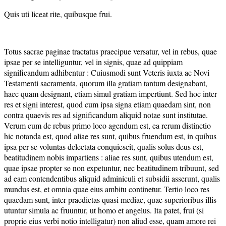
Quis uti liceat rite, quibusque frui.
Totus sacrae paginae tractatus praecipue versatur, vel in rebus, quae
ipsae per se intelliguntur, vel in signis, quae ad quippiam
significandum adhibentur : Cuiusmodi sunt Veteris iuxta ac Novi
Testamenti sacramenta, quorum illa gratiam tantum designabant,
haec quam designant, etiam simul gratiam impertiunt. Sed hoc inter
res et signi interest, quod cum ipsa signa etiam quaedam sint, non
contra quaevis res ad significandum aliquid notae sunt institutae.
Verum cum de rebus primo loco agendum est, ea rerum distinctio
hic notanda est, quod aliae res sunt, quibus fruendum est, in quibus
ipsa per se voluntas delectata conquiescit, qualis solus deus est,
beatitudinem nobis impartiens : aliae res sunt, quibus utendum est,
quae ipsae propter se non expetuntur, nec beatitudinem tribuunt, sed
ad eam contendentibus aliquid adminiculi et subsidii asserunt, qualis
mundus est, et omnia quae eius ambitu continetur. Tertio loco res
quaedam sunt, inter praedictas quasi mediae, quae superioribus illis
utuntur simula ac fruuntur, ut homo et angelus. Ita patet, frui (si
proprie eius verbi notio intelligatur) non aliud esse, quam amore rei