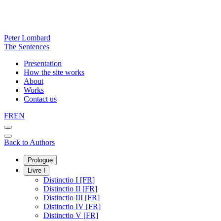
Peter Lombard
The Sentences
Presentation
How the site works
About
Works
Contact us
FR
EN
Back to Authors
Prologue
Livre I
Distinctio I [FR]
Distinctio II [FR]
Distinctio III [FR]
Distinctio IV [FR]
Distinctio V [FR]