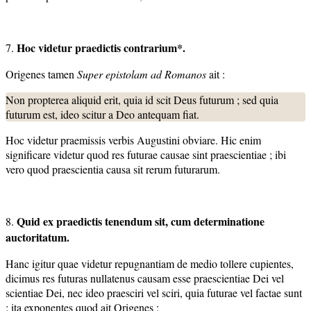
Hoc videtur praedictis contrarium*.
7.
Origenes tamen
Super epistolam ad Romanos
ait :
Non propterea aliquid erit, quia id scit Deus futurum ; sed quia
futurum est, ideo scitur a Deo antequam fiat.
Hoc videtur praemissis verbis Augustini obviare. Hic enim
significare videtur quod res futurae causae sint praescientiae ; ibi
vero quod praescientia causa sit rerum futurarum.
Quid ex praedictis tenendum sit, cum determinatione
8.
auctoritatum.
Hanc igitur quae videtur repugnantiam de medio tollere cupientes,
dicimus res futuras nullatenus causam esse praescientiae Dei vel
scientiae Dei, nec ideo praesciri vel sciri, quia futurae vel factae sunt
; ita exponentes quod ait Origenes :