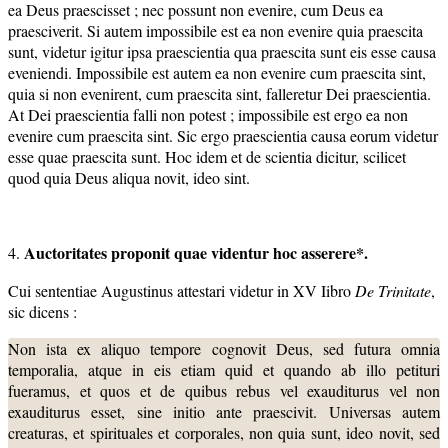
ea Deus praescisset ; nec possunt non evenire, cum Deus ea
praesciverit. Si autem impossibile est ea non evenire quia praescita
sunt, videtur igitur ipsa praescientia qua praescita sunt eis esse causa
eveniendi. Impossibile est autem ea non evenire cum praescita sint,
quia si non evenirent, cum praescita sint, falleretur Dei praescientia.
At Dei praescientia falli non potest ; impossibile est ergo ea non
evenire cum praescita sint. Sic ergo praescientia causa eorum videtur
esse quae praescita sunt. Hoc idem et de scientia dicitur, scilicet
quod quia Deus aliqua novit, ideo sint.
Auctoritates proponit quae videntur hoc asserere*.
4.
Cui sententiae Augustinus attestari videtur in XV Iibro
De Trinitate
,
sic dicens :
Non ista ex aliquo tempore cognovit Deus, sed futura omnia
temporalia, atque in eis etiam quid et quando ab illo petituri
fueramus, et quos et de quibus rebus vel exauditurus vel non
exauditurus esset, sine initio ante praescivit. Universas autem
creaturas, et spirituales et corporales, non quia sunt, ideo novit, sed