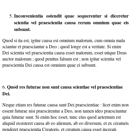
Inconvenientia ostendit quae sequerentur si diceretur
scientia vel
praescientia causa rerum omnium quae eis
subsunt.
Quod si ita est, igitur causa est omnium malorum, cum omnia mala
sciantur et praesciantur a Deo ; quod longe est a veritate. Si enim
Dei scientia vel praescientia causa esset malorum, esset utique Deus
auctor malorum ; quod penitus falsum est ; non igitur scientia vel
praescientia Dei causa est omnium quae ei subsunt.
Quod res futurae non sunt causa scientiae vel praescientiae
6.
Dei.
Neque etiam res futurae causa sunt Dei praescientiae : licet enim non
essent futurae nisi praescirentur a Deo, non tamen ideo praesciuntur
quia futurae sunt. Si enim hoc esset, tunc eius quod aeternum est
aliquid exsisteret causa ab eo alienum, ab eo diversum, et ex creaturis
penderet praescientia Creatoris, et creatum causa esset increati.