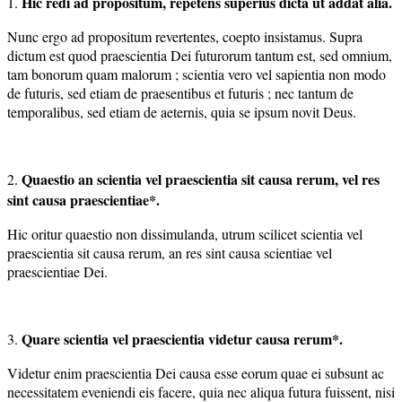
Hic redi ad propositum, repetens superius dicta ut addat alia.
1.
Nunc ergo ad propositum revertentes, coepto insistamus. Supra
dictum est quod praescientia Dei futurorum tantum est, sed omnium,
tam bonorum quam malorum ; scientia vero vel sapientia non modo
de futuris, sed etiam de praesentibus et futuris ; nec tantum de
temporalibus, sed etiam de aeternis, quia se ipsum novit Deus.
Quaestio an scientia vel praescientia sit causa rerum, vel res
2.
sint
causa praescientiae*.
Hic oritur quaestio non dissimulanda, utrum scilicet scientia vel
praescientia sit causa rerum, an res sint causa scientiae vel
praescientiae Dei.
Quare scientia vel praescientia videtur causa rerum*.
3.
Videtur enim praescientia Dei causa esse eorum quae ei subsunt ac
necessitatem eveniendi eis facere, quia nec aliqua futura fuissent, nisi