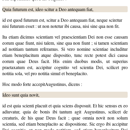
Quia futurum est, ideo scitur a Deo antequam fiat,
id est quod futurum est, scitur a Deo antequam fiat, neque sciretur
nisi futurum esset : ut non notetur ibi causa, nisi sine qua non fit.
Ita etiam dicimus scientiam vel praescientiam Dei non esse causam
eorum quae fiunt, nisi talem, sine qua non fiunt ; si tamen scientiam
ad notitiam tantum referamus. Si vero nomine scientiae includitur
etiam beneplacitum atque dispositio, tunc recte potest dici causa
eorum quae Deus facit. His enim duobus modis, ut superius
praetaxatum est, accipitur cognitio vel scientia Dei, scilicet pro
notitia sola, vel pro notitia simul et beneplacito.
Hoc modo forte accepitAugustinus, dicens :
Ideo sunt quia novit,
id est quia scienti placuit et quia sciens disposuit. Et hic sensus ex eo
adiuvatur, quia de bonis ibi tantum agit Augustinus, scilicet de
creaturis, de his quae Deus facit ; quae omnia novit non solum
scientia, sed etiam beneplacito ac dispositione. Sic ergo ibi accipitur
Dei cognitio, ut non modo notitiam, sed etiam beneplacitum Dei