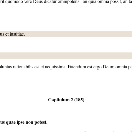
it quomodo vere Deus dicatur omnipotens : an quia omnia possit, an ta
 et iustitiae.
oluntas rationabilis est et aequissima. Fatendum est ergo Deum omnia p
Capitulum 2 (185)
mus quae
ipse non potest.