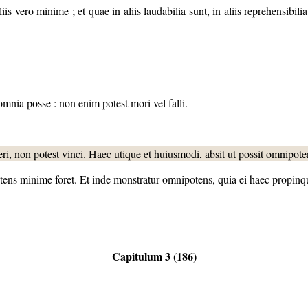
is vero minime ; et quae in aliis laudabilia sunt, in aliis reprehensibi
mnia posse : non enim potest mori vel falli.
ri, non potest vinci. Haec utique et huiusmodi, absit ut possit omnipote
ns minime foret. Et inde monstratur omnipotens, quia ei haec propinquar
Capitulum 3 (186)