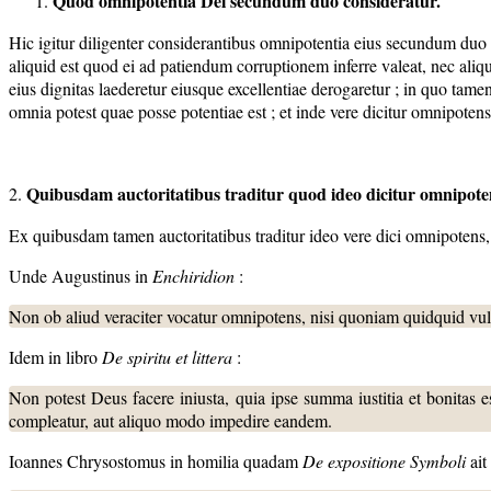
Quod omnipotentia Dei secundum duo consideratur.
Hic igitur diligenter considerantibus omnipotentia eius secundum duo 
aliquid est quod ei ad patiendum corruptionem inferre valeat, nec ali
eius dignitas laederetur eiusque excellentiae derogaretur ; in quo t
omnia potest quae posse potentiae est ; et inde vere dicitur omnipotens
Quibusdam auctoritatibus traditur quod ideo dicitur omnipot
2.
Ex quibusdam tamen auctoritatibus traditur ideo vere dici omnipotens, 
Unde Augustinus in
Enchiridion
:
Non ob aliud veraciter vocatur omnipotens, nisi quoniam quidquid vult,
Idem in libro
De spiritu et littera
:
Non potest Deus facere iniusta, quia ipse summa iustitia et bonitas es
compleatur, aut aliquo modo impedire eandem.
Ioannes Chrysostomus in homilia quadam
De expositione Symboli
ait 