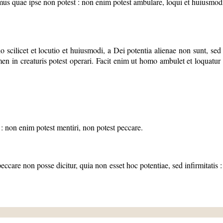
quae ipse non potest : non enim potest ambulare, loqui et huiusmodi, 
scilicet et locutio et huiusmodi, a Dei potentia alienae non sunt, se
en in creaturis potest operari. Facit enim ut homo ambulet et loquatur 
: non enim potest mentiri, non potest peccare.
eccare non posse dicitur, quia non esset hoc potentiae, sed infirmitatis