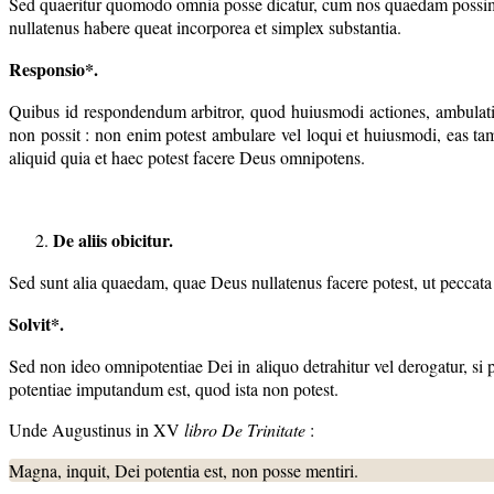
Sed quaeritur quomodo omnia posse dicatur, cum nos quaedam possimus 
nullatenus habere queat incorporea et simplex substantia.
Responsio*.
Quibus id respondendum arbitror, quod huiusmodi actiones, ambulatio 
non possit : non enim potest ambulare vel loqui et huiusmodi, eas tam
aliquid quia et haec potest facere Deus omnipotens.
De aliis obicitur.
Sed sunt alia quaedam, quae Deus nullatenus facere potest, ut peccata 
Solvit*
.
Sed non ideo omnipotentiae Dei in aliquo detrahitur vel derogatur, si p
potentiae imputandum est, quod ista non potest.
Unde Augustinus in XV
libro
De Trinitate
:
Magna, inquit, Dei potentia est, non posse mentiri.