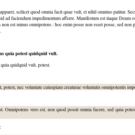
apparet, scilicet quod omnia facit quae vult, et nihil omnino patitur.
quid ad faciendum impedimentum afferre. Manifestum est itaque Deum omn
amen non est minus omnipotens : hoc enim posse non esset posse, sed n
.
ens quia
potest quidquid vult.
quia quidquid vult, potest.
 potest, nec voluntate cuiuspiam creaturae voluntatis omnipotentis impe
t. Omnipotens vero est, non quod possit omnia facere, sed quia potest ef
: