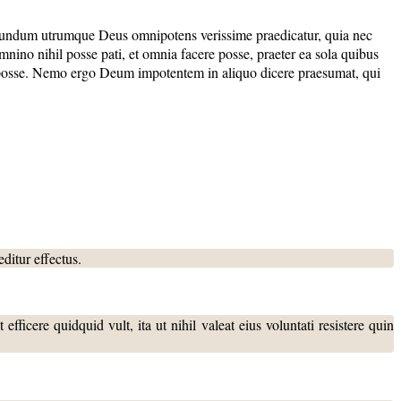
 Secundum utrumque Deus omnipotens verissime praedicatur, quia nec
ino nihil posse pati, et omnia facere posse, praeter ea sola quibus
on posse. Nemo ergo Deum impotentem in aliquo dicere praesumat, qui
ditur effectus.
ficere quidquid vult, ita ut nihil valeat eius voluntati resistere quin