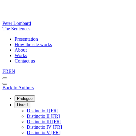
Peter Lombard
The Sentences
Presentation
How the site works
About
Works
Contact us
FR
EN
Back to Authors
Prologue
Livre I
Distinctio I [FR]
Distinctio II [FR]
Distinctio III [FR]
Distinctio IV [FR]
Distinctio V [FR]