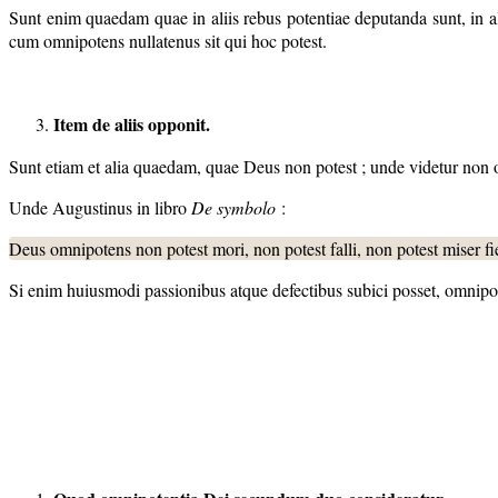
Sunt enim quaedam quae in aliis rebus potentiae deputanda sunt, in ali
cum omnipotens nullatenus sit qui hoc potest.
Item de aliis opponit.
Sunt etiam et alia quaedam, quae Deus non potest ; unde videtur non o
Unde Augustinus in libro
De symbolo
:
Deus omnipotens non potest mori, non potest falli, non potest miser fie
Si enim huiusmodi passionibus atque defectibus subici posset, omnipote