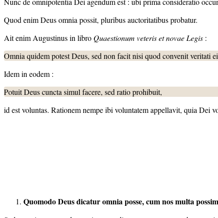
Nunc de omnipotentia Dei agendum est : ubi prima consideratio occurr
Quod enim Deus omnia possit, pluribus auctoritatibus probatur.
Ait enim Augustinus in libro
Quaestionum
veteris et novae Legis
:
Omnia quidem potest Deus, sed non facit nisi quod convenit veritati eius
Idem in eodem :
Potuit Deus cuncta simul facere, sed ratio prohibuit,
id est voluntas. Rationem nempe ibi voluntatem appellavit, quia Dei v
Quomodo Deus dicatur omnia posse, cum nos multa possi