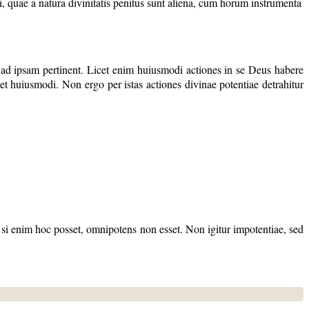
quae a natura divinitatis penitus sunt aliena, cum horum instrumenta
d ad ipsam pertinent. Licet enim huiusmodi actiones in se Deus habere
et huiusmodi. Non ergo per istas actiones divinae potentiae detrahitur
 : si enim hoc posset, omnipotens non esset. Non igitur impotentiae, sed