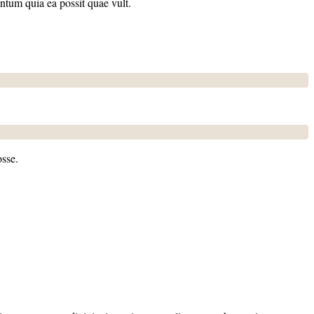
ntum quia ea possit quae vult.
osse.