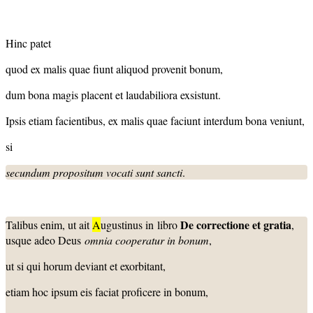
Hinc patet
quod ex malis quae fiunt aliquod provenit bonum,
dum bona magis placent et laudabiliora exsistunt.
Ipsis etiam facientibus, ex malis quae faciunt interdum bona veniunt,
si
secundum propositum vocati sunt sancti
.
De correctione et gratia
Talibus enim, ut ait
A
ugustinus in libro
,
usque adeo Deus
omnia cooperatur in bonum
,
ut si qui horum deviant et exorbitant,
etiam hoc ipsum eis faciat proficere in bonum,