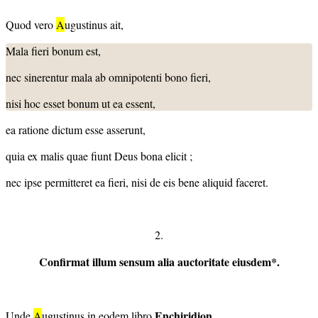
Quod vero
A
ugustinus ait,
Mala fieri bonum est,
nec sinerentur mala ab omnipotenti bono fieri,
nisi hoc esset bonum ut ea essent,
ea ratione dictum esse asserunt,
quia ex malis quae fiunt Deus bona elicit ;
nec ipse permitteret ea fieri, nisi de eis bene aliquid faceret.
2.
Confirmat illum sensum alia auctoritate eiusdem*.
Enchiridion,
Unde
A
ugustinus in eodem libro