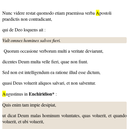
Nunc videre restat quomodo etiam praemissa verba
A
postoli
praedictis non contradicant,
qui de Deo loquens ait :
Vult omnes homines salvos fieri.
Quorum occasione verborum multi a veritate deviarunt,
dicentes Deum multa velle fieri, quae non fiunt.
Sed non est intelligendum ea ratione illud esse dictum,
quasi Deus voluerit aliquos salvari, et non salventur.
Enchiridion*
A
ugustinus in
:
Quis enim tam impie desipiat,
ut dicat Deum malas hominum voluntates, quas voluerit, et quando
voluerit, et ubi voluerit,