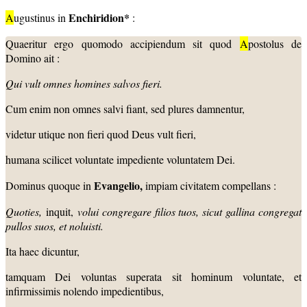
Enchiridion*
A
ugustinus in
:
Quaeritur ergo quomodo accipiendum sit quod
A
postolus de
Domino ait :
Qui vult omnes homines salvos fieri.
Cum enim non omnes salvi fiant, sed plures damnentur,
videtur utique non fieri quod Deus vult fieri,
humana scilicet voluntate impediente voluntatem Dei.
Evangelio,
Dominus quoque in
impiam civitatem compellans :
Quoties,
inquit,
volui congregare filios tuos, sicut gallina congregat
pullos suos, et noluisti.
Ita haec dicuntur,
tamquam Dei voluntas superata sit hominum voluntate, et
infirmissimis nolendo impedientibus,