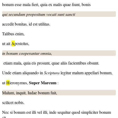
bonum esse mala fieri, quia ex malis quae fiunt, bonis
qui secundum propositum vocati sunt sancti
accedit bonitas, id est utilitas.
Talibus enim,
ut ait
A
postolus,
in bonum cooperantur omnia,
etiam mala, quia eis prosunt, quae aliis facientibus obsunt.
Unde etiam aliquando in
Scriptura
legitur malum appellari bonum,
Super Marcum
ut
H
ieronymus,
:
Malum, inquit, Iudae bonum fuit,
scilicet nobis.
Nec si bonum est illi vel illi, inde sequitur quod simpliciter bonum
sit.