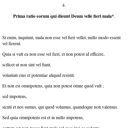
4.
Prima ratio eorum qui dieunt Deum velle fieri mala*
.
Si enim, inquiunt, mala non esse vel fieri vellet, nullo modo essent
vel fierent.
Quia si vult ea non esse vel fieri, et non potest id efficere,
scilicet ut non sint vel fiant,
voluntati eius et potentiae aliquid resistit.
Et non est omnipotens, quia non potest omne quod vult ;
sed impotens,
sicuti et nos sumus, qui quod volumus, quandoque non valemus.
Sed quia omnipotens est et in nullo impotens,
certum est non posse fieri mala vel esse nisi eo volente.