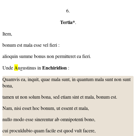
6.
Tertia*
.
Item,
bonum est mala esse vel fieri :
alioquin summe bonus non permitteret ea fieri.
Enchiridion
Unde
A
ugustinus in
:
Quamvis ea, inquit, quae mala sunt, in quantum mala sunt non sunt
bona,
tamen ut non solum bona, sed etiam sint et mala, bonum est.
Nam, nisi esset hoc bonum, ut essent et mala,
nullo modo esse sinerentur ab omnipotenti bono,
cui proculdubio quam facile est quod vult facere,