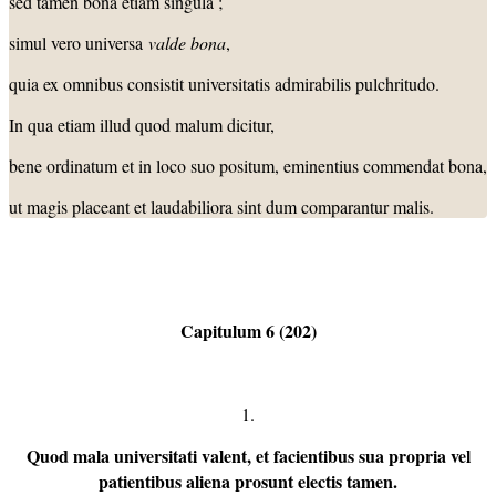
sed tamen bona etiam singula ;
simul vero universa
valde bona
,
quia ex omnibus consistit universitatis admirabilis pulchritudo.
In qua etiam illud quod malum dicitur,
bene ordinatum et in loco suo positum, eminentius commendat bona,
ut magis placeant et laudabiliora sint dum comparantur malis.
Capitulum 6 (202)
1.
Quod mala universitati valent, et facientibus sua propria vel
patientibus aliena prosunt electis tamen.