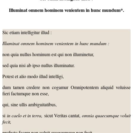
Illuminat omnem hominem venientem in hunc mundum*.
Sic etiam intelligitur illud :
Illuminat
omnem hominem venientem in hunc mundum :
non quia nullus hominum est qui non illuminetur,
sed quia nisi ab ipso nullus illuminatur.
Potest et alio modo illud intelligi,
dum tamen credere non cogamur Omnipotentem aliquid voluisse
fieri factumque non esse,
qui, sine ullis ambiguitatibus,
si
in caelo et in terra,
sicut Veritas cantat,
omnia quaecumque voluit
fecit,
profecto facere non voluit quaecumque non fecit.