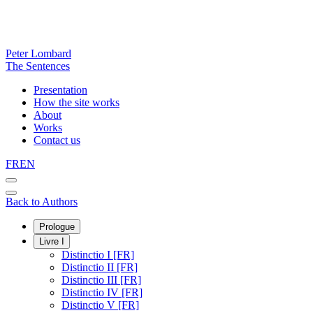
Peter Lombard
The Sentences
Presentation
How the site works
About
Works
Contact us
FR
EN
Back to Authors
Prologue
Livre I
Distinctio I [FR]
Distinctio II [FR]
Distinctio III [FR]
Distinctio IV [FR]
Distinctio V [FR]