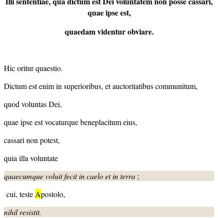
Illi sententiae, qua dictum est Dei voluntatem non posse cassari,
quae ipse est,
quaedam videntur obviare.
Hic oritur quaestio.
Dictum est enim in superioribus, et auctoritatibus communitum,
quod voluntas Dei,
quae ipse est vocaturque beneplacitum eius,
cassari non potest,
quia illa voluntate
quaecumque voluit fecit in caelo et in terra
;
cui, teste
A
postolo,
nihil resistit.