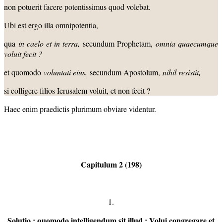
non potuerit facere potentissimus quod volebat.
Ubi est ergo illa omnipotentia,
qua
in caelo et in terra,
secundum Prophetam,
omnia quaecumque
voluit fecit ?
et quomodo
voluntati eius,
secundum Apostolum,
nihil resistit,
si colligere filios Ierusalem voluit, et non fecit ?
Haec enim praedictis plurimum obviare videntur.
Capitulum 2 (198)
1.
Solutio : quomodo intelligendum sit illud : Volui congregare et