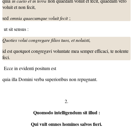
quia
in caelo et in terra
non quaedam voluit et fecit, quaedam vero
voluit et non fecit,
sed
omnia quaecumque voluit fecit
;
ut sit sensus :
Quoties volui congregare filios tuos, et noluisti,
id est quotquot congregavi voluntate mea semper efficaci, te nolente
feci.
Ecce in evidenti positum est
quia illa Domini verba superioribus non repugnant.
2.
Quomodo intelligendum sit illud :
Qui vult omnes homines
salvos
fieri.