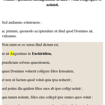
no
luisti.
Sed audiamus solutionem ;
ac primum, quomodo accipiendum sit illud quod Dominus ait,
videamus.
Non enim ex eo sensu illud dictum est,
Enchiridion,
ut ait
A
ugustinus in
praedictam solvens quaestionem,
quasi Dominus voluerit colligere filios Ierusalem,
et non sit factum quod voluit quia ipsa noluerit ;
sed potius illa quidem filios suos ab ipso colligi noluit ;
qua tamen nolente, filios eius collegit ipse omnes quos voluit :