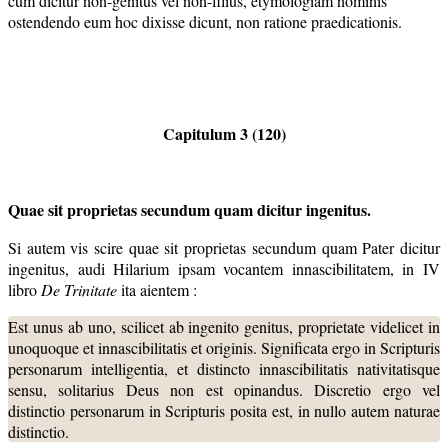
cum dicitur non-genitus vel non-filius, etymologiam nominis
ostendendo eum hoc dixisse dicunt, non ratione praedicationis.
Capitulum 3 (120)
Quae sit proprietas secundum quam dicitur ingenitus.
Si autem vis scire quae sit proprietas secundum quam Pater dicitur
ingenitus, audi Hilarium ipsam vocantem innascibilitatem, in IV
libro
De Trinitate
ita aientem :
Est unus ab uno, scilicet ab ingenito genitus, proprietate videlicet in
unoquoque et innascibilitatis et originis. Significata ergo in Scripturis
personarum intelligentia, et distincto innascibilitatis nativitatisque
sensu, solitarius Deus non est opinandus. Discretio ergo vel
distinctio personarum in Scripturis posita est, in nullo autem naturae
distinctio.