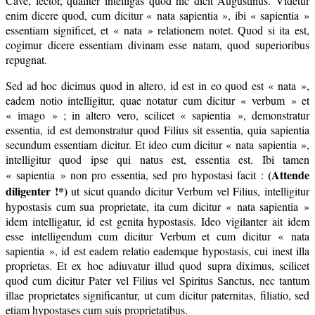
Cave, lector, qualiter intelligas quod hic dicit Augustinus. Videtur
enim dicere quod, cum dicitur « nata sapientia », ibi « sapientia »
essentiam significet, et « nata » relationem notet. Quod si ita est,
cogimur dicere essentiam divinam esse natam, quod superioribus
repugnat.
Sed ad hoc dicimus quod in altero, id est in eo quod est « nata »,
eadem notio intelligitur, quae notatur cum dicitur « verbum » et
« imago » ; in altero vero, scilicet « sapientia », demonstratur
essentia, id est demonstratur quod Filius sit essentia, quia sapientia
secundum essentiam dicitur. Et ideo cum dicitur « nata sapientia »,
intelligitur quod ipse qui natus est, essentia est. Ibi tamen
(Attende
« sapientia » non pro essentia, sed pro hypostasi facit :
diligenter !*)
ut sicut quando dicitur Verbum vel Filius, intelligitur
hypostasis cum sua proprietate, ita cum dicitur « nata sapientia »
idem intelligatur, id est genita hypostasis. Ideo vigilanter ait idem
esse intelligendum cum dicitur Verbum et cum dicitur « nata
sapientia », id est eadem relatio eademque hypostasis, cui inest illa
proprietas. Et ex hoc adiuvatur illud quod supra diximus, scilicet
quod cum dicitur Pater vel Filius vel Spiritus Sanctus, nec tantum
illae proprietates significantur, ut cum dicitur paternitas, filiatio, sed
etiam hypostases cum suis proprietatibus.