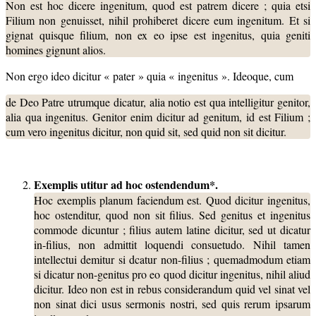
Non est hoc dicere ingenitum, quod est patrem dicere ; quia etsi
Filium non genuisset, nihil prohiberet dicere eum ingenitum. Et si
gignat quisque filium, non ex eo ipse est ingenitus, quia geniti
homines gignunt alios.
Non ergo ideo dicitur « pater » quia « ingenitus ». Ideoque, cum
de Deo Patre utrumque dicatur, alia notio est qua intelligitur genitor,
alia qua ingenitus. Genitor enim dicitur ad genitum, id est Filium ;
cum vero ingenitus dicitur, non quid sit, sed quid non sit dicitur.
Exemplis utitur ad hoc ostendendum*.
Hoc exemplis planum faciendum est. Quod dicitur ingenitus,
hoc ostenditur, quod non sit filius. Sed genitus et ingenitus
commode dicuntur ; filius autem latine dicitur, sed ut dicatur
in-filius, non admittit loquendi consuetudo. Nihil tamen
intellectui demitur si dcatur non-filius ; quemadmodum etiam
si dicatur non-genitus pro eo quod dicitur ingenitus, nihil aliud
dicitur. Ideo non est in rebus considerandum quid vel sinat vel
non sinat dici usus sermonis nostri, sed quis rerum ipsarum