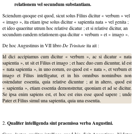
relationem
vel secundum substantiam.
Sciendum quoque est quod, sicut solus Filius dicitur « verbum » vel
« imago », ita etiam ipse solus dicitur « sapientia nata » vel genita ;
et ideo quaeritur utrum hoc relative dicatur ; et si relative dicitur, an
secundum eandem relationem qua dicitur « verbum » et « imago ».
De hoc Augustinus in VII libro
De Trinitate
ita ait :
Id dici accipiamus cum dicitur « verbum », ac si dicatur « nata
sapientia », ut sit et Filius et imago ; et haec duo cum dicuntur, id est
« nata sapientia », in uno eorum, eo quod est « nata », et verbum et
imago et Filius intelligatur, et in his omnibus nominibus non
ostendatur essentia, quia relative dicuntur ; at in altero, quod est
« sapientia », etiam essentia demonstretur, quoniam et ad se dicitur.
Se ipsa enim sapiens est, et hoc est eius esse quod sapere ; unde
Pater et Filius simul una sapientia, quia una essentia.
Qualiter intelligenda sint praemissa verba Augustini.
2.