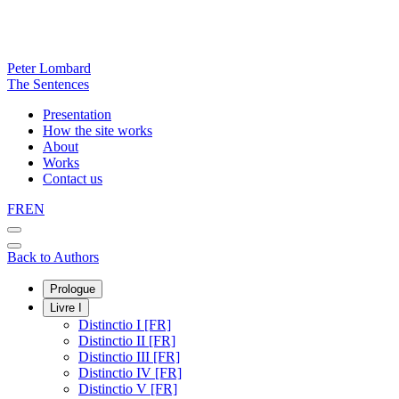
Peter Lombard
The Sentences
Presentation
How the site works
About
Works
Contact us
FR
EN
Back to Authors
Prologue
Livre I
Distinctio I [FR]
Distinctio II [FR]
Distinctio III [FR]
Distinctio IV [FR]
Distinctio V [FR]