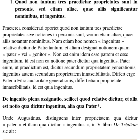
Quod non tantum tres praedictae proprietates sunt in
personis, sed
etiam aliae, quae aliis significantur
nominibus, ut ingenitus.
Praeterea considerari oportet quod non tantum tres praedictae
proprietates sive notiones in personis sunt, verum etiam aliae, quae
aliis notantur nominibus. Nam etiam hoc nomen « ingenitus »
relative dicitur de Patre tantum, et aliam designat notionem quam
« pater » vel « genitor ». Non est enim idem esse patrem et esse
ingenitum, id est non ea notione pater dicitur qua ingenitus. Pater
enim, ut praedictum est, dicitur secundum proprietatem generationis,
ingenitus autem secundum proprietatem innascibilitatis. Differt ergo
Pater a Filio auctoritate generationis, differt etiam proprietate
innascibilitatis, id est quia ingenitus.
De ingenito plena assignatio, scilicet quod relative dicitur, et alia
est notio qua dicitur ingenitus, alia qua Pater*.
Unde Augustinus, distinguens inter proprietatem qua dicitur
« pater » et illam qua dicitur « ingenitus », in V libro
De Trinitate
sic ait :