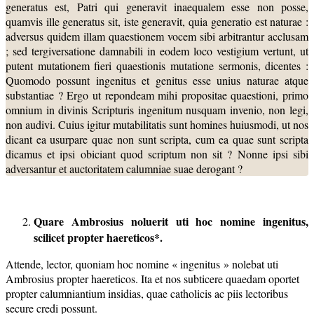
generatus est, Patri qui generavit inaequalem esse non posse,
quamvis ille generatus sit, iste generavit, quia generatio est naturae :
adversus quidem illam quaestionem vocem sibi arbitrantur acclusam
; sed tergiversatione damnabili in eodem loco vestigium vertunt, ut
putent mutationem fieri quaestionis mutatione sermonis, dicentes :
Quomodo possunt ingenitus et genitus esse unius naturae atque
substantiae ? Ergo ut repondeam mihi propositae quaestioni, primo
omnium in divinis Scripturis ingenitum nusquam invenio, non legi,
non audivi. Cuius igitur mutabilitatis sunt homines huiusmodi, ut nos
dicant ea usurpare quae non sunt scripta, cum ea quae sunt scripta
dicamus et ipsi obiciant quod scriptum non sit ? Nonne ipsi sibi
adversantur et auctoritatem calumniae suae derogant ?
Quare Ambrosius noluerit uti hoc nomine ingenitus,
scilicet propter
haereticos*.
Attende, lector, quoniam hoc nomine « ingenitus » nolebat uti
Ambrosius propter haereticos. Ita et nos subticere quaedam oportet
propter calumniantium insidias, quae catholicis ac piis lectoribus
secure credi possunt.