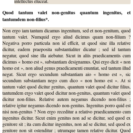
intellectus eluceat.
Quod tantum valet non-genitus quantum ingenitus, et
tantumdem non-­
filius*.
Non ergo iam tantum dicamus ingenitum, sed et non-genitum, quod
tantum valet. Numquid ergo aliud dicimus quam non-filium ?
Negativa porro particula non id efficit, ut quod sine illa relative
dicitur, eadem praeposita substantialiter dicatur ; sed id tantum
negatur, quod sine illa aiebatur. Sicut in aliis praedicamentis cum
dicimus « homo est », substantiam designamus. Qui ergo dicit « non
homo est », non aliud genus praedicamenti enuntiat, sed tantum illud
negat. Sicut ergo secundum substantiam aio « homo est », sic
secundum substantiam nego cum dico « non homo est ». At si
tantum valet quod dicitur genitus, quantum valet quod dicitur filius,
tantumdem ergo valet quod dicitur non-genitus, quantum valet quod
dicitur non-filius. Relative autem negamus dicendo non-filius ;
relative igitur negamus dicendo non-genitus. Ingenitus porro quid est
nisi non-genitus ? Non ergo receditur a relativo praedicamento cum
ingenitus dicitur. Sicut enim genitus non ad se dicitur, sed quod ex
genitore sit ; ita cum dicitur ingenitus, non ad se dicitur, sed quod ex
genitore non sit ostenditur ; utrumque tamen relative dicitur. Quod