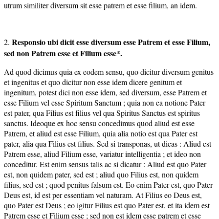
utrum similiter diversum sit esse patrem et esse filium, an idem.
Responsio ubi dicit esse diversum esse Patrem et esse Filium,
2.
sed non Patrem esse et Filium esse*.
Ad quod dicimus quia ex eodem sensu, quo dicitur diversum genitus
et ingenitus et quo dicitur non esse idem dicere genitum et
ingenitum, potest dici non esse idem, sed diversum, esse Patrem et
esse Filium vel esse Spiritum Sanctum ; quia non ea notione Pater
est pater, qua Filius est filius vel qua Spiritus Sanctus est spiritus
sanctus. Ideoque ex hoc sensu concedimus quod aliud est esse
Patrem, et aliud est esse Filium, quia alia notio est qua Pater est
pater, alia qua Filius est filius. Sed si transponas, ut dicas : Aliud est
Patrem esse, aliud Filium esse, variatur intelligentia ; et ideo non
conceditur. Est enim sensus talis ac si dicatur : Aliud est quo Pater
est, non quidem pater, sed est ; aliud quo Filius est, non quidem
filius, sed est ; quod penitus falsum est. Eo enim Pater est, quo Pater
Deus est, id est per essentiam vel naturam. At Filius eo Deus est,
quo Pater est Deus ; eo igitur Filius est quo Pater est, et ita idem est
Patrem esse et Filium esse ; sed non est idem esse patrem et esse