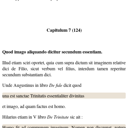
Capitulum 7 (124)
Quod imago aliquando dicitur secundum essentiam.
Illud etiam sciri oportet, quia cum supra dictum sit imaginem relative
dici de Filio, sicut verbum vel filius, interdum tamen reperitur
secundum substantiam dici.
Unde Augustinus in libro
De fide
dicit quod
una est sanctae Trinitatis essentialiter divinitas
et imago, ad quam factus est homo.
Hilarius etiam in V libro
De Trinitate
sic ait :
Homo fit ad communem imaginem. Nomen non discrepat, natura