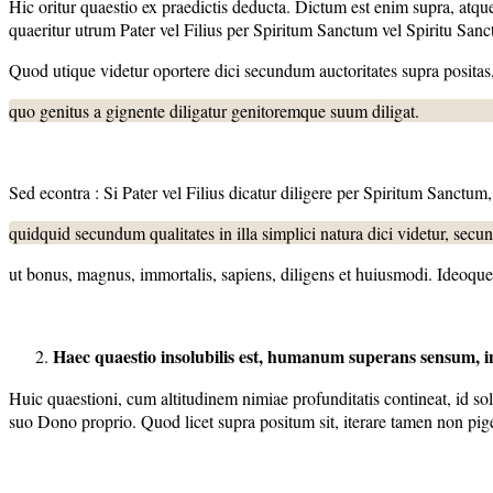
Hic oritur quaestio ex praedictis deducta. Dictum est enim supra, atqu
quaeritur utrum Pater vel Filius per Spiritum Sanctum vel Spiritu Sanct
Quod utique videtur oportere dici secundum auctoritates supra positas
quo genitus a gignente diligatur genitoremque suum diligat.
Sed econtra : Si Pater vel Filius dicatur diligere per Spiritum Sanctum
quidquid secundum qualitates in illa simplici natura dici videtur, sec
ut bonus, magnus, immortalis, sapiens, diligens et huiusmodi. Ideoque, 
Haec quaestio insolubilis est, humanum superans sensum, in
Huic quaestioni, cum altitudinem nimiae profunditatis contineat, id so
suo Dono proprio. Quod licet supra positum sit, iterare tamen non piget