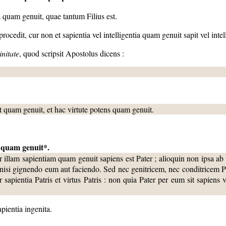
ia quam genuit, quae tantum Filius est.
ocedit, cur non et sapientia vel intelligentia quam genuit sapit vel intell
nitate
, quod scripsit Apostolus dicens :
 sit quam genuit, et hac virtute potens quam genuit.
a quam
genuit*.
er illam sapientiam quam genuit sapiens est Pater ; alioquin non ipsa ab i
otest nisi gignendo eum aut faciendo. Sed nec genitricem, nec conditricem
 sapientia Patris et virtus Patris : non quia Pater per eum sit sapiens ve
apientia ingenita.