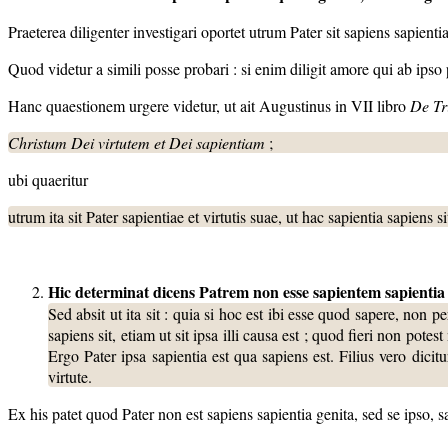
Praeterea diligenter investigari oportet utrum Pater sit sapiens sapient
Quod videtur a simili posse probari : si enim diligit amore qui ab ipso pr
Hanc quaestionem urgere videtur, ut ait Augustinus in VII libro
De Tri
Christum Dei virtutem et Dei sapientiam
;
ubi quaeritur
utrum ita sit Pater sapientiae et virtutis suae, ut hac sapientia sapiens
Hic determinat dicens Patrem non esse sapientem sapienti
Sed absit ut ita sit : quia si hoc est ibi esse quod sapere, non p
sapiens sit, etiam ut sit ipsa illi causa est ; quod fieri non p
Ergo Pater ipsa sapientia est qua sapiens est. Filius vero dicitur
virtute.
Ex his patet quod Pater non est sapiens sapientia genita, sed se ipso, s