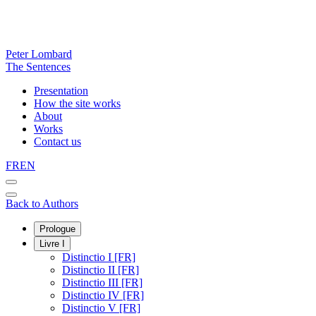
Peter Lombard
The Sentences
Presentation
How the site works
About
Works
Contact us
FR
EN
Back to Authors
Prologue
Livre I
Distinctio I [FR]
Distinctio II [FR]
Distinctio III [FR]
Distinctio IV [FR]
Distinctio V [FR]