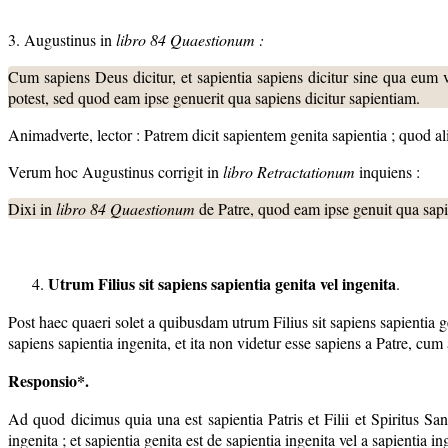
3. Augustinus in
libro 84
Quaestionum :
Cum sapiens Deus dicitur, et sapientia sapiens dicitur sine qua eum ve
potest, sed quod eam ipse genuerit qua sapiens dicitur sapientiam.
Animadverte, lector : Patrem dicit sapientem genita sapientia ; quod ali
Verum hoc Augustinus corrigit in
libro Retractationum
inquiens :
Dixi in
libro 84
Quaestionum
de Patre, quod eam ipse genuit qua sapi
Utrum Filius sit sapiens sapientia genita vel ingenita
.
Post haec quaeri solet a quibusdam utrum Filius sit sapiens sapientia ge
sapiens sapientia ingenita, et ita non videtur esse sapiens a Patre, cum
Responsio*.
Ad quod dicimus quia una est sapientia Patris et Filii et Spiritus Sanct
ingenita ; et sapientia genita est de sapientia ingenita vel a sapientia i