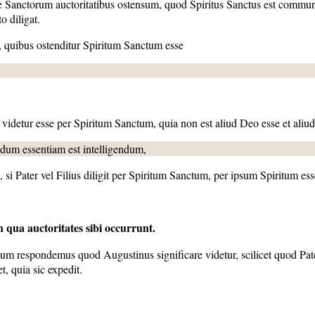
e Sanctorum auctoritatibus ostensum, quod Spiritus Sanctus est communia 
o diligat.
, quibus ostenditur Spiritum Sanctum esse
, videtur esse per Spiritum Sanctum, quia non est aliud Deo esse et aliud
undum essentiam est intelligendum,
si Pater vel Filius diligit per Spiritum Sanctum, per ipsum Spiritum ess
 qua auctoritates sibi occurrunt.
lum respondemus quod Augustinus significare videtur, scilicet quod Pater
, quia sic expedit.