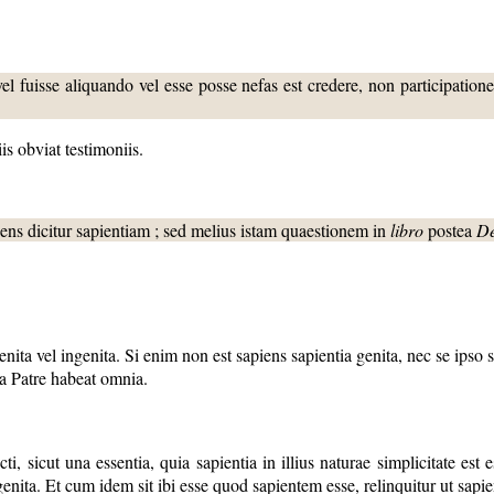
l fuisse aliquando vel esse posse nefas est credere, non participatione
is obviat testimoniis.
ens dicitur sapientiam ; sed melius istam quaestionem in
libro
postea
De
nita vel ingenita. Si enim non est sapiens sapientia genita, nec se ipso sa
 a Patre habeat omnia.
i, sicut una essentia, quia sapientia in illius naturae simplicitate est 
ngenita. Et cum idem sit ibi esse quod sapientem esse, relinquitur ut sapie