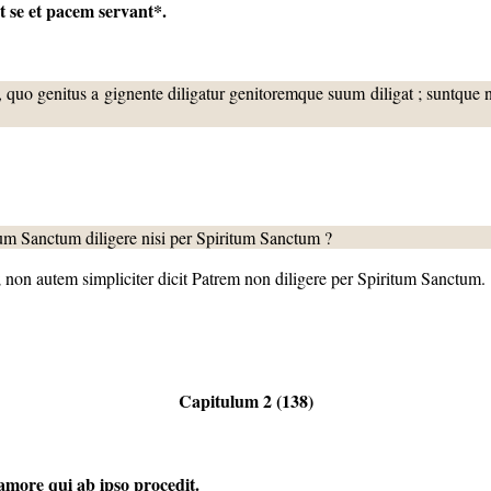
t
se et pacem servant*.
quo genitus a gignente diligatur genitoremque suum diligat ; suntque no
itum Sanctum diligere nisi per Spiritum Sanctum ?
 non autem simpliciter dicit Patrem non diligere per Spiritum Sanctum.
Capitulum 2 (138)
 amore qui ab ipso procedit.