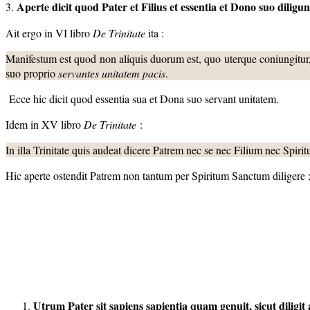
Aperte dicit quod Pater et Filius et essentia et Dono suo diligun
3.
Ait ergo in VI libro
De Trinitate
ita :
Manifestum est quod non aliquis duorum est, quo uterque coniungitur, 
suo proprio
servantes unitatem pacis
.
Ecce hic dicit quod essentia sua et Dona suo servant unitatem.
Idem in XV libro
De Trinitate
:
In illa Trinitate quis audeat dicere Patrem nec se nec Filium nec Spir
Hic aperte ostendit Patrem non tantum per Spiritum Sanctum diligere ;
Utrum Pater sit sapiens sapientia quam genuit, sicut diligit