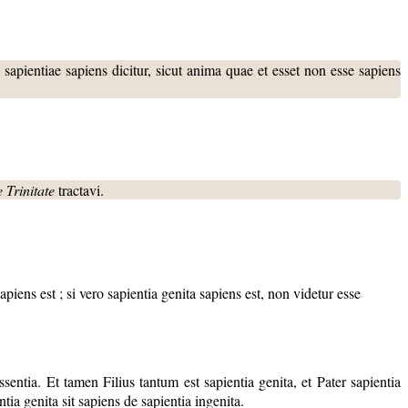
 sapientiae sapiens dicitur, sicut anima quae et esset non esse sapiens
 Trinitate
tractavi.
piens est ; si vero sapientia genita sapiens est, non videtur esse
essentia. Et tamen Filius tantum est sapientia genita, et Pater sapientia
ntia genita sit sapiens de sapientia ingenita.