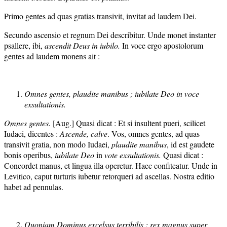
Primo gentes ad quas gratias transivit, invitat ad laudem Dei.
Secundo ascensio et regnum Dei describitur. Unde monet instanter
psallere, ibi,
ascendit Deus in iubilo.
In voce ergo apostolorum
gentes ad laudem monens ait :
Omnes gentes, plaudite manibus ; iubilate Deo in voce
exsultationis.
Omnes gentes.
[Aug.] Quasi dicat : Et si insultent pueri, scilicet
Iudaei, dicentes :
Ascende, calve
. Vos, omnes gentes, ad quas
transivit gratia, non modo Iudaei,
plaudite manibus
, id est gaudete
bonis operibus,
iubilate Deo
in
vote exsultationi
s.
Quasi dicat :
Concordet manus, et lingua illa operetur. Haec confiteatur. Unde in
Levitico, caput turturis iubetur retorqueri ad ascellas. Nostra editio
habet ad pennulas.
Quoniam Dominus excelsus terribilis ; rex magnus super