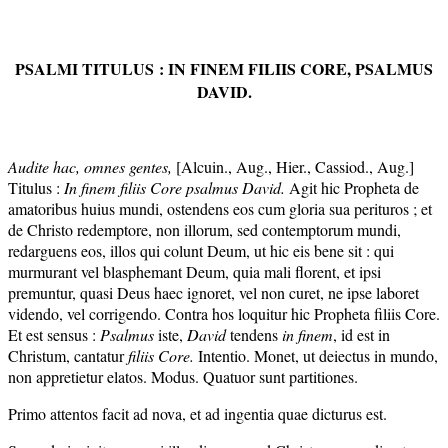
PSALMI TITULUS : IN FINEM FILIIS CORE, PSALMUS
DAVID.
Audite hac, omnes gentes,
[Alcuin., Aug., Hier., Cassiod., Aug.]
Titulus :
In finem filiis Core psalmus Da
vid.
Agit hic Propheta de
amatoribus huius mundi, ostendens eos cum gloria sua perituros ; et
de Christo redemptore, non illorum, sed contemptorum mundi,
redarguens eos, illos qui colunt Deum, ut hic eis bene sit : qui
murmurant vel blasphemant Deum, quia mali florent, et ipsi
premuntur, quasi Deus haec ignoret, vel non curet, ne ipse laboret
videndo, vel corrigendo. Contra hos loquitur hic Propheta filiis Core.
Et est sensus :
Psalmus
iste,
Da
vid
tendens
in finem
, id est in
Christum, cantatur
filiis Core.
Intentio. Monet, ut deiectus in mundo,
non appretietur elatos. Modus. Quatuor sunt partitiones.
Primo attentos facit ad nova, et ad ingentia quae dicturus est.