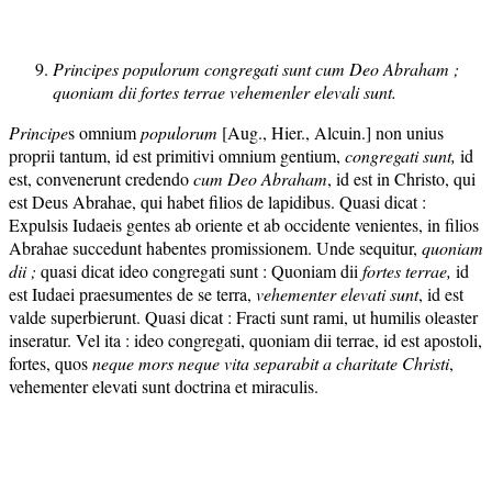
Principes populorum congregati sunt cum Deo Abraham ;
quoniam dii fortes terrae vehemenler elevali sunt.
Principe
s omnium
populorum
[Aug., Hier., Alcuin.] non unius
proprii tantum, id est primitivi omnium gentium,
congregati sunt,
id
est, convenerunt credendo
cum Deo Abraham
, id est in Christo, qui
est Deus Abrahae, qui habet filios de lapidibus. Quasi dicat :
Expulsis Iudaeis gentes ab oriente et ab occidente venientes, in filios
Abrahae succedunt habentes promissionem. Unde sequitur,
quoniam
dii ;
quasi dicat ideo congregati sunt : Quoniam dii
forte
s terra
e,
id
est Iudaei praesumentes de se terra,
vehementer elevati sunt
, id est
valde superbierunt. Quasi dicat : Fracti sunt rami, ut humilis oleaster
inseratur. Vel ita : ideo congregati, quoniam dii terrae, id est apostoli,
fortes, quos
neque mors neque vita separabit a charitate Christi
,
vehementer elevati sunt doctrina et miraculis.