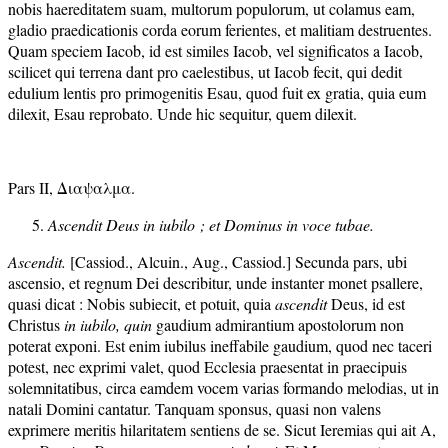
nobis haereditatem suam, multorum populorum, ut colamus eam,
gladio praedicationis corda eorum ferientes, et malitiam destruentes.
Quam speciem Iacob, id est similes Iacob, vel significatos a Iacob,
scilicet qui terrena dant pro caelestibus, ut Iacob fecit, qui dedit
edulium lentis pro primogenitis Esau, quod fuit ex gratia, quia eum
dilexit, Esau reprobato. Unde hic sequitur, quem dilexit.
Pars II, Διαψαλμα.
Ascendit Deus in iubilo ; et Dominus in voce tubae.
Ascendit.
[Cassiod., Alcuin., Aug., Cassiod.] Secunda pars, ubi
ascensio, et regnum Dei describitur, unde instanter monet psallere,
quasi dicat : Nobis subiecit, et potuit, quia
ascendit
Deus, id est
Christus
i
n iubilo, quin
gaudium admirantium apostolorum non
poterat exponi. Est enim iubilus ineffabile gaudium, quod nec taceri
potest, nec exprimi valet, quod Ecclesia praesentat in praecipuis
solemnitatibus, circa eamdem vocem varias formando melodias, ut in
natali Domini cantatur. Tanquam sponsus, quasi non valens
exprimere meritis hilaritatem sentiens de se. Sicut Ieremias qui ait A,