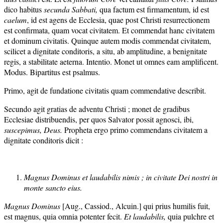
dico habitus
secunda Sabbati,
qua factum est firmamentum, id est
ca
elum
, id est agens de Ecclesia, quae post Christi resurrectionem
est confirmata, quam vocat civitatem. Et commendat hanc civitatem
et dominum civitatis. Quinque autem modis commendat civitatem,
scilicet a dignitate conditoris, a situ, ab amplitudine, a benignitate
regis, a stabilitate aeterna. Intentio. Monet ut omnes eam amplificent.
Modus. Bipartitus est psalmus.
Primo, agit de fundatione civitatis quam commendative describit.
Secundo agit gratias de adventu Christi ; monet de gradibus
Ecclesiae distribuendis, per quos Salvator possit agnosci, ibi,
suscepimus, Deus.
Propheta ergo primo commendans civitatem a
dignitate conditoris dicit :
Magnus Dominus et laudabilis nimis ; in civitate Dei nostri in
monte sancto
eius.
Magnus Dominus
[Aug., Cassiod., Alcuin.] qui prius humilis fuit,
est magnus, quia omnia potenter fecit.
Et laudabilis,
quia pulchre et