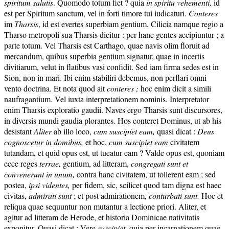
spiritum salutis
. Quomodo totum fiet ? quia
in spiritu vehementi,
id
est per Spiritum sanctum, vel in forti timore tui iudicaturi.
Conteres
im
Tharsis
, id est evertes superbiam gentium. Cilicia namque regio a
Tharso metropoli sua Tharsis dicitur : per hanc gentes accipiuntur ; a
parte totum. Vel Tharsis est Carthago, quae navis olim floruit ad
mercandum, quibus superbia gentium signatur, quae in incertis
divitiarum, velut in flatibus vasi confidit. Sed iam firma sedes est in
Sion, non in mari. Ibi enim stabiliri debemus, non perflari omni
vento doctrina. Et nota quod ait
contere
s ;
hoc enim dicit a simili
naufragantium. Vel iuxta interpretationem nominis. Interpretator
enim Tharsis exploratio gaudii. Naves ergo Tharsis sunt discursores,
in diversis mundi gaudia plorantes. Hos conteret Dominus, ut ab his
desistant
Aliter
ab illo loco,
cum
suscipiet eam,
quasi dicat :
Deus
cognoscetur in domibus,
et hoc,
cum suscipiet
eam
civitatem
tutandam, et quid opus est, ut tueatur eam ? Valde opus est, quoniam
ecce reges
terrae,
gentium, ad litteram,
congregati sunt et
convenerunt in unum,
contra hanc civitatem, ut tollerent eam ; sed
postea,
ipsi videntes,
per fidem, sic, scilicet quod tam digna est haec
civitas,
admirati
sunt
; et post admirationem,
conturbati sunt.
Hoc et
reliqua quae sequuntur non mutantur a lectione priori. Aliter, et
agitur ad litteram de Herode, et historia Dominicae nativitatis
exponitur. Quasi dicat : Vere
suscipiet,
quia per incarnationem quae