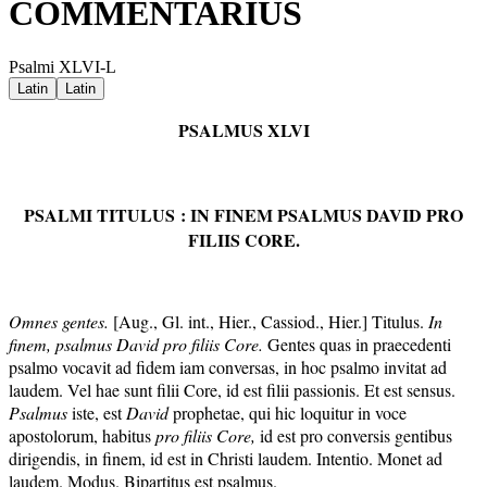
COMMENTARIUS
Psalmi XLVI-L
Latin
Latin
PSALMUS XLVI
PSALMI TITULUS
: IN
FINEM PSALM
US
DAVID PRO
FILIIS CORE.
Omnes gentes.
[Aug., Gl. int., Hier., Cassiod., Hier.] Titulus.
In
finem, psalmus David pro filiis Core.
Gentes quas in praecedenti
psalmo vocavit ad fidem iam conversas, in hoc psalmo invitat ad
laudem. Vel hae sunt filii Core, id est filii passionis. Et est sensus.
Psalmus
iste, est
David
prophetae, qui hic loquitur in voce
apostolorum, habitus
pro filiis Core,
id est pro conversis gentibus
dirigendis, in finem, id est in Christi laudem. Intentio. Monet ad
laudem. Modus. Bipartitus est psalmus.