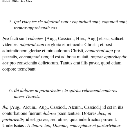
Ipsi videntes sic admirati sunt : conturbati sunt, commoti sunt,
tremor apprehendit eos.
Ipsi
facti sunt
videntes,
[Aug., Cassiod., Hier., Aug.] et sic, scilicet
videntes,
admirati sunt
de gloria et miraculis Christi ; et post
admirationem gloriae et miraculorum Christi,
conturbati
sunt
pro
peccatis,
et
commoti
sunt,
id est ad bona mutati,
tremor ap
prehendit
eos
pro conscientia delictorum. Tantus erat illis pavor, quod etiam
corpore tremebant.
Ibi dolores ut parturientis ; in spiritu vehementi conteres
naves Tharsis.
Ibi,
[Aug., Alcuin., Aug., Cassiod., Alcuin., Cassiod.] id est in illa
conturbatione fuerunt
dolor
es
poenitentiae. Dolores
dico, ut
parturientis,
id est graves, sed utiles, quia inde fructus provenit.
Unde Isaias :
A timore tuo, Domine, concepimus et part
ur
ivimu
s