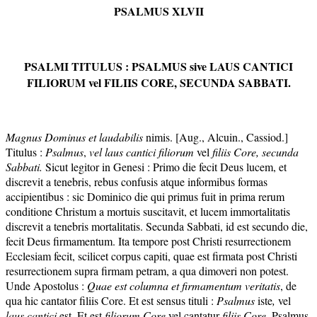
PSALMUS XLVII
PSALMI TITULUS : PSALM
US sive LAUS CA
NTICI
FILIORUM
vel FILIIS CORE, SECU
NDA SABBATI.
Mag
nus Dominus et laudabilis
nimis. [Aug., Alcuin., Cassiod.]
Titulus :
Psalmus
,
vel laus cantici fi
liorum
vel
filiis Core, secunda
Sabbati.
Sicut legitor in Genesi : Primo die fecit Deus lucem, et
discrevit a tenebris, rebus confusis atque informibus formas
accipientibus : sic Dominico die qui primus fuit in prima rerum
conditione Christum a mortuis suscitavit, et lucem immortalitatis
discrevit a tenebris mortalitatis. Secunda Sabbati, id est secundo die,
fecit Deus firmamentum. Ita tempore post Christi resurrectionem
Ecclesiam fecit, scilicet corpus capiti, quae est firmata post Christi
resurrectionem supra firmam petram, a qua dimoveri non potest.
Unde Apostolus :
Qu
ae est columna et firmamentum veritatis
, de
qua hic cantator filiis Core. Et est sensus tituli :
Psalm
us
iste
,
vel
laus cantici
est. Et est
filiorum Core
vel cantatur
filiis Core.
Psalmus