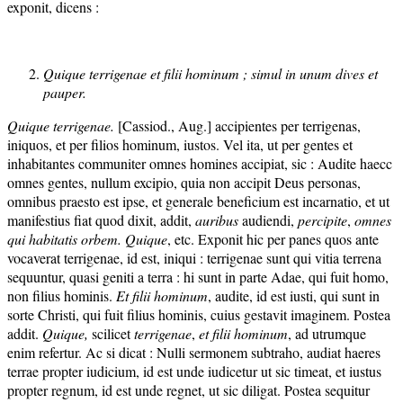
exponit, dicens :
Quique terrigenae et filii hominum ; simul in unum dives
et
pauper
.
Quique terrigena
e.
[Cassiod., Aug.] accipientes per terrigenas,
iniquos, et per filios hominum, iustos. Vel ita, ut per gentes et
inhabitantes communiter omnes homines accipiat, sic : Audite haecc
omnes gentes, nullum excipio, quia non accipit Deus personas,
omnibus praesto est ipse, et generale beneficium est incarnatio, et ut
manifestius fiat quod dixit, addit,
auribus
audiendi,
percipite
,
omnes
qui habitatis orbem. Quique
, etc. Exponit hic per panes quos ante
vocaverat terrigenae, id est, iniqui : terrigenae sunt qui vitia terrena
sequuntur, quasi geniti a terra : hi sunt in parte Adae, qui fuit homo,
non filius hominis.
Et filii hominum
, audite, id est iusti, qui sunt in
sorte Christi, qui fuit filius hominis, cuius gestavit imaginem. Postea
addit.
Quique,
scilicet
terrigena
e
,
et filii ho
minum
, ad utrumque
enim refertur. Ac si dicat : Nulli sermonem subtraho, audiat haeres
terrae propter iudicium, id est unde iudicetur ut sic timeat, et iustus
propter regnum, id est unde regnet, ut sic diligat. Postea sequitur