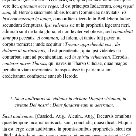
vere fiet,
quoniam ecce reges,
id est principes Iudaeorum,
congregati
sunt,
ab Herode suscitante ab eis locum Dominicae nativitatis.
Et
ipsi convenerunt
in unum,
concorditer dicendo in Bethlehem Iudae,
secundum Scripturas.
Ipsi videntes
sic ut in prophetia legerant fieri,
admirati sunt de tanta gloria, et non leviter vel otiose ; sed
conturbati
sunt
pro peccatis, et
commoti,
ad fidem, et tantus fuit pavor, ut
corpus tremeret ; unde sequitur :
Tremor apprehendit eos ; ibi
dolores ut parturientis
, id est poenitentia, quia ipsi videntes ita
conturbati sunt ad poenitentiam, sed
in spiritu vehementi,
Herodis,
conteres naves Tharsis,
qui naves in Tharso Ciliciae, quae magos
per aliam viam revertentes, transposuisse in patriam suam
credebantur, confractae sunt ab Herode.
Sicut audivimus sic vidimus i
n civitate Domini virtutum, in
civitate Dei nostri : D
eus fundavit eam in aeternum
.
Sicut audivimus.
[Cassiod., Aug., Alcuin., Aug.] Decursis omnibus
quae tempore incarnationis acta sunt, concludit, quasi dicat : Et quia
ita est, ergo sicut audivimus, in promissionibus propheticis, sicut est
illud :
Adorabunt eum omnes gentes, et omnes
reges servient ei
; et