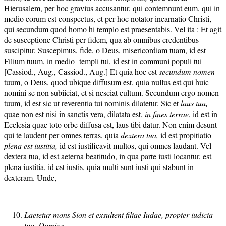
Hierusalem, per hoc gravius accusantur, qui contemnunt eum, qui in
medio eorum est conspectus, et per hoc notator incarnatio Christi,
qui secundum quod homo hi templo est praesentabis. Vel ita : Et agit
de susceptione Christi per fidem, qua ab omnibus credentibus
suscipitur. Suscepimus, fide, o Deus, misericordiam tuam, id est
Filium tuum, in medio templi tui, id est in communi populi tui
[Cassiod., Aug., Cassiod., Aug.] Et quia hoc est
secundum nomen
tuum, o Deus, quod ubique diffusum est, quia nullus est qui huic
nomini se non subiiciat, et si nesciat cultum. Secundum ergo nomen
tuum, id est sic ut reverentia tui nominis dilatetur. Sic et
laus tua,
quae non est nisi in sanctis vera, dilatata est,
in fines terr
ae
, id est in
Ecclesia quae toto orbe diffusa est, laus tibi datur. Non enim desunt
qui te laudent per omnes terras, quia
dextera tua,
id est propitiatio
plena est iustitia,
id est iustificavit multos, qui omnes laudant. Vel
dextera tua, id est aeterna beatitudo, in qua parte iusti locantur, est
plena iustitia, id est iustis, quia multi sunt iusti qui stabunt in
dexteram. Unde,
Laetetur mons Sion et exsultent filiae Iudae, propter iudicia
tua, Domine
.