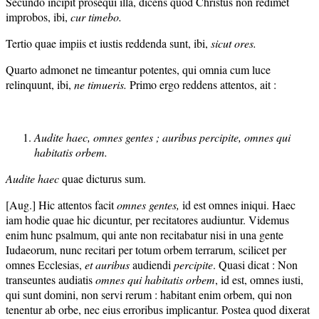
Secundo incipit prosequi illa, dicens quod Christus non redimet
improbos, ibi,
cur timebo.
Tertio quae impiis et iustis reddenda sunt, ibi,
sicut ores.
Quarto admonet ne timeantur potentes, qui omnia cum luce
relinquunt, ibi,
ne timueris
.
Primo ergo reddens attentos, ait :
Audite haec, omnes gentes ; auribus percipite, om
nes qui
habitatis orbem.
Audite ha
ec
quae dicturus sum.
[Aug.] Hic attentos facit
omnes gentes,
id est omnes iniqui. Haec
iam hodie quae hic dicuntur, per recitatores audiuntur. Videmus
enim hunc psalmum, qui ante non recitabatur nisi in una gente
Iudaeorum, nunc recitari per totum orbem terrarum, scilicet per
omnes Ecclesias,
et auribus
audiendi
percipite
. Quasi dicat : Non
transeuntes audiatis
omnes qui habitatis orbem
, id est, omnes iusti,
qui sunt domini, non servi rerum : habitant enim orbem, qui non
tenentur ab orbe, nec eius erroribus implicantur. Postea quod dixerat