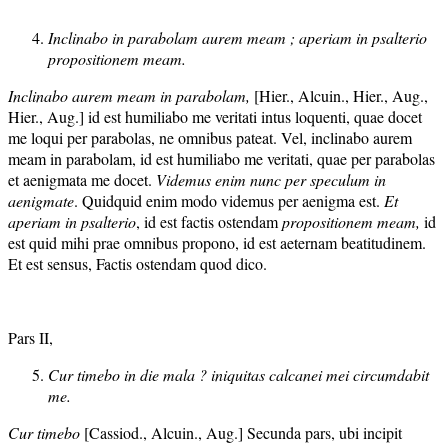
Inclinabo in parabolam aurem meam ;
aperiam in psalterio
propositionem meam.
Inclinabo aurem meam in parabolam,
[Hier., Alcuin., Hier., Aug.,
Hier., Aug.] id est humiliabo me veritati intus loquenti, quae docet
me loqui per parabolas, ne omnibus pateat. Vel, inclinabo aurem
meam in parabolam, id est humiliabo me veritati, quae per parabolas
et aenigmata me docet.
Videmus enim nunc per speculum in
aenigmate
. Quidquid enim modo videmus per aenigma est.
Et
aperiam in psalterio
, id est factis ostendam
propositionem meam,
id
est quid mihi prae omnibus propono, id est aeternam beatitudinem.
Et est sensus, Factis ostendam quod dico.
Pars II,
Cur timebo in die mala ? iniquitas calcanei mei circumdabit
me.
Cur timebo
[Cassiod., Alcuin., Aug.] Secunda pars, ubi incipit