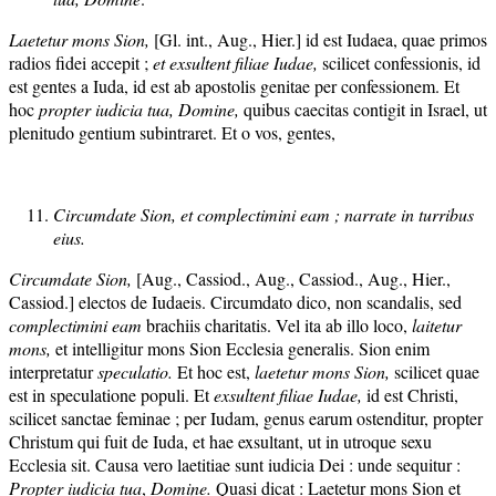
Laetetur mons Sion,
[Gl. int., Aug., Hier.] id est Iudaea, quae primos
radios fidei accepit ;
et exsultent filiae Iudae,
scilicet confessionis, id
est gentes a Iuda, id est ab apostolis genitae per confessionem. Et
hoc
propter iudicia tua, Domine,
quibus caecitas contigit in Israel, ut
plenitudo gentium subintraret. Et o vos, gentes,
Circumdate Sion, et complectimini eam ; narrate in turribus
eius.
Circumdate Sion,
[Aug., Cassiod., Aug., Cassiod., Aug., Hier.,
Cassiod.] electos de Iudaeis. Circumdato dico, non scandalis, sed
complectimini eam
brachiis charitatis. Vel ita ab illo loco,
laitetur
mons,
et intelligitur mons Sion Ecclesia generalis. Sion enim
interpretatur
speculatio.
Et hoc est,
la
etetur mons Sion,
scilicet quae
est in speculatione populi. Et
exsultent filia
e Iuda
e,
id est Christi,
scilicet sanctae feminae ; per Iudam, genus earum ostenditur, propter
Christum qui fuit de Iuda, et hae exsultant, ut in utroque sexu
Ecclesia sit. Causa vero laetitiae sunt iudicia Dei : unde sequitur :
Propter iudicia tua
,
Domine.
Quasi dicat : Laetetur mons Sion et