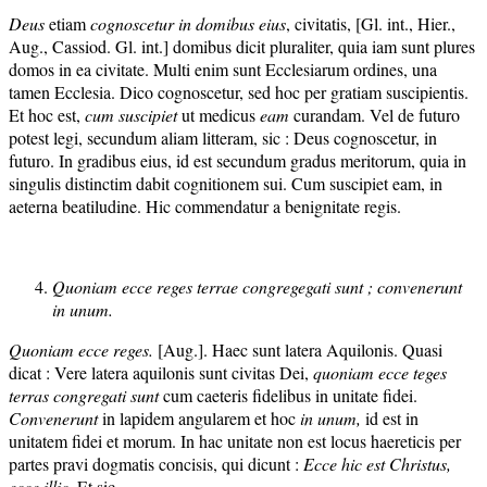
Deus
etiam
cognoscetur in domibus eius
, civitatis, [Gl. int., Hier.,
Aug., Cassiod. Gl. int.] domibus dicit pluraliter, quia iam sunt plures
domos in ea civitate. Multi enim sunt Ecclesiarum ordines, una
tamen Ecclesia. Dico cognoscetur, sed hoc per gratiam suscipientis.
Et hoc est,
cum suscipiet
ut medicus
eam
curandam. Vel de futuro
potest legi, secundum aliam litteram, sic : Deus cognoscetur, in
futuro. In gradibus eius, id est secundum gradus meritorum, quia in
singulis distinctim dabit cognitionem sui. Cum suscipiet eam, in
aeterna beatiludine. Hic commendatur a benignitate regis.
Quoniam ecce reges terrae congregegati sunt ; convenerunt
in unum.
Quoniam ecce reges.
[Aug.]. Haec sunt latera Aquilonis. Quasi
dicat : Vere latera aquilonis sunt civitas Dei,
quoniam ecce teges
terras congregati sunt
cum caeteris fidelibus in unitate fidei.
Convenerunt
in lapidem angularem et hoc
in unum,
id est in
unitatem fidei et morum. In hac unitate non est locus haereticis per
partes pravi dogmatis concisis, qui dicunt :
Ecce hic es
t Christus,
ecce illic
. Et sic,