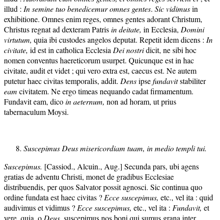
illud :
I
n semine tuo benedicemur omnes gentes
.
Sic vidimus
in
exhibitione. Omnes enim reges, omnes gentes adorant Christum,
Christus regnat ad dexteram Patris
in deitate,
in Ecclesia,
Domini
virtutum,
quia ibi custodes angelos deputat. Repetit idem dicens :
In
civitate,
id est in catholica Ecclesia
Dei nostri
dicit, ne sibi hoc
nomen conventus haereticorum usurpet. Quicunque est in hac
civitate, audit et videt ; qui vero extra est, caecus est. Ne autem
putetur haec civitas temporalis, addit.
Dens
ipse
fundavit
stabiliter
eam
civitatem. Ne ergo timeas nequando cadat firmamentum.
Fundavit eam, dico
in
aeter
nu
m,
non ad horam, ut prius
tabernaculum Moysi.
Suscepimus
Deus misericordiam tuam, in medio templi tui.
Suscepimus.
[Cassiod., Alcuin., Aug.] Secunda pars, ubi agens
gratias de adventu Christi, monet de gradibus Ecclesiae
distribuendis, per quos Salvator possit agnosci. Sic continua quo
ordine fundata est haec civitas ?
Ecce suscepimus,
etc., vel ita : quid
audivimus et vidimus ?
Ecce suscepimus,
etc., vel ita :
Fundavit,
et
vere, quia, o
Deu
s,
suscepimus nos boni qui sumus grana inter