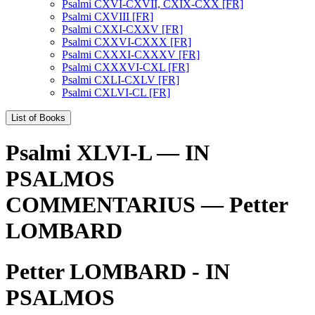
Psalmi CXVI-CXVII, CXIX-CXX [FR]
Psalmi CXVIII [FR]
Psalmi CXXI-CXXV [FR]
Psalmi CXXVI-CXXX [FR]
Psalmi CXXXI-CXXXV [FR]
Psalmi CXXXVI-CXL [FR]
Psalmi CXLI-CXLV [FR]
Psalmi CXLVI-CL [FR]
List of Books
Psalmi XLVI-L — IN
PSALMOS
COMMENTARIUS — Petter
LOMBARD
Petter LOMBARD - IN
PSALMOS