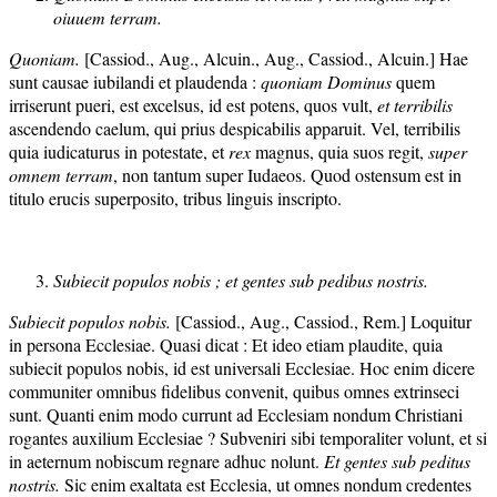
oiuuem terram.
Quoniam.
[Cassiod., Aug., Alcuin., Aug., Cassiod., Alcuin.] Hae
sunt causae iubilandi et plaudenda :
quoniam Dominus
quem
irriserunt pueri, est excelsus, id est potens, quos vult,
et terribilis
ascendendo caelum, qui prius despicabilis apparuit. Vel, terribilis
quia iudicaturus in potestate, et
rex
magnus, quia suos regit,
super
omnem terram
, non tantum super Iudaeos. Quod ostensum est in
titulo erucis superposito, tribus linguis inscripto.
Subiecit populos nobis ; et gentes sub pedibus nostris.
Subiecit populos nobis.
[Cassiod., Aug., Cassiod., Rem.] Loquitur
in persona Ecclesiae. Quasi dicat : Et ideo etiam plaudite, quia
subiecit populos nobis, id est universali Ecclesiae. Hoc enim dicere
communiter omnibus fidelibus convenit, quibus omnes extrinseci
sunt. Quanti enim modo currunt ad Ecclesiam nondum Christiani
rogantes auxilium Ecclesiae ? Subveniri sibi temporaliter volunt, et si
in aeternum nobiscum regnare adhuc nolunt.
Et gentes sub peditus
nostris.
Sic enim exaltata est Ecclesia, ut omnes nondum credentes