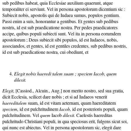
sub pedibus habeat, quia Ecclesiae auxilium quaerunt, atque
temporaliter ei serviunt. Vel in persona apostolorum dicentium sic :
Subiecit nobis, apostolis qui de Iudaea sumus, populos gentium.
Passi enim a suis, honorantur a gentibus. Et gentes sub pedibus
nostris, id est sub praedicatione nostra. Per pedes praedicatores
accipe, quibus populi subiecti sunt. Vel ita in persona eorumdem
apostolorum ; Deus subiecit sibi populos, id est Iudaeos, nobis,
associandos, et gentes, id est gentiles credentes, sub pedibus nostris,
id est sub praedicatione nostra, cui obediunt, et
Elegit nobis haeredi talem suam ; speciem Iacob, quem
dilexit.
Elegit
, [Cassiod., Alcuin., Aug.] non merito nostro, sed sua gratia,
dicit Ecclesia, scilicet dare nobis ; et si ad Iudaeos venerit
haereditalem
suam, id est vitam aeternam, quam haereditatem
speciem,
id est pulchritudinem
Iacob,
id est posterioris populi, quam
pulchritudinem. Vel
quem
Iacob
dilexit.
Caelestis haereditas
pulchritudo Christiani populi, in qua speciosus erit, fulgens sicut soi,
qui nunc est abiectus. Vel in persona apostolorum sic, elegit dare