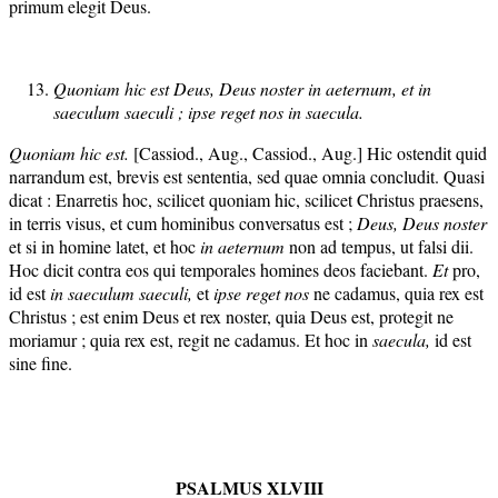
primum elegit Deus.
Quoniam hic est Deus, Deus noster in aeternum, et in
saeculum saeculi ; ipse reget nos
in saecula.
Quoniam hic est.
[Cassiod., Aug., Cassiod., Aug.] Hic ostendit quid
narrandum est, brevis est sententia, sed quae omnia concludit. Quasi
dicat : Enarretis hoc, scilicet quoniam hic, scilicet Christus praesens,
in terris visus, et cum hominibus conversatus est ;
Deus, Deus noster
et si in homine latet, et hoc
in
aeternum
non ad tempus, ut falsi dii.
Hoc dicit contra eos qui temporales homines deos faciebant.
Et
pro,
id est
in sa
eculum s
aeculi,
et
ipse reget nos
ne cadamus, quia rex est
Christus ; est enim Deus et rex noster, quia Deus est, protegit ne
moriamur ; quia rex est, regit ne cadamus. Et hoc in
sa
ecu
la,
id est
sine fine.
PSALMUS
XLVIII