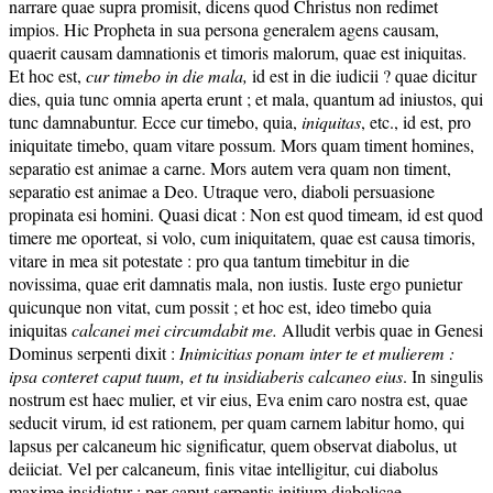
narrare quae supra promisit, dicens quod Christus non redimet
impios. Hic Propheta in sua persona generalem agens causam,
quaerit causam damnationis et timoris malorum, quae est iniquitas.
Et hoc est,
cur timebo in die ma
la,
id est in die iudicii ? quae dicitur
dies, quia tunc omnia aperta erunt ; et mala, quantum ad iniustos, qui
tunc damnabuntur. Ecce cur timebo, quia,
iniquitas
, etc., id est, pro
iniquitate timebo, quam vitare possum. Mors quam timent homines,
separatio est animae a carne. Mors autem vera quam non timent,
separatio est animae a Deo. Utraque vero, diaboli persuasione
propinata esi homini. Quasi dicat : Non est quod timeam, id est quod
timere me oporteat, si volo, cum iniquitatem, quae est causa timoris,
vitare in mea sit potestate : pro qua tantum timebitur in die
novissima, quae erit damnatis mala, non iustis. Iuste ergo punietur
quicunque non vitat, cum possit ; et hoc est, ideo timebo quia
iniquitas
calcanei mei circumdabit me.
Alludit verbis quae in Genesi
Dominus serpenti dixit :
Inimicitia
s ponam inter te et mulierem :
ip
sa conteret caput tuum, et tu in
sidiaberi
s calcaneo eius
. In singulis
nostrum est haec mulier, et vir eius, Eva enim caro nostra est, quae
seducit virum, id est rationem, per quam carnem labitur homo, qui
lapsus per calcaneum hic significatur, quem observat diabolus, ut
deiiciat. Vel per calcaneum, finis vitae intelligitur, cui diabolus
maxime insidiatur ; per caput serpentis initium diabolicae