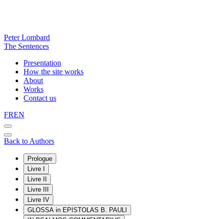
Peter Lombard
The Sentences
Presentation
How the site works
About
Works
Contact us
FR
EN
Back to Authors
Prologue
Livre I
Livre II
Livre III
Livre IV
GLOSSA in EPISTOLAS B. PAULI