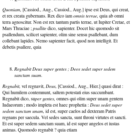
Quoniam,
[Cassiod., Aug., Cassiod., Aug.] ipse est Deus, qui creat,
et rex creata gubernans. Rex dico iam
omnis terra
e,
quia ab omni
terra agnoscitur. Non est rex tantum partis terrae, ut Iupiter Cretae, et
Mars Thraciae ;
psallite
dico, sapienter. Docet hic quomodo sit
psallendum, scilicet sapienter, olim sine sensu psallebant, dum
collebant lapides. Nemo sapienter facit, quod non intelligit. Et
debetis psallere, quia
Regnabit Deus super gentes ; Deos
sedet super sedem
sanctam suam
.
Regnabit,
vel regnavit,
Deus,
[Cassiod., Aug., Hier.] quasi dirat :
Qui humilem contemnunt, saltem potestati eius succumbant.
Regnabit dico, su
per gentes,
omnes qui olim super unam gentem
Iudaeorum ; modo impleta est haec prophetia :
Deus sedet super
sedem sanctam unam,
id est, super caelos ad dexteram Patris
regnans per saecula. Vel sedes sancta, sunt throni virtutes et sancti.
Et est super sedem sanctam suam, id est super angelos et iustas
animas. Quomodo regnabit ? quia etiam