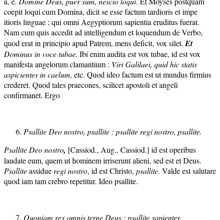
a, e.
Domine Deus, puer sum, nescio loqui
. Et Moyses postquam
coepit loqui cum Domina, dicit se esse factum tardioris et impe
itioris linguae ; qui omni Aegyptiorum sapientia eruditus fuerat.
Nam cum quis accedit ad intelligendum et loquendum de Verbo,
quod erat in principio apud Patrem, mens deficit, vox silet.
Et
D
ominus in voce tubae.
Ibi enim audita est vox tubae, id est vox
manifesta angelorum clamantium :
Viri Galilaei, quid hic statis
aspicientes in caelum,
etc. Quod ideo factum est ut mundus firmius
crederet. Quod tales praecones, scilicet apostoli et angeli
confirmanet. Ergo
Psallite Deo nostro, psallite : psallite regi nostro, psa
llite.
Psallite Deo nostro
,
[Cassiod., Aug., Cassiod.] id est operibus
laudate eum, quem ut hominem irriserunt alieni, sed est et Deus.
Psallite
assidue
r
egi
nostro
, id est Christo,
psallite
. Valde est salutare
quod iam tam crebro repetitur. Ideo psallite.
Quoniam rex omnis terne Deus ; psallite sapienter,