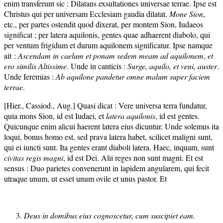
enim transferunt sic : Dilatans exsultationes universae terrae. Ipse est
Christus qui per universam Ecclesiam gaudia dilatat.
Mone Sion
,
etc., per partes ostendit quod dixerat, per montem Sion, Iudaeos
significat ; per latera aquilonis, gentes quae adhaerent diabolo, qui
per ventum frigidum et durum aquilonem significatur. Ipse namque
ait :
Ascendam in caelum et ponam sedem meam ad aquilonem
,
et
ero similis Altissime
. Unde in canticis :
Surge, aquilo, et
veni,
auster
.
Unde Ieremias :
Ab aquilone pandetur omne malum super faciem
terr
ae
.
[Hier., Cassiod., Aug.] Quasi dicat : Vere universa terra fundatur,
quia mons Sion, id est Iudaei, et
latera
aquilonis
, id est gentes.
Quicunque enim alicui haerent latera eius dicuntur. Unde solemus ita
loqui, bonus homo est, sed prava latera habet, scilicet maligni sunt,
qui ei iuncti sunt. Ita gentes erant diaboli latera. Haec, inquam, sunt
civitas regis magni
, id est Dei. Alii reges non sunt magni. Et est
sensus : Duo parietes convenerunt in lapidem angularem, qui fecit
utraque unum, ut esset unum ovile et unus pastor. Et
Deus in domibus eius cognoscetur, cum suscipiet eam.