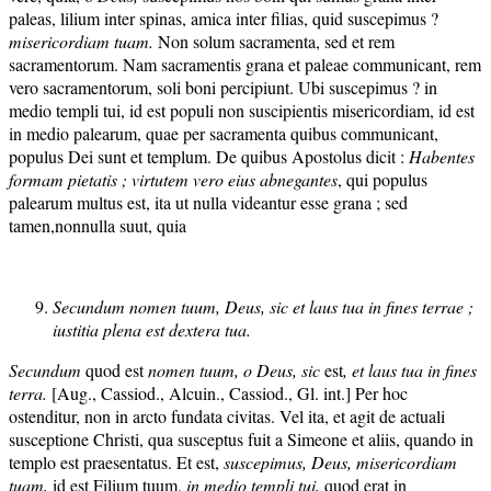
paleas, lilium inter spinas, amica inter filias, quid suscepimus ?
mise
ricordiam tuam.
Non solum sacramenta, sed et rem
sacramentorum. Nam sacramentis grana et paleae communicant, rem
vero sacramentorum, soli boni percipiunt. Ubi suscepimus ? in
medio templi tui, id est populi non suscipientis misericordiam, id est
in medio palearum, quae per sacramenta quibus communicant,
populus Dei sunt et templum. De quibus Apostolus dicit :
Habentes
formam pietatis ; virtutem vero eius abnegantes
, qui populus
palearum multus est, ita ut nulla videantur esse grana ; sed
tamen,nonnulla suut, quia
Secundum nomen tuum, Deus, sic et laus tua in fines terrae ;
iustitia plena est dextera tua.
Sec
undum
quod est
nomen tuum, o Deus, sic
est
,
et
laus tua
in fines
terra.
[Aug., Cassiod., Alcuin., Cassiod., Gl. int.] Per hoc
ostenditur, non in arcto fundata civitas. Vel ita, et agit de actuali
susceptione Christi, qua susceptus fuit a Simeone et aliis, quando in
templo est praesentatus. Et est,
suscepimus, Deus, misericordiam
tuam,
id est Filium tuum,
in medio templi tui,
quod erat in