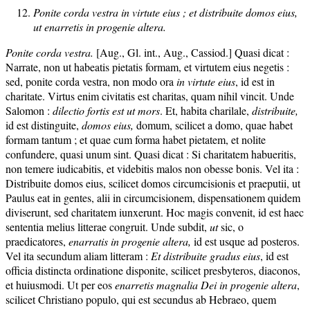
Ponite corda vestra in virtute eius ;
et distribuite domos eius,
ut enarretis in progenie altera.
Ponite corda vestra.
[Aug., Gl. int., Aug., Cassiod.] Quasi dicat :
Narrate, non ut habeatis pietatis formam, et virtutem eius negetis :
sed, ponite corda vestra, non modo ora
in virtute eius
, id est in
charitate. Virtus enim civitatis est charitas, quam nihil vincit. Unde
Salomon :
dilectio fortis e
st ut mors
. Et, habita charilale,
distribuite,
id est distinguite,
domos eius,
domum, scilicet a domo, quae habet
formam tantum ; et quae cum forma habet pietatem, et nolite
confundere, quasi unum sint. Quasi dicat : Si charitatem habueritis,
non temere iudicabitis, et videbitis malos non obesse bonis. Vel ita :
Distribuite domos eius, scilicet domos circumcisionis et praeputii, ut
Paulus eat in gentes, alii in circumcisionem, dispensationem quidem
diviserunt, sed charitatem iunxerunt. Hoc magis convenit, id est haec
sententia melius litterae congruit. Unde subdit,
ut
sic, o
praedicatores,
enarratis in progenie altera,
id est usque ad posteros.
Vel ita secundum aliam litteram :
E
t distribuite gradus eius
, id est
officia distincta ordinatione disponite, scilicet presbyteros, diaconos,
et huiusmodi. Ut per eos
enarretis magnalia Dei in progenie altera
,
scilicet Christiano populo, qui est secundus ab Hebraeo, quem