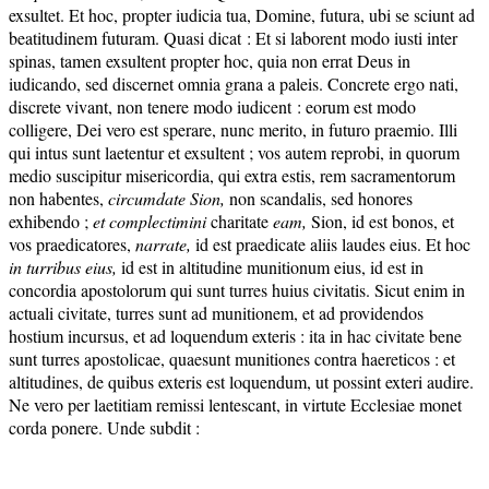
exsultet. Et hoc, propter iudicia tua, Domine, futura, ubi se sciunt ad
beatitudinem futuram. Quasi dicat : Et si laborent modo iusti inter
spinas, tamen exsultent propter hoc, quia non errat Deus in
iudicando, sed discernet omnia grana a paleis. Concrete ergo nati,
discrete vivant, non tenere modo iudicent : eorum est modo
colligere, Dei vero est sperare, nunc merito, in futuro praemio. Illi
qui intus sunt laetentur et exsultent ; vos autem reprobi, in quorum
medio suscipitur misericordia, qui extra estis, rem sacramentorum
non habentes,
circumdate
Sion
,
non scandalis, sed honores
exhibendo ;
et complecti
mini
charitate
eam,
Sion, id est bonos, et
vos praedicatores,
narrate,
id est praedicate aliis laudes eius. Et hoc
in turribus eius,
id est in altitudine munitionum eius, id est in
concordia apostolorum qui sunt turres huius civitatis. Sicut enim in
actuali civitate, turres sunt ad munitionem, et ad providendos
hostium incursus, et ad loquendum exteris : ita in hac civitate bene
sunt turres apostolicae, quaesunt munitiones contra haereticos : et
altitudines, de quibus exteris est loquendum, ut possint exteri audire.
Ne vero per laetitiam remissi lentescant, in virtute Ecclesiae monet
corda ponere. Unde subdit :