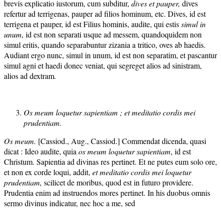
brevis explicatio iustorum, cum subditur,
dives et pauper,
dives
refertur ad terrigenas, pauper ad filios hominum, etc. Dives, id est
terrigena et pauper, id est Filius hominis, audite, qui estis
simul in
unum,
id est non separati usque ad messem, quandoquidem non
simul eritis, quando separabuntur zizania a tritico, oves ab haedis.
Audiant ergo nunc, simul in unum, id est non separatim, et pascantur
simul agni et haedi donec veniat, qui segreget alios ad sinistram,
alios ad dextram
.
Os meum loquetur sapientiam ;
et
meditatio cordis mei
prudentiam.
Os meum.
[Cassiod., Aug., Cassiod.] Commendat dicenda, quasi
dicat : Ideo audite, quia
os meum loquetur sapientiam
, id est
Christum. Sapientia ad divinas res pertinet. Et ne putes eum solo ore,
et non ex corde loqui, addit,
et meditatio cordis mei loquetur
prudentiam,
scilicet de moribus, quod est in futuro providere.
Prudentia enim ad instruendos mores pertinet. In his duobus omnis
sermo divinus indicatur, nec hoc a me, sed