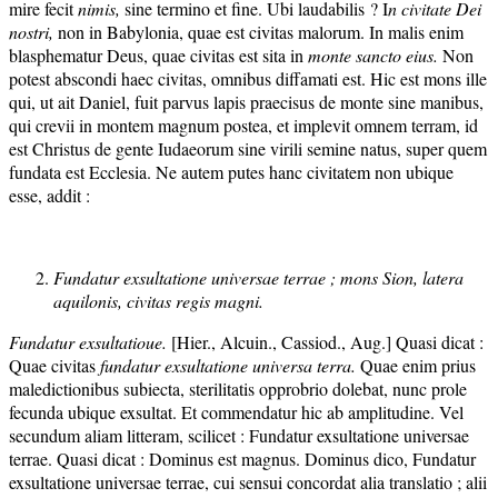
mire fecit
nimis,
sine termino et fine. Ubi laudabilis ? I
n civitate Dei
nostri,
non in Babylonia, quae est civitas malorum. In malis enim
blasphematur Deus, quae civitas est sita in
monte sancto eius.
Non
potest abscondi haec civitas, omnibus diffamati est. Hic est mons ille
qui, ut ait Daniel, fuit parvus lapis praecisus de monte sine manibus,
qui crevii in montem magnum postea, et implevit omnem terram, id
est Christus de gente Iudaeorum sine virili semine natus, super quem
fundata est Ecclesia. Ne autem putes hanc civitatem non ubique
esse, addit :
Fundatur exsultatione universae
terrae ; mons Sion, latera
aquilonis, civitas regis magni.
Fundatur exsultatioue.
[Hier., Alcuin., Cassiod., Aug.] Quasi dicat :
Quae civitas
fundatur exsultatione universa terra.
Quae enim prius
maledictionibus subiecta, sterilitatis opprobrio dolebat, nunc prole
fecunda ubique exsultat. Et commendatur hic ab amplitudine. Vel
secundum aliam litteram, scilicet : Fundatur exsultatione universae
terrae. Quasi dicat : Dominus est magnus. Dominus dico, Fundatur
exsultatione universae terrae, cui sensui concordat alia translatio ; alii