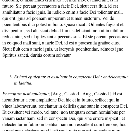
futuro. Sic pereant peccatores a facie Dei, sicut cera fluit, id est
annihilatur a facie ignis. In iudicio enim a facie Dei tollentur mali,
qui erit ignis ad poenam impiorum et lumen iustorum. Vel de
poenitentibus dici potest in bono. Quasi dicat : Odientes fugiant et
dissipentur ; sed alii sicut deficit fumus deficiant, non ut in nihilum
reducantur, sed ut quiescant a peccatis suis. Et sic pereant peccatores
in eo quod mali sunt, a facie Dei, id est a praesentia gratiae eius.
Sicut fluit cera a facie ignis, ut lacrymis poenitentiae, admoto igne
Spiritus sancti, duritia eorum solvatur.
Et iusti epulentur et exsultent in conspectu Dei : et delectentur
in laetitia.
Et econtra iusti epulentur,
[Aug., Cassiod., Aug., Cassiod.] id est
iucundentur a contemplatione Dei hic et in futuro, scilicet qui in
vinea laboraverunt, reficiantur in deliciis quae sunt in conspectu Dei.
Et exsultent vel modo, vel tunc, non tanquam coram hominibus per
vanam iactantiam, sed in conspectu Dei, qui sine errore inspicit ; et
delectentur in futuro in laetitia : iam non exsultent cum tremore, hoc
posset eos delectare quod laeti sunt, quia non est finienda eorum