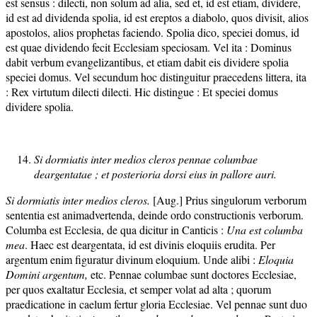
est sensus : dilecti, non solum ad alia, sed et, id est etiam, dividere,
id est ad dividenda spolia, id est ereptos a diabolo, quos divisit, alios
apostolos, alios prophetas faciendo. Spolia dico, speciei domus, id
est quae dividendo fecit Ecclesiam speciosam. Vel ita : Dominus
dabit verbum evangelizantibus, et etiam dabit eis dividere spolia
speciei domus. Vel secundum hoc distinguitur praecedens littera, ita
: Rex virtutum dilecti dilecti. Hic distingue : Et speciei domus
dividere spolia.
Si dormiatis inter medios cleros pennae columbae
deargentatae ; et posterioria dorsi eius in pallore auri.
Si dormiatis inter medios cleros.
[Aug.] Prius singulorum verborum
sententia est animadvertenda, deinde ordo constructionis verborum.
Columba est Ecclesia, de qua dicitur in Canticis :
Una est columba
mea
. Haec est deargentata, id est divinis eloquiis erudita. Per
argentum enim figuratur divinum eloquium. Unde alibi :
Eloquia
Domini argentum,
etc. Pennae columbae sunt doctores Ecclesiae,
per quos exaltatur Ecclesia, et semper volat ad alta ; quorum
praedicatione in caelum fertur gloria Ecclesiae. Vel pennae sunt duo