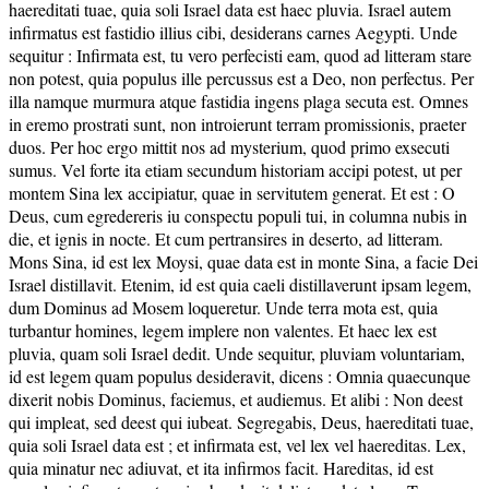
haereditati tuae, quia soli Israel data est haec pluvia. Israel autem
infirmatus est fastidio illius cibi, desiderans carnes Aegypti. Unde
sequitur : Infirmata est, tu vero perfecisti eam, quod ad litteram stare
non potest, quia populus ille percussus est a Deo, non perfectus. Per
illa namque murmura atque fastidia ingens plaga secuta est. Omnes
in eremo prostrati sunt, non introierunt terram promissionis, praeter
duos. Per hoc ergo mittit nos ad mysterium, quod primo exsecuti
sumus. Vel forte ita etiam secundum historiam accipi potest, ut per
montem Sina lex accipiatur, quae in servitutem generat. Et est : O
Deus, cum egredereris iu conspectu populi tui, in columna nubis in
die, et ignis in nocte. Et cum pertransires in deserto, ad litteram.
Mons Sina, id est lex Moysi, quae data est in monte Sina, a facie Dei
Israel distillavit. Etenim, id est quia caeli distillaverunt ipsam legem,
dum Dominus ad Mosem loqueretur. Unde terra mota est, quia
turbantur homines, legem implere non valentes. Et haec lex est
pluvia, quam soli Israel dedit. Unde sequitur, pluviam voluntariam,
id est legem quam populus desideravit, dicens : Omnia quaecunque
dixerit nobis Dominus, faciemus, et audiemus. Et alibi : Non deest
qui impleat, sed deest qui iubeat. Segregabis, Deus, haereditati tuae,
quia soli Israel data est ; et infirmata est, vel lex vel haereditas. Lex,
quia minatur nec adiuvat, et ita infirmos facit. Hareditas, id est