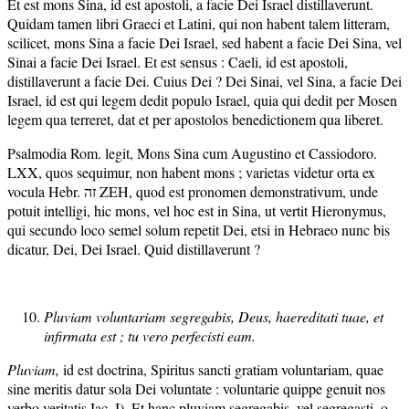
Et est mons Sina, id est apostoli, a facie Dei Israel distillaverunt.
Quidam tamen libri Graeci et Latini, qui non habent talem litteram,
scilicet, mons Sina a facie Dei Israel, sed habent a facie Dei Sina, vel
Sinai a facie Dei Israel. Et est sensus : Caeli, id est apostoli,
distillaverunt a facie Dei. Cuius Dei ? Dei Sinai, vel Sina, a facie Dei
Israel, id est qui legem dedit populo Israel, quia qui dedit per Mosen
legem qua terreret, dat et per apostolos benedictionem qua liberet.
Psalmodia Rom. legit, Mons Sina cum Augustino et Cassiodoro.
LXX, quos sequimur, non habent mons ; varietas videtur orta ex
vocula Hebr. זה ZEH, quod est pronomen demonstrativum, unde
potuit intelligi, hic mons, vel hoc est in Sina, ut vertit Hieronymus,
qui secundo loco semel solum repetit Dei, etsi in Hebraeo nunc bis
dicatur, Dei, Dei Israel. Quid distillaverunt ?
Pluviam voluntariam segregabis, Deus, haereditati tuae, et
infirmata est ; tu vero perfecisti eam.
Pluviam,
id est doctrina, Spiritus sancti gratiam voluntariam, quae
sine meritis datur sola Dei voluntate : voluntarie quippe genuit nos
verbo veritatis Iac. I). Et hanc pluviam segregabis, vel segregasti, o