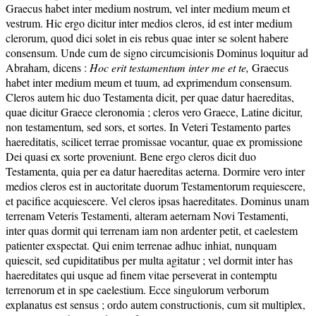
Graecus habet inter medium nostrum, vel inter medium meum et
vestrum. Hic ergo dicitur inter medios cleros, id est inter medium
clerorum, quod dici solet in eis rebus quae inter se solent habere
consensum. Unde cum de signo circumcisionis Dominus loquitur ad
Abraham, dicens :
Hoc erit testamentum inter me et te,
Graecus
habet inter medium meum et tuum, ad exprimendum consensum.
Cleros autem hic duo Testamenta dicit, per quae datur haereditas,
quae dicitur Graece cleronomia ; cleros vero Graece, Latine dicitur,
non testamentum, sed sors, et sortes. In Veteri Testamento partes
haereditatis, scilicet terrae promissae vocantur, quae ex promissione
Dei quasi ex sorte proveniunt. Bene ergo cleros dicit duo
Testamenta, quia per ea datur haereditas aeterna. Dormire vero inter
medios cleros est in auctoritate duorum Testamentorum requiescere,
et pacifice acquiescere. Vel cleros ipsas haereditates. Dominus unam
terrenam Veteris Testamenti, alteram aeternam Novi Testamenti,
inter quas dormit qui terrenam iam non ardenter petit, et caelestem
patienter exspectat. Qui enim terrenae adhuc inhiat, nunquam
quiescit, sed cupiditatibus per multa agitatur ; vel dormit inter has
haereditates qui usque ad finem vitae perseverat in contemptu
terrenorum et in spe caelestium. Ecce singulorum verborum
explanatus est sensus ; ordo autem constructionis, cum sit multiplex,