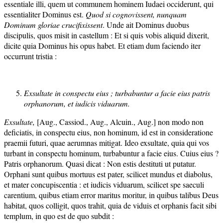
essentiale illi, quem ut communem hominem Iudaei occiderunt, qui
essentialiter Dominus est.
Quod si cognovissent, nunquam
Dominum gloriae crucifixissent
. Unde ait Dominus duobus
discipulis, quos misit in castellum : Et si quis vobis aliquid dixerit,
dicite quia Dominus his opus habet. Et etiam dum faciendo iter
occurrunt tristia :
Exsultate in conspectu eius ; turbabuntur a facie eius patris
orphanorum, et iudicis viduarum.
Exsultate,
[Aug., Cassiod., Aug., Alcuin., Aug.] non modo non
deficiatis, in conspectu eius, non hominum, id est in consideratione
praemii futuri, quae aerumnas mitigat. Ideo exsultate, quia qui vos
turbant in conspectu hominum, turbabuntur a facie eius. Cuius eius ?
Patris orphanorum. Quasi dicat : Non estis destituti ut putatur.
Orphani sunt quibus mortuus est pater, scilicet mundus et diabolus,
et mater concupiscentia : et iudicis viduarum, scilicet spe saeculi
carentium, quibus etiam error maritus moritur, in quibus talibus Deus
habitat, quos colligit, quos trahit, quia de viduis et orphanis facit sibi
templum, in quo est de quo subdit :