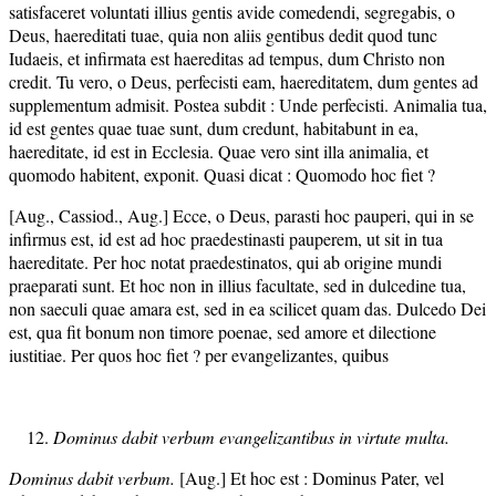
satisfaceret voluntati illius gentis avide comedendi, segregabis, o
Deus, haereditati tuae, quia non aliis gentibus dedit quod tunc
Iudaeis, et infirmata est haereditas ad tempus, dum Christo non
credit. Tu vero, o Deus, perfecisti eam, haereditatem, dum gentes ad
supplementum admisit. Postea subdit : Unde perfecisti. Animalia tua,
id est gentes quae tuae sunt, dum credunt, habitabunt in ea,
haereditate, id est in Ecclesia. Quae vero sint illa animalia, et
quomodo habitent, exponit. Quasi dicat : Quomodo hoc fiet ?
[Aug., Cassiod., Aug.] Ecce, o Deus, parasti hoc pauperi, qui in se
infirmus est, id est ad hoc praedestinasti pauperem, ut sit in tua
haereditate. Per hoc notat praedestinatos, qui ab origine mundi
praeparati sunt. Et hoc non in illius facultate, sed in dulcedine tua,
non saeculi quae amara est, sed in ea scilicet quam das. Dulcedo Dei
est, qua fit bonum non timore poenae, sed amore et dilectione
iustitiae. Per quos hoc fiet ? per evangelizantes, quibus
Dominus dabit verbum evangelizantibus in virtute multa.
Dominus dabit verbum.
[Aug.] Et hoc est : Dominus Pater, vel