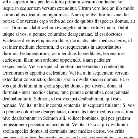
vel a superioribus pendens infra primum versum continetur, vel
usque in sequentem versum extenditur. Utrum vero hoc an illo modo
commodius dicatur, ambiguum est. Nam quolibet horum sane dici
potest. Convertens ergo verba ad eos de quibus fit species domus, ait
sic : Dominus dabit verbum evangelizantibus virtute multa. Dabit
utique si vos, o pennae columbae deargentatae, id est doctores
Ecclesiae divinis eloquiis eruditae, dormiatis inter medios cleros, id
est inter medium clerorum, id est requiescatis in auctoritatibus
duorum Testamentorum, vel inter duas haereditates, terrenam et
caelestem, illam non ardenter appetendo, istam patienter
exspectando. Vel si usque ad mortem perseveretis in contemptu
terrenorum et appetitu caelestium. Vel ita ut in sequentem versum
extendatur constructio, dilectus spolia dividit speciei domus. Et, o
vos qui dividimini in spolia speciei domus per diversa dona, si
dormiatis inter medios cleros, tunc pennae columbae deargentatae
dealbabuntur in Selmon, id est vos ipsi dealbabimini, qui estis
pennae. Vel ita, ut hic incoepta sententia, in sequenti finiatur : Si vos,
o pennae columbae deargentatae, dormiatis inter medios cleros, tunc
nive dealbabuntur in Selmon alii, scilicet homines, qui per gratiam
remissionem peccatorum accipiunt. Vel ita : O vos qui dividimini
spolia speciei domus, si dormiatis inter medios cleros, vos eritis
pennae columbae deargentatae, hoc est in alta elevabimini, vel vobis