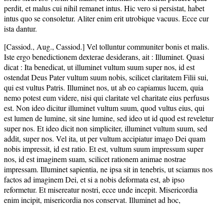
perdit, et malus cui nihil remanet intus. Hic vero si persistat, habet
intus quo se consoletur. Aliter enim erit utrobique vacuus. Ecce cur
ista dantur.
[Cassiod., Aug., Cassiod.] Vel tolluntur communiter bonis et malis.
Iste ergo benedictionem dexterae desiderans, ait : Illuminet. Quasi
dicat : Ita benedicat, ut illuminet vultum suum super nos, id est
ostendat Deus Pater vultum suum nobis, scilicet claritatem Filii sui,
qui est vultus Patris. Illuminet nos, ut ab eo capiamus lucem, quia
nemo potest eum videre, nisi qui claritate vel charitate eius perfusus
est. Non ideo dicitur illuminet vultum suum, quod vultus eius, qui
est lumen de lumine, sit sine lumine, sed ideo ut id quod est reveletur
super nos. Et ideo dicit non simpliciter, illuminet vultum suum, sed
addit, super nos. Vel ita, ut per vultum accipiatur imago Dei quam
nobis impressit, id est ratio. Et est, vultum suum impressum super
nos, id est imaginem suam, scilicet rationem animae nostrae
impressam. Illuminet sapientia, ne ipsa sit in tenebris, ut sciamus nos
factos ad imaginem Dei, et si a nobis deformata est, ab ipso
reformetur. Et misereatur nostri, ecce unde incepit. Misericordia
enim incipit, misericordia nos conservat. Illuminet ad hoc,