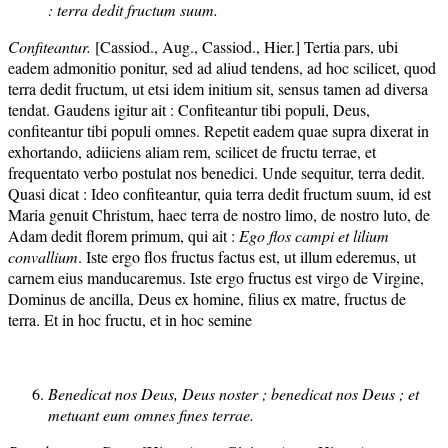
: terra dedit fructum suum.
Confiteantur.
[Cassiod., Aug., Cassiod., Hier.] Tertia pars, ubi
eadem admonitio ponitur, sed ad aliud tendens, ad hoc scilicet, quod
terra dedit fructum, ut etsi idem initium sit, sensus tamen ad diversa
tendat. Gaudens igitur ait : Confiteantur tibi populi, Deus,
confiteantur tibi populi omnes. Repetit eadem quae supra dixerat in
exhortando, adiiciens aliam rem, scilicet de fructu terrae, et
frequentato verbo postulat nos benedici. Unde sequitur, terra dedit.
Quasi dicat : Ideo confiteantur, quia terra dedit fructum suum, id est
Maria genuit Christum, haec terra de nostro limo, de nostro luto, de
Adam dedit florem primum, qui ait :
Ego flos campi et lilium
convallium
. Iste ergo flos fructus factus est, ut illum ederemus, ut
carnem eius manducaremus. Iste ergo fructus est virgo de Virgine,
Dominus de ancilla, Deus ex homine, filius ex matre, fructus de
terra. Et in hoc fructu, et in hoc semine
Benedicat nos Deus, Deus noster ; benedicat nos Deus ; et
metuant eum omnes fines terrae.