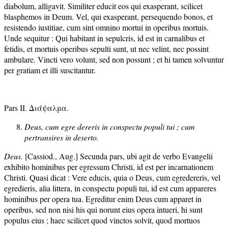
diabolum, alligavit. Similiter educit eos qui exasperant, scilicet
blasphemos in Deum. Vel, qui exasperant, persequendo bonos, et
resistendo iustitiae, cum sint omnino mortui in operibus mortuis.
Unde sequitur : Qui habitant in sepulcris, id est in carnalibus et
fetidis, et mortuis operibus sepulti sunt, ut nec velint, nec possint
ambulare. Vincti vero volunt, sed non possunt ; et hi tamen solvuntur
per gratiam et illi suscitantur.
Pars II. Διάψαλμα.
Deus, cum egre dereris in conspectu populi tui ; cum
pertransires in deserto.
Deus.
[Cassiod., Aug.] Secunda pars, ubi agit de verbo Evangelii
exhibito hominibus per egressum Christi, id est per incarnationem
Christi. Quasi dicat : Vere educis, quia o Deus, cum egredereris, vel
egredieris, alia littera, in conspectu populi tui, id est cum appareres
hominibus per opera tua. Egreditur enim Deus cum apparet in
operibus, sed non nisi his qui norunt eius opera intueri, hi sunt
populus eius ; haec scilicet quod vinctos solvit, quod mortuos