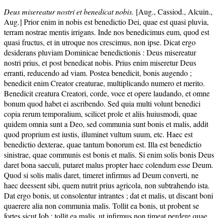
Deus misereatur nostri et benedicat nobis.
[Aug., Cassiod., Alcuin.,
Aug.] Prior enim in nobis est benedictio Dei, quae est quasi pluvia,
terram nostrae mentis irrigans. Inde nos benedicimus eum, quod est
quasi fructus, et in utroque nos crescimus, non ipse. Dicat ergo
desiderans pluviam Dominicae benedictionis : Deus misereatur
nostri prius, et post benedicat nobis. Prius enim miseretur Deus
erranti, reducendo ad viam. Postea benedicit, bonis augendo ;
benedicit enim Creator creaturae, multiplicando numero et merito.
Benedicit creatura Creatori, corde, voce et opere laudando, et omne
bonum quod habet ei ascribendo. Sed quia multi volunt benedici
copia rerum temporalium, scilicet prole et aliis huiusmodi, quae
quidem omnia sunt a Deo, sed communia sunt bonis et malis, addit
quod proprium est iustis, illuminet vultum suum, etc. Haec est
benedictio dexterae, quae tantum bonorum est. Illa est benedictio
sinistrae, quae communis est bonis et malis. Si enim solis bonis Deus
daret bona saeculi, putaret malus propter haec colendum esse Deum.
Quod si solis malis daret, timeret infirmus ad Deum converti, ne
haec deessent sibi, quem nutrit prius agricola, non subtrahendo ista.
Dat ergo bonis, ut consolentur intrantes ; dat et malis, ut discant boni
quaerere alia non communia malis. Tollit ea bonis, ut probent se
fortes sicut Iob ; tollit ea malis, ut infirmus non timeat perdere quae