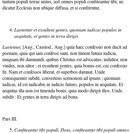
tantum populi terrae unius, sed omnes populi confiteantur tibi, ne
dicatur Ecclesia non ubique diffusa, et si confitentur,
Laetentur et exsultent gentes, quoniam iudicas populos in
aequitate, et gentes in terra dirigis.
Laetentur,
[Aug., Cassiod., Aug.] quia haec confessio non ducit ad
poenam, quia qui iam confessi sunt, non timent futura iudicia,
tanquam ibi damnandi, quibus Christus est advocatus, indultor, non
vindex, non ultor ; et exsultent gentes, quia bonus est, cui confessio
fit. Nam et confessos liberat, et superbos damnat. Unde
consequenter subdit, convertens sermonem ad ipsum ; quoniam
iudicas, id est iudicabis in iudicio futuro, populos in aequitate. Et
aequitas illa non est timenda bonis, quia modo dirigit illos. Unde
subdit : Et gentes in terra dirigis ad bona.
Pars III.
Confiteantur tibi populi, Deus, confiteantur tibi populi omnes