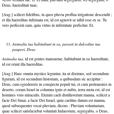
Deus, haereditati tuae,
[Aug.] scilicet fidelibus, in quos pluvia proflua irrigatione descendit ;
et illa haereditas infirmata est, id est agnovit se nihil esse ex se. Tu
vero perfecisti eam, quia virtus in infirmitate perficitur. Et,
Animalia tua habitabunt in ea, parasti in dulcedine tua
pauperi, Deus.
Animalia tua,
id est gentes mansuetae, habitabunt in ea haereditate,
id est erunt illa haereditas.
[Aug.] Haec omnia mystice leguntur, ita ut diximus, sed secundum
figuram, id est secundum historiam, a quibusdam sic accipitur :
Deus, cum egredereris in conspectu populi tui, et cum pertransires in
deserto, coram Israel in columna ignis et nubis, terra mota est, id est
homines visis miraculis. Etenim caeli distillaverunt manna, scilicet a
facie Dei Sinai, a facie Dei Israel, quia caelitus datum est manna,
quod subsequenter vocat pluviam, dicens : Pluviam voluntariam,
quae scilicet satisfaciebat voluntati Iudaeorum, segregabis, o Deus,