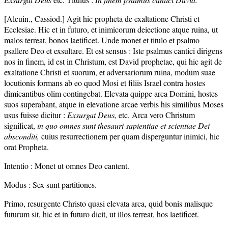
[Alcuin., Cassiod.] Agit hic propheta de exaltatione Christi et
Ecclesiae. Hic et in futuro, et inimicorum deiectione atque ruina, ut
malos terreat, bonos laetificet. Unde monet et titulo et psalmo
psallere Deo et exsultare. Et est sensus : Iste psalmus cantici dirigens
nos in finem, id est in Christum, est David prophetae, qui hic agit de
exaltatione Christi et suorum, et adversariorum ruina, modum suae
locutionis formans ab eo quod Mosi et filiis Israel contra hostes
dimicantibus olim contingebat. Elevata quippe arca Domini, hostes
suos superabant, atque in elevatione arcae verbis his similibus Moses
usus fuisse dicitur :
Exsurgat Deus,
etc. Arca vero Christum
significat,
in quo omnes sunt thesauri sapientiae et scientiae Dei
absconditi,
cuius resurrectionem per quam disperguntur inimici, hic
orat Propheta.
Intentio : Monet ut omnes Deo cantent.
Modus : Sex sunt partitiones.
Primo, resurgente Christo quasi elevata arca, quid bonis malisque
futurum sit, hic et in futuro dicit, ut illos terreat, hos laetificet.