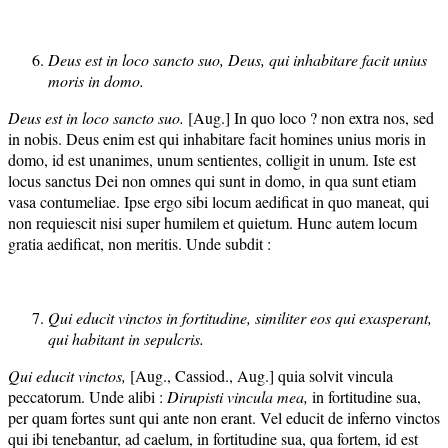
Deus est in loco sancto suo, Deus, qui inhabitare facit unius
moris in domo.
Deus est in loco sancto suo.
[Aug.] In quo loco ? non extra nos, sed
in nobis. Deus enim est qui inhabitare facit homines unius moris in
domo, id est unanimes, unum sentientes, colligit in unum. Iste est
locus sanctus Dei non omnes qui sunt in domo, in qua sunt etiam
vasa contumeliae. Ipse ergo sibi locum aedificat in quo maneat, qui
non requiescit nisi super humilem et quietum. Hunc autem locum
gratia aedificat, non meritis. Unde subdit :
Qui educit vinctos in fortitudine, similiter eos qui exasperant,
qui habitant in sepulcris.
Qui educit vinctos,
[Aug., Cassiod., Aug.] quia solvit vincula
peccatorum. Unde alibi :
Dirupisti vincula mea,
in fortitudine sua,
per quam fortes sunt qui ante non erant. Vel educit de inferno vinctos
qui ibi tenebantur, ad caelum, in fortitudine sua, qua fortem, id est