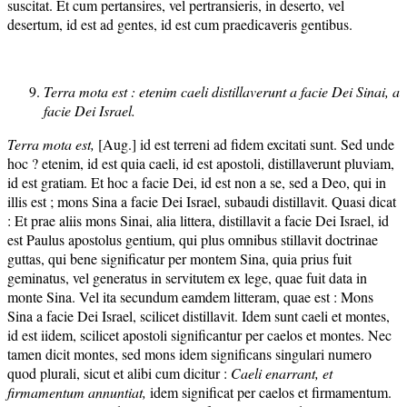
suscitat. Et cum pertansires, vel pertransieris, in deserto, vel
desertum, id est ad gentes, id est cum praedicaveris gentibus.
Terra mota est : etenim caeli distillaverunt a facie Dei Sinai, a
facie Dei Israel.
Terra mota est,
[Aug.] id est terreni ad fidem excitati sunt. Sed unde
hoc ? etenim, id est quia caeli, id est apostoli, distillaverunt pluviam,
id est gratiam. Et hoc a facie Dei, id est non a se, sed a Deo, qui in
illis est ; mons Sina a facie Dei Israel, subaudi distillavit. Quasi dicat
: Et prae aliis mons Sinai, alia littera, distillavit a facie Dei Israel, id
est Paulus apostolus gentium, qui plus omnibus stillavit doctrinae
guttas, qui bene significatur per montem Sina, quia prius fuit
geminatus, vel generatus in servitutem ex lege, quae fuit data in
monte Sina. Vel ita secundum eamdem litteram, quae est : Mons
Sina a facie Dei Israel, scilicet distillavit. Idem sunt caeli et montes,
id est iidem, scilicet apostoli significantur per caelos et montes. Nec
tamen dicit montes, sed mons idem significans singulari numero
quod plurali, sicut et alibi cum dicitur :
Caeli enarrant, et
firmamentum annuntiat,
idem significat per caelos et firmamentum.