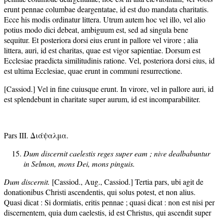
erunt pennae columbae deargentatae, id est duo mandata charitatis.
Ecce his modis ordinatur littera. Utrum autem hoc vel illo, vel alio
potius modo dici debeat, ambiguum est, sed ad singula bene
sequitur. Et posteriora dorsi eius erunt in pallore vel virore ; alia
littera, auri, id est charitas, quae est vigor sapientiae. Dorsum est
Ecclesiae praedicta similitudinis ratione. Vel, posteriora dorsi eius, id
est ultima Ecclesiae, quae erunt in communi resurrectione.
[Cassiod.] Vel in fine cuiusque erunt. In virore, vel in pallore auri, id
est splendebunt in charitate super aurum, id est incomparabiliter.
Pars III. Διάψαλμα.
Dum discernit caelestis reges super eam ; nive dealbabuntur
in Selmon, mons Dei, mons pinguis.
Dum discernit.
[Cassiod., Aug., Cassiod.] Tertia pars, ubi agit de
donationibus Christi ascendentis, qui solus potest, et non alius.
Quasi dicat : Si dormiatis, eritis pennae ; quasi dicat : non est nisi per
discernentem, quia dum caelestis, id est Christus, qui ascendit super