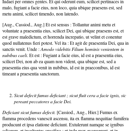
Iudaei per omnes gentes. Et qui oderunt eum, scilicet pertinaces in
malo, fugiant a facie eius, non loco, quia ubique praesens est, sed
metu animi, scilicet timendo, non latendo.
[Aug., Cassiod., Aug.] Et est sensus : Tollantur animi metu et
voluntate a praesentia eius, scilicet Dei, qui ubique praesens est, et
est grave maledictum, et horrenda increpatio, ut velint et conentur
quod nullatenus fieri potest. Vel ita : Et agit de praesentia Dei, qua in
sanctis venit. Unde :
Amodo videbitis Filium hominis venientem in
nubibus caeli
. Et est : Fugiant a facie eius, id est a praesentia eius,
scilicet Dei, non ab ea quam non vident, qua ubique est, sed a
praesentia eius qua venit in nubibus, id est in praeconibus, id est
timeant a praesentia sanctorum.
Sicut defecit fumus deficiant ; sicut fluit cera a facie ignis, sic
pereant peccatores a facie Dei.
Deficiant sicut fumus defecit.
[Cassiod., Aug., Hier.] Fumus ex
flamma procedens vanescit ascensu, ita ex flamma nequitiae fumifera
producunt et ipsa elatione deficiunt. Extulerunt namque se ignibus
odiorum, et insultantes crucifixo ; et inde mox evanuerunt, et in