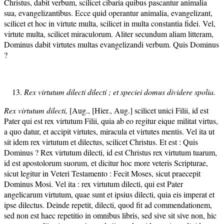
Christus, dabit verbum, scilicet cibaria quibus pascantur animalia
sua, evangelizantibus. Ecce quid operantur animalia, evangelizant,
scilicet et hoc in virtute multa, scilicet in multa constantia fidei. Vel,
virtute multa, scilicet miraculorum. Aliter secundum aliam litteram,
Dominus dabit virtutes multas evangelizandi verbum. Quis Dominus
?
Rex virtutum dilecti dilecti ; et speciei domus dividere spolia.
Rex virtutum dilecti,
[Aug., [Hier., Aug.] scilicet unici Filii, id est
Pater qui est rex virtutum Filii, quia ab eo regitur eique militat virtus,
a quo datur, et accipit virtutes, miracula et virtutes mentis. Vel ita ut
sit idem rex virtutum et dilectus, scilicet Christus. Et est : Quis
Dominus ? Rex virtutum dilecti, id est Christus rex virtutum tuarum,
id est apostolorum suorum, et dicitur hoc more veteris Scripturae,
sicut legitur in Veteri Testamento : Fecit Moses, sicut praecepit
Dominus Mosi. Vel ita : rex virtutum dilecti, qui est Pater
angelicarum virtutum, quae sunt et ipsius dilecti, quia eis imperat et
ipse dilectus. Deinde repetit, dilecti, quod fit ad commendationem,
sed non est haec repetitio in omnibus libris, sed sive sit sive non, hic