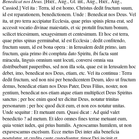
Benedicat nos Deus.
[Hier., Aug., Gl. int., Aug., Hier., Aug.,
Cassiod.] Vel ita : Terra, id est homo, Christus dedit fructum suum,
id est reparationem, benedictionem. Unde : Benedicat nos Deus. Vel
ita, ut pro terra accipiatur Ecclesia, quae prius spinis plena erat, sed
accessit vocatio divinae maiestatis, et sic protulit fructum bonum,
scilicet tricesimum, sexagesimum et centesimum. Et hoc est terra,
quae prius spinas germinabat, id est Ecclesia ; dedit confitendo,
fructum suum, id est bona opera : in Ierusalem dedit primo, iam
fructum, quia primo ibi compluta dato Spiritu, ibi facta sunt
miracula, linguis omnium sunt locuti, conversi omnia sua
distribuebant pauperibus, sed non illa sola, quae est in Ierusalem hoc
debet, imo, benedicat nos Deus, etiam, etc. Vel ita continua : Terra
dedit fructum, sed non nisi per benedicentem Deum, ideo ut fructum
demus, benedicat etiam nos Deus Pater, Deus Filius, noster, non
gentium, benedicat nos etiam atque etiam multiplicet Deus Spiritus
sanctus ; per hoc enim quod ter dicitur Deus, notatur trinitas
personarum ; per hoc quod dicit eum, et non eos notatur unitas.
Unde sequitur : Et metuant eum. Quasi dicat : Ad quid valet
benedictio ? ad metum. Et ideo omnes fines terrae metuant eum,
quia veniet iudex, qui prius humilis. Agnoscamus humilem, ut non
expavescamus excelsum. Ecce metus Dei inter alia beneficia
postulatur, ut credita caute custodiantur, timor Dei incipit et