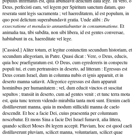
populus infirmatus est, quia abundavit delictum data lege. Tu vero, o
Deus, perfecisti eam, vel legem per Spiritum sanctum datam, quo
reserata sunt legis sacramenta ; vel haereditatem, id est populum, in
quo post delictum superabundavit gratia. Unde alibi :
De
exsecratione et mendacio annuntiabuntur in consummatione.
Et
animalia tua, tibi subdita, non sibi libera, id est gentes conversae,
habitabunt in ea, haereditate vel lege.
[Cassiod.] Aliter totum, et legitur coniunctim secundum historiam, et
secundum allegoriam, in Patre. Quasi dicat : Vere, o Deus, educis,
quia hoc praefiguratum est. O Deus, cum egredereris in conspectu
populi tui, et cum pertransires in deserto, ad litteram : Egressus est
Deus coram Israel, dum in columna nubis et ignis apparuit, et in
deserto manna satiavit. Allegorice egressus est dum apparuit
hominibus per humanitatem ; vel, dum educit vinctos et suscitat
sepultos ; transiit in deserto, cum ad gentes venit ; et tunc terra mota
est, quia tunc terrem videndo mirabilia tanta moti sunt. Etenim caeli
distillaverunt manna, quia in modum stillicidii manna de caelo
descendit. Et hoc a facie Dei, cuius praesentia per columnam
noscebatur. Et mons Sina a facie Dei Israel fumavit, alia littera,
quando scilicet Moses ibi legem accepit. Pluviam, hoc est quod caeli
distillaverunt pluviam, scilicet manna, voluntariam, scilicet quae