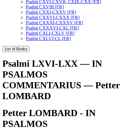
Psalmi CXVI-CXVII, CXIX-CXX [FR]
Psalmi CXVIII [FR]
Psalmi CXXI-CXXV [FR]
Psalmi CXXVI-CXXX [FR]
Psalmi CXXXI-CXXXV [FR]
Psalmi CXXXVI-CXL [FR]
Psalmi CXLI-CXLV [FR]
Psalmi CXLVI-CL [FR]
List of Books
Psalmi LXVI-LXX — IN
PSALMOS
COMMENTARIUS — Petter
LOMBARD
Petter LOMBARD - IN
PSALMOS