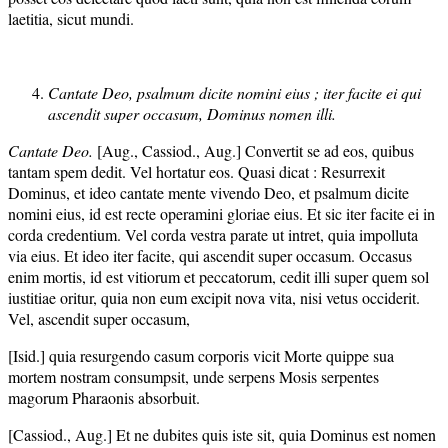
laetitia, sicut mundi.
Cantate Deo, psalmum dicite nomini eius ; iter facite ei qui
ascendit super occasum, Dominus nomen illi.
Cantate Deo.
[Aug., Cassiod., Aug.] Convertit se ad eos, quibus
tantam spem dedit. Vel hortatur eos. Quasi dicat : Resurrexit
Dominus, et ideo cantate mente vivendo Deo, et psalmum dicite
nomini eius, id est recte operamini gloriae eius. Et sic iter facite ei in
corda credentium. Vel corda vestra parate ut intret, quia impolluta
via eius. Et ideo iter facite, qui ascendit super occasum. Occasus
enim mortis, id est vitiorum et peccatorum, cedit illi super quem sol
iustitiae oritur, quia non eum excipit nova vita, nisi vetus occiderit.
Vel, ascendit super occasum,
[Isid.] quia resurgendo casum corporis vicit Morte quippe sua
mortem nostram consumpsit, unde serpens Mosis serpentes
magorum Pharaonis absorbuit.
[Cassiod., Aug.] Et ne dubites quis iste sit, quia Dominus est nomen