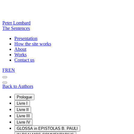
Peter Lombard
The Sentences
Presentation
How the site works
About
Works
Contact us
FR
EN
Back to Authors
Prologue
Livre I
Livre II
Livre III
Livre IV
GLOSSA in EPISTOLAS B. PAULI