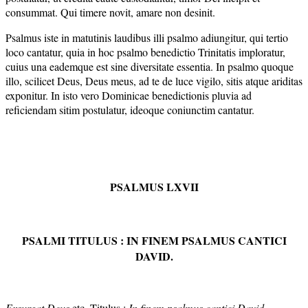
consummat. Qui timere novit, amare non desinit.
Psalmus iste in matutinis laudibus illi psalmo adiungitur, qui tertio
loco cantatur, quia in hoc psalmo benedictio Trinitatis imploratur,
cuius una eademque est sine diversitate essentia. In psalmo quoque
illo, scilicet Deus, Deus meus, ad te de luce vigilo, sitis atque ariditas
exponitur. In isto vero Dominicae benedictionis pluvia ad
reficiendam sitim postulatur, ideoque coniunctim cantatur.
PSALMUS LXVII
PSALMI TITULUS : IN FINEM PSALMUS CANTICI
DAVID.
Exsurgat Deus
etc. Titulus :
In finem psalmus cantici David.