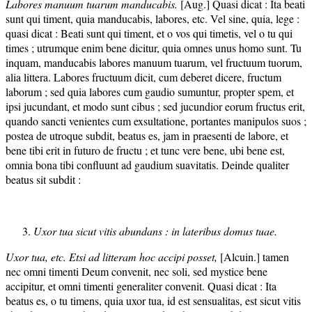
Labores manuum tuarum manducabis.
[Aug.] Quasi dicat : Ita beati
sunt qui timent, quia manducabis, labores, etc. Vel sine, quia, lege :
quasi dicat : Beati sunt qui timent, et o vos qui timetis, vel o tu qui
times ; utrumque enim bene dicitur, quia omnes unus homo sunt. Tu
inquam, manducabis labores manuum tuarum, vel fructuum tuorum,
alia littera. Labores fructuum dicit, cum deberet dicere, fructum
laborum ; sed quia labores cum gaudio sumuntur, propter spem, et
ipsi jucundant, et modo sunt cibus ; sed jucundior eorum fructus erit,
quando sancti venientes cum exsultatione, portantes manipulos suos ;
postea de utroque subdit, beatus es, jam in praesenti de labore, et
bene tibi erit in futuro de fructu ; et tunc vere bene, ubi bene est,
omnia bona tibi confluunt ad gaudium suavitatis. Deinde qualiter
beatus sit subdit :
Uxor tua sicut vitis abundans : in lateribus domus tuae.
Uxor tua, etc. Etsi ad litteram hoc accipi posset,
[Alcuin.] tamen
nec omni timenti Deum convenit, nec soli, sed mystice bene
accipitur, et omni timenti generaliter convenit. Quasi dicat : Ita
beatus es, o tu timens, quia uxor tua, id est sensualitas, est sicut vitis