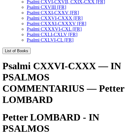
Psalmi CXVI-CXVII, CXIX-CXX [FR]
Psalmi CXVIII [FR]
Psalmi CXXI-CXXV [FR]
Psalmi CXXVI-CXXX [FR]
Psalmi CXXXI-CXXXV [FR]
Psalmi CXXXVI-CXL [FR]
Psalmi CXLI-CXLV [FR]
Psalmi CXLVI-CL [FR]
List of Books
Psalmi CXXVI-CXXX — IN
PSALMOS
COMMENTARIUS — Petter
LOMBARD
Petter LOMBARD - IN
PSALMOS