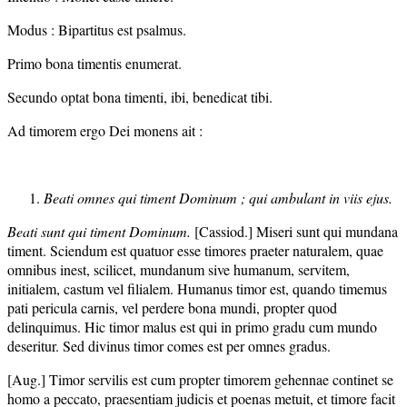
Modus : Bipartitus est psalmus.
Primo bona timentis enumerat.
Secundo optat bona timenti, ibi, benedicat tibi.
Ad timorem ergo Dei monens ait :
Beati omnes qui timent Dominum ; qui ambulant in viis ejus.
Beati sunt qui timent Dominum.
[Cassiod.] Miseri sunt qui mundana
timent. Sciendum est quatuor esse timores praeter naturalem, quae
omnibus inest, scilicet, mundanum sive humanum, servitem,
initialem, castum vel filialem. Humanus timor est, quando timemus
pati pericula carnis, vel perdere bona mundi, propter quod
delinquimus. Hic timor malus est qui in primo gradu cum mundo
deseritur. Sed divinus timor comes est per omnes gradus.
[Aug.] Timor servilis est cum propter timorem gehennae continet se
homo a peccato, praesentiam judicis et poenas metuit, et timore facit