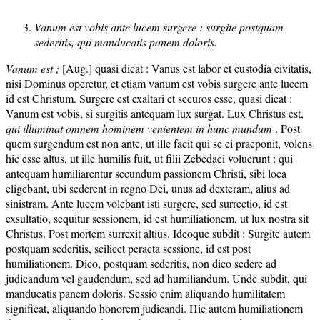
Vanum est vobis ante lucem surgere : surgite postquam
sederitis, qui manducatis panem doloris.
Vanum est ;
[Aug.] quasi dicat : Vanus est labor et custodia civitatis,
nisi Dominus operetur, et etiam vanum est vobis surgere ante lucem
id est Christum. Surgere est exaltari et securos esse, quasi dicat :
Vanum est vobis, si surgitis antequam lux surgat. Lux Christus est,
qui illuminat omnem hominem venientem in hunc mundum
. Post
quem surgendum est non ante, ut ille facit qui se ei praeponit, volens
hic esse altus, ut ille humilis fuit, ut filii Zebedaei voluerunt : qui
antequam humiliarentur secundum passionem Christi, sibi loca
eligebant, ubi sederent in regno Dei, unus ad dexteram, alius ad
sinistram. Ante lucem volebant isti surgere, sed surrectio, id est
exsultatio, sequitur sessionem, id est humiliationem, ut lux nostra sit
Christus. Post mortem surrexit altius. Ideoque subdit : Surgite autem
postquam sederitis, scilicet peracta sessione, id est post
humiliationem. Dico, postquam sederitis, non dico sedere ad
judicandum vel gaudendum, sed ad humiliandum. Unde subdit, qui
manducatis panem doloris. Sessio enim aliquando humilitatem
significat, aliquando honorem judicandi. Hic autem humiliationem