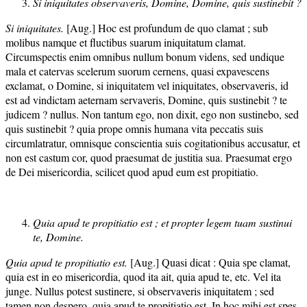
Si iniquitates observaveris, Domine, Domine, quis sustinebit ?
Si iniquitates.
[Aug.] Hoc est profundum de quo clamat ; sub
molibus namque et fluctibus suarum iniquitatum clamat.
Circumspectis enim omnibus nullum bonum videns, sed undique
mala et catervas scelerum suorum cernens, quasi expavescens
exclamat, o Domine, si iniquitatem vel iniquitates, observaveris, id
est ad vindictam aeternam servaveris, Domine, quis sustinebit ? te
judicem ? nullus. Non tantum ego, non dixit, ego non sustinebo, sed
quis sustinebit ? quia prope omnis humana vita peccatis suis
circumlatratur, omnisque conscientia suis cogitationibus accusatur, et
non est castum cor, quod praesumat de justitia sua. Praesumat ergo
de Dei misericordia, scilicet quod apud eum est propitiatio.
Quia apud te propitiatio est ; et propter legem tuam sustinui
te, Domine.
Quia apud te propitiatio est.
[Aug.] Quasi dicat : Quia spe clamat,
quia est in eo misericordia, quod ita ait, quia apud te, etc. Vel ita
junge. Nullus potest sustinere, si observaveris iniquitatem ; sed
tamen non despero, quia apud te propitiatio est. In hoc mihi est spes,