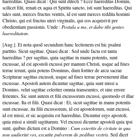
haereditas. Quasi dicat : Qui sunt dilecti ? Ecce haereditas Domini,
scilicet filii, renati ex aqua et Spiritu sancto, isti sunt haereditas. Qui
tales sunt, merces fructus ventris, id est sunt merces reddita homini
Christo, qui est fructus uteri virginalis, qui eos acquisivit per
obedientiam passionis. Unde :
Postula a me, et dabo tibi gentes
haereditatem.
[Aug.]. Et nota quod secundum hanc lectionem est hic psalmi
partitio. Sicut sagittae. Quasi dicat : Sed unde facta est tanta
haereditas ? per sagittas, quia sagittae in manu potentis, sunt
excussae, id est apostoli excussi per manum Christi, usque ad fines
terrae ierunt, quia potens Dominus, dum fortiter de arcu sacrae
Scripturae sagittas excussit, usque ad fines terrae pervenerunt illae
excussae. Apostoli autem dicuntur sagittae, quia sunt missi a
Domino, velut sagittae celeriter omnia transeuntes, et sine errore
ferientes. Sic sunt autem et filii excussorum excussi, quomodo et illae
excussae. Ita et filii. Quasi dicat : Et, sicut sagittae in manu potentis
sunt excussae, ita filii excussorum, id est apostolorum, sunt excussi,
id est missi, et sic acquisita est haereditas. Dicuntur ergo apostoli,
quia missi a simili sagittarum. Vel excussi dicuntur apostoli quia ipsi
sunt, quibus dictum est a Domino :
Cum exieritis de civitate in qua
non audierint vos, excutite pulverem de pedibus vestris
. Sed dicet