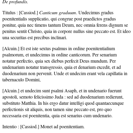
De profundis.
Titulus : [Cassiod.]
Canticum graduum
. Undecimus gradus
poenitentialis supplicatio, qui congrue post praedictos gradus
ponitur, quia nec timens tantum Deum, nec omnia ferens dignum se
penitus sentit Christo, quia in corpore nullus sine peccato est. Et ideo
una securitas est precibus inclinari.
[Alcuin.] Et est iste sextus psalmus in ordine poenitentialium
psalmorum, et undecimus in ordine canticorum. Per senarium
notatur perfectio, quia sex diebus perfecit Deus mundum. Per
undenarium notatur transgressio, quia et denarium excedit, et ad
duodenarium non pervenit. Unde et undecim erant vela capillatia in
tabernaculo Domini,
[Alcuin.] et undecim sunt psalmi Asaph, et in undenario fuerunt
apostoli, semoto felicissimo Juda : sed ad duodenarium redierunt,
substituto Matthia. In his ergo datur intelligi quod quantaecunque
perfectionis sit aliquis, non tamen sine peccato est, pro quo
necessaria est poenitentia, quia est senarius cum undenario.
Intentio : [Cassiod.] Monet ad poenitentiam.