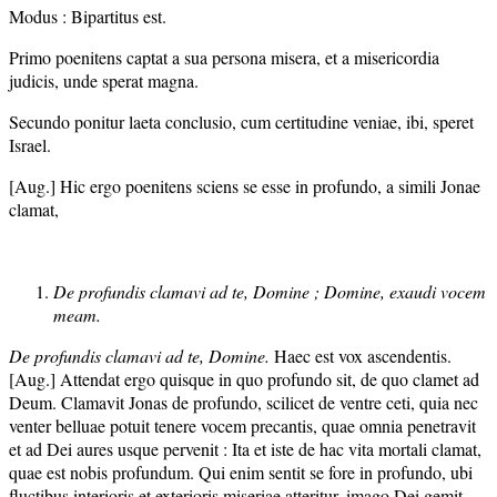
Modus : Bipartitus est.
Primo poenitens captat a sua persona misera, et a misericordia
judicis, unde sperat magna.
Secundo ponitur laeta conclusio, cum certitudine veniae, ibi, speret
Israel.
[Aug.] Hic ergo poenitens sciens se esse in profundo, a simili Jonae
clamat,
De profundis clamavi ad te, Domine ; Domine, exaudi vocem
meam.
De profundis clamavi ad te, Domine.
Haec est vox ascendentis.
[Aug.] Attendat ergo quisque in quo profundo sit, de quo clamet ad
Deum. Clamavit Jonas de profundo, scilicet de ventre ceti, quia nec
venter belluae potuit tenere vocem precantis, quae omnia penetravit
et ad Dei aures usque pervenit : Ita et iste de hac vita mortali clamat,
quae est nobis profundum. Qui enim sentit se fore in profundo, ubi
fluctibus interioris et exterioris miseriae atteritur, imago Dei gemit,