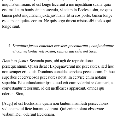
iniquitatem suam, id est longe fecerunt a me injustitiam suam, quia
etsi mali cum bonis sint in saeculo, si etiam in Ecclesia sint, ne quis
tamen putet iniquitatem juxta justitiam. Et si eos porto, tamen longe
est a me iniquitas eorum. Ne quis ergo timeat mistos sibi malos qui
longe sunt.
Dominus justus concidet cervices peccatorum ; confundantur
et convertantur retrorsum, omnes qui oderunt Sion.
Dominus justus.
Secunda pars, ubi agit de reprobatione
persequentium. Quasi dicat : Expugnaverunt me peccatores, sed hoc
non semper erit, quia Dominus concidet cervices peccatorum. In hoc
superbos et cervicosos peccatores notat. In cervice enim notatur
superbia. Et confundantur ipsi, quod erit cum viderint se damnari, et
convertantur retrorsum, id est inefficaces appareant, omnes qui
oderunt Sion,
[Aug.] id est Ecclesiam, quam non tantum manifesti persecutores,
sed etiam qui ficte intrant, oderunt. Qui enim nolunt observare
verbum Dei, oderunt Ecclesiam.