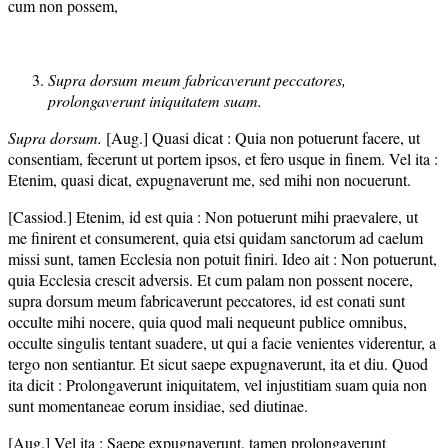
cum non possem,
Supra dorsum meum fabricaverunt peccatores,
prolongaverunt iniquitatem suam.
Supra dorsum.
[Aug.] Quasi dicat : Quia non potuerunt facere, ut
consentiam, fecerunt ut portem ipsos, et fero usque in finem. Vel ita :
Etenim, quasi dicat, expugnaverunt me, sed mihi non nocuerunt.
[Cassiod.] Etenim, id est quia : Non potuerunt mihi praevalere, ut
me finirent et consumerent, quia etsi quidam sanctorum ad caelum
missi sunt, tamen Ecclesia non potuit finiri. Ideo ait : Non potuerunt,
quia Ecclesia crescit adversis. Et cum palam non possent nocere,
supra dorsum meum fabricaverunt peccatores, id est conati sunt
occulte mihi nocere, quia quod mali nequeunt publice omnibus,
occulte singulis tentant suadere, ut qui a facie venientes viderentur, a
tergo non sentiantur. Et sicut saepe expugnaverunt, ita et diu. Quod
ita dicit : Prolongaverunt iniquitatem, vel injustitiam suam quia non
sunt momentaneae eorum insidiae, sed diutinae.
[Aug.] Vel ita : Saepe expugnaverunt, tamen prolongaverunt