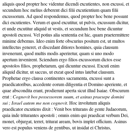
aliquis quod propter hoc videntur dicendi excutientes, non excussi, et
secundum hoc melius deberent dici filii excutientium quam filii
excussorum. Ad quod respondemus, quod propter hoc bene possunt
dici excutientes. Verum et quod excutitur, ut pulvis, excussum dicitur,
et unde excutitur aliquid ut vestis, et secundum hoc bene dicuntur
apostoli excussi. Vel potius alia sententia est hic, quam praetermittere
minime debemus. Ideo enim forte obscurius positum est, ut multos
intellectus generet, et discedant ditiores homines, quia clausum
invenerunt, quod multis modis aperiretur, quam si uno modo
apertum invenirent. Sciendum ergo filios excussorum dictos esse
apostolos filios, prophetarum, qui dicuntur excussi. Excuti enim
aliquid dicitur, ut saccus, ut exeat quod intus latebat clausum.
Prophetae ergo clausa continentes sacramenta, excussi sunt a
praedicatoribus, accedente eorum diligentia et Domino aperiente, et
quae abscondita erant, prodierunt aperta sicut illud Isaiae. Obscurum
erat :
Cognovit bos possessorem suum, et asinus praesepe domini
sui ; Israel autem me non cognovit
. Hoc involutum aliquis
praedicator excutiens dixit : Venit bos triturans de gente Judaeorum,
quia inde triturantes apostoli ; omnis enim qui praedicat verbum Dei,
monet, objurgat, terret, triturat aream, bovis implet officium. Asinus
vero est populus veniens de gentibus, ut insidat ei Christus,