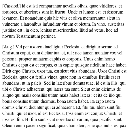
[Cassiod.] id est isti comparantur novellis olivis, quae viridiores, et
fortiores, et uberiores sunt in fructu. Unde et lumen est, et fessorum
levamen. Et notandum quia hic vitis et oliva memorantur, sicut in
vulnerato a latronibus infunditur vinum et oleum. In vino, austeritas
justitiae est ; in oleo, lenitas misericordiae. Illud ad vetus, hoc ad
novum Testamentum pertinet.
[Aug.] Vel per uxorem intelligitur Ecclesia, et dirigitur sermo ad
Christum caput, cum dicitur tua, et, tui : nec tamen mutatur vox vel
persona, propter unitatem capitis et corporis. Unus enim homo
Christus caput est et corpus, et in capite quisque fidelium haec habet.
Dicit ergo Christo, uxor tua, est sicut vitis abundans. Uxor Christi est
Ecclesia, quae est fertilis vinea, quae non in omnibus fertilis est et
abundans, ut in paleis. Sed in lateribus domus tuae, id est in illis, qui
tibi o Christe adhaerent, qui latera tua sunt. Sicut enim dicimus de
aliquo qui malis consiliis utitur, mala habet latera : et ita de illo qui
bonis consiliis utitur, dicimus, bona latera habet. Ita ergo latera
domus Christi dicuntur qui ei adhaerent. Et, filii tui. Idem sunt filii
Christi, qui et uxor, id est Ecclesia. Ipsa enim est conjux Christi, et
ipsa est filii. Hi filii sunt sicut novellae olivarum, quia pacifici sunt.
Oleum enim pacem significat, quia charitatem, sine qua nulla est pax