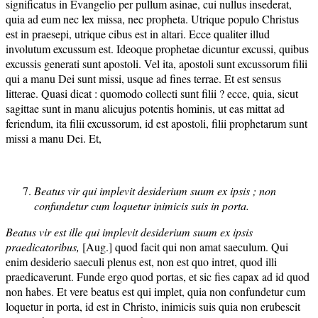
significatus in Evangelio per pullum asinae, cui nullus insederat,
quia ad eum nec lex missa, nec propheta. Utrique populo Christus
est in praesepi, utrique cibus est in altari. Ecce qualiter illud
involutum excussum est. Ideoque prophetae dicuntur excussi, quibus
excussis generati sunt apostoli. Vel ita, apostoli sunt excussorum filii
qui a manu Dei sunt missi, usque ad fines terrae. Et est sensus
litterae. Quasi dicat : quomodo collecti sunt filii ? ecce, quia, sicut
sagittae sunt in manu alicujus potentis hominis, ut eas mittat ad
feriendum, ita filii excussorum, id est apostoli, filii prophetarum sunt
missi a manu Dei. Et,
Beatus vir qui implevit desiderium suum ex ipsis ; non
confundetur cum loquetur inimicis suis in porta.
Beatus vir est ille qui implevit desiderium suum ex ipsis
praedicatoribus,
[Aug.] quod facit qui non amat saeculum. Qui
enim desiderio saeculi plenus est, non est quo intret, quod illi
praedicaverunt. Funde ergo quod portas, et sic fies capax ad id quod
non habes. Et vere beatus est qui implet, quia non confundetur cum
loquetur in porta, id est in Christo, inimicis suis quia non erubescit