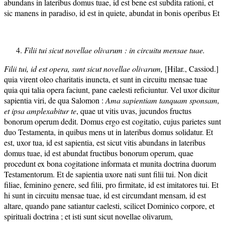
abundans in lateribus domus tuae, id est bene est subdita rationi, et
sic manens in paradiso, id est in quiete, abundat in bonis operibus Et
Filii tui sicut novellae olivarum : in circuitu mensae tuae.
Filii tui, id est opera, sunt sicut novellae olivarum,
[Hilar., Cassiod.]
quia virent oleo charitatis inuncta, et sunt in circuitu mensae tuae
quia qui talia opera faciunt, pane caelesti reficiuntur. Vel uxor dicitur
sapientia viri, de qua Salomon :
Ama sapientiam tanquam sponsam,
et ipsa amplexabitur te
, quae ut vitis uvas, jucundos fructus
bonorum operum dedit. Domus ergo est cogitatio, cujus parietes sunt
duo Testamenta, in quibus mens ut in lateribus domus solidatur. Et
est, uxor tua, id est sapientia, est sicut vitis abundans in lateribus
domus tuae, id est abundat fructibus bonorum operum, quae
procedunt ex bona cogitatione informata et munita doctrina duorum
Testamentorum. Et de sapientia uxore nati sunt filii tui. Non dicit
filiae, feminino genere, sed filii, pro firmitate, id est imitatores tui. Et
hi sunt in circuitu mensae tuae, id est circumdant mensam, id est
altare, quando pane satiantur caelesti, scilicet Dominico corpore, et
spirituali doctrina ; et isti sunt sicut novellae olivarum,