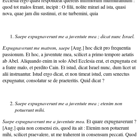
Ecclesia ergo quasi respondeat querelis infirmorum murmurantium :
quod tot malos ferant, incipit : O filii, nolite mirari ad ista, quasi
nova, quae jam diu sustinui, et ne turbemini, quia
Saepe expugnaverunt me a juventute mea ; dicat nunc Israel.
Expugnaverunt me matrem, saepe
[Aug.] hoc dicit pro frequentia
passionum. Et hoc, a juventute mea, scilicet a primo tempore aetatis
ab Abel. Aliquando enim in solo Abel Ecclesia erat, et expugnata est
a fratre malo, et perdito Cain. Et istud, dicat Israel nunc, dum licet ut
alii instruantur. Istud ergo dicat, et non timeat istud, cum senectus
expugnatur, consolatur se de praeteritis. Quid dicat ?
Saepe expugnaverunt me a juventute mea ; etenim non
potuerunt mihi.
Saepe expugnaverunt me a juventute mea.
Et quare expugnaverunt ?
[Aug.] quia non consensi eis, quod ita ait : Etenim non potuerunt
mihi, scilicet praevalere, ut me traherent in consensum peccati. Quod