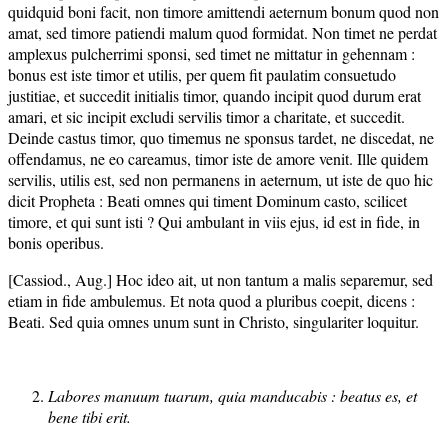
quidquid boni facit, non timore amittendi aeternum bonum quod non
amat, sed timore patiendi malum quod formidat. Non timet ne perdat
amplexus pulcherrimi sponsi, sed timet ne mittatur in gehennam :
bonus est iste timor et utilis, per quem fit paulatim consuetudo
justitiae, et succedit initialis timor, quando incipit quod durum erat
amari, et sic incipit excludi servilis timor a charitate, et succedit.
Deinde castus timor, quo timemus ne sponsus tardet, ne discedat, ne
offendamus, ne eo careamus, timor iste de amore venit. Ille quidem
servilis, utilis est, sed non permanens in aeternum, ut iste de quo hic
dicit Propheta : Beati omnes qui timent Dominum casto, scilicet
timore, et qui sunt isti ? Qui ambulant in viis ejus, id est in fide, in
bonis operibus.
[Cassiod., Aug.] Hoc ideo ait, ut non tantum a malis separemur, sed
etiam in fide ambulemus. Et nota quod a pluribus coepit, dicens :
Beati. Sed quia omnes unum sunt in Christo, singulariter loquitur.
Labores manuum tuarum, quia manducabis : beatus es, et
bene tibi erit.