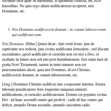
Secundo dicit quae sit haereditas, et quomodo collecta, ibi, ecce
haereditas. Ne quis ergo alium aedificatorem acciperet, nisi
Dominum, ait :
Nisi Dominus aedificaverit domum ; in vanum laboraverunt
qui aedificant eam.
Nisi Dominus.
[Hilar.] Quasi dicat : Jam venit Jesus, jam de
captivitate nos reduxit, jam civitas aedificatur Jerusalem ; sed discant
ascendentes, quod aedificatio et custodia non est nisi a Deo, et
exaltatio in futuro non erit nisi post humiliationem. Etsi enim laeti de
gratia Novi Testamenti, tamen in tanto munere non est
praesumendum alicui, quia nisi Dominus, id est Christus,
aedificaverit domum, in vanum laboraverunt, etc.
[Aug.] Dominus Christus aedificat sine cooperante interius, frustra
laborant praedicatores foris loquentes tanquam ministri
aedificationis, et custodes aedificatorum. Domus est populus civitas
Dei : ad hanc ascendit omnis qui proficit ; cadit ab hac omnis qui
deficit, amando Deum ascendis, amando saeculum cadis.