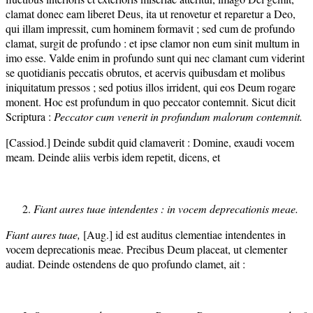
clamat donec eam liberet Deus, ita ut renovetur et reparetur a Deo,
qui illam impressit, cum hominem formavit ; sed cum de profundo
clamat, surgit de profundo : et ipse clamor non eum sinit multum in
imo esse. Valde enim in profundo sunt qui nec clamant cum viderint
se quotidianis peccatis obrutos, et acervis quibusdam et molibus
iniquitatum pressos ; sed potius illos irrident, qui eos Deum rogare
monent. Hoc est profundum in quo peccator contemnit. Sicut dicit
Scriptura :
Peccator cum venerit in profundum malorum contemnit.
[Cassiod.] Deinde subdit quid clamaverit : Domine, exaudi vocem
meam. Deinde aliis verbis idem repetit, dicens, et
Fiant aures tuae intendentes : in vocem deprecationis meae.
Fiant aures tuae,
[Aug.] id est auditus clementiae intendentes in
vocem deprecationis meae. Precibus Deum placeat, ut clementer
audiat. Deinde ostendens de quo profundo clamet, ait :