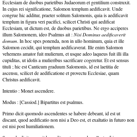
Ecclesiam de duobus parietibus Judaeorum et gentilium construxit.
In cujus rei significatione, Salomon templum aedificavit. Unde
congrue hic additur, praeter solitum Salomonis, quia is aedificavit
templum in figura veri pacifici, scilicet Christi qui aedificat
Ecclesiam, ut dictum est, de duobus parietibus. Ne ergo acciperes
illum Salomonem, ideo Psalmus ait :
Nisi Dominus aedificaverit
domum
. In hoc spes ponenda, non in ullo hominum, quia et ille
Salomon cecidit, qui templum aedificaverat. Ille enim Salomon
vehemens amator fuit mulierum, et usque adeo laqueus fuit illi illa
cupiditas, ut idolis a mulieribus sacrificare cogeretur. Et est sensus
tituli ; hic est Canticum graduum Salomonis, id est laetitia de
ascensu, scilicet de aedificatione et provectu Ecclesiae, quam
Christus aedificavit.
Intentio : Monet ascendere.
Modus : [Cassiod.] Bipartitus est psalmus.
Primo dicit quomodo ascendentes se habere debeant, id est ut
discant, quod aedificatio non nisi a Deo est, et exaltatio in futuro non
est nisi post humiliationem.