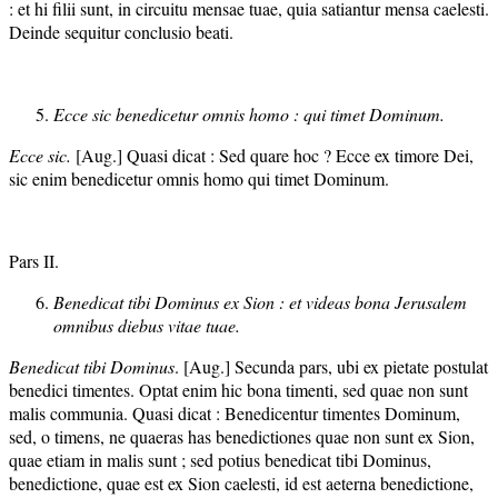
: et hi filii sunt, in circuitu mensae tuae, quia satiantur mensa caelesti.
Deinde sequitur conclusio beati.
Ecce sic benedicetur omnis homo : qui timet Dominum.
Ecce sic.
[Aug.] Quasi dicat : Sed quare hoc ? Ecce ex timore Dei,
sic enim benedicetur omnis homo qui timet Dominum.
Pars II.
Benedicat tibi Dominus ex Sion : et videas bona Jerusalem
omnibus diebus vitae tuae.
Benedicat tibi Dominus
. [Aug.] Secunda pars, ubi ex pietate postulat
benedici timentes. Optat enim hic bona timenti, sed quae non sunt
malis communia. Quasi dicat : Benedicentur timentes Dominum,
sed, o timens, ne quaeras has benedictiones quae non sunt ex Sion,
quae etiam in malis sunt ; sed potius benedicat tibi Dominus,
benedictione, quae est ex Sion caelesti, id est aeterna benedictione,