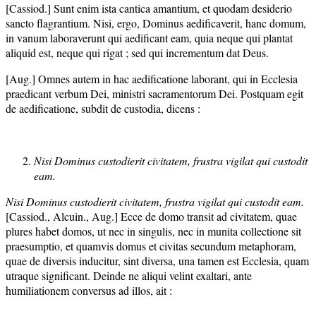
[Cassiod.] Sunt enim ista cantica amantium, et quodam desiderio
sancto flagrantium. Nisi, ergo, Dominus aedificaverit, hanc domum,
in vanum laboraverunt qui aedificant eam, quia neque qui plantat
aliquid est, neque qui rigat ; sed qui incrementum dat Deus.
[Aug.] Omnes autem in hac aedificatione laborant, qui in Ecclesia
praedicant verbum Dei, ministri sacramentorum Dei. Postquam egit
de aedificatione, subdit de custodia, dicens :
Nisi Dominus custodierit civitatem, frustra vigilat qui custodit
eam.
Nisi Dominus custodierit civitatem, frustra vigilat qui custodit eam.
[Cassiod., Alcuin., Aug.] Ecce de domo transit ad civitatem, quae
plures habet domos, ut nec in singulis, nec in munita collectione sit
praesumptio, et quamvis domus et civitas secundum metaphoram,
quae de diversis inducitur, sint diversa, una tamen est Ecclesia, quam
utraque significant. Deinde ne aliqui velint exaltari, ante
humiliationem conversus ad illos, ait :