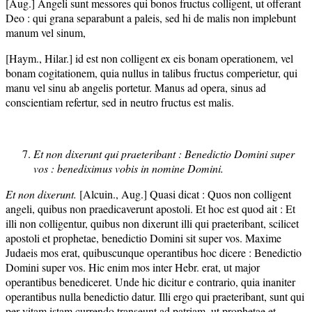
[Aug.] Angeli sunt messores qui bonos fructus colligent, ut offerant
Deo : qui grana separabunt a paleis, sed hi de malis non implebunt
manum vel sinum,
[Haym., Hilar.] id est non colligent ex eis bonam operationem, vel
bonam cogitationem, quia nullus in talibus fructus comperietur, qui
manu vel sinu ab angelis portetur. Manus ad opera, sinus ad
conscientiam refertur, sed in neutro fructus est malis.
Et non dixerunt qui praeteribant : Benedictio Domini super
vos : benediximus vobis in nomine Domini.
Et non dixerunt.
[Alcuin., Aug.] Quasi dicat : Quos non colligent
angeli, quibus non praedicaverunt apostoli. Et hoc est quod ait : Et
illi non colligentur, quibus non dixerunt illi qui praeteribant, scilicet
apostoli et prophetae, benedictio Domini sit super vos. Maxime
Judaeis mos erat, quibuscunque operantibus hoc dicere : Benedictio
Domini super vos. Hic enim mos inter Hebr. erat, ut major
operantibus benediceret. Unde hic dicitur e contrario, quia inaniter
operantibus nulla benedictio datur. Illi ergo qui praeteribant, sunt qui
per vitam istam currendo transeunt ad patriam, ut prophetae et