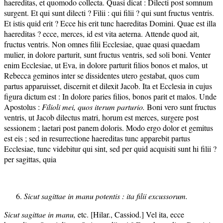
haereditas, et quomodo collecta. Quasi dicat : Dilecti post somnum
surgent. Et qui sunt dilecti ? Filii : qui filii ? qui sunt fructus ventris.
Et istis quid erit ? Ecce his erit tunc haereditas Domini. Quae est illa
haereditas ? ecce, merces, id est vita aeterna. Attende quod ait,
fructus ventris. Non omnes filii Ecclesiae, quae quasi quaedam
mulier, in dolore parturit, sunt fructus ventris, sed soli boni. Venter
enim Ecclesiae, ut Eva, in dolore parturit filios bonos et malos, ut
Rebecca geminos inter se dissidentes utero gestabat, quos cum
partus apparuisset, discernit et dilexit Jacob. Ita et Ecclesia in cujus
figura dictum est : In dolore paries filios, bonos parit et malos. Unde
Apostolus :
Filioli mei, quos iterum parturio.
Boni vero sunt fructus
ventris, ut Jacob dilectus matri, horum est merces, surgere post
sessionem ; laetari post panem doloris. Modo ergo dolor et gemitus
est eis ; sed in resurrectione haereditas tunc apparebit partus
Ecclesiae, tunc videbitur qui sint, sed per quid acquisiti sunt hi filii ?
per sagittas, quia
Sicut sagittae in manu potentis : ita filii excussorum.
Sicut sagittae in manu,
etc. [Hilar., Cassiod.] Vel ita, ecce