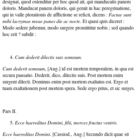
designat, quod ostenditur per hoc quod ait, qui manducatis panem
doloris. Manducat panem doloris, qui gemit in hac peregrinatione,
qui in valle plorationis de afflictione se reficit, dicens :
Factae sunt
mihi lacrymae meae panes die ac nocte
. Et quasi quis diceret :
Modo sedere jubemur, modo surgere promittitur nobis ; sed quando
hoc erit ? subdit :
Cum dederit dilectis suis somnum.
Cum dederit somnum,
[Aug.] id est mortem temporalem, in qua est
secura pausatio. Dederit, dico, dilectis suis. Post mortem enim
surgent dilecti. Dominus enim post mortem exaltatus est. Ergo et
tuam exaltationem post mortem spera. Sede ergo prius, et sic surges.
Pars II.
Ecce haereditas Domini, filii, merces fructus ventris.
Ecce haereditas Domini.
[Cassiod., Aug.] Secundo dicit quae sit