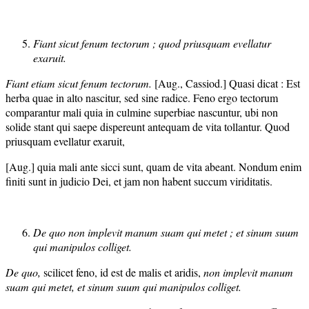
Fiant sicut fenum tectorum ; quod priusquam evellatur
exaruit.
Fiant etiam sicut fenum tectorum.
[Aug., Cassiod.] Quasi dicat : Est
herba quae in alto nascitur, sed sine radice. Feno ergo tectorum
comparantur mali quia in culmine superbiae nascuntur, ubi non
solide stant qui saepe dispereunt antequam de vita tollantur. Quod
priusquam evellatur exaruit,
[Aug.] quia mali ante sicci sunt, quam de vita abeant. Nondum enim
finiti sunt in judicio Dei, et jam non habent succum viriditatis.
De quo non implevit manum suam qui metet ; et sinum suum
qui manipulos colliget.
De quo,
scilicet feno, id est de malis et aridis,
non implevit manum
suam qui metet, et sinum suum qui manipulos colliget.