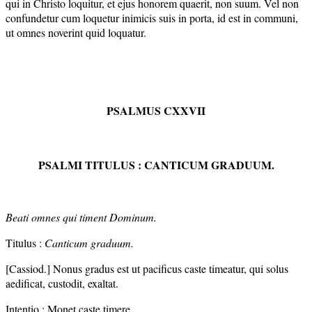
qui in Christo loquitur, et ejus honorem quaerit, non suum. Vel non
confundetur cum loquetur inimicis suis in porta, id est in communi,
ut omnes noverint quid loquatur.
PSALMUS CXXVII
PSALMI TITULUS : CANTICUM GRADUUM.
Beati omnes qui timent Dominum.
Titulus :
Canticum graduum.
[Cassiod.] Nonus gradus est ut pacificus caste timeatur, qui solus
aedificat, custodit, exaltat.
Intentio : Monet caste timere.