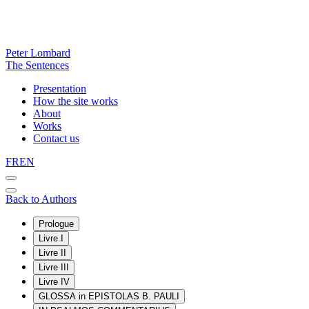
Peter Lombard
The Sentences
Presentation
How the site works
About
Works
Contact us
FR
EN
Back to Authors
Prologue
Livre I
Livre II
Livre III
Livre IV
GLOSSA in EPISTOLAS B. PAULI