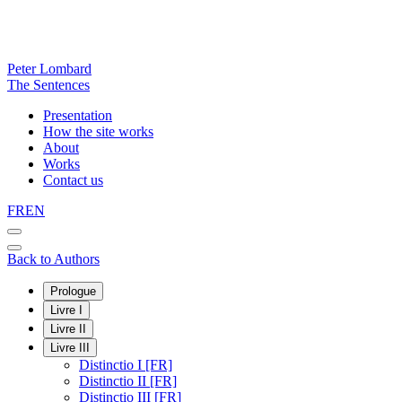
Peter Lombard
The Sentences
Presentation
How the site works
About
Works
Contact us
FR
EN
Back to Authors
Prologue
Livre I
Livre II
Livre III
Distinctio I [FR]
Distinctio II [FR]
Distinctio III [FR]