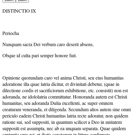
DISTINCTIO IX
Periocha
Nunquam sacra Dei verbum caro deserit absens,
Obque id culta pari semper honore fuit.
Opinione quorundam caro vel anima Christi, seu eius humanitas
adoratione illa quae latria dicitur, et divinitati debetur, (quae in
dilectione cordis et sacrificiorum exhibitione, etc. consistit) non est
adoranda, ne idololatria committatur. Honoranda autem est Christi
humanitas, seu adoranda Dulia excellenti, ac super omnem
creaturam veneranda, et diligenda. Secundum alios autem sine omni
periculo eadem Christi humanitas latria recte adoratur, non quidem
ratione sui, sed suppositi, in quantum scilicet a Deo in unitatem
suppositi est assumpta, nec ab ea unquam separata. Quae quidem
sententia vera est, et dictis sanctorum in littera confirmata.