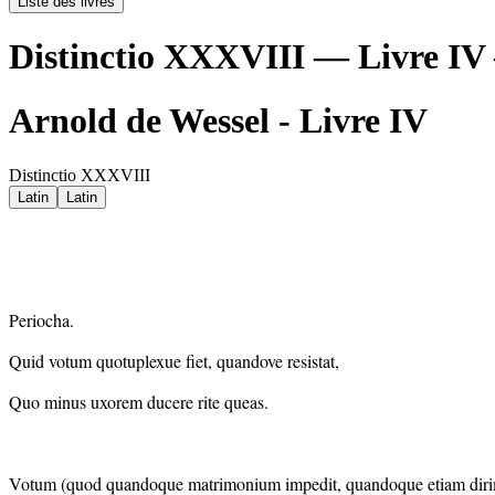
Liste des livres
Distinctio XXXVIII — Livre IV
Arnold de Wessel - Livre IV
Distinctio XXXVIII
Latin
Latin
Periocha.
Quid votum quotuplexue fiet, quandove resistat,
Quo minus uxorem ducere rite queas.
Votum (quod quandoque matrimonium impedit, quandoque etiam dirimit) e