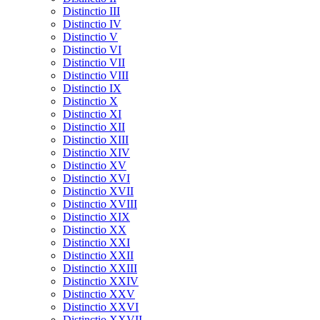
Distinctio III
Distinctio IV
Distinctio V
Distinctio VI
Distinctio VII
Distinctio VIII
Distinctio IX
Distinctio X
Distinctio XI
Distinctio XII
Distinctio XIII
Distinctio XIV
Distinctio XV
Distinctio XVI
Distinctio XVII
Distinctio XVIII
Distinctio XIX
Distinctio XX
Distinctio XXI
Distinctio XXII
Distinctio XXIII
Distinctio XXIV
Distinctio XXV
Distinctio XXVI
Distinctio XXVII