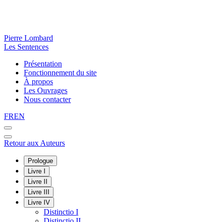
Pierre Lombard
Les Sentences
Présentation
Fonctionnement du site
À propos
Les Ouvrages
Nous contacter
FR
EN
Retour aux Auteurs
Prologue
Livre I
Livre II
Livre III
Livre IV
Distinctio I
Distinctio II