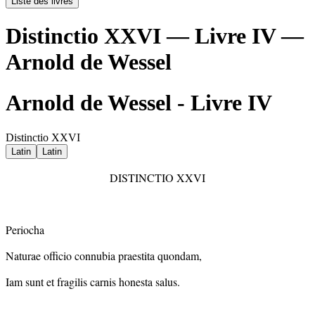
Liste des livres
Distinctio XXVI — Livre IV —
Arnold de Wessel
Arnold de Wessel - Livre IV
Distinctio XXVI
Latin
Latin
DISTINCTIO XXVI
Periocha
Naturae officio connubia praestita quondam,
Iam sunt et fragilis carnis honesta salus.