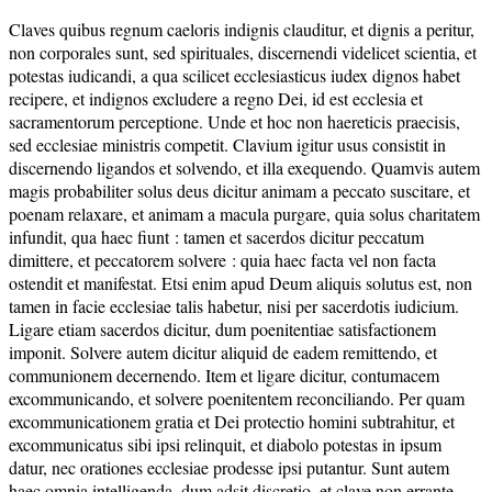
Claves quibus regnum caeloris indignis clauditur, et dignis a peritur,
non corporales sunt, sed spirituales, discernendi videlicet scientia, et
potestas iudicandi, a qua scilicet ecclesiasticus iudex dignos habet
recipere, et indignos excludere a regno Dei, id est ecclesia et
sacramentorum perceptione. Unde et hoc non haereticis praecisis,
sed ecclesiae ministris competit. Clavium igitur usus consistit in
discernendo ligandos et solvendo, et illa exequendo. Quamvis autem
magis probabiliter solus deus dicitur animam a peccato suscitare, et
poenam relaxare, et animam a macula purgare, quia solus charitatem
infundit, qua haec fiunt : tamen et sacerdos dicitur peccatum
dimittere, et peccatorem solvere : quia haec facta vel non facta
ostendit et manifestat. Etsi enim apud Deum aliquis solutus est, non
tamen in facie ecclesiae talis habetur, nisi per sacerdotis iudicium.
Ligare etiam sacerdos dicitur, dum poenitentiae satisfactionem
imponit. Solvere autem dicitur aliquid de eadem remittendo, et
communionem decernendo. Item et ligare dicitur, contumacem
excommunicando, et solvere poenitentem reconciliando. Per quam
excommunicationem gratia et Dei protectio homini subtrahitur, et
excommunicatus sibi ipsi relinquit, et diabolo potestas in ipsum
datur, nec orationes ecclesiae prodesse ipsi putantur. Sunt autem
haec omnia intelligenda, dum adsit discretio, et clave non errante.