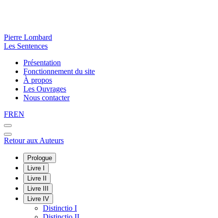
Pierre Lombard
Les Sentences
Présentation
Fonctionnement du site
À propos
Les Ouvrages
Nous contacter
FR
EN
Retour aux Auteurs
Prologue
Livre I
Livre II
Livre III
Livre IV
Distinctio I
Distinctio II