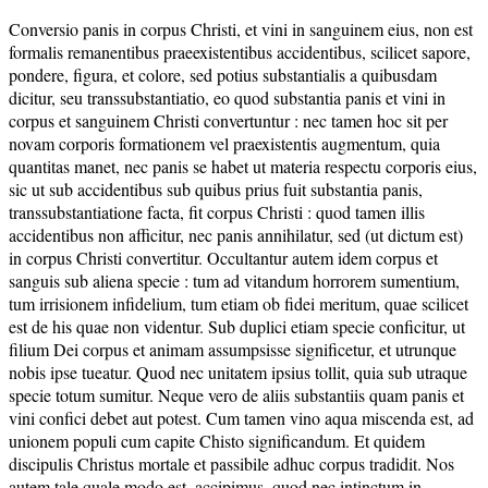
Conversio panis in corpus Christi, et vini in sanguinem eius, non est
formalis remanentibus praeexistentibus accidentibus, scilicet sapore,
pondere, figura, et colore, sed potius substantialis a quibusdam
dicitur, seu transsubstantiatio, eo quod substantia panis et vini in
corpus et sanguinem Christi convertuntur : nec tamen hoc sit per
novam corporis formationem vel praexistentis augmentum, quia
quantitas manet, nec panis se habet ut materia respectu corporis eius,
sic ut sub accidentibus sub quibus prius fuit substantia panis,
transsubstantiatione facta, fit corpus Christi : quod tamen illis
accidentibus non afficitur, nec panis annihilatur, sed (ut dictum est)
in corpus Christi convertitur. Occultantur autem idem corpus et
sanguis sub aliena specie : tum ad vitandum horrorem sumentium,
tum irrisionem infidelium, tum etiam ob fidei meritum, quae scilicet
est de his quae non videntur. Sub duplici etiam specie conficitur, ut
filium Dei corpus et animam assumpsisse significetur, et utrunque
nobis ipse tueatur. Quod nec unitatem ipsius tollit, quia sub utraque
specie totum sumitur. Neque vero de aliis substantiis quam panis et
vini confici debet aut potest. Cum tamen vino aqua miscenda est, ad
unionem populi cum capite Chisto significandum. Et quidem
discipulis Christus mortale et passibile adhuc corpus tradidit. Nos
autem tale quale modo est, accipimus, quod nec intinctum in