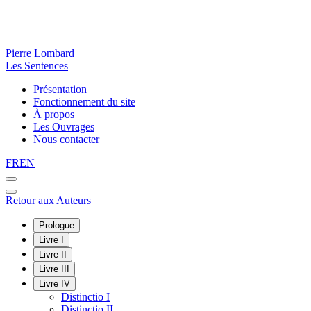
Pierre Lombard
Les Sentences
Présentation
Fonctionnement du site
À propos
Les Ouvrages
Nous contacter
FR
EN
Retour aux Auteurs
Prologue
Livre I
Livre II
Livre III
Livre IV
Distinctio I
Distinctio II