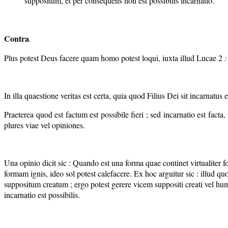
suppositum, et per consequens non est possibilis incarnatio.
Contra
.
Plus potest Deus facere quam homo potest loqui, iuxta illud Lucae 2
:
In illa quaestione veritas est certa, quia quod Filius Dei sit incarnatus es
Praeterea quod est factum est possibile fieri ; sed incarnatio est facta,
plures viae vel opiniones.
Una opinio dicit sic : Quando est una forma quae continet virtualiter f
formam ignis, ideo sol potest calefacere. Ex hoc arguitur sic : illud q
suppositum creatum ; ergo potest gerere vicem suppositi creati vel 
incarnatio est possibilis.