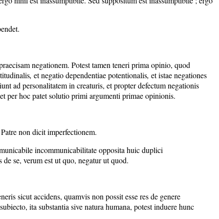
go nihil est inassumptibile. Sed suppositum est inassumptibile ; ergo
pendet.
t praecisam negationem. Potest tamen teneri prima opinio, quod
itudinalis
,
et negatio dependentiae potentionalis
,
et istae negationes
unt ad personalitatem in creaturis, et propter defectum negationis
t per hoc patet solutio primi argumenti primae opinionis.
 Patre non dicit imperfectionem.
mmunicabile incommunicabilitate opposita huic duplici
 de se, verum est ut quo, negatur ut quod.
generis sicut accidens, quamvis non possit esse res de genere
 subiecto, ita substantia sive natura humana, potest induere hunc