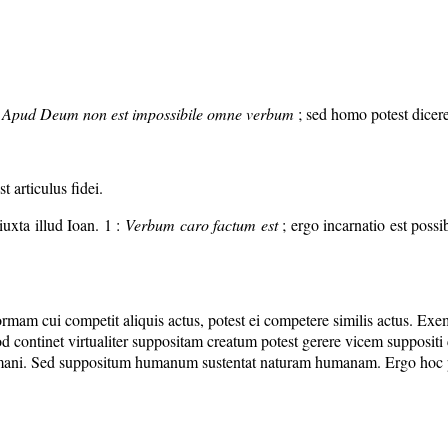
Apud Deum non est impossibile omne verbum
; sed homo potest dicere 
t articulus fidei.
 iuxta illud Ioan. 1 :
Verbum caro factum est
; ergo incarnatio est possi
ormam cui competit aliquis actus, potest ei competere similis actus. Exemp
uod continet virtualiter suppositam creatum potest gerere vicem suppositi
humani. Sed suppositum humanum sustentat naturam humanam. Ergo hoc po