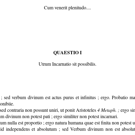
Cum venerit plenitudo....
QUAESTIO I
Utrum Incarnatio sit possibilis.
 ; sed verbum divinum est actus purus et infinitus ; ergo. Probatio ma
onibiie.
 sed contraria non possunt uniri, ut ponit Aristoteles
4 M
e
taph. ;
ergo sim
um divinum non potest pati ; ergo similiter non potest incarnari.
initum nulla est proportio ; ergo natura humana quae est finita non potest 
iquid independens et absolutum ; sed Verbum divinum non est absol