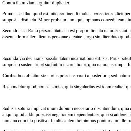
Contra illam viam arguitur dupliciter.
Primo sic : Illud quod est ratio continendi multas perfectiones dicit pe
supposita distincta. Minor probatur, tum quia opinans concedit eam, tum
Secundo sic : Ratio personalitatis ita est propor- tionata naturae sic
essentia formaliter alicuius personae creatae ; ergo similiter dato qu
Secunda via declarans possibilitatem incarnationis est ista. Prius potest
supposito sustentari, et sic fuit in incarnatione, quia natura assumpta f
Contra
hoc obicitur sic : prius potest separari a posteriori ; sed natura
Respondetur quod non est simile, quia singularitas est idem realiter quo
Sed ista solutio implicat unum dubium neccerario discutiendum, quia e
aliqui, quod addit praecise negationem dependentiae, quia si adderet a
humana cum illo positivo. In aliis autem hominibus ponitur cum illo po