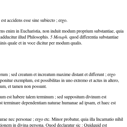
est accidens esse sine subiecto ; ergo.
dens enim in Eucharistia, non induit modum proprium substantiae, quia
 adducitur illud Philosophis.
5
M
e
taph.
quod differentia substantiae
inis quale et in voce dicitur per modum qualis.
erum ; sed creatum et increatum maxime distant et differunt ; ergo
 ponitur exemplum, est possibilitas in uno extremo et actus in altero,
num, et tamen non possunt.
natum est habere talem terminum ; sed suppositum divinum est
st terminare dependentiam naturae humanae ad ipsam, et haec est
rae nec personae ; ergo etc. Minor probatur, quia illa Incarnatio nihil
tionem in divina persona. Ouod declaratur sic : Quidquid est