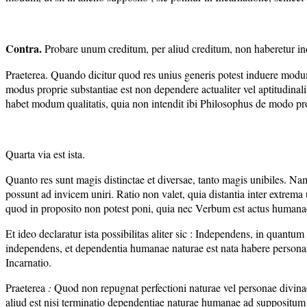
Contra.
Probare unum creditum, per aliud creditum, non haberetur inde m
Praeterea. Quando dicitur quod res unius generis potest induere modum
modus proprie substantiae est non dependere actualiter vel aptitudinali
habet modum qualitatis, quia non intendit ibi Philosophus de modo prop
Quarta via est ista.
Quanto res sunt magis distinctae et diversae, tanto magis unibiles. Na
possunt ad invicem uniri. Ratio non valet, quia distantia inter extrema u
quod in proposito non potest poni, quia nec Verbum est actus humanae
Et ideo declaratur ista possibilitas aliter sic : Independens, in qua
independens, et dependentia humanae naturae est nata habere persona
Incarnatio.
Praeterea
:
Quod non repugnat perfectioni naturae vel personae divinae p
aliud est nisi terminatio dependentiae naturae humanae ad suppositum 