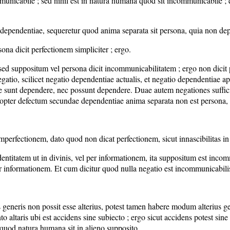
icabile ; sed nihil est in natura humana quod sit incommunicabile ; er
 dependentiae, sequeretur quod anima separata sit persona, quia non de
sona dicit perfectionem simpliciter ; ergo.
 sed suppositum vel persona dicit incommunicabilitatem ; ergo non dici
atio, scilicet negatio dependentiae actualis, et negatio dependentiae apt
ae sunt dependere, nec possunt dependere. Duae autem negationes suffici
ropter defectum secundae dependentiae anima separata non est persona, e
mperfectionem, dato quod non dicat perfectionem, sicut innascibilitas in
entitatem ut in divinis, vel per informationem, ita suppositum est inco
 informationem. Et cum dicitur quod nulla negatio est incommunicabilis
nius generis non possit esse alterius, potest tamen habere modum alterius 
altaris ubi est accidens sine subiecto ; ergo sicut accidens potest sine
t quod natura humana sit in alieno supposito.