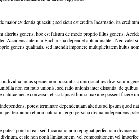
aior evidentia quaesiti ; sed sicut est credita Incarnatio, ita creditum 
 alterius generis, hoc est falsum de modo proprio illius generis. Acci
ter. Accidens autem in Eucharistia dependet aptitudinaliter. Nec valet si
rio generis qualitatis, sed intendit imponere multiplicitatem huius nom
m individua unius speciei non possunt sic uniri sicut res diversorum gen
nibilia non est ratio unionis, sed ratio unionis inter distantia, de quibus
 naturae nec e converso, et sic lapis et homo maxime possent facere u
ntum independens, potest terminare dependentiam alterius ad ipsum quod 
m per terminum et non naturam ; ergo persona divina independens pote
otest ponit in ea : sed Incarnatio non repugnat perfectioni divinae natu
divinum, et sic non ponit limitationem, vel compositionem vel imperfec