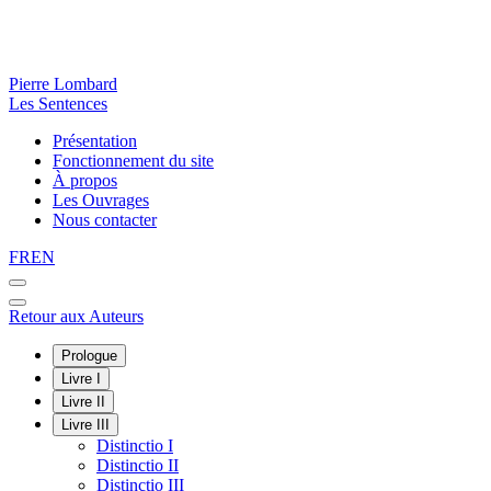
Pierre Lombard
Les Sentences
Présentation
Fonctionnement du site
À propos
Les Ouvrages
Nous contacter
FR
EN
Retour aux Auteurs
Prologue
Livre I
Livre II
Livre III
Distinctio I
Distinctio II
Distinctio III