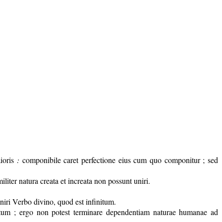
ioris
:
componibile caret perfectione eius cum quo componitur ; sed
iliter natura creata et increata non possunt uniri.
uniri Verbo divino, quod est infinitum.
utum ; ergo non potest terminare dependentiam naturae humanae ad