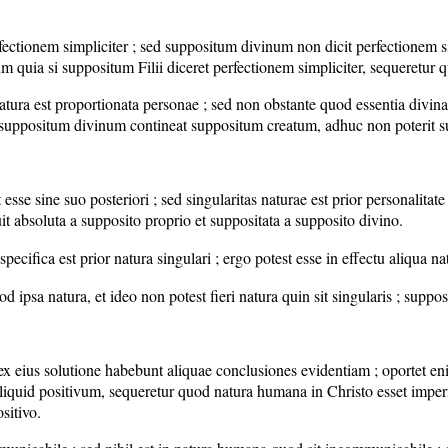
rfectionem simpliciter ; sed suppositum divinum non dicit perfectionem si
 quia si suppositum Filii diceret perfectionem simpliciter, sequeretur qu
ut natura est proportionata personae ; sed non obstante quod essentia di
od suppositum divinum contineat suppositum creatum, adhuc non poterit su
 esse sine suo posteriori ; sed singularitas naturae est prior personalitat
uit absoluta a supposito proprio et suppositata a supposito divino.
 specifica est prior natura singulari ; ergo potest esse in effectu aliqua na
d ipsa natura, et ideo non potest fieri natura quin sit singularis ; supp
x eius solutione habebunt aliquae conclusiones evidentiam ; oportet en
liquid positivum, sequeretur quod natura humana in Christo esset imperf
sitivo.