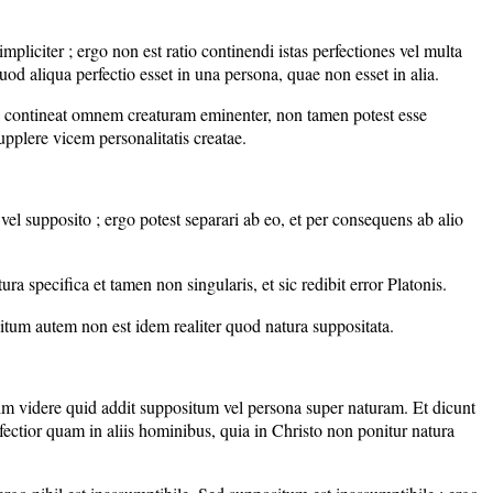
mpliciter ; ergo non est ratio continendi istas perfectiones vel multa
od aliqua perfectio esset in una persona, quae non esset in alia.
vina contineat omnem creaturam eminenter, non tamen potest esse
pplere vicem personalitatis creatae.
e vel supposito ; ergo potest separari ab eo, et per consequens ab alio
tura specifica et tamen non singularis, et sic redibit error Platonis.
ositum autem non est idem realiter quod natura suppositata.
im videre quid addit suppositum vel persona super naturam. Et dicunt
ectior quam in aliis hominibus, quia in Christo non ponitur natura