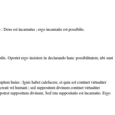
: Deus est incarnatus ; ergo incarnatio est possibilis.
bilis. Oportet ergo insistere in declarando hanc possibilitatem, ubi sunt
lum huius : Ignis habet calefacere, et quia sol continet virtualiter
 creati vel humani ; sed suppositum divinum continet virtualiter
test suppositum divinum. Sed ista suppositatio est incarnatio. Ergo