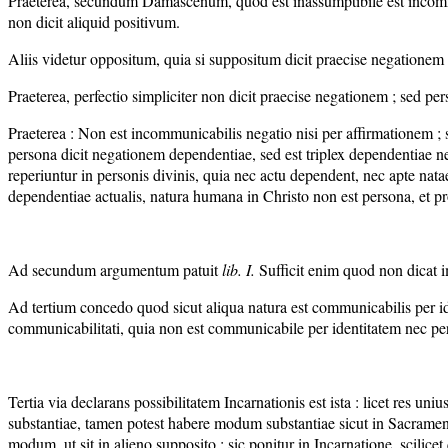
Praeterea, secundum Damascenum, quod est inassumptibile est incommun
non dicit aliquid positivum.
Aliis videtur oppositum, quia si suppositum dicit praecise negationem
Praeterea, perfectio simpliciter non dicit praecise negationem ; sed per
Praeterea : Non est incommunicabilis negatio nisi per affirmationem ;
persona dicit negationem dependentiae, sed est triplex dependentiae neg
reperiuntur in personis divinis, quia nec actu dependent, nec apte nat
dependentiae actualis, natura humana in Christo non est persona, et p
Ad secundum argumentum patuit
lib.
I
.
Sufficit enim quod non dicat i
Ad tertium concedo quod sicut aliqua natura est communicabilis per id
communicabilitati, quia non est communicabile per identitatem nec per
Tertia via declarans possibilitatem Incarnationis est ista : licet res u
substantiae, tamen potest habere modum substantiae sicut in Sacramento 
modum, ut sit in alieno supposito ; sic ponitur in Incarnatione, scilice