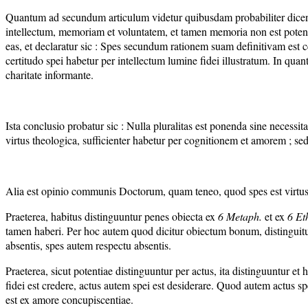
Quantum ad secundum articulum videtur quibusdam probabiliter dicendum
intellectum, memoriam et voluntatem, et tamen memoria non est potenti
eas, et declaratur sic : Spes secundum rationem suam definitivam est cer
certitudo spei habetur per intellectum lumine fidei illustratum. In quan
charitate informante.
Ista conclusio probatur sic : Nulla pluralitas est ponenda sine necessit
virtus theologica, sufficienter habetur per cognitionem et amorem ; sed
Alia est opinio communis Doctorum, quam teneo, quod spes est virtus di
Praeterea, habitus distinguuntur penes obiecta ex
6 Metaph
.
et ex
6 Et
tamen haberi. Per hoc autem quod dicitur obiectum bonum, distinguitur a
absentis, spes autem respectu absentis.
Praeterea, sicut potentiae distinguuntur per actus, ita distinguuntur et ha
fidei est credere, actus autem spei est desiderare. Quod autem actus spei
est ex amore concupiscentiae.