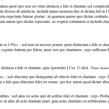
 quod spes non est virtus distincta a fide et charitate sed complectit
a diversa ab intellectu, includit tamen memoria duo ut dictum fuit in
I 
ta expectatio futurae gloriae ; in quantum autem spes dicitur certitudo, si
tum autem spes dicitur expectatio, sic respicit voluntatem et includit ch
ate ex
I
Phys.
; sed non est necesse ponere spem distinctam a fide et chari
 cognitio habetur per fidem, amor vero per charitatem ; ergo sufficiunt f
stincta a fide et charitate, quia Apostolus I Cor. 13 dicit :
Nunc manent
hic.
; sed obiectum spei distinguitur ab obiecto fidei et charitatis ; erg
 fide quia obiectum fidei est verum ; per hoc autem quod dicitur absens, 
bitus ; sed alius est actus spei ab actibus fidei et charitatis ; ergo. Proba
 sit alius ab actu charitatis patet, quia actus charitatis est nobilissimu