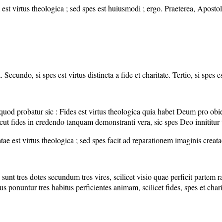
t virtus theologica ; sed spes est huiusmodi ; ergo. Praeterea, Apostol
Secundo, si spes est virtus distincta a fide et charitate. Tertio, si spes es
od probatur sic : Fides est virtus theologica quia habet Deum pro obiec
 sicut fides in credendo tanquam demonstranti vera, sic spes Deo innitit
ae est virtus theologica ; sed spes facit ad reparationem imaginis creata
 tres dotes secundum tres vires, scilicet visio quae perficit partem rat
uius ponuntur tres habitus perficientes animam, scilicet fides, spes et c