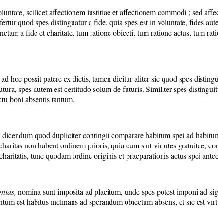
untate, scilicet affectionem iustitiae et affectionem commodi ; sed affe
nfertur quod spes distinguatur a fide, quia spes est in voluntate, fides a
nctam a fide et charitate, tum ratione obiecti, tum ratione actus, tum rat
ad hoc possit patere ex dictis, tamen dicitur aliter sic quod spes distingui
tura, spes autem est certitudo solum de futuris. Similiter spes distinguitu
ctu boni absentis tantum.
ate, dicendum quod dupliciter contingit comparare habitum spei ad habitu
itas non habent ordinem prioris, quia cum sint virtutes gratuitae, con
aritatis, tunc quodam ordine originis et praeparationis actus spei antece
enias
,
nomina sunt imposita ad placitum, unde spes potest imponi ad sig
ntum est habitus inclinans ad sperandum obiectum absens, et sic est virt