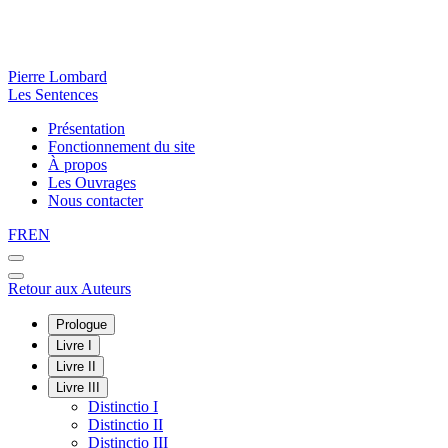
Pierre Lombard
Les Sentences
Présentation
Fonctionnement du site
À propos
Les Ouvrages
Nous contacter
FR
EN
Retour aux Auteurs
Prologue
Livre I
Livre II
Livre III
Distinctio I
Distinctio II
Distinctio III