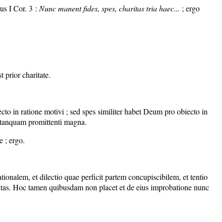
us I Cor. 3 :
Nunc manent fides, spes, charitas tria haec...
; ergo
t prior charitate.
to in ratione motivi ; sed spes similiter habet Deum pro obiecto in
ur tanquam promittenti magna.
e ; ergo.
ionalem, et dilectio quae perficit partem concupiscibilem, et tentio
haritas. Hoc tamen quibusdam non placet et de eius improbatione nunc