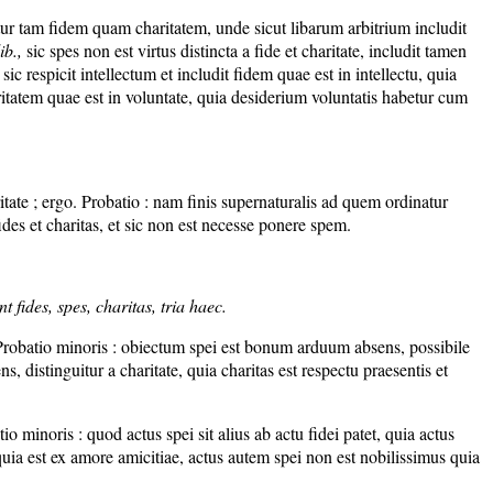
ur tam fidem quam charitatem, unde sicut libarum arbitrium includit
lib.,
sic spes non est virtus distincta a fide et charitate, includit tamen
c respicit intellectum et includit fidem quae est in intellectu, quia
aritatem quae est in voluntate, quia desiderium voluntatis habetur cum
tate ; ergo. Probatio : nam finis supernaturalis ad quem ordinatur
ides et charitas, et sic non est necesse ponere spem.
 fides, spes, charitas, tria haec.
o. Probatio minoris : obiectum spei est bonum arduum absens, possibile
distinguitur a charitate, quia charitas est respectu praesentis et
tio minoris : quod actus spei sit alius ab actu fidei patet, quia actus
s quia est ex amore amicitiae, actus autem spei non est nobilissimus quia