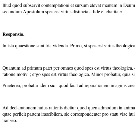
Illud quod subservit contemplationi et sursum elevat mentem in Deum es
secundum Apostolum spes est virtus distincta a fide et charitate.
Responsio.
In ista quaestione sunt tria videnda. Primo, si spes est virtus theologica. 
Quantum ad primum patet per omnes quod spes est virtus theologica, qu
ratione motivi ; ergo spes est virtus theologica. Minor probatur, quia
Praeterea, probatur idem sic : quod facit ad reparationem imaginis creat
Ad declarationem huius rationis dicitur quod quemadmodum in anima sunt
quae perficit partem irascibilem, sic correspondenter pro statu viae h
transeo.