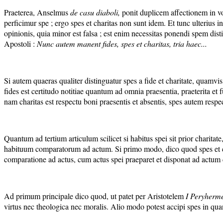
Praeterea, Anselmus
de casu diaboli
,
ponit duplicem affectionem in vol
perficimur spe ; ergo spes et charitas non sunt idem. Et tunc ulterius i
opinionis, quia minor est falsa ; est enim necessitas ponendi spem disti
Apostoli :
Nunc autem manent fides, spes et charitas, tria haec...
Si autem quaeras qualiter distinguatur spes a fide et charitate, quamvis 
fides est certitudo notitiae quantum ad omnia praesentia, praeterita et fu
nam charitas est respectu boni praesentis et absentis, spes autem respe
Quantum ad tertium articulum scilicet si habitus spei sit prior charit
habituum comparatorum ad actum. Si primo modo, dico quod spes et char
comparatione ad actus, cum actus spei praeparet et disponat ad actum ch
Ad primum principale dico quod, ut patet per Aristotelem
I Peryherm
virtus nec theologica nec moralis. Alio modo potest accipi spes in qua