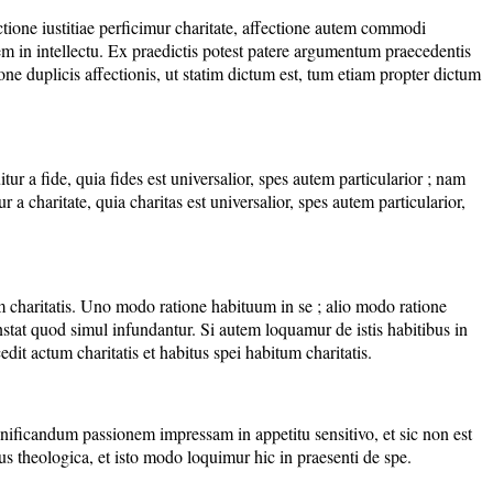
ctione iustitiae perficimur charitate, affectione autem commodi
utem in intellectu. Ex praedictis potest patere argumentum praecedentis
ione duplicis affectionis, ut statim dictum est, tum etiam propter dictum
tur a fide, quia fides est universalior, spes autem particularior ; nam
r a charitate, quia charitas est universalior, spes autem particularior,
m charitatis. Uno modo ratione habituum in se ; alio modo ratione
stat quod simul infundantur. Si autem loquamur de istis habitibus in
dit actum charitatis et habitus spei habitum charitatis.
nificandum passionem impressam in appetitu sensitivo, et sic non est
us theologica, et isto modo loquimur hic in praesenti de spe.