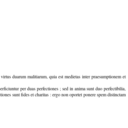
st virtus duarum malitiarum, quia est medietas inter praesumptionem et
perficiuntur per duas perfectiones ; sed in anima sunt duo perfectibilia,
ectiones sunt fides et charitas : ergo non oportet ponere spem distinctam