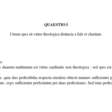
QUAESTIO I
Utrum spes sit virtus theologica distincta a fide et charitate.
go.
as duarum malitiarum est virtus cardinalis non theologica : sed spes e
.
ide, quia duo perfectibilia respectu eiusdem obiecti numero sufficienter 
eum ; ergo sufficienter perficiuntur per duas perfectiones. Sed istae perf