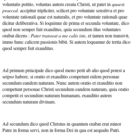
voluntatis petitio, voluntas autem creata Christi, ut patet in
quaest.
praeced.
accipitur tripliciter, scilicet pro voluntate sensitiva et pro
voluntate rationali quae est naturalis, et pro voluntate rationali quae
dicitur deliberativa. Si loquimur de prima et secunda voluntate, dico
quod non semper fuit exauditus, quia secundum illas voluntates
orabat dicens :
Pater transeat a me calix iste,
et tamen non transivit,
immo hunc calicem passionis bibit. Si autem loquamur de tertia dico
quod semper fuit exauditus.
Ad primum principale dico quod meno petit ab alio quod potest a
seipso habere, si oratio et exauditio competunt eidem personae
secundum eandem naturam. Nunc autem oratio et exauditio non
competunt personae Christi secundum eandem naturam, quia oratio
competit ei secundum naturam humanam, exauditio autem
secundum naturam divinam.
Ad secundum dico quod Christus in quantum orabat erat minor
Patre in forma servi, non in forma Dei in qua est aequalis Patri.