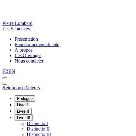
Pierre Lombard
Les Sentences
Présentation
Fonctionnement du site
À propos
Les Ouvrages
Nous contacter
FR
EN
Retour aux Auteurs
Prologue
Livre I
Livre II
Livre III
Distinctio I
Distinctio II
Distinctio III