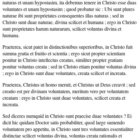
naturas et unam hypostasim, ita debemus tenere in Christo esse duas
voluntates et unam hypostasim ; quod probatur sic : Ubi sunt plures
naturae ibi sunt proprietates consequentes illas naturas ; sed in
Christo sunt duae naturae, divina scilicet et humana ; ergo in Christo
sunt proprietates harum naturarum, scilicet voluntas divina et
humana.
Praeterea, sicut patet in distinctionibus superioribus, in Christo fuit
summa gratia et fruitio et scientia ; ergo sicut propter scientiam
ponitur in Christo intellectus creatus, similiter propter gratiam
ponitur voluntas creata ; sed in Christo etiam ponitur voluntas divina
; ergo in Christo sunt duae voluntates, creata scilicet et increata.
Praeterea, Christus ut homo meruit, et Christus ut Deus creavit ; sed
creatio est per divinam voluntatem, meritum vero per voluntatem
creatam : ergo in Christo sunt duae voluntates, scilicet creata et
increata.
Sed diceres numquid in Christo sunt praecise duae voluntates ? Ei
dicit hic quidam Doctor satis probabiliter, quod large sumendo
voluntatem pro appetitu, in Christo sunt tres voluntates essentialiter
distinctae scilicet voluntas divina, voluntas creata rationalis et