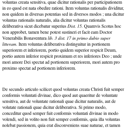
voluntas creata sensitiva, quae dicitur rationalis per participationem
in eo quod est nata obedire rationi. Item voluntas rationalis dividitur,
non quidem in diversas potentias sed in diversos modos ; una dicitur
voluntas rationalis naturalis, alia dicitur voluntas rationalis
deliberativa sicut dicebatur superius
Dist. 15.
Quamvis Scotus hoc
non approbet, tamen bene potest sustineri et facit eam Doctor
Venerabilis Bonaventura
lib. 3 dist.
17
in primo dubio super
litteram.
Item voluntas deliberativa distinguitur in portionem
superiorem et inferiorem, portio quidem superior respicit Deum,
portio autem inferior respicit proximum et res inferiores Deo ; unde
mori amore Dei spectat ad portionem superiorem, mori autem pro
proximo spectat ad portionem inferiorem.
De secundo articulo scilicet quod voluntas creata Christi fuit semper
conformis voluntati divinae, dico quod aut quaeritur de voluntate
sensitiva, aut de voluntate rationali quae dicitur naturalis, aut de
volutate rationali quae dicitur deliberativa. Si primo modo,
conceditur quod semper fuit conformis voluntati divinae in modo
volendi, sed in volito non fuit semper conformis, quia illa voluntas
nolebat passionem, quia erat disconveniens suae naturae, et tamen