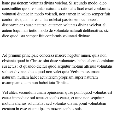
hanc passionem voluntas divina volebat. Si secundo modo, dico
consimiliter quod voluntas naturalis rationalis licet esset conformis
voluntati divinae in modo volendi, non tamen in volito semper fuit
conformis, quia illa voluntas nolebat passionem, cum esset
disconveniens suae naturae, et tamen voluntas divina volebat. Si
autem loquimur tertio modo de voluntate naturali deliberativa, sic
dico quod ista semper fuit conformis voluntati divinae.
Ad primum principale concessa maiore negetur minor, quia non
obstante quod in Christo sint duae voluntates, habet altera dominium
sui actus ; et quando dicitur quod sequitur motum alterius voluntatis
scilicet divinae, dico quod non valet quia Verbum assumens
naturam, nullam habet activitatem propriam super naturam
assumptam quam non habet tota Trinitas.
Vel aliter, secundum unam opinionem quae ponit quod voluntas est
causa immediate sui actus et totalis causa, et tunc non sequitur
motum alterius voluntatis ; sed voluntas divina ponit voluntatem
creatam in esse et sinit ipsum moveri actibus suis.