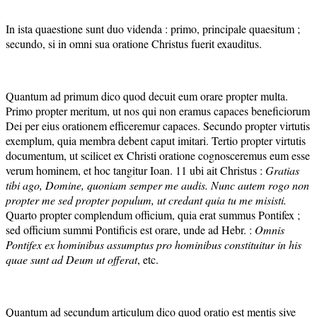
In ista quaestione sunt duo videnda : primo, principale quaesitum ;
secundo, si in omni sua oratione Christus fuerit exauditus.
Quantum ad primum dico quod decuit eum orare propter multa.
Primo propter meritum, ut nos qui non eramus capaces beneficiorum
Dei per eius orationem efficeremur capaces. Secundo propter virtutis
exemplum, quia membra debent caput imitari. Tertio propter virtutis
documentum, ut scilicet ex Christi oratione cognosceremus eum esse
verum hominem, et hoc tangitur Ioan. 11 ubi ait Christus :
Gratias
tibi ago, Domine, quoniam semper me audis.
Nunc autem rogo non
propter me sed propter populum, ut credant quia tu me misisti.
Quarto propter complendum officium, quia erat summus Pontifex ;
sed officium summi Pontificis est orare, unde ad Hebr. :
Omnis
Pontifex ex hominibus assumptus pro hominibus constituitur in his
quae sunt ad Deum ut offerat
, etc.
Quantum ad secundum articulum dico quod oratio est mentis sive