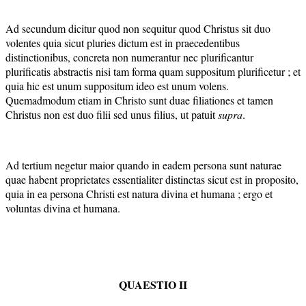
Ad secundum dicitur quod non sequitur quod Christus sit duo
volentes quia sicut pluries dictum est in praecedentibus
distinctionibus, concreta non numerantur nec plurificantur
plurificatis abstractis nisi tam forma quam suppositum plurificetur ; et
quia hic est unum suppositum ideo est unum volens.
Quemadmodum etiam in Christo sunt duae filiationes et tamen
Christus non est duo filii sed unus filius, ut patuit
supra
.
Ad tertium negetur maior quando in eadem persona sunt naturae
quae habent proprietates essentialiter distinctas sicut est in proposito,
quia in ea persona Christi est natura divina et humana ; ergo et
voluntas divina et humana.
QU
A
ESTIO II