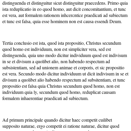
distinguenda et distinguitur sicut distinguitur praecedens. Primo quia
ista reduplicatio in eo quod homo, aut dicit concomitantium, et tunc
est vera, aut formalem rationem inhcercntice praedicati ad subiectum
et tunc est falsa, quia esse hominem non est causa essendi Deum.
Tertia conclusio est ista, quod ista propositio, Christus secundum
quod homo est individuum, non est simpliciter vera, sed est
distinguenda, quia uno modo dicitur individuum quod est indivisum
in se et divisum a quolibet alio, non habendo respectum ad
subsistentiam, sed ad unionem animae et corporis, et sic propositio
est vera. Secundo modo dicitur individuum ut dicit indivisum in se et
divisum a quolibet alio habendo respectum ad subsitentiam, et tunc
propositio est falsa quia Christus secundum quod homo, non est
individuum quia ly, secundum quod homo, reduplicat causam
formalem inhaerentiae praedicati ad subiectum.
Ad primum principale quando dicitur haec competit cuilibet
supposito naturae, ergo competit ei ratione naturae, dicitur quod