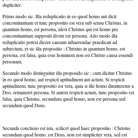
dupliciter.
Primo modo sic. Illa reduplicatio in eo quod homo aut dicit
concomitantiam et tunc propositio est vera sub sensu Christus, in
quantum homo, est persona, idest Christus qui est homo per
concomitantiam suppositi divini est persona. Alio modo illa
reduplicatio potest dicere causam inhaerendae praedicati ad
subiectum, et sic illa propositio ; Christus in quantum homo, est
persona, est falsa, quia esse hominem non est Christo causa essendi
personam.
Secundo modo distinguitur illa proposido sic : cum dicitur Christus
in eo quod homo, aut respicit aptitudinem aut actum. Si respicit
aptitudinem, tunc propositio est vera, quia si ille homo dimitteretur a
Deo, remaneret persona. Si autem respicit actum, tunc propositio est
falsa, quia Christus, secundum quod homo, non est persona sed
secundum quod Deus.
Secunda conclusio est ista, scilicet quod haec propositio : Christus
secundum quod homo, est Deus, non est simpliciter vera, sed est