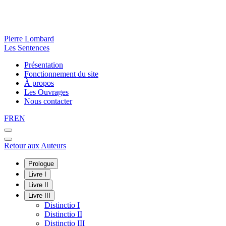
Pierre Lombard
Les Sentences
Présentation
Fonctionnement du site
À propos
Les Ouvrages
Nous contacter
FR
EN
Retour aux Auteurs
Prologue
Livre I
Livre II
Livre III
Distinctio I
Distinctio II
Distinctio III