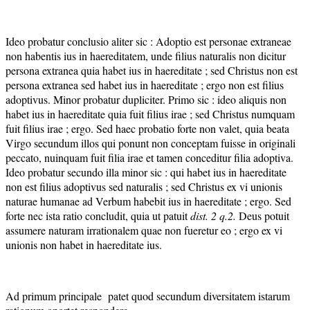
Ideo probatur conclusio aliter sic : Adoptio est personae extraneae
non habentis ius in haereditatem, unde filius naturalis non dicitur
persona extranea quia habet ius in haereditate ; sed Christus non est
persona extranea sed habet ius in haereditate ; ergo non est filius
adoptivus. Minor probatur dupliciter. Primo sic : ideo aliquis non
habet ius in haereditate quia fuit filius irae ; sed Christus numquam
fuit filius irae ; ergo. Sed haec probatio forte non valet, quia beata
Virgo secundum illos qui ponunt non conceptam fuisse in originali
peccato, nuinquam fuit filia irae et tamen conceditur filia adoptiva.
Ideo probatur secundo illa minor sic : qui habet ius in haereditate
non est filius adoptivus sed naturalis ; sed Christus ex vi unionis
naturae humanae ad Verbum habebit ius in haereditate ; ergo. Sed
forte nec ista ratio concludit, quia ut patuit
dist. 2 q.2.
Deus potuit
assumere naturam irrationalem quae non fueretur eo ; ergo ex vi
unionis non habet in haereditate ius.
Ad primum principale patet quod secundum diversitatem istarum