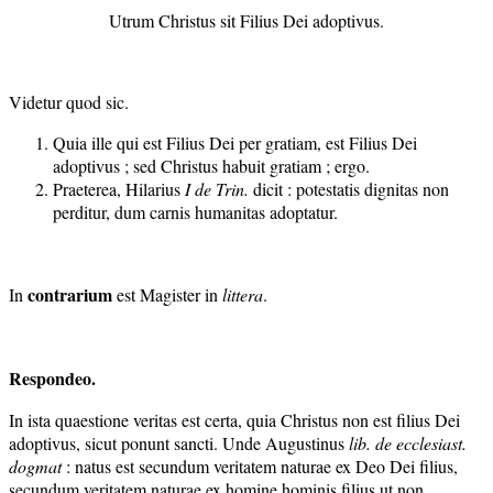
Utrum Christus sit Filius Dei adoptivus.
Videtur quod sic.
Quia ille qui est Filius Dei per gratiam, est Filius Dei
adoptivus ; sed Christus habuit gratiam ; ergo.
Praeterea, Hilarius
I
de Trin.
dicit : potestatis dignitas non
perditur, dum carnis humanitas adoptatur.
contrarium
In
est Magister in
littera
.
Respondeo.
In ista quaestione veritas est certa, quia Christus non est filius Dei
adoptivus, sicut ponunt sancti. Unde Augustinus
lib. de ecclesiast.
dogmat
: natus est secundum veritatem naturae ex Deo Dei filius,
secundum veritatem naturae ex homine hominis filius ut non