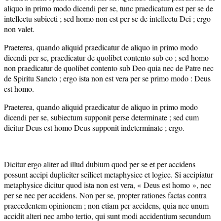
aliquo in primo modo dicendi per se, tunc praedicatum est per se de
intellectu subiecti ; sed homo non est per se de intellectu Dei ; ergo
non valet.
Praeterea, quando aliquid praedicatur de aliquo in primo modo
dicendi per se, praedicatur de quolibet contento sub eo ; sed homo
non praedicatur de quolibet contento sub Deo quia nec de Patre nec
de Spiritu Sancto ; ergo ista non est vera per se primo modo : Deus
est homo.
Praeterea, quando aliquid praedicatur de aliquo in primo modo
dicendi per se, subiectum supponit perse determinate ; sed cum
dicitur Deus est homo Deus supponit indeterminate ; ergo.
Dicitur ergo aliter ad illud dubium quod per se et per accidens
possunt accipi dupliciter scilicet metaphysice et logice. Si accipiatur
metaphysice dicitur quod ista non est vera, « Deus est homo », nec
per se nec per accidens. Non per se, propter rationes factas contra
praecedentem opinionem ; non etiam per accidens, quia nec unum
accidit alteri nec ambo tertio, qui sunt modi accidentium secundum