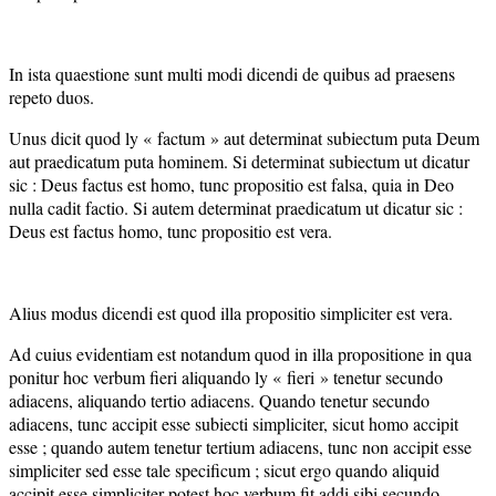
In ista quaestione sunt multi modi dicendi de quibus ad praesens
repeto duos.
Unus dicit quod ly « factum » aut determinat subiectum puta Deum
aut praedicatum puta hominem. Si determinat subiectum ut dicatur
sic : Deus factus est homo, tunc propositio est falsa, quia in Deo
nulla cadit factio. Si autem determinat praedicatum ut dicatur sic :
Deus est factus homo, tunc propositio est vera.
Alius modus dicendi est quod illa propositio simpliciter est vera.
Ad cuius evidentiam est notandum quod in illa propositione in qua
ponitur hoc verbum fieri aliquando ly « fieri » tenetur secundo
adiacens, aliquando tertio adiacens. Quando tenetur secundo
adiacens, tunc accipit esse subiecti simpliciter, sicut homo accipit
esse ; quando autem tenetur tertium adiacens, tunc non accipit esse
simpliciter sed esse tale specificum ; sicut ergo quando aliquid
accipit esse simpliciter potest hoc verbum fit addi sibi secundo