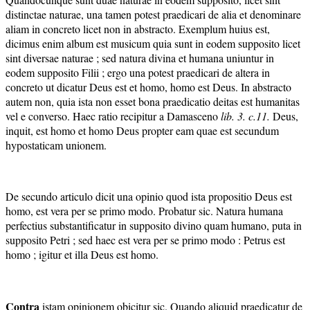
distinctae naturae, una tamen potest praedicari de alia et denominare
aliam in concreto licet non in abstracto. Exemplum huius est,
dicimus enim album est musicum quia sunt in eodem supposito licet
sint diversae naturae ; sed natura divina et humana uniuntur in
eodem supposito Filii ; ergo una potest praedicari de altera in
concreto ut dicatur Deus est et homo, homo est Deus. In abstracto
autem non, quia ista non esset bona praedicatio deitas est humanitas
vel e converso. Haec ratio recipitur a Damasceno
lib. 3. c.
11
.
Deus,
inquit, est homo et homo Deus propter eam quae est secundum
hypostaticam unionem.
De secundo articulo dicit una opinio quod ista propositio Deus est
homo, est vera per se primo modo. Probatur sic. Natura humana
perfectius substantificatur in supposito divino quam humano, puta in
supposito Petri ; sed haec est vera per se primo modo : Petrus est
homo ; igitur et illa Deus est homo.
Contra
istam opinionem obicitur sic. Quando aliquid praedicatur de