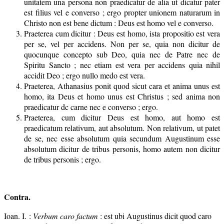
unitatem una persona non praedicatur de alia ut dicatur pater
est filius vel e converso ; ergo propter unionem naturarum in
Christo non est bene dictum : Deus est homo vel e converso.
Praeterea cum dicitur : Deus est homo, ista propositio est vera
per se, vel per accidens. Non per se, quia non dicitur de
quocunque concepto sub Deo, quia nec de Patre nec de
Spiritu Sancto ; nec etiam est vera per accidens quia nihil
accidit Deo ; ergo nullo medo est vera.
Praeterea, Athanasius ponit quod sicut cara et anima unus est
homo, ita Deus et homo unus est Christus ; sed anima non
praedicatur dc carne nec e converso ; ergo.
Praeterea, cum dicitur Deus est homo, aut homo est
praedicatum relativum, aut absolutum. Non relativum, ut patet
de se, nec esse absolutum quia secundum Augustinum esse
absolutum dicitur de tribus personis, homo autem non dicitur
de tribus personis ; ergo.
Contra.
Ioan. I. :
Verbum caro factum
: est ubi Augustinus dicit quod caro