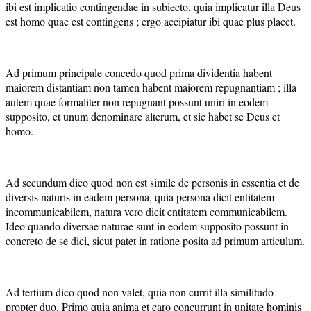
ibi est implicatio contingendae in subiecto, quia implicatur illa Deus
est homo quae est contingens ; ergo accipiatur ibi quae plus placet.
Ad primum principale concedo quod prima dividentia habent
maiorem distantiam non tamen habent maiorem repugnantiam ; illa
autem quae formaliter non repugnant possunt uniri in eodem
supposito, et unum denominare alterum, et sic habet se Deus et
homo.
Ad secundum dico quod non est simile de personis in essentia et de
diversis naturis in eadem persona, quia persona dicit entitatem
incommunicabilem, natura vero dicit entitatem communicabilem.
Ideo quando diversae naturae sunt in eodem supposito possunt in
concreto de se dici, sicut patet in ratione posita ad primum articulum.
Ad tertium dico quod non valet, quia non currit illa similitudo
propter duo. Primo quia anima et caro concurrunt in unitate hominis