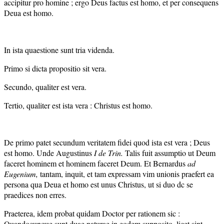
accipitur pro homine ; ergo Deus factus est homo, et per consequens
Deua est homo.
In ista quaestione sunt tria videnda.
Primo si dicta propositio sit vera.
Secundo, qualiter est vera.
Tertio, qualiter est ista vera : Christus est homo.
De primo patet secundum veritatem fidei quod ista est vera ; Deus
est homo. Unde Augustinus
I
de Tri
n
.
Talis fuit assumptio ut Deum
faceret hominem et hominem faceret Deum. Et Bernardus
ad
Eugenium,
tantam, inquit, et tam expressam vim unionis praefert ea
persona qua Deua et homo est unus Christus, ut si duo dc se
praedices non erres.
Praeterea, idem probat quidam Doctor per rationem sic :
Quandocunque sunt duae naturae in eodem supposito, licet sint