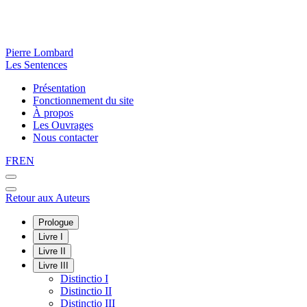
Pierre Lombard
Les Sentences
Présentation
Fonctionnement du site
À propos
Les Ouvrages
Nous contacter
FR
EN
Retour aux Auteurs
Prologue
Livre I
Livre II
Livre III
Distinctio I
Distinctio II
Distinctio III