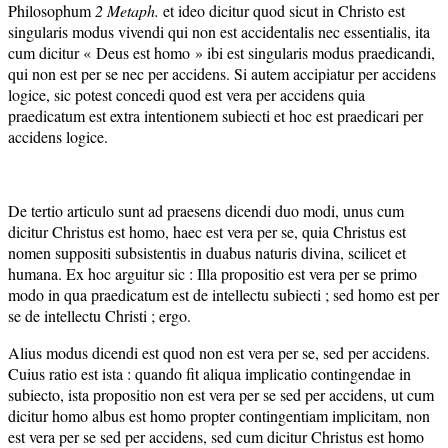
Philosophum
2 M
e
taph.
et ideo dicitur quod sicut in Christo est
singularis modus vivendi qui non est accidentalis nec essentialis, ita
cum dicitur « Deus est homo » ibi est singularis modus praedicandi,
qui non est per se nec per accidens. Si autem accipiatur per accidens
logice, sic potest concedi quod est vera per accidens quia
praedicatum est extra intentionem subiecti et hoc est praedicari per
accidens logice.
De tertio articulo sunt ad praesens dicendi duo modi, unus cum
dicitur Christus est homo, haec est vera per se, quia Christus est
nomen suppositi subsistentis in duabus naturis divina, scilicet et
humana. Ex hoc arguitur sic : Illa propositio est vera per se primo
modo in qua praedicatum est de intellectu subiecti ; sed homo est per
se de intellectu Christi ; ergo.
Alius modus dicendi est quod non est vera per se, sed per accidens.
Cuius ratio est ista : quando fit aliqua implicatio contingendae in
subiecto, ista propositio non est vera per se sed per accidens, ut cum
dicitur homo albus est homo propter contingentiam implicitam, non
est vera per se sed per accidens, sed cum dicitur Christus est homo