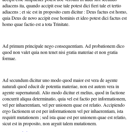
adiacens ita, quando accipit esse tale potest dici fieri tale et tertio
adiacens ; et sic est in proposito cum dicitur : Deus factus est homo,
quia Deus de novo accipit esse hominis et ideo potest dici factus est
homo quae factio est a tota Trinitate.
Ad primum principale nego consequentiam. Ad probationem dico
quod non valet quia non tenet nisi gratia materiae et non gratia
formae.
Ad secundum dicitur uno modo quod maior est vera de agente
naturali quod educit de potentia materiae, non est autem vera in
agente supernaturali. Alio modo dicitur et melius, quod in factione
concurrit aliqua determinatio, quia vel est factio per informationem,
vel per inhaerentiam, vel per unionem quae est relatio. Accipiendo
ergo factionem ut est per informationem vel per inhaerentiam, ista
requirit mutationem ; sed ista quae est per unionem quae est relatio,
sicut est in proposito, non arguit talem mutationem.