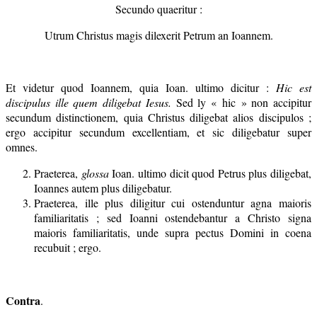
Secundo quaeritur :
Utrum Christus magis dilexerit Petrum an Ioannem.
Et videtur quod Ioannem, quia Ioan. ultimo dicitur :
Hic est
discipulus ille quem diligebat Iesus.
Sed ly « hic » non accipitur
secundum distinctionem, quia Christus diligebat alios discipulos ;
ergo accipitur secundum excellentiam, et sic diligebatur super
omnes.
Praeterea,
glossa
Ioan. ultimo dicit quod Petrus plus diligebat,
Ioannes autem plus diligebatur.
Praeterea, ille plus diligitur cui ostenduntur agna maioris
familiaritatis ; sed Ioanni ostendebantur a Christo signa
maioris familiaritatis, unde supra pectus Domini in coena
recubuit ; ergo.
Contra
.