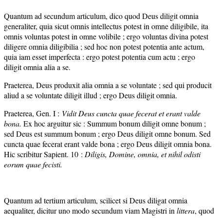
Quantum ad secundum articulum, dico quod Deus diligit omnia
generaliter, quia sicut omnis intellectus potest in omne diligibile, ita
omnis voluntas potest in omne volibile ; ergo voluntas divina potest
diligere omnia diligibilia ; sed hoc non potest potentia ante actum,
quia iam esset imperfecta : ergo potest potentia cum actu ; ergo
diligit omnia alia a se.
Praeterea, Deus produxit alia omnia a se voluntate ; sed qui producit
aliud a se voluntate diligit illud ; ergo Deus diligit omnia.
Praeterea, Gen. I :
Vidit Deus cuncta quae fecerat et erant valde
bona.
Ex hoc arguitur sic : Summum bonum diligit omne bonum ;
sed Deus est summum bonum ; ergo Deus diligit omne bonum. Sed
cuncta quae fecerat erant valde bona ; ergo Deus diligit omnia bona.
Hic scribitur Sapient. 10 :
Diligis, Domine, omnia, et nihil odisti
eorum quae fecisti.
Quantum ad tertium articulum, scilicet si Deus diligat omnia
aequaliter, dicitur uno modo secundum viam Magistri in
littera
, quod