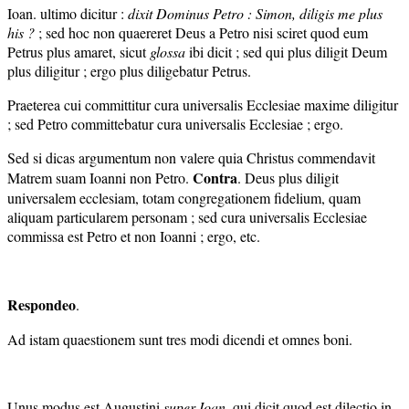
Ioan. ultimo dicitur :
dixit Dominus Petro : Simon, diligis me plus
his
?
; sed hoc non quaereret Deus a Petro nisi sciret quod eum
Petrus plus amaret, sicut
glossa
ibi dicit ; sed qui plus diligit Deum
plus diligitur ; ergo plus diligebatur Petrus.
Praeterea cui committitur cura universalis Ecclesiae maxime diligitur
; sed Petro committebatur cura universalis Ecclesiae ; ergo.
Sed si dicas argumentum non valere quia Christus commendavit
Contra
Matrem suam Ioanni non Petro.
. Deus plus diligit
universalem ecclesiam, totam congregationem fidelium, quam
aliquam particularem personam ; sed cura universalis Ecclesiae
commissa est Petro et non Ioanni ; ergo, etc.
Respondeo
.
Ad istam quaestionem sunt tres modi dicendi et omnes boni.
Unus modus est Augustini
super Ioan
. qui dicit quod est dilectio in