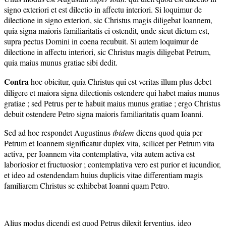
signo exteriori et est dilectio in affectu interiori. Si loquimur de
dilectione in signo exteriori, sic Christus magis diligebat Ioannem,
quia signa maioris familiaritatis ei ostendit, unde sicut dictum est,
supra pectus Domini in coena recubuit. Si autem loquimur de
dilectione in affectu interiori, sic Christus magis diligebat Petrum,
quia maius munus gratiae sibi dedit.
Contra
hoc obicitur, quia Christus qui est veritas illum plus debet
diligere et maiora signa dilectionis ostendere qui habet maius munus
gratiae ; sed Petrus per te habuit maius munus gratiae ; ergo Christus
debuit ostendere Petro signa maioris familiaritatis quam Ioanni.
Sed ad hoc respondet Augustinus
ibidem
dicens quod quia per
Petrum et Ioannem significatur duplex vita, scilicet per Petrum vita
activa, per Ioannem vita contemplativa, vita autem activa est
laboriosior et fructuosior ; contemplativa vero est purior et iucundior,
et ideo ad ostendendam huius duplicis vitae differentiam magis
familiarem Christus se exhibebat Ioanni quam Petro.
Alius modus dicendi est quod Petrus dilexit ferventius, ideo