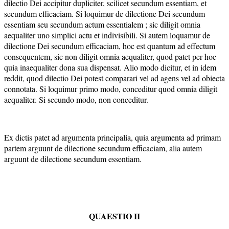
dilectio Dei accipitur dupliciter, scilicet secundum essentiam, et
secundum efficaciam. Si loquimur de dilectione Dei secundum
essentiam seu secundum actum essentialem ; sic diligit omnia
aequaliter uno simplici actu et indivisibili. Si autem loquamur de
dilectione Dei secundum efficaciam, hoc est quantum ad effectum
consequentem, sic non diligit omnia aequaliter, quod patet per hoc
quia inaequaliter dona sua dispensat. Alio modo dicitur, et in idem
reddit, quod dilectio Dei potest comparari vel ad agens vel ad obiecta
connotata. Si loquimur primo modo, conceditur quod omnia diligit
aequaliter. Si secundo modo, non conceditur.
Ex dictis patet ad argumenta principalia, quia argumenta ad primam
partem arguunt de dilectione secundum efficaciam, alia autem
arguunt de dilectione secundum essentiam.
QUAESTIO II