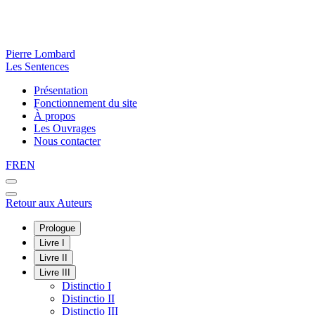
Pierre Lombard
Les Sentences
Présentation
Fonctionnement du site
À propos
Les Ouvrages
Nous contacter
FR
EN
Retour aux Auteurs
Prologue
Livre I
Livre II
Livre III
Distinctio I
Distinctio II
Distinctio III