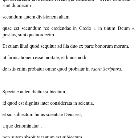
sunt duodecim ;
secundum autem divisionem aliam,
quae est secundum res credendas in Credo « in unum Deum »,
positas, sunt quatuordecim.
Et etiam illud quod sequitur ad illa duo ex parte bonorum morum,
ut fornicationem esse mortale, et huiusmodi :
de istis enim probatur omne quod probatur in
sacra Scriptura
.
Speciale auten dicitur subiectum,
id quod est dignius inter considerata in scientia,
et sic subiectum huius scientiae Deus est,
a quo denominatur ;
non autem absolute tantum est subiectum,