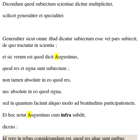
Dicendum quod subiectum scientiae dicitur multipliciter,
scilicet generaliter et specialiter.
Generaliter sicut omne illud dicatur subiectum esse vel pars subiecti,
de quo tractatur in scientia ;
et sic verum est quod dicit
A
ugustinus,
quod res et signa sunt subiectum ;
non tamen absolute in eo quod res,
nec absolute in eo quod signa,
sed in quantum faciunt aliquo modo ad beatitudinis participationem.
infra
Et hoc notat
A
ugustinus cum
subdit,
dicens :
Id vero in rebus considerandum est, quod res aliae sunt quibus