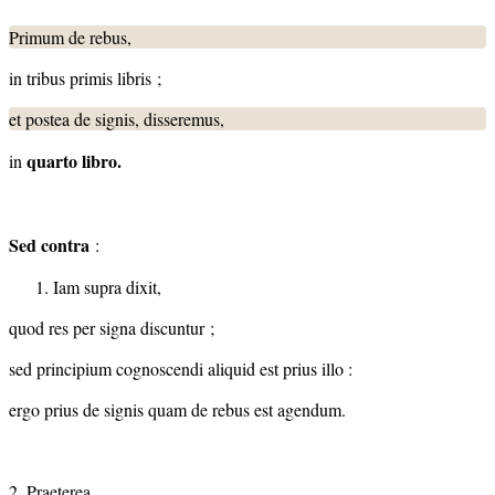
Primum de rebus,
in tribus primis libris ;
et postea de signis, disseremus,
quarto libro.
in
Sed contra
:
Iam supra dixit,
quod res per signa discuntur ;
sed principium cognoscendi aliquid est prius illo :
ergo prius de signis quam de rebus est agendum.
2. Praeterea,