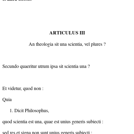
ARTICULUS III
An theologia sit una scientia, vel plures ?
Secundo quaeritur utrum ipsa sit scientia una ?
Et videtur, quod non :
Quia
Dicit Philosophus,
quod scientia est una, quae est unius generis subiecti :
sed res et signa non sunt unius generis subiecti :