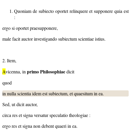
Quoniam de subiecto oportet relinquere et supponere quia est
:
ergo si oportet praesupponere,
male facit auctor investigando subiectum scientiae istius.
2. Item,
primo Philosophiae
A
vicenna, in
dicit
quod
in nulla scientia idem est subiectum, et quaesitum in ea.
Sed, ut dicit auctor,
circa res et signa versatur speculatio theologiae :
ergo res et signa non debent quaeri in ea.