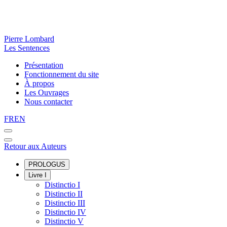
Pierre Lombard
Les Sentences
Présentation
Fonctionnement du site
À propos
Les Ouvrages
Nous contacter
FR
EN
Retour aux Auteurs
PROLOGUS
Livre I
Distinctio I
Distinctio II
Distinctio III
Distinctio IV
Distinctio V