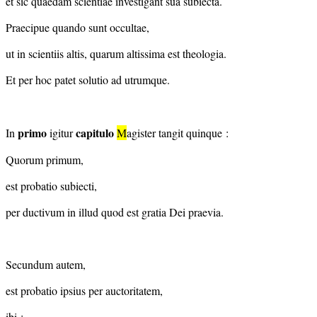
et sic quaedam scientiae investigant sua subiecta.
Praecipue quando sunt occultae,
ut in scientiis altis, quarum altissima est theologia.
Et per hoc patet solutio ad utrumque.
primo
capitulo
In
igitur
M
agister tangit quinque :
Quorum primum,
est probatio subiecti,
per ductivum in illud quod est gratia Dei praevia.
Secundum autem,
est probatio ipsius per auctoritatem,
ibi :