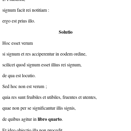
signum facit rei notitiam :
ergo est prius illo.
Solutio
Hoc esset verum
si signum et res acciperentur in eodem ordine,
scilicet quod signum esset illius rei signum,
de qua est locutio.
Sed hoc non est verum ;
quia res sunt fruibiles et utibiles, fruentes et utentes,
quae non per se significantur illis signis,
libro quarto
de quibus agitur in
.
Et ideo obiectio illa non procedit.