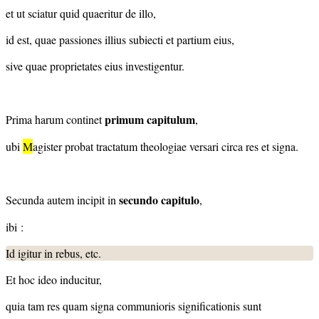
et ut sciatur quid quaeritur de illo,
id est, quae passiones illius subiecti et partium eius,
sive quae proprietates eius investigentur.
primum capitulum
Prima harum continet
,
ubi
M
agister probat tractatum theologiae versari circa res et signa.
secundo capitulo
Secunda autem incipit in
,
ibi :
Id igitur in rebus, etc.
Et hoc ideo inducitur,
quia tam res quam signa communioris significationis sunt