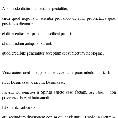
Alio modo dicitur subiectum specialiter,
circa quod negotiatur scientia probando de ipso proprietates quae
passiones dicuntur,
et differentias per principia, scilicet propria :
et sic quidam antiqui dixerunt,
quod credibile generaliter acceptum est subiectum theologiae.
Voco autem credibile generaliter acceptum, praeambulum articula,
sicut Deum esse veracem, Deum esse,
sacram Scripturam
a Spiritu sancto esse factam,
Scripturam
non
posse excidere, et huiusmodi.
Et similiter articulos
qui secundum divisionem eorum qui ediderunt « Credo in Deum »,