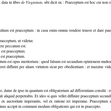
 data in libro
de Virginitate,
ubi dicit sic : Praeceptum est hoc cui non 
ilium est praeceptum : in casu enim omnia vendere teneor et dare paup
raeceptum, ut videtur.
ere peccatum est.
s est praeceptum.
a est praeceptum.
ptum est opus meritorium : quod falsum est secundum opinionem multorum
beret diffiniri per aliam virtutem sicut per obedientiam : et maxime vid
datur de ipso in quantum est obligatorium ad differentiam consilii : et
ali aliquid perpetrabis. Et ideo si quis vellet diffinire praeceptum sec
ex auctoritate imperantis, vel ex ratione rei imperatae. Praeceptum 
inus accipit in communi modum obligationis qui est in praecepto.