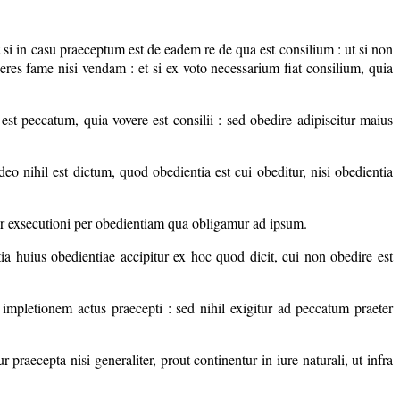
si in casu praeceptum est de eadem re de qua est consilium : ut si non
s fame nisi vendam : et si ex voto necessarium fiat consilium, quia
st peccatum, quia vovere est consilii : sed obedire adipiscitur maius
o nihil est dictum, quod obedientia est cui obeditur, nisi obedientia
.
atur exsecutioni per obedientiam qua obligamur ad ipsum.
a huius obedientiae accipitur ex hoc quod dicit, cui non obedire est
mpletionem actus praecepti : sed nihil exigitur ad peccatum praeter
praecepta nisi generaliter, prout continentur in iure naturali, ut infra