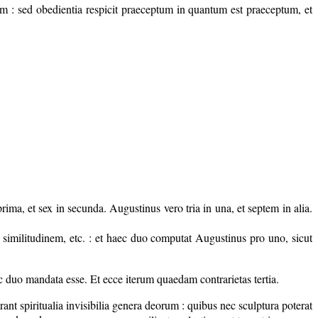
m : sed obedientia respicit praeceptum in quantum est praeceptum, et
ma, et sex in secunda. Augustinus vero tria in una, et septem in alia.
 similitudinem, etc. : et haec duo computat Augustinus pro uno, sicut
 duo mandata esse. Et ecce iterum quaedam contrarietas tertia.
ant spiritualia invisibilia genera deorum : quibus nec sculptura poterat