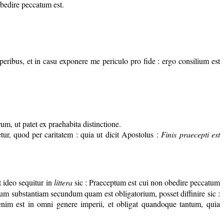
obedire peccatum est.
eribus, et in casu exponere me periculo pro fide : ergo consilium est
, ut patet ex praehabita distinctione.
etur, quod per caritatem : quia ut dicit Apostolus :
Finis praecepti est
 ideo sequitur in
littera
sic : Praeceptum est cui non obedire peccatum
undum substantiam secundum quam est obligatorium, posset diffinire sic :
enim est in omni genere imperii, et obligat quandoque tantum, quia