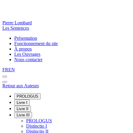
Pierre Lombard
Les Sentences
Présentation
Fonctionnement du site
À propos
Les Ouvrages
Nous contacter
FR
EN
Retour aux Auteurs
PROLOGUS
Livre I
Livre II
Livre III
PROLOGUS
Distinctio I
Distinctio II