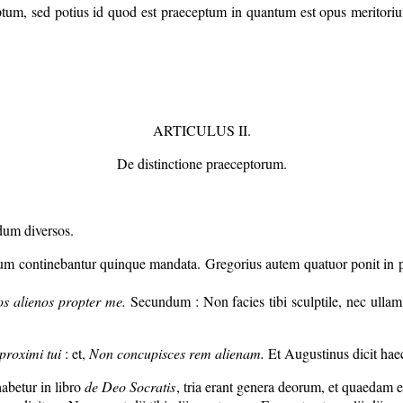
ptum, sed potius id quod est praeceptum in quantum est opus meritoriu
.
ARTICULUS II.
De distinctione praeceptorum.
dum diversos.
um continebantur quinque mandata. Gregorius autem quatuor ponit in pri
s alienos propter me.
Secundum : Non facies tibi sculptile, nec ullam
roximi tui
: et,
Non concupisces rem alienam.
Et Augustinus dicit haec
habetur in libro
de Deo Socratis
, tria erant genera deorum, et quaedam er