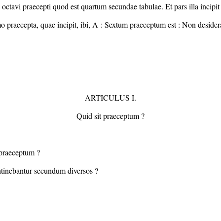
 octavi praecepti quod est quartum secundae tabulae. Et pars illa incipit
o praecepta, quae incipit, ibi, A : Sextum praeceptum est : Non desidera
ARTICULUS I.
Quid sit praeceptum ?
 praeceptum ?
ntinebantur secundum diversos ?