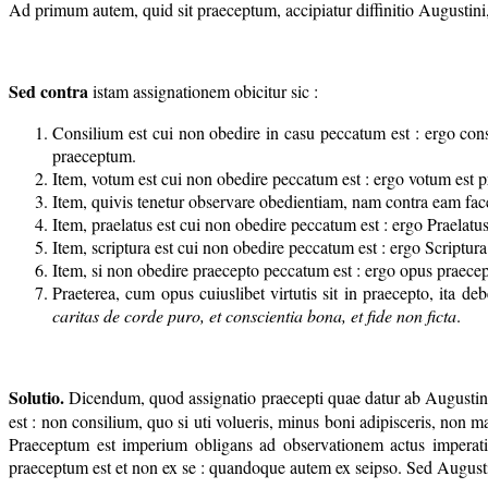
Ad primum autem, quid sit praeceptum, accipiatur diffinitio Augustini,
Sed contra
istam assignationem obicitur sic :
Consilium est cui non obedire in casu peccatum est : ergo cons
praeceptum.
Item, votum est cui non obedire peccatum est : ergo votum est p
Item, quivis tenetur observare obedientiam, nam contra eam fac
Item, praelatus est cui non obedire peccatum est : ergo Praelatu
Item, scriptura est cui non obedire peccatum est : ergo Scriptur
Item, si non obedire praecepto peccatum est : ergo opus praece
Praeterea, cum opus cuiuslibet virtutis sit in praecepto, ita de
caritas de corde puro, et conscientia bona, et fide non ficta
.
Solutio.
Dicendum, quod assignatio praecepti quae datur ab Augustino, 
est : non consilium, quo si uti volueris, minus boni adipisceris, non m
Praeceptum est imperium obligans ad observationem actus imperati 
praeceptum est et non ex se : quandoque autem ex seipso. Sed August