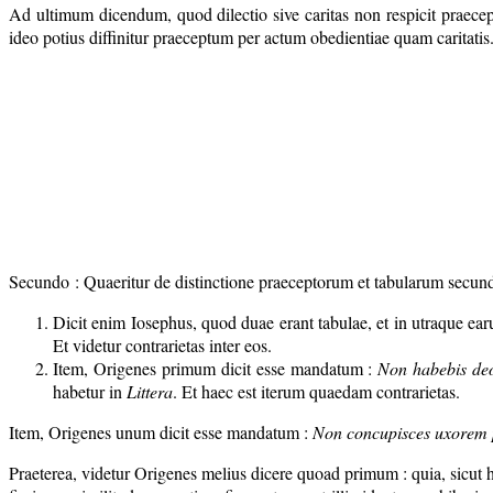
Ad ultimum dicendum, quod dilectio sive caritas non respicit praece
ideo potius diffinitur praeceptum per actum obedientiae quam caritatis
Secundo : Quaeritur de distinctione praeceptorum et tabularum secun
Dicit enim Iosephus, quod duae erant tabulae, et in utraque ear
Et videtur contrarietas inter eos.
Item, Origenes primum dicit esse mandatum :
Non habebis deo
habetur in
Littera
. Et haec est iterum quaedam contrarietas.
Item, Origenes unum dicit esse mandatum :
Non concupisces uxorem p
Praeterea, videtur Origenes melius dicere quoad primum : quia, sicut 