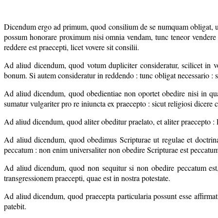
Dicendum ergo ad primum, quod consilium de se numquam obligat, ut dic
possum honorare proximum nisi omnia vendam, tunc teneor vendere om
reddere est praecepti, licet vovere sit consilii.
Ad aliud dicendum, quod votum dupliciter consideratur, scilicet in v
bonum. Si autem consideratur in reddendo : tunc obligat necessario : s
Ad aliud dicendum, quod obedientiae non oportet obedire nisi in quan
sumatur vulgariter pro re iniuncta ex praecepto : sicut religiosi dice
Ad aliud dicendum, quod aliter obeditur praelato, et aliter praecepto 
Ad aliud dicendum, quod obedimus Scripturae ut regulae et doctrinae
peccatum : non enim universaliter non obedire Scripturae est peccatu
Ad aliud dicendum, quod non sequitur si non obedire peccatum est, 
transgressionem praecepti, quae est in nostra potestate.
Ad aliud dicendum, quod praecepta particularia possunt esse affirmativa
patebit.