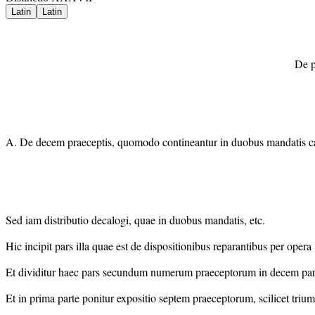
Latin
Latin
De p
A. De decem praeceptis, quomodo contineantur in duobus mandatis car
Sed iam distributio decalogi, quae in duobus mandatis, etc.
Hic incipit pars illa quae est de dispositionibus reparantibus per oper
Et dividitur haec pars secundum numerum praeceptorum in decem partes
Et in prima parte ponitur expositio septem praeceptorum, scilicet tri