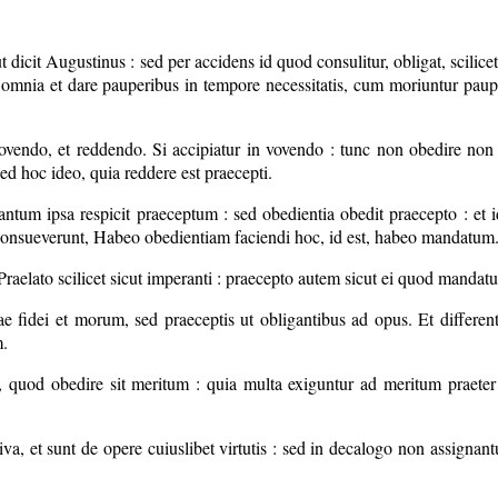
it Augustinus : sed per accidens id quod consulitur, obligat, scilicet 
nia et dare pauperibus in tempore necessitatis, cum moriuntur paupere
ovendo, et reddendo. Si accipiatur in vovendo : tunc non obedire non e
ed hoc ideo, quia reddere est praecepti.
tum ipsa respicit praeceptum : sed obedientia obedit praecepto : et ide
re consueverunt, Habeo obedientiam faciendi hoc, id est, habeo mandatum
: Praelato scilicet sicut imperanti : praecepto autem sicut ei quod mand
 fidei et morum, sed praeceptis ut obligantibus ad opus. Et differenti
m.
quod obedire sit meritum : quia multa exiguntur ad meritum praeter i
, et sunt de opere cuiuslibet virtutis : sed in decalogo non assignantur 