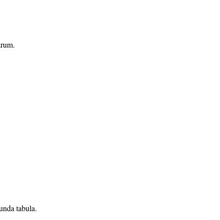
arum.
unda tabula.