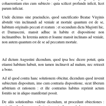
cohaerentiam eius cum subiecto : quia scilicet profunde inficit, licet
parum inficiat.
Unde dicimus sine praeiudicio, quod sanctificatio Beatae Virginis
abstulit vim inclinandi ad veniale at mortale quantum est de se,
habitum originalis peccati et reatum : et secundum dicta Magistri hic,
et Damasceni, mansit adhuc in habitu et dispositione non
inclinantibus. In Ieremia autem et Ioanne mansit inclinans ad veniale,
non autem quantum est de se ad peccatum mortale.
Ad dictum Augustini dicendum, quod ipsa hoc dicere potuit, quia
etiamsi habitum habuit, non tamen inclinavit ad malum, nec retraxit
a bono.
Ad id quod contra hanc solutionem obicitur, dicendum quod invenit
subiectum dispositum, imo cum contraria dispositione, sicut liberum
arbitrium et rationem : et ille contrarius habitus reprimit actum
fomitis ne in aliquo manifestari possit.
De aliis solutionibus videtur dicendum, ut procedunt obiectiones :