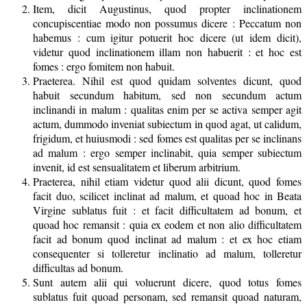
Item, dicit Augustinus, quod propter inclinationem
concupiscentiae modo non possumus dicere : Peccatum non
habemus : cum igitur potuerit hoc dicere (ut idem dicit),
videtur quod inclinationem illam non habuerit : et hoc est
fomes : ergo fomitem non habuit.
Praeterea. Nihil est quod quidam solventes dicunt, quod
habuit secundum habitum, sed non secundum actum
inclinandi in malum : qualitas enim per se activa semper agit
actum, dummodo inveniat subiectum in quod agat, ut calidum,
frigidum, et huiusmodi : sed fomes est qualitas per se inclinans
ad malum : ergo semper inclinabit, quia semper subiectum
invenit, id est sensualitatem et liberum arbitrium.
Praeterea, nihil etiam videtur quod alii dicunt, quod fomes
facit duo, scilicet inclinat ad malum, et quoad hoc in Beata
Virgine sublatus fuit : et facit difficultatem ad bonum, et
quoad hoc remansit : quia ex eodem et non alio difficultatem
facit ad bonum quod inclinat ad malum : et ex hoc etiam
consequenter si tolleretur inclinatio ad malum, tolleretur
difficultas ad bonum.
Sunt autem alii qui voluerunt dicere, quod totus fomes
sublatus fuit quoad personam, sed remansit quoad naturam,