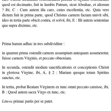
quod est decimatio, fuit in lumbis Patrum, sicut Abrahae, et aliorum
? ibi, C : Cum autem illa caro, cuius excellentia, etc. Quia vero
dictum fuit in prima parte, quod Christus carnem factam univit sibi,
ideo in tertia parte obicit contra, et solvit, ibi, E : Illi autem sententiae
qua supra diximus, etc.
Prima harum adhuc in tres subdividitur :
in quarum prima ostendit carnem assumptam antequam assumeretur,
fuisse carnem Virginis, et peccato obnoxiam.
In secunda, ostendit modum sanctificationis et conceptionis Christi
in gloriosa Virgine, ibi, A, § 2 : Mariam quoque totam Spiritus
sanctus, etc.
In tertia, probat Beatam Virginem ex tunc omni peccato caruisse, ibi,
B : Quod autem sacra Virgo ex tunc, etc.
Littera
primae partis per se patet.