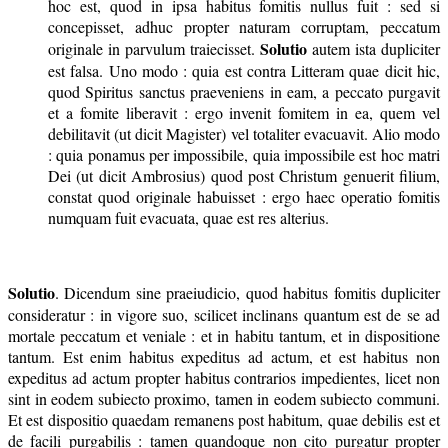
hoc est, quod in ipsa habitus fomitis nullus fuit : sed si
concepisset, adhuc propter naturam corruptam, peccatum
Solutio
originale in parvulum traiecisset.
autem ista dupliciter
est falsa. Uno modo : quia est contra Litteram quae dicit hic,
quod Spiritus sanctus praeveniens in eam, a peccato purgavit
et a fomite liberavit : ergo invenit fomitem in ea, quem vel
debilitavit (ut dicit Magister) vel totaliter evacuavit. Alio modo
: quia ponamus per impossibile, quia impossibile est hoc matri
Dei (ut dicit Ambrosius) quod post Christum genuerit filium,
constat quod originale habuisset : ergo haec operatio fomitis
numquam fuit evacuata, quae est res alterius.
Solutio
. Dicendum sine praeiudicio, quod habitus fomitis dupliciter
consideratur : in vigore suo, scilicet inclinans quantum est de se ad
mortale peccatum et veniale : et in habitu tantum, et in dispositione
tantum. Est enim habitus expeditus ad actum, et est habitus non
expeditus ad actum propter habitus contrarios impedientes, licet non
sint in eodem subiecto proximo, tamen in eodem subiecto communi.
Et est dispositio quaedam remanens post habitum, quae debilis est et
de facili purgabilis : tamen quandoque non cito purgatur propter