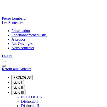
Pierre Lombard
Les Sentences
Présentation
Fonctionnement du site
À propos
Les Ouvrages
Nous contacter
FR
EN
Retour aux Auteurs
PROLOGUS
Livre I
Livre II
Livre III
PROLOGUS
Distinctio I
Distinctio II