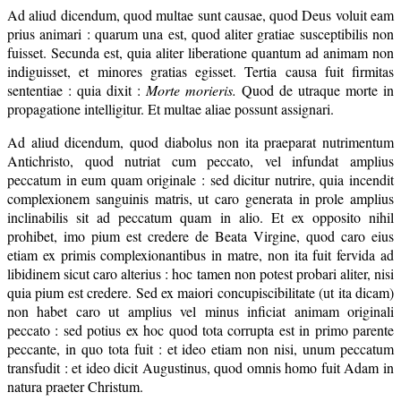
Ad aliud dicendum, quod multae sunt causae, quod Deus voluit eam
prius animari : quarum una est, quod aliter gratiae susceptibilis non
fuisset. Secunda est, quia aliter liberatione quantum ad animam non
indiguisset, et minores gratias egisset. Tertia causa fuit firmitas
sententiae : quia dixit :
Morte morieris.
Quod de utraque morte in
propagatione intelligitur. Et multae aliae possunt assignari.
Ad aliud dicendum, quod diabolus non ita praeparat nutrimentum
Antichristo, quod nutriat cum peccato, vel infundat amplius
peccatum in eum quam originale : sed dicitur nutrire, quia incendit
complexionem sanguinis matris, ut caro generata in prole amplius
inclinabilis sit ad peccatum quam in alio. Et ex opposito nihil
prohibet, imo pium est credere de Beata Virgine, quod caro eius
etiam ex primis complexionantibus in matre, non ita fuit fervida ad
libidinem sicut caro alterius : hoc tamen non potest probari aliter, nisi
quia pium est credere. Sed ex maiori concupiscibilitate (ut ita dicam)
non habet caro ut amplius vel minus inficiat animam originali
peccato : sed potius ex hoc quod tota corrupta est in primo parente
peccante, in quo tota fuit : et ideo etiam non nisi, unum peccatum
transfudit : et ideo dicit Augustinus, quod omnis homo fuit Adam in
natura praeter Christum.