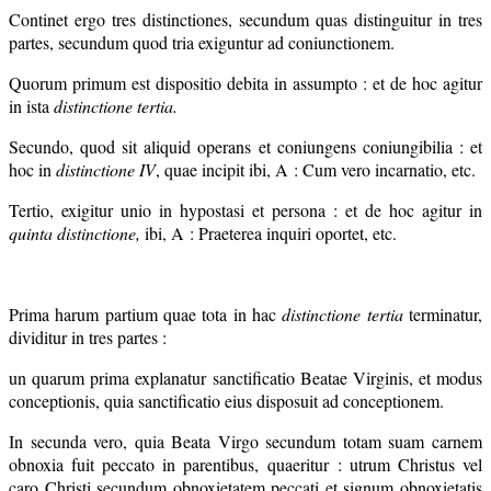
Continet ergo tres distinctiones, secundum quas distinguitur in tres
partes, secundum quod tria exiguntur ad coniunctionem.
Quorum primum est dispositio debita in assumpto : et de hoc agitur
in ista
distinctione tertia.
Secundo, quod sit aliquid operans et coniungens coniungibilia : et
hoc in
distinctione IV
, quae incipit ibi, A : Cum vero incarnatio, etc.
Tertio, exigitur unio in hypostasi et persona : et de hoc agitur in
quinta distinctione,
ibi, A : Praeterea inquiri oportet, etc.
Prima harum partium quae tota in hac
distinctione tertia
terminatur,
dividitur in tres partes :
un quarum prima explanatur sanctificatio Beatae Virginis, et modus
conceptionis, quia sanctificatio eius disposuit ad conceptionem.
In secunda vero, quia Beata Virgo secundum totam suam carnem
obnoxia fuit peccato in parentibus, quaeritur : utrum Christus vel
caro Christi secundum obnoxietatem peccati et signum obnoxietatis