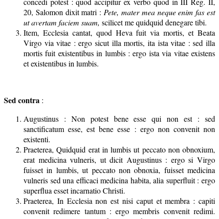
concedi potest : quod accipitur ex verbo quod in III Reg. II,
20, Salomon dixit matri :
Pete, mater mea neque enim fas est
ut avertam faciem suam,
scilicet me quidquid denegare tibi.
Item, Ecclesia cantat, quod Heva fuit via mortis, et Beata
Virgo via vitae : ergo sicut illa mortis, ita ista vitae : sed illa
mortis fuit existentibus in lumbis : ergo ista via vitae existens
et existentibus in lumbis.
Sed contra
:
Augustinus : Non potest bene esse qui non est : sed
sanctificatum esse, est bene esse : ergo non convenit non
existenti.
Praeterea, Quidquid erat in lumbis ut peccato non obnoxium,
erat medicina vulneris, ut dicit Augustinus : ergo si Virgo
fuisset in lumbis, ut peccato non obnoxia, fuisset medicina
vulneris sed una efficaci medicina habita, alia superfluit : ergo
superflua esset incarnatio Christi.
Praeterea, In Ecclesia non est nisi caput et membra : capiti
convenit redimere tantum : ergo membris convenit redimi.