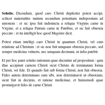
Solutio.
Dicendum, quod caro Christi dupliciter potest accipi,
scilicet materialiter tantum secundum potentiam indispositam ad
unionem : et sic ipsa fuit indistincta a reliqua Virginis carne in
Virgine, et a reliqua Patrum carne in Patribus, et sic fuit obnoxia
peccato : et ita intelligit hoc quod Magister dicit.
Potest etiam intelligi caro Christi in quantum Christi, vel cum
relatione ad Christum : et sic non fuit umquam obnoxia peccato, sed
semper medicina vulneris, nec umquam decimata, ut infra patebit.
Et per hoc patet solutio rationum quae ducuntur ad propositum : quia
illae accipiunt carnem Christi sicut Christo de terminatam forma
Christi, vel fide. Et quando fuit sub forma Christi, non fuit obnoxia.
Fides autem determinans eam sibi, non determinavit ut obnoxiam,
sicut fuit in decimis, et ratione medicinae, et huiusmodi quae
promulgavit fides de carne Christi.