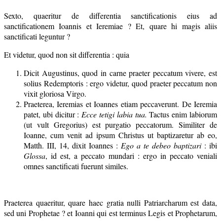
Sexto, quaeritur de differentia sanctificationis eius ad
sanctificationem Ioannis et Ieremiae ? Et, quare hi magis aliis
sanctificati leguntur ?
Et videtur, quod non sit differentia : quia
Dicit Augustinus, quod in carne praeter peccatum vivere, est
solius Redemptoris : ergo videtur, quod praeter peccatum non
vixit gloriosa Virgo.
Praeterea, Ieremias et Ioannes etiam peccaverunt. De Ieremia
patet, ubi dicitur :
Ecce tetigi labia tua.
Tactus enim labiorum
(ut vult Gregorius) est purgatio peccatorum. Similiter de
Ioanne, cum venit ad ipsum Christus ut baptizaretur ab eo,
Matth. III, 14, dixit Ioannes :
Ego a te debeo baptizari
: ibi
Glossa
, id est, a peccato mundari : ergo in peccato veniali
omnes sanctificati fuerunt similes.
Praeterea quaeritur, quare haec gratia nulli Patriarcharum est data,
sed uni Prophetae ? et Ioanni qui est terminus Legis et Prophetarum,