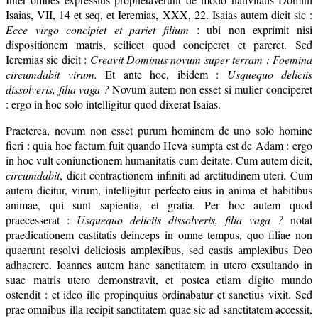
Isaias, VII, 14 et seq, et Ieremias, XXX, 22. Isaias autem dicit sic :
Ecce virgo concipiet et pariet filium
: ubi non exprimit nisi
dispositionem matris, scilicet quod conciperet et pareret. Sed
Ieremias sic dicit :
Creavit Dominus novum super terram : Foemina
circumdabit virum.
Et ante hoc, ibidem :
Usquequo deliciis
dissolveris, filia vaga ?
Novum autem non esset si mulier conciperet
: ergo in hoc solo intelligitur quod dixerat Isaias.
Praeterea, novum non esset purum hominem de uno solo homine
fieri : quia hoc factum fuit quando Heva sumpta est de Adam : ergo
in hoc vult coniunctionem humanitatis cum deitate. Cum autem dicit,
circumdabit
, dicit contractionem infiniti ad arctitudinem uteri. Cum
autem dicitur, virum, intelligitur perfecto eius in anima et habitibus
animae, qui sunt sapientia, et gratia. Per hoc autem quod
praecesserat :
Usquequo deliciis dissolveris, filia vaga ?
notat
praedicationem castitatis deinceps in omne tempus, quo filiae non
quaerunt resolvi deliciosis amplexibus, sed castis amplexibus Deo
adhaerere. Ioannes autem hanc sanctitatem in utero exsultando in
suae matris utero demonstravit, et postea etiam digito mundo
ostendit : et ideo ille propinquius ordinabatur et sanctius vixit. Sed
prae omnibus illa recipit sanctitatem quae sic ad sanctitatem accessit,