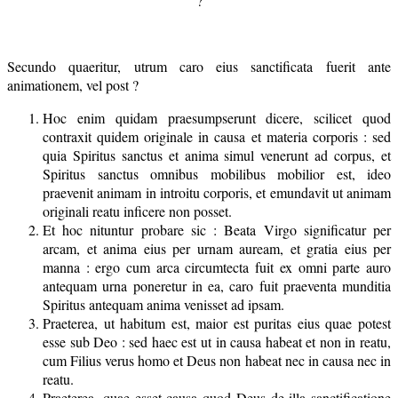
?
Secundo quaeritur, utrum caro eius sanctificata fuerit ante
animationem, vel post ?
Hoc enim quidam praesumpserunt dicere, scilicet quod
contraxit quidem originale in causa et materia corporis : sed
quia Spiritus sanctus et anima simul venerunt ad corpus, et
Spiritus sanctus omnibus mobilibus mobilior est, ideo
praevenit animam in introitu corporis, et emundavit ut animam
originali reatu inficere non posset.
Et hoc nituntur probare sic : Beata Virgo significatur per
arcam, et anima eius per urnam auream, et gratia eius per
manna : ergo cum arca circumtecta fuit ex omni parte auro
antequam urna poneretur in ea, caro fuit praeventa munditia
Spiritus antequam anima venisset ad ipsam.
Praeterea, ut habitum est, maior est puritas eius quae potest
esse sub Deo : sed haec est ut in causa habeat et non in reatu,
cum Filius verus homo et Deus non habeat nec in causa nec in
reatu.
Praeterea, quae esset causa quod Deus de illa sanctificatione