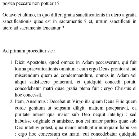
postea peccare non potuerit ?
Octavo et ultimo, in quo differt gratia sanctificationis in utero a gratia
sanctificationis quae est in sacramentis ? et, utrum sanctificati in
utero ad sacramenta teneantur ?
Ad primum proceditur sic :
Dicit Apostolus, quod omnes in Adam peccaverunt, qui fuit
forma praevaricationis omnium : cum ergo Deus pronior sit ad
miserendum quem ad condemnandum, omnes in Adam vel
aliqui satisfacere potuerunt, et quidquid concedi potuit,
concedebatur matri quae gratia plena fuit : ergo Christus ei
hoc concessit.
Item, Anselmus : Decebat ut Virgo illa quam Deus Filio quem
corde genitum ut seipsum diligit, matrem praeparavit, ea
puritate niteret qua maior sub Deo nequit intelligi : sed
habuisse originale et amisisse, non est maior puritas quae sub
Deo intelligi potest, quia maior intelligitur numquam habuisse
: ergo hoc concessum est matri, cui concedebatur quidquid