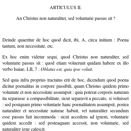
ARTICULUS II.
An Christus non naturaliter, sed voluntarie passus sit ?
Deinde quaeritur de hoc quod dicit, ibi, A, circa initium : Poena
tantum, non necessitate, etc.
Ex hoc enim videtur sequi, quod Christus non naturaliter, sed
voluntarie passus sit : quod etiam voluerunt quidam habere ex illo
verbo Isaiae, LII, 7 :
Oblatus est, quia ipse voluit.
Sed quia infra proprius tractatus erit de hoc, dicendum quod poena
dicitur poenalitas in corpore passibili, quam Christus quidem primo
voluntate et non necessitate assumpsit : quia poterat corporis naturam
ita separasse a compassibilitate, sicut separavit a peccato, si voluisset
: sed postquam primo voluntarie hanc poenalitatem assumpsit, postea
naturaliter et necessitate naturae habuit, vel naturaliter secundum
esse passus fuit incommoda : sicut accedens ad ignem, voluntarie
quidem accedit : sed posteaquam accessit, non voluntarie, sed
naturaliter igne calescit.