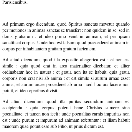
Parisiensibus.
Ad primum ergo dicendum, quod Spiritus sanctus movetur quando
per motiones in animas sanctas se transfert : non quidem in se, sed in
donis gratiarum : et ideo primo venit in animam, et per ipsam
sanctificat corpus. Unde hoc est falsum quod praecederet animam in
corpus per inhabitantem gratiam gratum facientem.
Ad aliud dicendum, quod illa expositio allegorica est : et non est
simile : quia quod erat in arca materialiter dicebatur, et aliter
ordinabatur hoc in natura : et gratia non ita se habuit, quia gratia
corporis non erat nisi ab anima : et est simile si aurum urnae esset
anima, et aurum arcae procederet ab urna : sed hoc ars facere non
potuit, et ideo operibus divisit.
Ad aliud dicendum, quod illa puritas secundum animam est
accipienda : quia corpus poterat bene Christus sumere sine
poenalitate, et tamen non fecit : unde poenalitas carnis impuritas non
est : unde purum et impurum ad animam referuntur : et illam habuit
maiorem quae potuit esse sub Filio, ut prius dictum est.