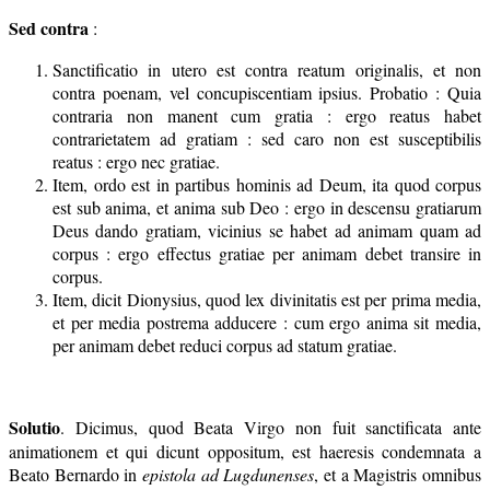
Sed contra
:
Sanctificatio in utero est contra reatum originalis, et non
contra poenam, vel concupiscentiam ipsius. Probatio : Quia
contraria non manent cum gratia : ergo reatus habet
contrarietatem ad gratiam : sed caro non est susceptibilis
reatus : ergo nec gratiae.
Item, ordo est in partibus hominis ad Deum, ita quod corpus
est sub anima, et anima sub Deo : ergo in descensu gratiarum
Deus dando gratiam, vicinius se habet ad animam quam ad
corpus : ergo effectus gratiae per animam debet transire in
corpus.
Item, dicit Dionysius, quod lex divinitatis est per prima media,
et per media postrema adducere : cum ergo anima sit media,
per animam debet reduci corpus ad statum gratiae.
Solutio
. Dicimus, quod Beata Virgo non fuit sanctificata ante
animationem et qui dicunt oppositum, est haeresis condemnata a
Beato Bernardo in
epistola ad Lugdunenses
, et a Magistris omnibus