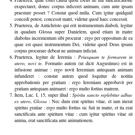
exspectaret, donec corpus inficeret animam, cum ante ipsam
praestare posset ? Constat quod nulla. Cum igitur quidquid
concedi potest, concessit matri, videtur quod haec concessit.
Praeterea, de Antichristo qui erit instrumentum diaboli, legitur
in quadam Glossa super Danielem, quod etiam in matre
diabolus incrementum sibi procurat : ergo per oppositum de ea
quae est quasi instrumentum Dei, videtur quod Deus ipsum
corpus procurare debeat ne animam inficiat.
Praeterea, legitur de Ieremia :
Priusquam te formarem in
utero, novi te.
Formatio autem (ut dicit Augustinus) est in
infusione animae : ergo novit Ieremiam antequam animam
infunderet : constat autem quod loquitur de notitia
approbationis per gratiam : ergo Ieremiam approbavit per
gratiam antequam animaret : ergo multo fortius matrem.
Item, Luc. I, 15, super illud :
Spiritu sancto replebitur adhuc
ex utero
,
Glossa
: Nec dum erat spiritus vitae, et iam inerat
spiritus gratiae : ergo multo fortius sic fuit in matre, et ita erat
sanctificata ante spiritum vitae : cum igitur spiritus vitae sit
anima, erat sanctificata ante animationem.