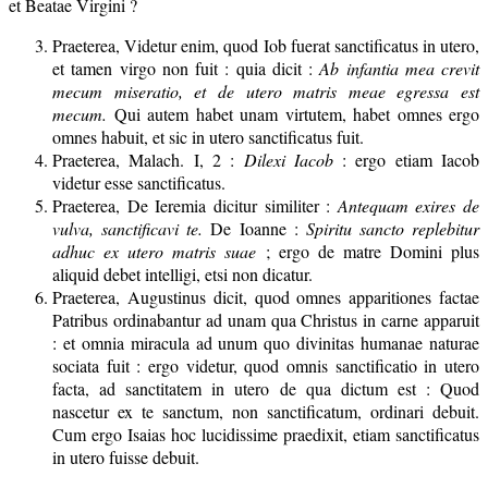
et Beatae Virgini ?
Praeterea, Videtur enim, quod Iob fuerat sanctificatus in utero,
et tamen virgo non fuit : quia dicit :
Ab infantia mea crevit
mecum miseratio, et de utero matris meae egressa est
mecum.
Qui autem habet unam virtutem, habet omnes ergo
omnes habuit, et sic in utero sanctificatus fuit.
Praeterea, Malach. I, 2 :
Dilexi Iacob
: ergo etiam Iacob
videtur esse sanctificatus.
Praeterea, De Ieremia dicitur similiter :
Antequam exires de
vulva, sanctificavi te.
De Ioanne :
Spiritu sancto replebitur
adhuc ex utero matris suae
; ergo de matre Domini plus
aliquid debet intelligi, etsi non dicatur.
Praeterea, Augustinus dicit, quod omnes apparitiones factae
Patribus ordinabantur ad unam qua Christus in carne apparuit
: et omnia miracula ad unum quo divinitas humanae naturae
sociata fuit : ergo videtur, quod omnis sanctificatio in utero
facta, ad sanctitatem in utero de qua dictum est : Quod
nascetur ex te sanctum, non sanctificatum, ordinari debuit.
Cum ergo Isaias hoc lucidissime praedixit, etiam sanctificatus
in utero fuisse debuit.