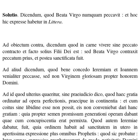
Solutio
. Dicendum, quod Beata Virgo numquam peccavit : et hoc
hic expresse habetur in
Littera
.
Ad obiectum contra, dicendum quod in carne vivere sine peccato
contracto et facto solius Filii Dei est : sed Beata Virgo contraxit
peccatum prius, et postea sanctificata fuit.
Ad aliud dicendum, quod bene concedo Ieremiam et Ioannem
venialiter peccasse, sed non Virginem gloriosam propter honorem
Domini.
Ad id quod ulterius quaeritur, sine praeiudicio dico, quod haec gratia
ordinatur ad opera perfectionis, praecipue in continentia : et cum
coitus sine libidine esse non possit, eis non conveniebat dari hanc
gratiam : quia propter semen promissum generationi operam dabant
quae cum concupiscentia erat permixta. Quod autem Ieremiae
dabatur, fuit, quia ordinem habuit ad sanctitatem in utero in
apertissima expressione plus omnibus Prophetis : quod sic probatur :
Inter omnes expressius prophetaverunt de modo nativitatis Domini