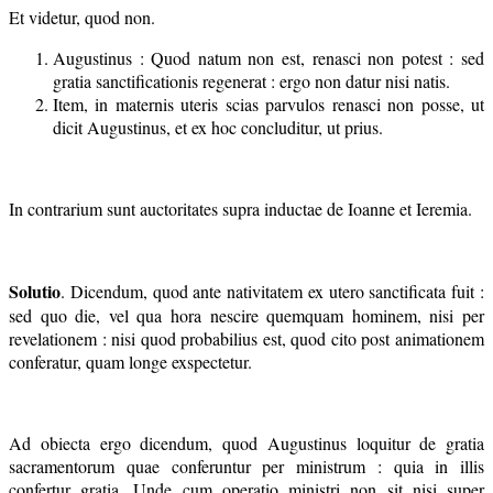
Et videtur, quod non.
Augustinus : Quod natum non est, renasci non potest : sed
gratia sanctificationis regenerat : ergo non datur nisi natis.
Item, in maternis uteris scias parvulos renasci non posse, ut
dicit Augustinus, et ex hoc concluditur, ut prius.
In contrarium sunt auctoritates supra inductae de Ioanne et Ieremia.
Solutio
. Dicendum, quod ante nativitatem ex utero sanctificata fuit :
sed quo die, vel qua hora nescire quemquam hominem, nisi per
revelationem : nisi quod probabilius est, quod cito post animationem
conferatur, quam longe exspectetur.
Ad obiecta ergo dicendum, quod Augustinus loquitur de gratia
sacramentorum quae conferuntur per ministrum : quia in illis
confertur gratia. Unde cum operatio ministri non sit nisi super