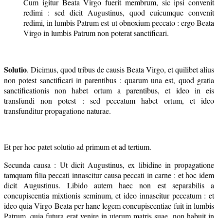
Cum igitur Beata Virgo fuerit membrum, sic ipsi convenit
redimi : sed dicit Augustinus, quod cuicumque convenit
redimi, in lumbis Patrum est ut obnoxium peccato : ergo Beata
Virgo in lumbis Patrum non poterat sanctificari.
Solutio
. Dicimus, quod tribus de causis Beata Virgo, et quilibet alius
non potest sanctificari in parentibus : quarum una est, quod gratia
sanctificationis non habet ortum a parentibus, et ideo in eis
transfundi non potest : sed peccatum habet ortum, et ideo
transfunditur propagatione naturae.
Et per hoc patet solutio ad primum et ad tertium.
Secunda causa : Ut dicit Augustinus, ex libidine in propagatione
tamquam filia peccati innascitur causa peccati in carne : et hoc idem
dicit Augustinus. Libido autem haec non est separabilis a
concupiscentia mixtionis seminum, et ideo innascitur peccatum : et
ideo quia Virgo Beata per hanc legem concupiscentiae fuit in lumbis
Patrum, quia futura erat venire in uterum matris suae, non habuit in