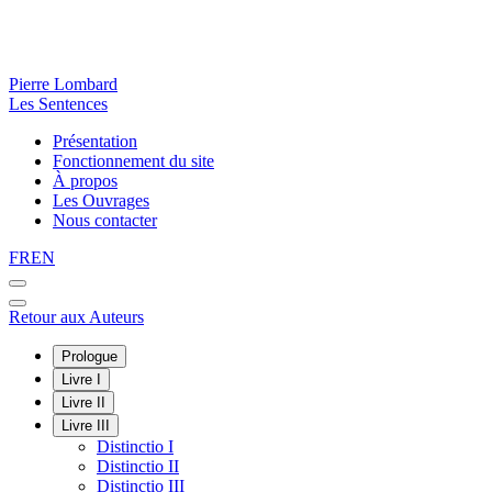
Pierre Lombard
Les Sentences
Présentation
Fonctionnement du site
À propos
Les Ouvrages
Nous contacter
FR
EN
Retour aux Auteurs
Prologue
Livre I
Livre II
Livre III
Distinctio I
Distinctio II
Distinctio III