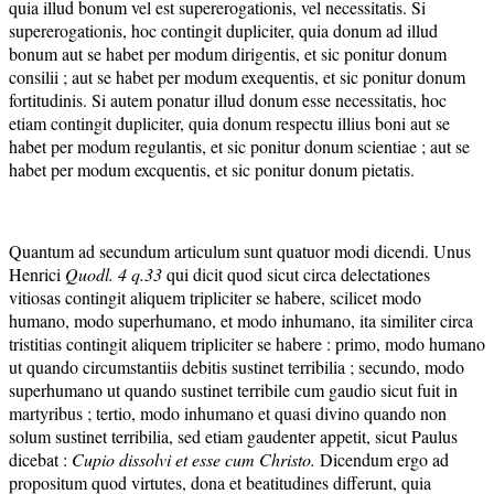
quia illud bonum vel est supererogationis, vel necessitatis. Si
supererogationis, hoc contingit dupliciter, quia donum ad illud
bonum aut se habet per modum dirigentis, et sic ponitur donum
consilii ; aut se habet per modum exequentis, et sic ponitur donum
fortitudinis. Si autem ponatur illud donum esse necessitatis, hoc
etiam contingit dupliciter, quia donum respectu illius boni aut se
habet per modum regulantis, et sic ponitur donum scientiae ; aut se
habet per modum excquentis, et sic ponitur donum pietatis.
Quantum ad secundum articulum sunt quatuor modi dicendi. Unus
Henrici
Quod
l.
4 q
.
33
qui dicit quod sicut circa delectationes
vitiosas contingit aliquem tripliciter se habere, scilicet modo
humano, modo superhumano, et modo inhumano, ita similiter circa
tristitias contingit aliquem tripliciter se habere : primo, modo humano
ut quando circumstantiis debitis sustinet terribilia ; secundo, modo
superhumano ut quando sustinet terribile cum gaudio sicut fuit in
martyribus ; tertio, modo inhumano et quasi divino quando non
solum sustinet terribilia, sed etiam gaudenter appetit, sicut Paulus
dicebat :
C
upio dissolvi et esse cum Christo.
Dicendum ergo ad
propositum quod virtutes, dona et beatitudines differunt, quia