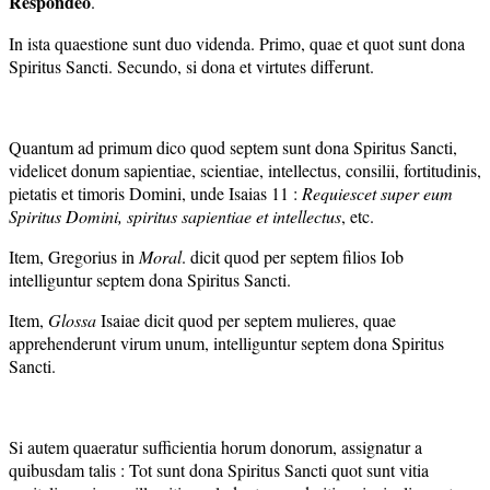
Respondeo
.
In ista quaestione sunt duo videnda. Primo, quae et quot sunt dona
Spiritus Sancti. Secundo, si dona et virtutes differunt.
Quantum ad primum dico quod septem sunt dona Spiritus Sancti,
videlicet donum sapientiae, scientiae, intellectus, consilii, fortitudinis,
pietatis et timoris Domini, unde Isaias 11 :
R
equiescet super eum
Spiritus Domini, spiritus sapientiae et intellectus
, etc.
Item, Gregorius in
Moral
. dicit quod per septem filios Iob
intelliguntur septem dona Spiritus Sancti.
Item,
Glossa
Isaiae dicit quod per septem mulieres, quae
apprehenderunt virum unum, intelliguntur septem dona Spiritus
Sancti.
Si autem quaeratur sufficientia horum donorum, assignatur a
quibusdam talis : Tot sunt dona Spiritus Sancti quot sunt vitia