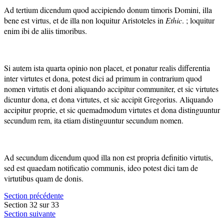
Ad tertium dicendum quod accipiendo donum timoris Domini, illa
bene est virtus, et de illa non loquitur Aristoteles in
Ethic
. ; loquitur
enim ibi de aliis timoribus.
Si autem ista quarta opinio non placet, et ponatur realis differentia
inter virtutes et dona, potest dici ad primum in contrarium quod
nomen virtutis et doni aliquando accipitur communiter, et sic virtutes
dicuntur dona, et dona virtutes, et sic accipit Gregorius. Aliquando
accipitur proprie, et sic quemadmodum virtutes et dona distinguuntur
secundum rem, ita etiam distinguuntur secundum nomen.
Ad secundum dicendum quod illa non est propria definitio virtutis,
sed est quaedam notificatio communis, ideo potest dici tam de
virtutibus quam de donis.
Section précédente
Section 32 sur 33
Section suivante