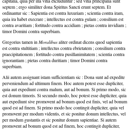
capitalia, quia per illa vitia excluduntur ; sed vitia principalia sunt
septem ; ergo similiter dona Spiritus Sancti erunt septem. Et
ordinantur sic : Sapientia est contra luxuriam ; scientia contra iram,
quia ira habet execrare ; intellectus est contra gulam ; consilium est
contra avaritiam ; fortitudo contra accidiam ; pietas contra invidiam ;
timor Domini contra superbiam.
Gregorius tamen in
Moralibus
aliter ordinat dicens quod sapientia
est contra stultitiam ; intellectus contra ebrietatem ; consilium contra
praecipitationem ; fortitudo contra pusillanimitatem ; scientia contra
ignorantiam ; pietas contra duritiam ; timor Domini contra
superbiam.
Alii autem assignant istam sufficientiam sic : Dona sunt ad expedite
perveniendum ad ultimum finem. Hoc autem potest esse dupliciter,
quia aut expediunt contra malum, aut ad bonum. Si primo modo, sic
est donum timoris. Si secundo modo, hoc potest esse dupliciter, quia
aut expediunt sive promovent ad bonum quod est finis, vel ad bonum
quod est ad finem. Si primo modo hoc contingit dupliciter, quia vel
promovent per modum videntis, et sic ponitur donum intellectus, vel
per modum gustantis et sic ponitur donum sapientiae. Si autem
promovent ad bonum quod est ad finem, hoc contingit dupliciter,