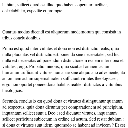
habitui, scilicet quod est illud quo habens operatur faciliter,
delectabiliter, expedite et prompte.
Quartus modus dicendi est aliquorum modernorum qui consistit in
tribus conclusionibus.
Prima est quod inter virtutes et dona non est distinctio realis, quia
nulla pluralitas vel distinctio est ponenda sine necessitate ; sed hic
nulla est necessitas ad ponendum distinctionem realem inter dona et
virtutes ; ergo. Probatio minoris, quia sicut ad omnem actum
humanum sufficiunt virtutes humanae sine aliquo alio adveniente, ita
ad omnem actum supernaturalem sufficiunt virtutes theologicae ;
ergo non oportet ponere dona habitus realiter distinctos a virtutibus
theologicis.
Secunda conclusio est quod dona et virtutes distinguuntur quantum
ad respectus, quia dona dicuntur per comparationem ad principium,
inquantum scilicet sunt a Deo ; sed dicuntur virtutes, inquantum
scilicet perficiunt subiectum in ordine ad actum. Sed restat dubium :
si dona et virtutes sunt idem, quomodo se habent ad invicem ? Et est