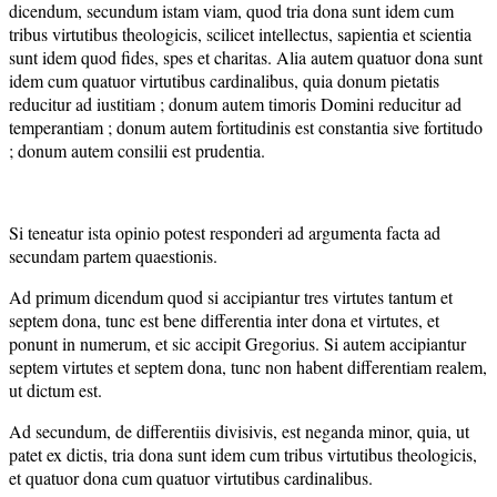
dicendum, secundum istam viam, quod tria dona sunt idem cum
tribus virtutibus theologicis, scilicet intellectus, sapientia et scientia
sunt idem quod fides, spes et charitas. Alia autem quatuor dona sunt
idem cum quatuor virtutibus cardinalibus, quia donum pietatis
reducitur ad iustitiam ; donum autem timoris Domini reducitur ad
temperantiam ; donum autem fortitudinis est constantia sive fortitudo
; donum autem consilii est prudentia.
Si teneatur ista opinio potest responderi ad argumenta facta ad
secundam partem quaestionis.
Ad primum dicendum quod si accipiantur tres virtutes tantum et
septem dona, tunc est bene differentia inter dona et virtutes, et
ponunt in numerum, et sic accipit Gregorius. Si autem accipiantur
septem virtutes et septem dona, tunc non habent differentiam realem,
ut dictum est.
Ad secundum, de differentiis divisivis, est neganda minor, quia, ut
patet ex dictis, tria dona sunt idem cum tribus virtutibus theologicis,
et quatuor dona cum quatuor virtutibus cardinalibus.