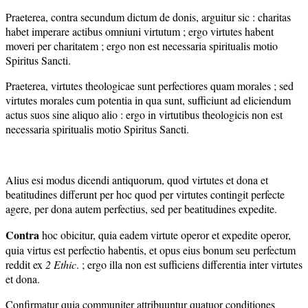
Praeterea, contra secundum dictum de donis, arguitur sic : charitas
habet imperare actibus omniuni virtutum ; ergo virtutes habent
moveri per charitatem ; ergo non est necessaria spiritualis motio
Spiritus Sancti.
Praeterea, virtutes theologicae sunt perfectiores quam morales ; sed
virtutes morales cum potentia in qua sunt, sufficiunt ad eliciendum
actus suos sine aliquo alio : ergo in virtutibus theologicis non est
necessaria spiritualis motio Spiritus Sancti.
Alius esi modus dicendi antiquorum, quod virtutes et dona et
beatitudines differunt per hoc quod per virtutes contingit perfecte
agere, per dona autem perfectius, sed per beatitudines expedite.
Contra
hoc obicitur, quia eadem virtute operor et expedite operor,
quia virtus est perfectio habentis, et opus eius bonum seu perfectum
reddit ex
2
Ethic
. ; ergo illa non est sufficiens differentia inter virtutes
et dona.
Confirmatur quia communiter attribuuntur quatuor conditiones