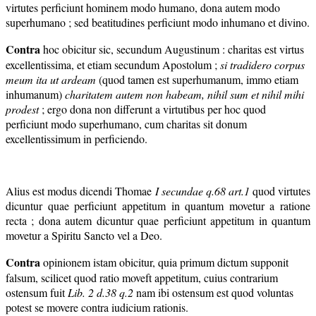
virtutes perficiunt hominem modo humano, dona autem modo
superhumano ; sed beatitudines perficiunt modo inhumano et divino.
Contra
hoc obicitur sic, secundum Augustinum : charitas est virtus
excellentissima, et etiam secundum Apostolum ;
si tradidero corpus
meum ita ut ardeam
(quod tamen est superhumanum, immo etiam
inhumanum)
charitatem autem non habeam, nihil sum et nihil mihi
prodest
; ergo dona non differunt a virtutibus per hoc quod
perficiunt modo superhumano, cum charitas sit donum
excellentissimum in perficiendo.
Alius est modus dicendi Thomae
I secundae q.68 art.1
quod virtutes
dicuntur quae perficiunt appetitum in quantum movetur a ratione
recta ; dona autem dicuntur quae perficiunt appetitum in quantum
movetur a Spiritu Sancto vel a Deo.
Contra
opinionem istam obicitur, quia primum dictum supponit
falsum, scilicet quod ratio moveft appetitum, cuius contrarium
ostensum fuit
Lib. 2 d.38 q
.2
nam ibi ostensum est quod voluntas
potest se movere contra iudicium rationis.