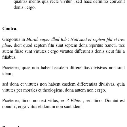
qualitas mentis qua recte vivitur ; sed haec definitio convenit
donis ; ergo.
Contra
.
Gregorius in
Moral.
super illud Iob
:
Nati sunt ei septem filii et tres
filiae,
dicit quod septem filii sunt septem dona Spiritus Sancti, tres
autem filiae sunt virtutes ; ergo virtutes differunt a donis sicut filii a
filiabus.
Praeterea, quae non habent easdem differentias divisivas non sunt
idem ;
sed dona et virtutes non habent easdem differentias divisivas, quia
virtutes per morales et theologicas, dona autem non ; ergo.
Praeterea, timor non est virtus, ex
3 Ethic
.
; sed timor Domini est
donum ; ergo virtus et donum non sunt idem.