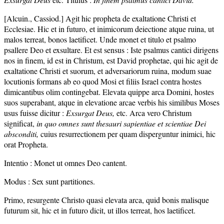
[Alcuin., Cassiod.] Agit hic propheta de exaltatione Christi et
Ecclesiae. Hic et in futuro, et inimicorum deiectione atque ruina, ut
malos terreat, bonos laetificet. Unde monet et titulo et psalmo
psallere Deo et exsultare. Et est sensus : Iste psalmus cantici dirigens
nos in finem, id est in Christum, est David prophetae, qui hic agit de
exaltatione Christi et suorum, et adversariorum ruina, modum suae
locutionis formans ab eo quod Mosi et filiis Israel contra hostes
dimicantibus olim contingebat. Elevata quippe arca Domini, hostes
suos superabant, atque in elevatione arcae verbis his similibus Moses
usus fuisse dicitur :
Exsurgat Deus,
etc. Arca vero Christum
significat,
in quo omnes sunt thesauri sapientiae et scientiae Dei
absconditi,
cuius resurrectionem per quam disperguntur inimici, hic
orat Propheta.
Intentio : Monet ut omnes Deo cantent.
Modus : Sex sunt partitiones.
Primo, resurgente Christo quasi elevata arca, quid bonis malisque
futurum sit, hic et in futuro dicit, ut illos terreat, hos laetificet.