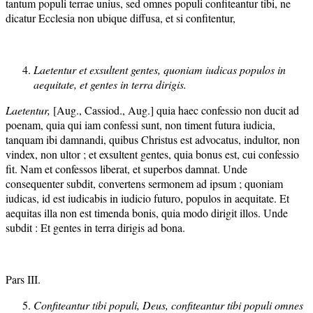
tantum populi terrae unius, sed omnes populi confiteantur tibi, ne
dicatur Ecclesia non ubique diffusa, et si confitentur,
Laetentur et exsultent gentes, quoniam iudicas populos in
aequitate, et gentes in terra dirigis.
Laetentur,
[Aug., Cassiod., Aug.] quia haec confessio non ducit ad
poenam, quia qui iam confessi sunt, non timent futura iudicia,
tanquam ibi damnandi, quibus Christus est advocatus, indultor, non
vindex, non ultor ; et exsultent gentes, quia bonus est, cui confessio
fit. Nam et confessos liberat, et superbos damnat. Unde
consequenter subdit, convertens sermonem ad ipsum ; quoniam
iudicas, id est iudicabis in iudicio futuro, populos in aequitate. Et
aequitas illa non est timenda bonis, quia modo dirigit illos. Unde
subdit : Et gentes in terra dirigis ad bona.
Pars III.
Confiteantur tibi populi, Deus, confiteantur tibi populi omnes