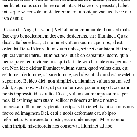
perdit, et malus cui nihil remanet intus. Hic vero si persistat, habet
intus quo se consoletur. Aliter enim erit utrobique vacuus. Ecce cur
ista dantur.
[Cassiod., Aug., Cassiod.] Vel tolluntur communiter bonis et malis.
Iste ergo benedictionem dexterae desiderans, ait : Illuminet. Quasi
dicat : Ita benedicat, ut illuminet vultum suum super nos, id est
ostendat Deus Pater vultum suum nobis, scilicet claritatem Filii sui,
qui est vultus Patris. Illuminet nos, ut ab eo capiamus lucem, quia
nemo potest eum videre, nisi qui claritate vel charitate eius perfusus
est. Non ideo dicitur illuminet vultum suum, quod vultus eius, qui
est lumen de lumine, sit sine lumine, sed ideo ut id quod est reveletur
super nos. Et ideo dicit non simpliciter, illuminet vultum suum, sed
addit, super nos. Vel ita, ut per vultum accipiatur imago Dei quam
nobis impressit, id est ratio. Et est, vultum suum impressum super
nos, id est imaginem suam, scilicet rationem animae nostrae
impressam. Illuminet sapientia, ne ipsa sit in tenebris, ut sciamus nos
factos ad imaginem Dei, et si a nobis deformata est, ab ipso
reformetur. Et misereatur nostri, ecce unde incepit. Misericordia
enim incipit, misericordia nos conservat. Illuminet ad hoc,