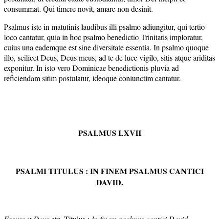
consummat. Qui timere novit, amare non desinit.
Psalmus iste in matutinis laudibus illi psalmo adiungitur, qui tertio
loco cantatur, quia in hoc psalmo benedictio Trinitatis imploratur,
cuius una eademque est sine diversitate essentia. In psalmo quoque
illo, scilicet Deus, Deus meus, ad te de luce vigilo, sitis atque ariditas
exponitur. In isto vero Dominicae benedictionis pluvia ad
reficiendam sitim postulatur, ideoque coniunctim cantatur.
PSALMUS LXVII
PSALMI TITULUS : IN FINEM PSALMUS CANTICI
DAVID.
Exsurgat Deus
etc. Titulus :
In finem psalmus cantici David.