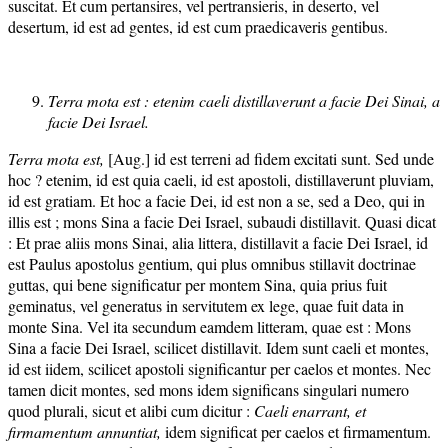
suscitat. Et cum pertansires, vel pertransieris, in deserto, vel
desertum, id est ad gentes, id est cum praedicaveris gentibus.
Terra mota est : etenim caeli distillaverunt a facie Dei Sinai, a
facie Dei Israel.
Terra mota est,
[Aug.] id est terreni ad fidem excitati sunt. Sed unde
hoc ? etenim, id est quia caeli, id est apostoli, distillaverunt pluviam,
id est gratiam. Et hoc a facie Dei, id est non a se, sed a Deo, qui in
illis est ; mons Sina a facie Dei Israel, subaudi distillavit. Quasi dicat
: Et prae aliis mons Sinai, alia littera, distillavit a facie Dei Israel, id
est Paulus apostolus gentium, qui plus omnibus stillavit doctrinae
guttas, qui bene significatur per montem Sina, quia prius fuit
geminatus, vel generatus in servitutem ex lege, quae fuit data in
monte Sina. Vel ita secundum eamdem litteram, quae est : Mons
Sina a facie Dei Israel, scilicet distillavit. Idem sunt caeli et montes,
id est iidem, scilicet apostoli significantur per caelos et montes. Nec
tamen dicit montes, sed mons idem significans singulari numero
quod plurali, sicut et alibi cum dicitur :
Caeli enarrant, et
firmamentum annuntiat,
idem significat per caelos et firmamentum.