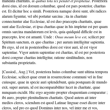
mandata charitatis,
in quibus tota lex pendet et prophetae
. Posteriora
dorsi eius, id est dorsum columbae, quod est pars posterior, charitas
est. Et dicitur hoc a simili. Posteriora namque dorsi sunt, ubi radices
alarum figuntur, vel ubi portatur sarcina ; ita in charitate
connectuntur alae Ecclesiae, id est duo praecepta charitatis, quae
sunt alae Ecclesiae, et ipsa charitas quae in his impletur est per quam
omnis sarcina mandatorum est levis, quia quidquid difficile est in
praecepto, leve est amanti. Unde :
Onus meum leve est
, scilicet per
Spiritum sanctum, ex quo charitas ; per aurum intelligitur sapientia.
Ibi ergo, id est in posterioribus dorsi est viror auri, id est vigor
sapientiae. Vigor autem sapientiae est charitas, id est per posteriora
dorsi congrue charitas intelligitur, ratione similitudinis, non
substantia proprietatis.
[Cassiod., Aug.] Vel, posteriora huius columbae sunt ultima tempora
Ecclesiae, scilicet quae erunt in resurrectione communi vel in fine
cuiusque, quae in specie auri splendebunt, quia postquam de mundo
exit, super aurum, id est incomparabiliter lucet in charitate, quae
nunquam excidit. Hic ergo argento propter eloquentiam comparatur ;
ibi auro, propter plenitudinem charitatis. Quod autem ait inter
medios cleros, sciendum est quod Latinae linguae esset dicere inter
cleros, sed pro eo quod Dominus inter nos, vel inter me et vos,