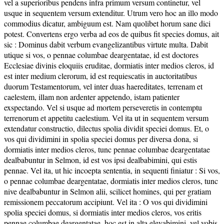
vel a superioribus pendens infra primum versum continetur, vel
usque in sequentem versum extenditur. Utrum vero hoc an illo modo
commodius dicatur, ambiguum est. Nam quolibet horum sane dici
potest. Convertens ergo verba ad eos de quibus fit species domus, ait
sic : Dominus dabit verbum evangelizantibus virtute multa. Dabit
utique si vos, o pennae columbae deargentatae, id est doctores
Ecclesiae divinis eloquiis eruditae, dormiatis inter medios cleros, id
est inter medium clerorum, id est requiescatis in auctoritatibus
duorum Testamentorum, vel inter duas haereditates, terrenam et
caelestem, illam non ardenter appetendo, istam patienter
exspectando. Vel si usque ad mortem perseveretis in contemptu
terrenorum et appetitu caelestium. Vel ita ut in sequentem versum
extendatur constructio, dilectus spolia dividit speciei domus. Et, o
vos qui dividimini in spolia speciei domus per diversa dona, si
dormiatis inter medios cleros, tunc pennae columbae deargentatae
dealbabuntur in Selmon, id est vos ipsi dealbabimini, qui estis
pennae. Vel ita, ut hic incoepta sententia, in sequenti finiatur : Si vos,
o pennae columbae deargentatae, dormiatis inter medios cleros, tunc
nive dealbabuntur in Selmon alii, scilicet homines, qui per gratiam
remissionem peccatorum accipiunt. Vel ita : O vos qui dividimini
spolia speciei domus, si dormiatis inter medios cleros, vos eritis
pennae columbae deargentatae, hoc est in alta elevabimini, vel vobis