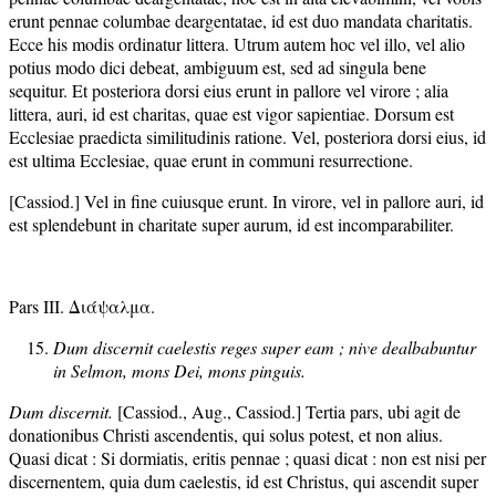
erunt pennae columbae deargentatae, id est duo mandata charitatis.
Ecce his modis ordinatur littera. Utrum autem hoc vel illo, vel alio
potius modo dici debeat, ambiguum est, sed ad singula bene
sequitur. Et posteriora dorsi eius erunt in pallore vel virore ; alia
littera, auri, id est charitas, quae est vigor sapientiae. Dorsum est
Ecclesiae praedicta similitudinis ratione. Vel, posteriora dorsi eius, id
est ultima Ecclesiae, quae erunt in communi resurrectione.
[Cassiod.] Vel in fine cuiusque erunt. In virore, vel in pallore auri, id
est splendebunt in charitate super aurum, id est incomparabiliter.
Pars III. Διάψαλμα.
Dum discernit caelestis reges super eam ; nive dealbabuntur
in Selmon, mons Dei, mons pinguis.
Dum discernit.
[Cassiod., Aug., Cassiod.] Tertia pars, ubi agit de
donationibus Christi ascendentis, qui solus potest, et non alius.
Quasi dicat : Si dormiatis, eritis pennae ; quasi dicat : non est nisi per
discernentem, quia dum caelestis, id est Christus, qui ascendit super