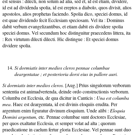
est sensus : dilecti, non solum ad alia, sed et, id est etiam, dividere,
id est ad dividenda spolia, id est ereptos a diabolo, quos divisit, alios
apostolos, alios prophetas faciendo. Spolia dico, speciei domus, id
est quae dividendo fecit Ecclesiam speciosam. Vel ita : Dominus
dabit verbum evangelizantibus, et etiam dabit eis dividere spolia
speciei domus. Vel secundum hoc distinguitur praecedens littera, ita
: Rex virtutum dilecti dilecti. Hic distingue : Et speciei domus
dividere spolia.
Si dormiatis inter medios cleros pennae columbae
deargentatae ; et posterioria dorsi eius in pallore auri.
Si dormiatis inter medios cleros.
[Aug.] Prius singulorum verborum
sententia est animadvertenda, deinde ordo constructionis verborum.
Columba est Ecclesia, de qua dicitur in Canticis :
Una est columba
mea
. Haec est deargentata, id est divinis eloquiis erudita. Per
argentum enim figuratur divinum eloquium. Unde alibi :
Eloquia
Domini argentum,
etc. Pennae columbae sunt doctores Ecclesiae,
per quos exaltatur Ecclesia, et semper volat ad alta ; quorum
praedicatione in caelum fertur gloria Ecclesiae. Vel pennae sunt duo