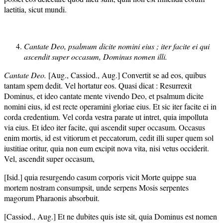
laetitia, sicut mundi.
Cantate Deo, psalmum dicite nomini eius ; iter facite ei qui
ascendit super occasum, Dominus nomen illi.
Cantate Deo.
[Aug., Cassiod., Aug.] Convertit se ad eos, quibus
tantam spem dedit. Vel hortatur eos. Quasi dicat : Resurrexit
Dominus, et ideo cantate mente vivendo Deo, et psalmum dicite
nomini eius, id est recte operamini gloriae eius. Et sic iter facite ei in
corda credentium. Vel corda vestra parate ut intret, quia impolluta
via eius. Et ideo iter facite, qui ascendit super occasum. Occasus
enim mortis, id est vitiorum et peccatorum, cedit illi super quem sol
iustitiae oritur, quia non eum excipit nova vita, nisi vetus occiderit.
Vel, ascendit super occasum,
[Isid.] quia resurgendo casum corporis vicit Morte quippe sua
mortem nostram consumpsit, unde serpens Mosis serpentes
magorum Pharaonis absorbuit.
[Cassiod., Aug.] Et ne dubites quis iste sit, quia Dominus est nomen