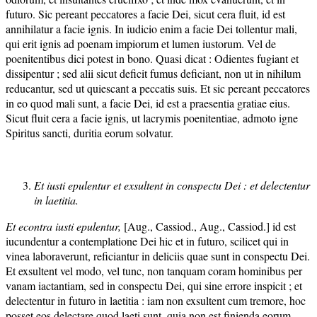
futuro. Sic pereant peccatores a facie Dei, sicut cera fluit, id est
annihilatur a facie ignis. In iudicio enim a facie Dei tollentur mali,
qui erit ignis ad poenam impiorum et lumen iustorum. Vel de
poenitentibus dici potest in bono. Quasi dicat : Odientes fugiant et
dissipentur ; sed alii sicut deficit fumus deficiant, non ut in nihilum
reducantur, sed ut quiescant a peccatis suis. Et sic pereant peccatores
in eo quod mali sunt, a facie Dei, id est a praesentia gratiae eius.
Sicut fluit cera a facie ignis, ut lacrymis poenitentiae, admoto igne
Spiritus sancti, duritia eorum solvatur.
Et iusti epulentur et exsultent in conspectu Dei : et delectentur
in laetitia.
Et econtra iusti epulentur,
[Aug., Cassiod., Aug., Cassiod.] id est
iucundentur a contemplatione Dei hic et in futuro, scilicet qui in
vinea laboraverunt, reficiantur in deliciis quae sunt in conspectu Dei.
Et exsultent vel modo, vel tunc, non tanquam coram hominibus per
vanam iactantiam, sed in conspectu Dei, qui sine errore inspicit ; et
delectentur in futuro in laetitia : iam non exsultent cum tremore, hoc
posset eos delectare quod laeti sunt, quia non est finienda eorum