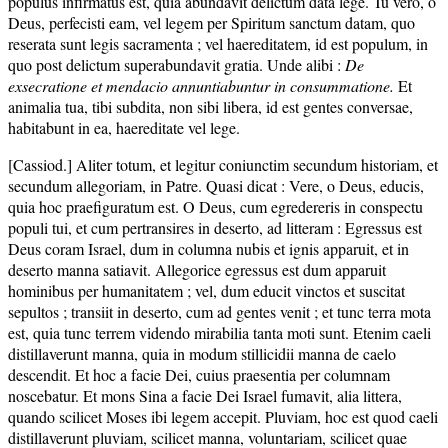
populus infirmatus est, quia abundavit delictum data lege. Tu vero, o
Deus, perfecisti eam, vel legem per Spiritum sanctum datam, quo
reserata sunt legis sacramenta ; vel haereditatem, id est populum, in
quo post delictum superabundavit gratia. Unde alibi :
De
exsecratione et mendacio annuntiabuntur in consummatione.
Et
animalia tua, tibi subdita, non sibi libera, id est gentes conversae,
habitabunt in ea, haereditate vel lege.
[Cassiod.] Aliter totum, et legitur coniunctim secundum historiam, et
secundum allegoriam, in Patre. Quasi dicat : Vere, o Deus, educis,
quia hoc praefiguratum est. O Deus, cum egredereris in conspectu
populi tui, et cum pertransires in deserto, ad litteram : Egressus est
Deus coram Israel, dum in columna nubis et ignis apparuit, et in
deserto manna satiavit. Allegorice egressus est dum apparuit
hominibus per humanitatem ; vel, dum educit vinctos et suscitat
sepultos ; transiit in deserto, cum ad gentes venit ; et tunc terra mota
est, quia tunc terrem videndo mirabilia tanta moti sunt. Etenim caeli
distillaverunt manna, quia in modum stillicidii manna de caelo
descendit. Et hoc a facie Dei, cuius praesentia per columnam
noscebatur. Et mons Sina a facie Dei Israel fumavit, alia littera,
quando scilicet Moses ibi legem accepit. Pluviam, hoc est quod caeli
distillaverunt pluviam, scilicet manna, voluntariam, scilicet quae