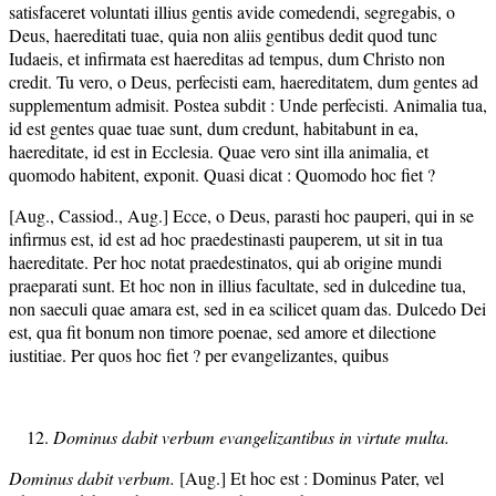
satisfaceret voluntati illius gentis avide comedendi, segregabis, o
Deus, haereditati tuae, quia non aliis gentibus dedit quod tunc
Iudaeis, et infirmata est haereditas ad tempus, dum Christo non
credit. Tu vero, o Deus, perfecisti eam, haereditatem, dum gentes ad
supplementum admisit. Postea subdit : Unde perfecisti. Animalia tua,
id est gentes quae tuae sunt, dum credunt, habitabunt in ea,
haereditate, id est in Ecclesia. Quae vero sint illa animalia, et
quomodo habitent, exponit. Quasi dicat : Quomodo hoc fiet ?
[Aug., Cassiod., Aug.] Ecce, o Deus, parasti hoc pauperi, qui in se
infirmus est, id est ad hoc praedestinasti pauperem, ut sit in tua
haereditate. Per hoc notat praedestinatos, qui ab origine mundi
praeparati sunt. Et hoc non in illius facultate, sed in dulcedine tua,
non saeculi quae amara est, sed in ea scilicet quam das. Dulcedo Dei
est, qua fit bonum non timore poenae, sed amore et dilectione
iustitiae. Per quos hoc fiet ? per evangelizantes, quibus
Dominus dabit verbum evangelizantibus in virtute multa.
Dominus dabit verbum.
[Aug.] Et hoc est : Dominus Pater, vel