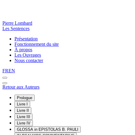
Pierre Lombard
Les Sentences
Présentation
Fonctionnement du site
À propos
Les Ouvrages
Nous contacter
FR
EN
Retour aux Auteurs
Prologue
Livre I
Livre II
Livre III
Livre IV
GLOSSA in EPISTOLAS B. PAULI