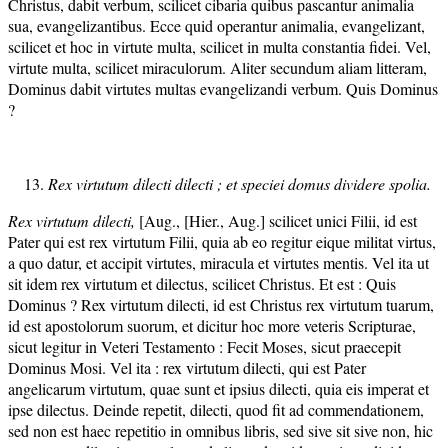
Christus, dabit verbum, scilicet cibaria quibus pascantur animalia
sua, evangelizantibus. Ecce quid operantur animalia, evangelizant,
scilicet et hoc in virtute multa, scilicet in multa constantia fidei. Vel,
virtute multa, scilicet miraculorum. Aliter secundum aliam litteram,
Dominus dabit virtutes multas evangelizandi verbum. Quis Dominus
?
Rex virtutum dilecti dilecti ; et speciei domus dividere spolia.
Rex virtutum dilecti,
[Aug., [Hier., Aug.] scilicet unici Filii, id est
Pater qui est rex virtutum Filii, quia ab eo regitur eique militat virtus,
a quo datur, et accipit virtutes, miracula et virtutes mentis. Vel ita ut
sit idem rex virtutum et dilectus, scilicet Christus. Et est : Quis
Dominus ? Rex virtutum dilecti, id est Christus rex virtutum tuarum,
id est apostolorum suorum, et dicitur hoc more veteris Scripturae,
sicut legitur in Veteri Testamento : Fecit Moses, sicut praecepit
Dominus Mosi. Vel ita : rex virtutum dilecti, qui est Pater
angelicarum virtutum, quae sunt et ipsius dilecti, quia eis imperat et
ipse dilectus. Deinde repetit, dilecti, quod fit ad commendationem,
sed non est haec repetitio in omnibus libris, sed sive sit sive non, hic