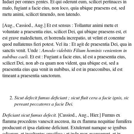
Iudaei per omnes gentes. Et qui oderunt eum, scilicet pertinaces in
malo, fugiant a facie eius, non loco, quia ubique praesens est, sed
metu animi, scilicet timendo, non latendo.
[Aug., Cassiod., Aug.] Et est sensus : Tollantur animi metu et
voluntate a praesentia eius, scilicet Dei, qui ubique praesens est, et
est grave maledictum, et horrenda increpatio, ut velint et conentur
quod nullatenus fieri potest. Vel ita : Et agit de praesentia Dei, qua in
sanctis venit. Unde :
Amodo videbitis Filium hominis venientem in
nubibus caeli
. Et est : Fugiant a facie eius, id est a praesentia eius,
scilicet Dei, non ab ea quam non vident, qua ubique est, sed a
praesentia eius qua venit in nubibus, id est in praeconibus, id est
timeant a praesentia sanctorum.
Sicut defecit fumus deficiant ; sicut fluit cera a facie ignis, sic
pereant peccatores a facie Dei.
Deficiant sicut fumus defecit.
[Cassiod., Aug., Hier.] Fumus ex
flamma procedens vanescit ascensu, ita ex flamma nequitiae fumifera
producunt et ipsa elatione deficiunt. Extulerunt namque se ignibus
odiorum, et insultantes crucifixo ; et inde mox evanuerunt, et in