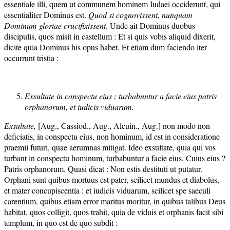
essentiale illi, quem ut communem hominem Iudaei occiderunt, qui
essentialiter Dominus est.
Quod si cognovissent, nunquam
Dominum gloriae crucifixissent
. Unde ait Dominus duobus
discipulis, quos misit in castellum : Et si quis vobis aliquid dixerit,
dicite quia Dominus his opus habet. Et etiam dum faciendo iter
occurrunt tristia :
Exsultate in conspectu eius ; turbabuntur a facie eius patris
orphanorum, et iudicis viduarum.
Exsultate,
[Aug., Cassiod., Aug., Alcuin., Aug.] non modo non
deficiatis, in conspectu eius, non hominum, id est in consideratione
praemii futuri, quae aerumnas mitigat. Ideo exsultate, quia qui vos
turbant in conspectu hominum, turbabuntur a facie eius. Cuius eius ?
Patris orphanorum. Quasi dicat : Non estis destituti ut putatur.
Orphani sunt quibus mortuus est pater, scilicet mundus et diabolus,
et mater concupiscentia : et iudicis viduarum, scilicet spe saeculi
carentium, quibus etiam error maritus moritur, in quibus talibus Deus
habitat, quos colligit, quos trahit, quia de viduis et orphanis facit sibi
templum, in quo est de quo subdit :