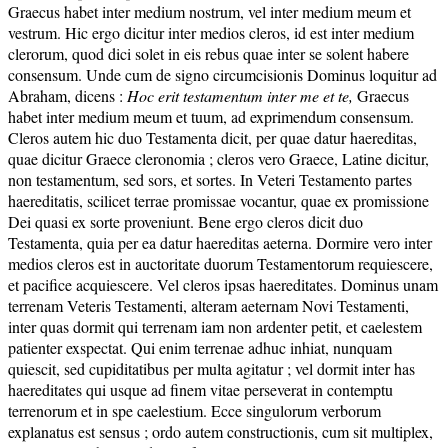
Graecus habet inter medium nostrum, vel inter medium meum et
vestrum. Hic ergo dicitur inter medios cleros, id est inter medium
clerorum, quod dici solet in eis rebus quae inter se solent habere
consensum. Unde cum de signo circumcisionis Dominus loquitur ad
Abraham, dicens :
Hoc erit testamentum inter me et te,
Graecus
habet inter medium meum et tuum, ad exprimendum consensum.
Cleros autem hic duo Testamenta dicit, per quae datur haereditas,
quae dicitur Graece cleronomia ; cleros vero Graece, Latine dicitur,
non testamentum, sed sors, et sortes. In Veteri Testamento partes
haereditatis, scilicet terrae promissae vocantur, quae ex promissione
Dei quasi ex sorte proveniunt. Bene ergo cleros dicit duo
Testamenta, quia per ea datur haereditas aeterna. Dormire vero inter
medios cleros est in auctoritate duorum Testamentorum requiescere,
et pacifice acquiescere. Vel cleros ipsas haereditates. Dominus unam
terrenam Veteris Testamenti, alteram aeternam Novi Testamenti,
inter quas dormit qui terrenam iam non ardenter petit, et caelestem
patienter exspectat. Qui enim terrenae adhuc inhiat, nunquam
quiescit, sed cupiditatibus per multa agitatur ; vel dormit inter has
haereditates qui usque ad finem vitae perseverat in contemptu
terrenorum et in spe caelestium. Ecce singulorum verborum
explanatus est sensus ; ordo autem constructionis, cum sit multiplex,