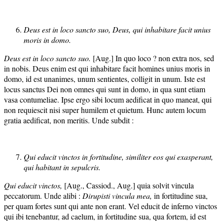
Deus est in loco sancto suo, Deus, qui inhabitare facit unius
moris in domo.
Deus est in loco sancto suo.
[Aug.] In quo loco ? non extra nos, sed
in nobis. Deus enim est qui inhabitare facit homines unius moris in
domo, id est unanimes, unum sentientes, colligit in unum. Iste est
locus sanctus Dei non omnes qui sunt in domo, in qua sunt etiam
vasa contumeliae. Ipse ergo sibi locum aedificat in quo maneat, qui
non requiescit nisi super humilem et quietum. Hunc autem locum
gratia aedificat, non meritis. Unde subdit :
Qui educit vinctos in fortitudine, similiter eos qui exasperant,
qui habitant in sepulcris.
Qui educit vinctos,
[Aug., Cassiod., Aug.] quia solvit vincula
peccatorum. Unde alibi :
Dirupisti vincula mea,
in fortitudine sua,
per quam fortes sunt qui ante non erant. Vel educit de inferno vinctos
qui ibi tenebantur, ad caelum, in fortitudine sua, qua fortem, id est