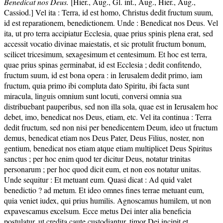
Benedicat nos Deus.
[Hier., Aug., Gl. int., Aug., Hier., Aug.,
Cassiod.] Vel ita : Terra, id est homo, Christus dedit fructum suum,
id est reparationem, benedictionem. Unde : Benedicat nos Deus. Vel
ita, ut pro terra accipiatur Ecclesia, quae prius spinis plena erat, sed
accessit vocatio divinae maiestatis, et sic protulit fructum bonum,
scilicet tricesimum, sexagesimum et centesimum. Et hoc est terra,
quae prius spinas germinabat, id est Ecclesia ; dedit confitendo,
fructum suum, id est bona opera : in Ierusalem dedit primo, iam
fructum, quia primo ibi compluta dato Spiritu, ibi facta sunt
miracula, linguis omnium sunt locuti, conversi omnia sua
distribuebant pauperibus, sed non illa sola, quae est in Ierusalem hoc
debet, imo, benedicat nos Deus, etiam, etc. Vel ita continua : Terra
dedit fructum, sed non nisi per benedicentem Deum, ideo ut fructum
demus, benedicat etiam nos Deus Pater, Deus Filius, noster, non
gentium, benedicat nos etiam atque etiam multiplicet Deus Spiritus
sanctus ; per hoc enim quod ter dicitur Deus, notatur trinitas
personarum ; per hoc quod dicit eum, et non eos notatur unitas.
Unde sequitur : Et metuant eum. Quasi dicat : Ad quid valet
benedictio ? ad metum. Et ideo omnes fines terrae metuant eum,
quia veniet iudex, qui prius humilis. Agnoscamus humilem, ut non
expavescamus excelsum. Ecce metus Dei inter alia beneficia
postulatur, ut credita caute custodiantur, timor Dei incipit et