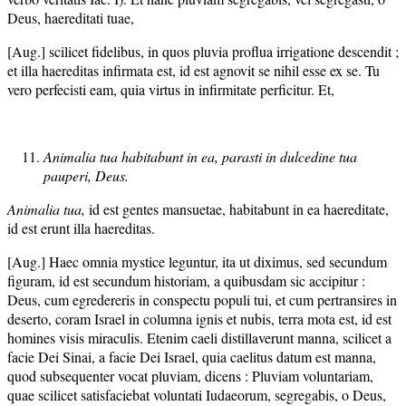
Deus, haereditati tuae,
[Aug.] scilicet fidelibus, in quos pluvia proflua irrigatione descendit ;
et illa haereditas infirmata est, id est agnovit se nihil esse ex se. Tu
vero perfecisti eam, quia virtus in infirmitate perficitur. Et,
Animalia tua habitabunt in ea, parasti in dulcedine tua
pauperi, Deus.
Animalia tua,
id est gentes mansuetae, habitabunt in ea haereditate,
id est erunt illa haereditas.
[Aug.] Haec omnia mystice leguntur, ita ut diximus, sed secundum
figuram, id est secundum historiam, a quibusdam sic accipitur :
Deus, cum egredereris in conspectu populi tui, et cum pertransires in
deserto, coram Israel in columna ignis et nubis, terra mota est, id est
homines visis miraculis. Etenim caeli distillaverunt manna, scilicet a
facie Dei Sinai, a facie Dei Israel, quia caelitus datum est manna,
quod subsequenter vocat pluviam, dicens : Pluviam voluntariam,
quae scilicet satisfaciebat voluntati Iudaeorum, segregabis, o Deus,