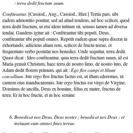
: terra dedit fructum suum.
Confiteantur.
[Cassiod., Aug., Cassiod., Hier.] Tertia pars, ubi
eadem admonitio ponitur, sed ad aliud tendens, ad hoc scilicet, quod
terra dedit fructum, ut etsi idem initium sit, sensus tamen ad diversa
tendat. Gaudens igitur ait : Confiteantur tibi populi, Deus,
confiteantur tibi populi omnes. Repetit eadem quae supra dixerat in
exhortando, adiiciens aliam rem, scilicet de fructu terrae, et
frequentato verbo postulat nos benedici. Unde sequitur, terra dedit.
Quasi dicat : Ideo confiteantur, quia terra dedit fructum suum, id est
Maria genuit Christum, haec terra de nostro limo, de nostro luto, de
Adam dedit florem primum, qui ait :
Ego flos campi et lilium
convallium
. Iste ergo flos fructus factus est, ut illum ederemus, ut
carnem eius manducaremus. Iste ergo fructus est virgo de Virgine,
Dominus de ancilla, Deus ex homine, filius ex matre, fructus de
terra. Et in hoc fructu, et in hoc semine
Benedicat nos Deus, Deus noster ; benedicat nos Deus ; et
metuant eum omnes fines terrae.