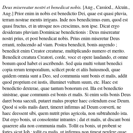
Deus misereatur nostri et benedicat nobis.
[Aug., Cassiod., Alcuin.,
Aug.] Prior enim in nobis est benedictio Dei, quae est quasi pluvia,
terram nostrae mentis irrigans. Inde nos benedicimus eum, quod est
quasi fructus, et in utroque nos crescimus, non ipse. Dicat ergo
desiderans pluviam Dominicae benedictionis : Deus misereatur
nostri prius, et post benedicat nobis. Prius enim miseretur Deus
erranti, reducendo ad viam. Postea benedicit, bonis augendo ;
benedicit enim Creator creaturae, multiplicando numero et merito.
Benedicit creatura Creatori, corde, voce et opere laudando, et omne
bonum quod habet ei ascribendo. Sed quia multi volunt benedici
copia rerum temporalium, scilicet prole et aliis huiusmodi, quae
quidem omnia sunt a Deo, sed communia sunt bonis et malis, addit
quod proprium est iustis, illuminet vultum suum, etc. Haec est
benedictio dexterae, quae tantum bonorum est. Illa est benedictio
sinistrae, quae communis est bonis et malis. Si enim solis bonis Deus
daret bona saeculi, putaret malus propter haec colendum esse Deum.
Quod si solis malis daret, timeret infirmus ad Deum converti, ne
haec deessent sibi, quem nutrit prius agricola, non subtrahendo ista.
Dat ergo bonis, ut consolentur intrantes ; dat et malis, ut discant boni
quaerere alia non communia malis. Tollit ea bonis, ut probent se
fortes sicut Iob ; tollit ea malis, ut infirmus non timeat perdere quae