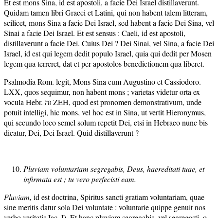
Et est mons Sina, id est apostoli, a facie Dei Israel distillaverunt.
Quidam tamen libri Graeci et Latini, qui non habent talem litteram,
scilicet, mons Sina a facie Dei Israel, sed habent a facie Dei Sina, vel
Sinai a facie Dei Israel. Et est sensus : Caeli, id est apostoli,
distillaverunt a facie Dei. Cuius Dei ? Dei Sinai, vel Sina, a facie Dei
Israel, id est qui legem dedit populo Israel, quia qui dedit per Mosen
legem qua terreret, dat et per apostolos benedictionem qua liberet.
Psalmodia Rom. legit, Mons Sina cum Augustino et Cassiodoro.
LXX, quos sequimur, non habent mons ; varietas videtur orta ex
vocula Hebr. זה ZEH, quod est pronomen demonstrativum, unde
potuit intelligi, hic mons, vel hoc est in Sina, ut vertit Hieronymus,
qui secundo loco semel solum repetit Dei, etsi in Hebraeo nunc bis
dicatur, Dei, Dei Israel. Quid distillaverunt ?
Pluviam voluntariam segregabis, Deus, haereditati tuae, et
infirmata est ; tu vero perfecisti eam.
Pluviam,
id est doctrina, Spiritus sancti gratiam voluntariam, quae
sine meritis datur sola Dei voluntate : voluntarie quippe genuit nos
verbo veritatis Iac. I). Et hanc pluviam segregabis, vel segregasti, o