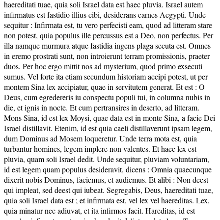
haereditati tuae, quia soli Israel data est haec pluvia. Israel autem
infirmatus est fastidio illius cibi, desiderans carnes Aegypti. Unde
sequitur : Infirmata est, tu vero perfecisti eam, quod ad litteram stare
non potest, quia populus ille percussus est a Deo, non perfectus. Per
illa namque murmura atque fastidia ingens plaga secuta est. Omnes
in eremo prostrati sunt, non introierunt terram promissionis, praeter
duos. Per hoc ergo mittit nos ad mysterium, quod primo exsecuti
sumus. Vel forte ita etiam secundum historiam accipi potest, ut per
montem Sina lex accipiatur, quae in servitutem generat. Et est : O
Deus, cum egredereris iu conspectu populi tui, in columna nubis in
die, et ignis in nocte. Et cum pertransires in deserto, ad litteram.
Mons Sina, id est lex Moysi, quae data est in monte Sina, a facie Dei
Israel distillavit. Etenim, id est quia caeli distillaverunt ipsam legem,
dum Dominus ad Mosem loqueretur. Unde terra mota est, quia
turbantur homines, legem implere non valentes. Et haec lex est
pluvia, quam soli Israel dedit. Unde sequitur, pluviam voluntariam,
id est legem quam populus desideravit, dicens : Omnia quaecunque
dixerit nobis Dominus, faciemus, et audiemus. Et alibi : Non deest
qui impleat, sed deest qui iubeat. Segregabis, Deus, haereditati tuae,
quia soli Israel data est ; et infirmata est, vel lex vel haereditas. Lex,
quia minatur nec adiuvat, et ita infirmos facit. Hareditas, id est