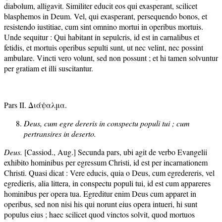
diabolum, alligavit. Similiter educit eos qui exasperant, scilicet
blasphemos in Deum. Vel, qui exasperant, persequendo bonos, et
resistendo iustitiae, cum sint omnino mortui in operibus mortuis.
Unde sequitur : Qui habitant in sepulcris, id est in carnalibus et
fetidis, et mortuis operibus sepulti sunt, ut nec velint, nec possint
ambulare. Vincti vero volunt, sed non possunt ; et hi tamen solvuntur
per gratiam et illi suscitantur.
Pars II. Διάψαλμα.
Deus, cum egre dereris in conspectu populi tui ; cum
pertransires in deserto.
Deus.
[Cassiod., Aug.] Secunda pars, ubi agit de verbo Evangelii
exhibito hominibus per egressum Christi, id est per incarnationem
Christi. Quasi dicat : Vere educis, quia o Deus, cum egredereris, vel
egredieris, alia littera, in conspectu populi tui, id est cum appareres
hominibus per opera tua. Egreditur enim Deus cum apparet in
operibus, sed non nisi his qui norunt eius opera intueri, hi sunt
populus eius ; haec scilicet quod vinctos solvit, quod mortuos