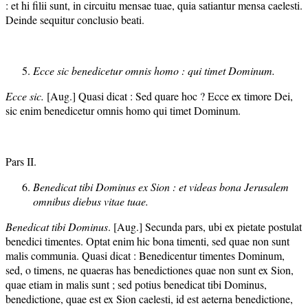
: et hi filii sunt, in circuitu mensae tuae, quia satiantur mensa caelesti.
Deinde sequitur conclusio beati.
Ecce sic benedicetur omnis homo : qui timet Dominum.
Ecce sic.
[Aug.] Quasi dicat : Sed quare hoc ? Ecce ex timore Dei,
sic enim benedicetur omnis homo qui timet Dominum.
Pars II.
Benedicat tibi Dominus ex Sion : et videas bona Jerusalem
omnibus diebus vitae tuae.
Benedicat tibi Dominus
. [Aug.] Secunda pars, ubi ex pietate postulat
benedici timentes. Optat enim hic bona timenti, sed quae non sunt
malis communia. Quasi dicat : Benedicentur timentes Dominum,
sed, o timens, ne quaeras has benedictiones quae non sunt ex Sion,
quae etiam in malis sunt ; sed potius benedicat tibi Dominus,
benedictione, quae est ex Sion caelesti, id est aeterna benedictione,