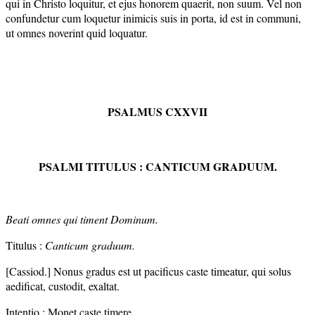
qui in Christo loquitur, et ejus honorem quaerit, non suum. Vel non
confundetur cum loquetur inimicis suis in porta, id est in communi,
ut omnes noverint quid loquatur.
PSALMUS CXXVII
PSALMI TITULUS : CANTICUM GRADUUM.
Beati omnes qui timent Dominum.
Titulus :
Canticum graduum.
[Cassiod.] Nonus gradus est ut pacificus caste timeatur, qui solus
aedificat, custodit, exaltat.
Intentio : Monet caste timere.