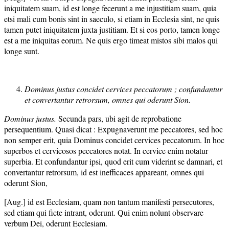
iniquitatem suam, id est longe fecerunt a me injustitiam suam, quia
etsi mali cum bonis sint in saeculo, si etiam in Ecclesia sint, ne quis
tamen putet iniquitatem juxta justitiam. Et si eos porto, tamen longe
est a me iniquitas eorum. Ne quis ergo timeat mistos sibi malos qui
longe sunt.
Dominus justus concidet cervices peccatorum ; confundantur
et convertantur retrorsum, omnes qui oderunt Sion.
Dominus justus.
Secunda pars, ubi agit de reprobatione
persequentium. Quasi dicat : Expugnaverunt me peccatores, sed hoc
non semper erit, quia Dominus concidet cervices peccatorum. In hoc
superbos et cervicosos peccatores notat. In cervice enim notatur
superbia. Et confundantur ipsi, quod erit cum viderint se damnari, et
convertantur retrorsum, id est inefficaces appareant, omnes qui
oderunt Sion,
[Aug.] id est Ecclesiam, quam non tantum manifesti persecutores,
sed etiam qui ficte intrant, oderunt. Qui enim nolunt observare
verbum Dei, oderunt Ecclesiam.