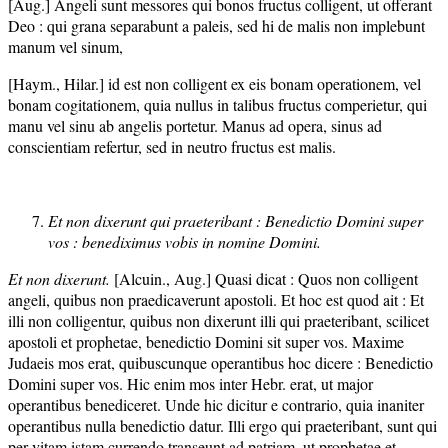
[Aug.] Angeli sunt messores qui bonos fructus colligent, ut offerant
Deo : qui grana separabunt a paleis, sed hi de malis non implebunt
manum vel sinum,
[Haym., Hilar.] id est non colligent ex eis bonam operationem, vel
bonam cogitationem, quia nullus in talibus fructus comperietur, qui
manu vel sinu ab angelis portetur. Manus ad opera, sinus ad
conscientiam refertur, sed in neutro fructus est malis.
Et non dixerunt qui praeteribant : Benedictio Domini super
vos : benediximus vobis in nomine Domini.
Et non dixerunt.
[Alcuin., Aug.] Quasi dicat : Quos non colligent
angeli, quibus non praedicaverunt apostoli. Et hoc est quod ait : Et
illi non colligentur, quibus non dixerunt illi qui praeteribant, scilicet
apostoli et prophetae, benedictio Domini sit super vos. Maxime
Judaeis mos erat, quibuscunque operantibus hoc dicere : Benedictio
Domini super vos. Hic enim mos inter Hebr. erat, ut major
operantibus benediceret. Unde hic dicitur e contrario, quia inaniter
operantibus nulla benedictio datur. Illi ergo qui praeteribant, sunt qui
per vitam istam currendo transeunt ad patriam, ut prophetae et