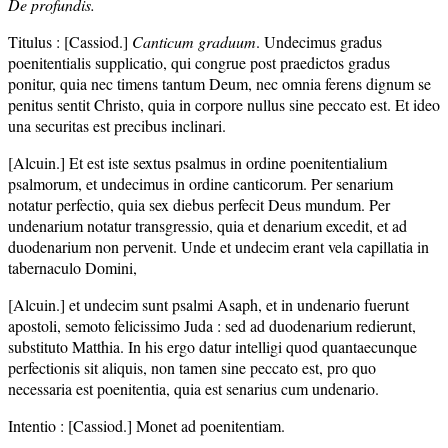
De profundis.
Titulus : [Cassiod.]
Canticum graduum
. Undecimus gradus
poenitentialis supplicatio, qui congrue post praedictos gradus
ponitur, quia nec timens tantum Deum, nec omnia ferens dignum se
penitus sentit Christo, quia in corpore nullus sine peccato est. Et ideo
una securitas est precibus inclinari.
[Alcuin.] Et est iste sextus psalmus in ordine poenitentialium
psalmorum, et undecimus in ordine canticorum. Per senarium
notatur perfectio, quia sex diebus perfecit Deus mundum. Per
undenarium notatur transgressio, quia et denarium excedit, et ad
duodenarium non pervenit. Unde et undecim erant vela capillatia in
tabernaculo Domini,
[Alcuin.] et undecim sunt psalmi Asaph, et in undenario fuerunt
apostoli, semoto felicissimo Juda : sed ad duodenarium redierunt,
substituto Matthia. In his ergo datur intelligi quod quantaecunque
perfectionis sit aliquis, non tamen sine peccato est, pro quo
necessaria est poenitentia, quia est senarius cum undenario.
Intentio : [Cassiod.] Monet ad poenitentiam.