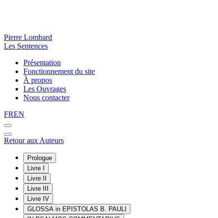
Pierre Lombard
Les Sentences
Présentation
Fonctionnement du site
À propos
Les Ouvrages
Nous contacter
FR
EN
Retour aux Auteurs
Prologue
Livre I
Livre II
Livre III
Livre IV
GLOSSA in EPISTOLAS B. PAULI