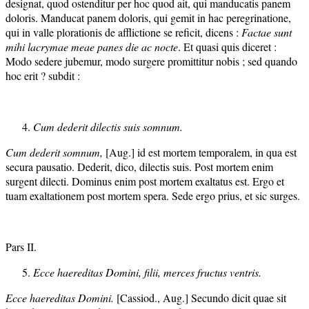
designat, quod ostenditur per hoc quod ait, qui manducatis panem
doloris. Manducat panem doloris, qui gemit in hac peregrinatione,
qui in valle plorationis de afflictione se reficit, dicens :
Factae sunt
mihi lacrymae meae panes die ac nocte
. Et quasi quis diceret :
Modo sedere jubemur, modo surgere promittitur nobis ; sed quando
hoc erit ? subdit :
Cum dederit dilectis suis somnum.
Cum dederit somnum,
[Aug.] id est mortem temporalem, in qua est
secura pausatio. Dederit, dico, dilectis suis. Post mortem enim
surgent dilecti. Dominus enim post mortem exaltatus est. Ergo et
tuam exaltationem post mortem spera. Sede ergo prius, et sic surges.
Pars II.
Ecce haereditas Domini, filii, merces fructus ventris.
Ecce haereditas Domini.
[Cassiod., Aug.] Secundo dicit quae sit