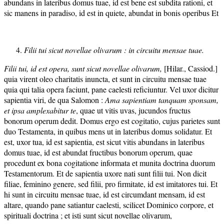
abundans in lateribus domus tuae, id est bene est subdita rationi, et
sic manens in paradiso, id est in quiete, abundat in bonis operibus Et
Filii tui sicut novellae olivarum : in circuitu mensae tuae.
Filii tui, id est opera, sunt sicut novellae olivarum,
[Hilar., Cassiod.]
quia virent oleo charitatis inuncta, et sunt in circuitu mensae tuae
quia qui talia opera faciunt, pane caelesti reficiuntur. Vel uxor dicitur
sapientia viri, de qua Salomon :
Ama sapientiam tanquam sponsam,
et ipsa amplexabitur te
, quae ut vitis uvas, jucundos fructus
bonorum operum dedit. Domus ergo est cogitatio, cujus parietes sunt
duo Testamenta, in quibus mens ut in lateribus domus solidatur. Et
est, uxor tua, id est sapientia, est sicut vitis abundans in lateribus
domus tuae, id est abundat fructibus bonorum operum, quae
procedunt ex bona cogitatione informata et munita doctrina duorum
Testamentorum. Et de sapientia uxore nati sunt filii tui. Non dicit
filiae, feminino genere, sed filii, pro firmitate, id est imitatores tui. Et
hi sunt in circuitu mensae tuae, id est circumdant mensam, id est
altare, quando pane satiantur caelesti, scilicet Dominico corpore, et
spirituali doctrina ; et isti sunt sicut novellae olivarum,