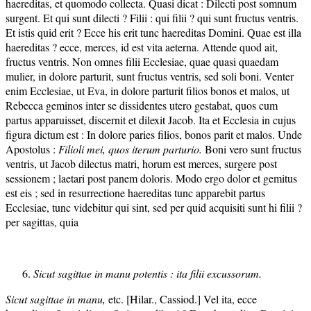
haereditas, et quomodo collecta. Quasi dicat : Dilecti post somnum
surgent. Et qui sunt dilecti ? Filii : qui filii ? qui sunt fructus ventris.
Et istis quid erit ? Ecce his erit tunc haereditas Domini. Quae est illa
haereditas ? ecce, merces, id est vita aeterna. Attende quod ait,
fructus ventris. Non omnes filii Ecclesiae, quae quasi quaedam
mulier, in dolore parturit, sunt fructus ventris, sed soli boni. Venter
enim Ecclesiae, ut Eva, in dolore parturit filios bonos et malos, ut
Rebecca geminos inter se dissidentes utero gestabat, quos cum
partus apparuisset, discernit et dilexit Jacob. Ita et Ecclesia in cujus
figura dictum est : In dolore paries filios, bonos parit et malos. Unde
Apostolus :
Filioli mei, quos iterum parturio.
Boni vero sunt fructus
ventris, ut Jacob dilectus matri, horum est merces, surgere post
sessionem ; laetari post panem doloris. Modo ergo dolor et gemitus
est eis ; sed in resurrectione haereditas tunc apparebit partus
Ecclesiae, tunc videbitur qui sint, sed per quid acquisiti sunt hi filii ?
per sagittas, quia
Sicut sagittae in manu potentis : ita filii excussorum.
Sicut sagittae in manu,
etc. [Hilar., Cassiod.] Vel ita, ecce