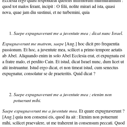
Ecclesia ergo quasi respondeat querelis infirmorum murmurantium :
quod tot malos ferant, incipit : O filii, nolite mirari ad ista, quasi
nova, quae jam diu sustinui, et ne turbemini, quia
Saepe expugnaverunt me a juventute mea ; dicat nunc Israel.
Expugnaverunt me matrem, saepe
[Aug.] hoc dicit pro frequentia
passionum. Et hoc, a juventute mea, scilicet a primo tempore aetatis
ab Abel. Aliquando enim in solo Abel Ecclesia erat, et expugnata est
a fratre malo, et perdito Cain. Et istud, dicat Israel nunc, dum licet ut
alii instruantur. Istud ergo dicat, et non timeat istud, cum senectus
expugnatur, consolatur se de praeteritis. Quid dicat ?
Saepe expugnaverunt me a juventute mea ; etenim non
potuerunt mihi.
Saepe expugnaverunt me a juventute mea.
Et quare expugnaverunt ?
[Aug.] quia non consensi eis, quod ita ait : Etenim non potuerunt
mihi, scilicet praevalere, ut me traherent in consensum peccati. Quod