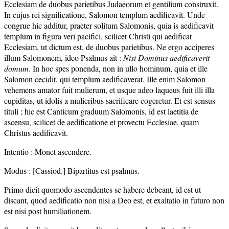
Ecclesiam de duobus parietibus Judaeorum et gentilium construxit.
In cujus rei significatione, Salomon templum aedificavit. Unde
congrue hic additur, praeter solitum Salomonis, quia is aedificavit
templum in figura veri pacifici, scilicet Christi qui aedificat
Ecclesiam, ut dictum est, de duobus parietibus. Ne ergo acciperes
illum Salomonem, ideo Psalmus ait :
Nisi Dominus aedificaverit
domum
. In hoc spes ponenda, non in ullo hominum, quia et ille
Salomon cecidit, qui templum aedificaverat. Ille enim Salomon
vehemens amator fuit mulierum, et usque adeo laqueus fuit illi illa
cupiditas, ut idolis a mulieribus sacrificare cogeretur. Et est sensus
tituli ; hic est Canticum graduum Salomonis, id est laetitia de
ascensu, scilicet de aedificatione et provectu Ecclesiae, quam
Christus aedificavit.
Intentio : Monet ascendere.
Modus : [Cassiod.] Bipartitus est psalmus.
Primo dicit quomodo ascendentes se habere debeant, id est ut
discant, quod aedificatio non nisi a Deo est, et exaltatio in futuro non
est nisi post humiliationem.