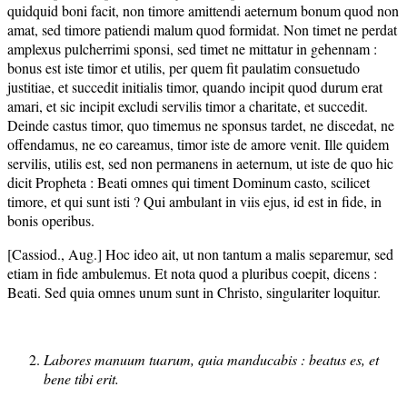
quidquid boni facit, non timore amittendi aeternum bonum quod non
amat, sed timore patiendi malum quod formidat. Non timet ne perdat
amplexus pulcherrimi sponsi, sed timet ne mittatur in gehennam :
bonus est iste timor et utilis, per quem fit paulatim consuetudo
justitiae, et succedit initialis timor, quando incipit quod durum erat
amari, et sic incipit excludi servilis timor a charitate, et succedit.
Deinde castus timor, quo timemus ne sponsus tardet, ne discedat, ne
offendamus, ne eo careamus, timor iste de amore venit. Ille quidem
servilis, utilis est, sed non permanens in aeternum, ut iste de quo hic
dicit Propheta : Beati omnes qui timent Dominum casto, scilicet
timore, et qui sunt isti ? Qui ambulant in viis ejus, id est in fide, in
bonis operibus.
[Cassiod., Aug.] Hoc ideo ait, ut non tantum a malis separemur, sed
etiam in fide ambulemus. Et nota quod a pluribus coepit, dicens :
Beati. Sed quia omnes unum sunt in Christo, singulariter loquitur.
Labores manuum tuarum, quia manducabis : beatus es, et
bene tibi erit.