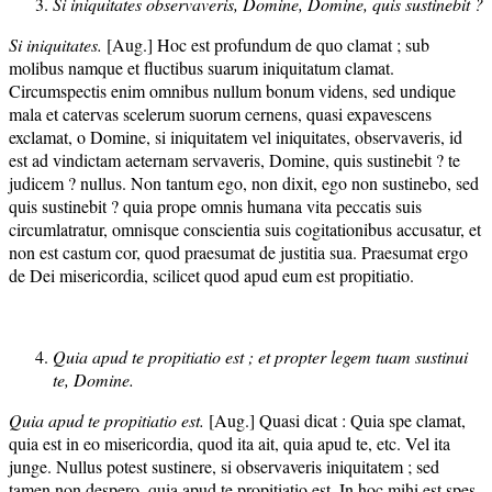
Si iniquitates observaveris, Domine, Domine, quis sustinebit ?
Si iniquitates.
[Aug.] Hoc est profundum de quo clamat ; sub
molibus namque et fluctibus suarum iniquitatum clamat.
Circumspectis enim omnibus nullum bonum videns, sed undique
mala et catervas scelerum suorum cernens, quasi expavescens
exclamat, o Domine, si iniquitatem vel iniquitates, observaveris, id
est ad vindictam aeternam servaveris, Domine, quis sustinebit ? te
judicem ? nullus. Non tantum ego, non dixit, ego non sustinebo, sed
quis sustinebit ? quia prope omnis humana vita peccatis suis
circumlatratur, omnisque conscientia suis cogitationibus accusatur, et
non est castum cor, quod praesumat de justitia sua. Praesumat ergo
de Dei misericordia, scilicet quod apud eum est propitiatio.
Quia apud te propitiatio est ; et propter legem tuam sustinui
te, Domine.
Quia apud te propitiatio est.
[Aug.] Quasi dicat : Quia spe clamat,
quia est in eo misericordia, quod ita ait, quia apud te, etc. Vel ita
junge. Nullus potest sustinere, si observaveris iniquitatem ; sed
tamen non despero, quia apud te propitiatio est. In hoc mihi est spes,