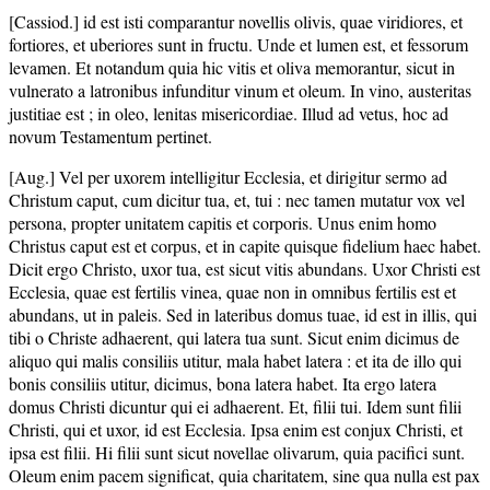
[Cassiod.] id est isti comparantur novellis olivis, quae viridiores, et
fortiores, et uberiores sunt in fructu. Unde et lumen est, et fessorum
levamen. Et notandum quia hic vitis et oliva memorantur, sicut in
vulnerato a latronibus infunditur vinum et oleum. In vino, austeritas
justitiae est ; in oleo, lenitas misericordiae. Illud ad vetus, hoc ad
novum Testamentum pertinet.
[Aug.] Vel per uxorem intelligitur Ecclesia, et dirigitur sermo ad
Christum caput, cum dicitur tua, et, tui : nec tamen mutatur vox vel
persona, propter unitatem capitis et corporis. Unus enim homo
Christus caput est et corpus, et in capite quisque fidelium haec habet.
Dicit ergo Christo, uxor tua, est sicut vitis abundans. Uxor Christi est
Ecclesia, quae est fertilis vinea, quae non in omnibus fertilis est et
abundans, ut in paleis. Sed in lateribus domus tuae, id est in illis, qui
tibi o Christe adhaerent, qui latera tua sunt. Sicut enim dicimus de
aliquo qui malis consiliis utitur, mala habet latera : et ita de illo qui
bonis consiliis utitur, dicimus, bona latera habet. Ita ergo latera
domus Christi dicuntur qui ei adhaerent. Et, filii tui. Idem sunt filii
Christi, qui et uxor, id est Ecclesia. Ipsa enim est conjux Christi, et
ipsa est filii. Hi filii sunt sicut novellae olivarum, quia pacifici sunt.
Oleum enim pacem significat, quia charitatem, sine qua nulla est pax