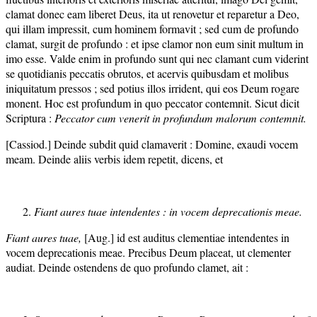
clamat donec eam liberet Deus, ita ut renovetur et reparetur a Deo,
qui illam impressit, cum hominem formavit ; sed cum de profundo
clamat, surgit de profundo : et ipse clamor non eum sinit multum in
imo esse. Valde enim in profundo sunt qui nec clamant cum viderint
se quotidianis peccatis obrutos, et acervis quibusdam et molibus
iniquitatum pressos ; sed potius illos irrident, qui eos Deum rogare
monent. Hoc est profundum in quo peccator contemnit. Sicut dicit
Scriptura :
Peccator cum venerit in profundum malorum contemnit.
[Cassiod.] Deinde subdit quid clamaverit : Domine, exaudi vocem
meam. Deinde aliis verbis idem repetit, dicens, et
Fiant aures tuae intendentes : in vocem deprecationis meae.
Fiant aures tuae,
[Aug.] id est auditus clementiae intendentes in
vocem deprecationis meae. Precibus Deum placeat, ut clementer
audiat. Deinde ostendens de quo profundo clamet, ait :