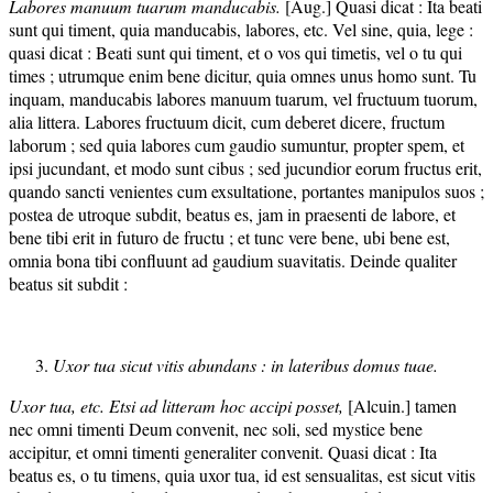
Labores manuum tuarum manducabis.
[Aug.] Quasi dicat : Ita beati
sunt qui timent, quia manducabis, labores, etc. Vel sine, quia, lege :
quasi dicat : Beati sunt qui timent, et o vos qui timetis, vel o tu qui
times ; utrumque enim bene dicitur, quia omnes unus homo sunt. Tu
inquam, manducabis labores manuum tuarum, vel fructuum tuorum,
alia littera. Labores fructuum dicit, cum deberet dicere, fructum
laborum ; sed quia labores cum gaudio sumuntur, propter spem, et
ipsi jucundant, et modo sunt cibus ; sed jucundior eorum fructus erit,
quando sancti venientes cum exsultatione, portantes manipulos suos ;
postea de utroque subdit, beatus es, jam in praesenti de labore, et
bene tibi erit in futuro de fructu ; et tunc vere bene, ubi bene est,
omnia bona tibi confluunt ad gaudium suavitatis. Deinde qualiter
beatus sit subdit :
Uxor tua sicut vitis abundans : in lateribus domus tuae.
Uxor tua, etc. Etsi ad litteram hoc accipi posset,
[Alcuin.] tamen
nec omni timenti Deum convenit, nec soli, sed mystice bene
accipitur, et omni timenti generaliter convenit. Quasi dicat : Ita
beatus es, o tu timens, quia uxor tua, id est sensualitas, est sicut vitis