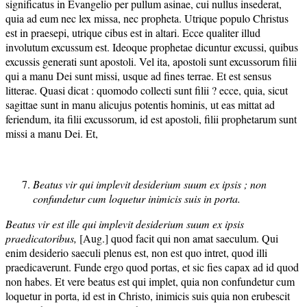
significatus in Evangelio per pullum asinae, cui nullus insederat,
quia ad eum nec lex missa, nec propheta. Utrique populo Christus
est in praesepi, utrique cibus est in altari. Ecce qualiter illud
involutum excussum est. Ideoque prophetae dicuntur excussi, quibus
excussis generati sunt apostoli. Vel ita, apostoli sunt excussorum filii
qui a manu Dei sunt missi, usque ad fines terrae. Et est sensus
litterae. Quasi dicat : quomodo collecti sunt filii ? ecce, quia, sicut
sagittae sunt in manu alicujus potentis hominis, ut eas mittat ad
feriendum, ita filii excussorum, id est apostoli, filii prophetarum sunt
missi a manu Dei. Et,
Beatus vir qui implevit desiderium suum ex ipsis ; non
confundetur cum loquetur inimicis suis in porta.
Beatus vir est ille qui implevit desiderium suum ex ipsis
praedicatoribus,
[Aug.] quod facit qui non amat saeculum. Qui
enim desiderio saeculi plenus est, non est quo intret, quod illi
praedicaverunt. Funde ergo quod portas, et sic fies capax ad id quod
non habes. Et vere beatus est qui implet, quia non confundetur cum
loquetur in porta, id est in Christo, inimicis suis quia non erubescit