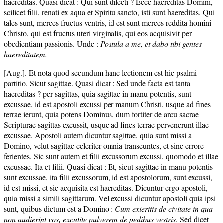
haereditas. Quasi dicat : Qui sunt dilecti ? Ecce haereditas Domini,
scilicet filii, renati ex aqua et Spiritu sancto, isti sunt haereditas. Qui
tales sunt, merces fructus ventris, id est sunt merces reddita homini
Christo, qui est fructus uteri virginalis, qui eos acquisivit per
obedientiam passionis. Unde :
Postula a me, et dabo tibi gentes
haereditatem.
[Aug.]. Et nota quod secundum hanc lectionem est hic psalmi
partitio. Sicut sagittae. Quasi dicat : Sed unde facta est tanta
haereditas ? per sagittas, quia sagittae in manu potentis, sunt
excussae, id est apostoli excussi per manum Christi, usque ad fines
terrae ierunt, quia potens Dominus, dum fortiter de arcu sacrae
Scripturae sagittas excussit, usque ad fines terrae pervenerunt illae
excussae. Apostoli autem dicuntur sagittae, quia sunt missi a
Domino, velut sagittae celeriter omnia transeuntes, et sine errore
ferientes. Sic sunt autem et filii excussorum excussi, quomodo et illae
excussae. Ita et filii. Quasi dicat : Et, sicut sagittae in manu potentis
sunt excussae, ita filii excussorum, id est apostolorum, sunt excussi,
id est missi, et sic acquisita est haereditas. Dicuntur ergo apostoli,
quia missi a simili sagittarum. Vel excussi dicuntur apostoli quia ipsi
sunt, quibus dictum est a Domino :
Cum exieritis de civitate in qua
non audierint vos, excutite pulverem de pedibus vestris
. Sed dicet