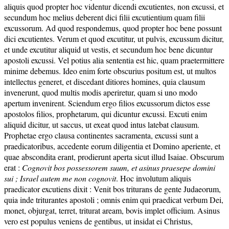
aliquis quod propter hoc videntur dicendi excutientes, non excussi, et
secundum hoc melius deberent dici filii excutientium quam filii
excussorum. Ad quod respondemus, quod propter hoc bene possunt
dici excutientes. Verum et quod excutitur, ut pulvis, excussum dicitur,
et unde excutitur aliquid ut vestis, et secundum hoc bene dicuntur
apostoli excussi. Vel potius alia sententia est hic, quam praetermittere
minime debemus. Ideo enim forte obscurius positum est, ut multos
intellectus generet, et discedant ditiores homines, quia clausum
invenerunt, quod multis modis aperiretur, quam si uno modo
apertum invenirent. Sciendum ergo filios excussorum dictos esse
apostolos filios, prophetarum, qui dicuntur excussi. Excuti enim
aliquid dicitur, ut saccus, ut exeat quod intus latebat clausum.
Prophetae ergo clausa continentes sacramenta, excussi sunt a
praedicatoribus, accedente eorum diligentia et Domino aperiente, et
quae abscondita erant, prodierunt aperta sicut illud Isaiae. Obscurum
erat :
Cognovit bos possessorem suum, et asinus praesepe domini
sui ; Israel autem me non cognovit
. Hoc involutum aliquis
praedicator excutiens dixit : Venit bos triturans de gente Judaeorum,
quia inde triturantes apostoli ; omnis enim qui praedicat verbum Dei,
monet, objurgat, terret, triturat aream, bovis implet officium. Asinus
vero est populus veniens de gentibus, ut insidat ei Christus,