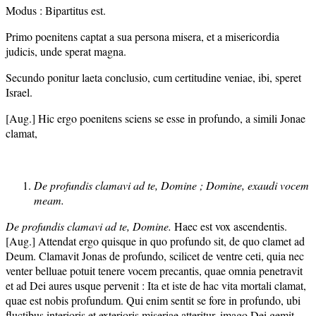
Modus : Bipartitus est.
Primo poenitens captat a sua persona misera, et a misericordia
judicis, unde sperat magna.
Secundo ponitur laeta conclusio, cum certitudine veniae, ibi, speret
Israel.
[Aug.] Hic ergo poenitens sciens se esse in profundo, a simili Jonae
clamat,
De profundis clamavi ad te, Domine ; Domine, exaudi vocem
meam.
De profundis clamavi ad te, Domine.
Haec est vox ascendentis.
[Aug.] Attendat ergo quisque in quo profundo sit, de quo clamet ad
Deum. Clamavit Jonas de profundo, scilicet de ventre ceti, quia nec
venter belluae potuit tenere vocem precantis, quae omnia penetravit
et ad Dei aures usque pervenit : Ita et iste de hac vita mortali clamat,
quae est nobis profundum. Qui enim sentit se fore in profundo, ubi
fluctibus interioris et exterioris miseriae atteritur, imago Dei gemit,