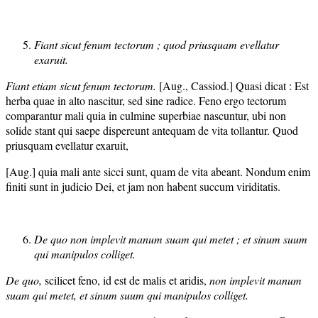
Fiant sicut fenum tectorum ; quod priusquam evellatur
exaruit.
Fiant etiam sicut fenum tectorum.
[Aug., Cassiod.] Quasi dicat : Est
herba quae in alto nascitur, sed sine radice. Feno ergo tectorum
comparantur mali quia in culmine superbiae nascuntur, ubi non
solide stant qui saepe dispereunt antequam de vita tollantur. Quod
priusquam evellatur exaruit,
[Aug.] quia mali ante sicci sunt, quam de vita abeant. Nondum enim
finiti sunt in judicio Dei, et jam non habent succum viriditatis.
De quo non implevit manum suam qui metet ; et sinum suum
qui manipulos colliget.
De quo,
scilicet feno, id est de malis et aridis,
non implevit manum
suam qui metet, et sinum suum qui manipulos colliget.