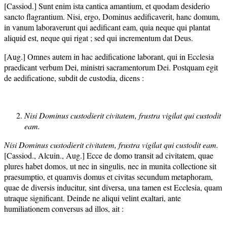
[Cassiod.] Sunt enim ista cantica amantium, et quodam desiderio
sancto flagrantium. Nisi, ergo, Dominus aedificaverit, hanc domum,
in vanum laboraverunt qui aedificant eam, quia neque qui plantat
aliquid est, neque qui rigat ; sed qui incrementum dat Deus.
[Aug.] Omnes autem in hac aedificatione laborant, qui in Ecclesia
praedicant verbum Dei, ministri sacramentorum Dei. Postquam egit
de aedificatione, subdit de custodia, dicens :
Nisi Dominus custodierit civitatem, frustra vigilat qui custodit
eam.
Nisi Dominus custodierit civitatem, frustra vigilat qui custodit eam.
[Cassiod., Alcuin., Aug.] Ecce de domo transit ad civitatem, quae
plures habet domos, ut nec in singulis, nec in munita collectione sit
praesumptio, et quamvis domus et civitas secundum metaphoram,
quae de diversis inducitur, sint diversa, una tamen est Ecclesia, quam
utraque significant. Deinde ne aliqui velint exaltari, ante
humiliationem conversus ad illos, ait :