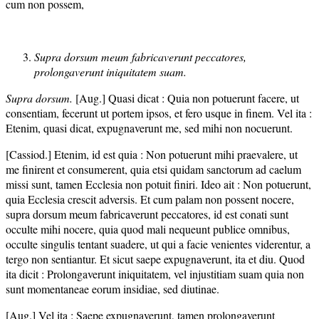
cum non possem,
Supra dorsum meum fabricaverunt peccatores,
prolongaverunt iniquitatem suam.
Supra dorsum.
[Aug.] Quasi dicat : Quia non potuerunt facere, ut
consentiam, fecerunt ut portem ipsos, et fero usque in finem. Vel ita :
Etenim, quasi dicat, expugnaverunt me, sed mihi non nocuerunt.
[Cassiod.] Etenim, id est quia : Non potuerunt mihi praevalere, ut
me finirent et consumerent, quia etsi quidam sanctorum ad caelum
missi sunt, tamen Ecclesia non potuit finiri. Ideo ait : Non potuerunt,
quia Ecclesia crescit adversis. Et cum palam non possent nocere,
supra dorsum meum fabricaverunt peccatores, id est conati sunt
occulte mihi nocere, quia quod mali nequeunt publice omnibus,
occulte singulis tentant suadere, ut qui a facie venientes viderentur, a
tergo non sentiantur. Et sicut saepe expugnaverunt, ita et diu. Quod
ita dicit : Prolongaverunt iniquitatem, vel injustitiam suam quia non
sunt momentaneae eorum insidiae, sed diutinae.
[Aug.] Vel ita : Saepe expugnaverunt, tamen prolongaverunt