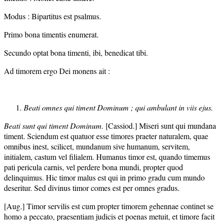
Modus : Bipartitus est psalmus.
Primo bona timentis enumerat.
Secundo optat bona timenti, ibi, benedicat tibi.
Ad timorem ergo Dei monens ait :
Beati omnes qui timent Dominum ; qui ambulant in viis ejus.
Beati sunt qui timent Dominum.
[Cassiod.] Miseri sunt qui mundana
timent. Sciendum est quatuor esse timores praeter naturalem, quae
omnibus inest, scilicet, mundanum sive humanum, servitem,
initialem, castum vel filialem. Humanus timor est, quando timemus
pati pericula carnis, vel perdere bona mundi, propter quod
delinquimus. Hic timor malus est qui in primo gradu cum mundo
deseritur. Sed divinus timor comes est per omnes gradus.
[Aug.] Timor servilis est cum propter timorem gehennae continet se
homo a peccato, praesentiam judicis et poenas metuit, et timore facit