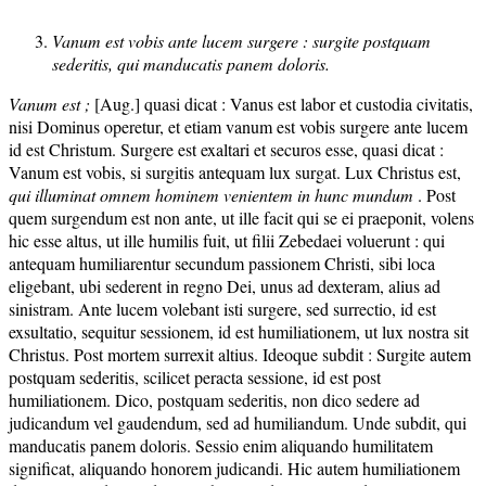
Vanum est vobis ante lucem surgere : surgite postquam
sederitis, qui manducatis panem doloris.
Vanum est ;
[Aug.] quasi dicat : Vanus est labor et custodia civitatis,
nisi Dominus operetur, et etiam vanum est vobis surgere ante lucem
id est Christum. Surgere est exaltari et securos esse, quasi dicat :
Vanum est vobis, si surgitis antequam lux surgat. Lux Christus est,
qui illuminat omnem hominem venientem in hunc mundum
. Post
quem surgendum est non ante, ut ille facit qui se ei praeponit, volens
hic esse altus, ut ille humilis fuit, ut filii Zebedaei voluerunt : qui
antequam humiliarentur secundum passionem Christi, sibi loca
eligebant, ubi sederent in regno Dei, unus ad dexteram, alius ad
sinistram. Ante lucem volebant isti surgere, sed surrectio, id est
exsultatio, sequitur sessionem, id est humiliationem, ut lux nostra sit
Christus. Post mortem surrexit altius. Ideoque subdit : Surgite autem
postquam sederitis, scilicet peracta sessione, id est post
humiliationem. Dico, postquam sederitis, non dico sedere ad
judicandum vel gaudendum, sed ad humiliandum. Unde subdit, qui
manducatis panem doloris. Sessio enim aliquando humilitatem
significat, aliquando honorem judicandi. Hic autem humiliationem