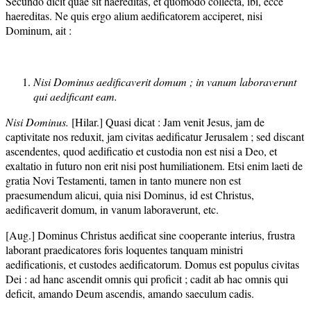
Secundo dicit quae sit haereditas, et quomodo collecta, ibi, ecce
haereditas. Ne quis ergo alium aedificatorem acciperet, nisi
Dominum, ait :
Nisi Dominus aedificaverit domum ; in vanum laboraverunt
qui aedificant eam.
Nisi Dominus.
[Hilar.] Quasi dicat : Jam venit Jesus, jam de
captivitate nos reduxit, jam civitas aedificatur Jerusalem ; sed discant
ascendentes, quod aedificatio et custodia non est nisi a Deo, et
exaltatio in futuro non erit nisi post humiliationem. Etsi enim laeti de
gratia Novi Testamenti, tamen in tanto munere non est
praesumendum alicui, quia nisi Dominus, id est Christus,
aedificaverit domum, in vanum laboraverunt, etc.
[Aug.] Dominus Christus aedificat sine cooperante interius, frustra
laborant praedicatores foris loquentes tanquam ministri
aedificationis, et custodes aedificatorum. Domus est populus civitas
Dei : ad hanc ascendit omnis qui proficit ; cadit ab hac omnis qui
deficit, amando Deum ascendis, amando saeculum cadis.