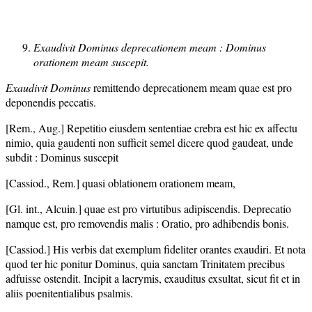
Exaudivit Dominus deprecationem meam : Dominus
orationem meam suscepit.
Exaudivit Dominus
remittendo deprecationem meam quae est pro
deponendis peccatis.
[Rem., Aug.] Repetitio eiusdem sententiae crebra est hic ex affectu
nimio, quia gaudenti non sufficit semel dicere quod gaudeat, unde
subdit : Dominus suscepit
[Cassiod., Rem.] quasi oblationem orationem meam,
[Gl. int., Alcuin.] quae est pro virtutibus adipiscendis. Deprecatio
namque est, pro removendis malis : Oratio, pro adhibendis bonis.
[Cassiod.] His verbis dat exemplum fideliter orantes exaudiri. Et nota
quod ter hic ponitur Dominus, quia sanctam Trinitatem precibus
adfuisse ostendit. Incipit a lacrymis, exauditus exsultat, sicut fit et in
aliis poenitentialibus psalmis.