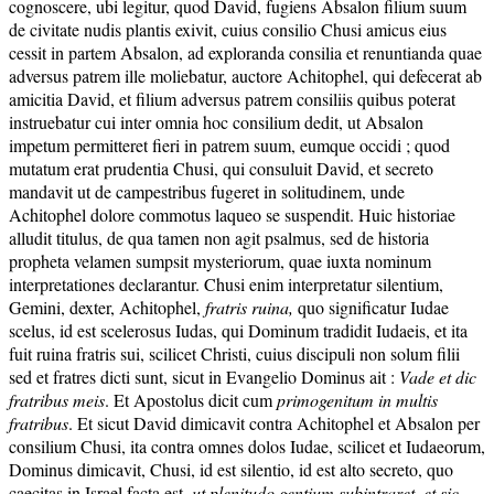
cognoscere, ubi legitur, quod David, fugiens Absalon filium suum
de civitate nudis plantis exivit, cuius consilio Chusi amicus eius
cessit in partem Absalon, ad exploranda consilia et renuntianda quae
adversus patrem ille moliebatur, auctore Achitophel, qui defecerat ab
amicitia David, et filium adversus patrem consiliis quibus poterat
instruebatur cui inter omnia hoc consilium dedit, ut Absalon
impetum permitteret fieri in patrem suum, eumque occidi ; quod
mutatum erat prudentia Chusi, qui consuluit David, et secreto
mandavit ut de campestribus fugeret in solitudinem, unde
Achitophel dolore commotus laqueo se suspendit. Huic historiae
alludit titulus, de qua tamen non agit psalmus, sed de historia
propheta velamen sumpsit mysteriorum, quae iuxta nominum
interpretationes declarantur. Chusi enim interpretatur silentium,
Gemini, dexter, Achitophel,
fratris ruina,
quo significatur Iudae
scelus, id est scelerosus Iudas, qui Dominum tradidit Iudaeis, et ita
fuit ruina fratris sui, scilicet Christi, cuius discipuli non solum filii
sed et fratres dicti sunt, sicut in Evangelio Dominus ait :
Vade et dic
fratribus meis
. Et Apostolus dicit cum
primogenitum in multis
fratribus
. Et sicut David dimicavit contra Achitophel et Absalon per
consilium Chusi, ita contra omnes dolos Iudae, scilicet et Iudaeorum,
Dominus dimicavit, Chusi, id est silentio, id est alto secreto, quo
caecitas in Israel facta est,
ut plenitudo gentium subintraret, et sic