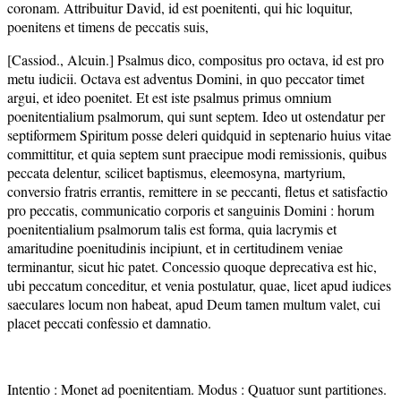
coronam. Attribuitur David, id est poenitenti, qui hic loquitur,
poenitens et timens de peccatis suis,
[Cassiod., Alcuin.] Psalmus dico, compositus pro octava, id est pro
metu iudicii. Octava est adventus Domini, in quo peccator timet
argui, et ideo poenitet. Et est iste psalmus primus omnium
poenitentialium psalmorum, qui sunt septem. Ideo ut ostendatur per
septiformem Spiritum posse deleri quidquid in septenario huius vitae
committitur, et quia septem sunt praecipue modi remissionis, quibus
peccata delentur, scilicet baptismus, eleemosyna, martyrium,
conversio fratris errantis, remittere in se peccanti, fletus et satisfactio
pro peccatis, communicatio corporis et sanguinis Domini : horum
poenitentialium psalmorum talis est forma, quia lacrymis et
amaritudine poenitudinis incipiunt, et in certitudinem veniae
terminantur, sicut hic patet. Concessio quoque deprecativa est hic,
ubi peccatum conceditur, et venia postulatur, quae, licet apud iudices
saeculares locum non habeat, apud Deum tamen multum valet, cui
placet peccati confessio et damnatio.
Intentio : Monet ad poenitentiam. Modus : Quatuor sunt partitiones.