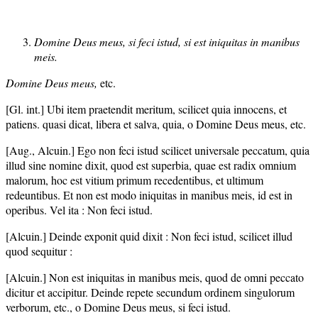
Domine Deus meus, si feci istud, si est iniquitas in manibus
meis.
Domine Deus meus,
etc.
[Gl. int.] Ubi item praetendit meritum, scilicet quia innocens, et
patiens. quasi dicat, libera et salva, quia, o Domine Deus meus, etc.
[Aug., Alcuin.] Ego non feci istud scilicet universale peccatum, quia
illud sine nomine dixit, quod est superbia, quae est radix omnium
malorum, hoc est vitium primum recedentibus, et ultimum
redeuntibus. Et non est modo iniquitas in manibus meis, id est in
operibus. Vel ita : Non feci istud.
[Alcuin.] Deinde exponit quid dixit : Non feci istud, scilicet illud
quod sequitur :
[Alcuin.] Non est iniquitas in manibus meis, quod de omni peccato
dicitur et accipitur. Deinde repete secundum ordinem singulorum
verborum, etc., o Domine Deus meus, si feci istud.