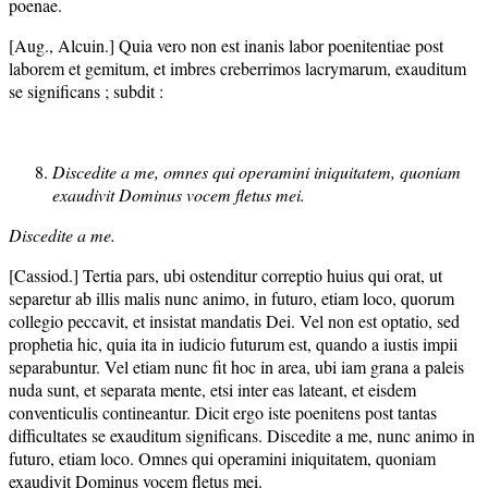
poenae.
[Aug., Alcuin.] Quia vero non est inanis labor poenitentiae post
laborem et gemitum, et imbres creberrimos lacrymarum, exauditum
se significans ; subdit :
Discedite a me, omnes qui operamini iniquitatem, quoniam
exaudivit Dominus vocem fletus mei.
Discedite a me.
[Cassiod.] Tertia pars, ubi ostenditur correptio huius qui orat, ut
separetur ab illis malis nunc animo, in futuro, etiam loco, quorum
collegio peccavit, et insistat mandatis Dei. Vel non est optatio, sed
prophetia hic, quia ita in iudicio futurum est, quando a iustis impii
separabuntur. Vel etiam nunc fit hoc in area, ubi iam grana a paleis
nuda sunt, et separata mente, etsi inter eas lateant, et eisdem
conventiculis contineantur. Dicit ergo iste poenitens post tantas
difficultates se exauditum significans. Discedite a me, nunc animo in
futuro, etiam loco. Omnes qui operamini iniquitatem, quoniam
exaudivit Dominus vocem fletus mei.