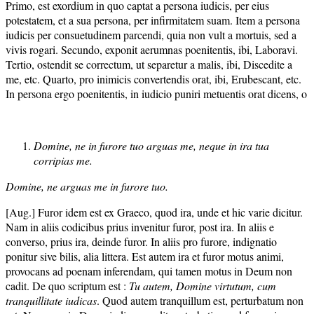
Primo, est exordium in quo captat a persona iudicis, per eius
potestatem, et a sua persona, per infirmitatem suam. Item a persona
iudicis per consuetudinem parcendi, quia non vult a mortuis, sed a
vivis rogari. Secundo, exponit aerumnas poenitentis, ibi, Laboravi.
Tertio, ostendit se correctum, ut separetur a malis, ibi, Discedite a
me, etc. Quarto, pro inimicis convertendis orat, ibi, Erubescant, etc.
In persona ergo poenitentis, in iudicio puniri metuentis orat dicens, o
Domine, ne in furore tuo arguas me, neque in ira tua
corripias me.
Domine, ne arguas me in furore tuo.
[Aug.] Furor idem est ex Graeco, quod ira, unde et hic varie dicitur.
Nam in aliis codicibus prius invenitur furor, post ira. In aliis e
converso, prius ira, deinde furor. In aliis pro furore, indignatio
ponitur sive bilis, alia littera. Est autem ira et furor motus animi,
provocans ad poenam inferendam, qui tamen motus in Deum non
cadit. De quo scriptum est :
Tu autem, Domine virtutum, cum
tranquillitate iudicas
. Quod autem tranquillum est, perturbatum non