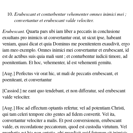
Erubescant et conturbentur vehementer omnes inimici mei ;
convertantur et erubescant valde velociter.
Erubescant.
Quarta pars ubi iam liber a peccatis in conclusione
exsultans pro inimicis ut convertantur orat, ut sicut ipse, habeant
veniam, quasi dicat et quia Dominus me poenitentem exaudivit, ergo
iam meo exemplo. Omnes inimici mei convertantur et erubescant, id
est de actibus suis quia mali sunt ; et conturbentur iudicii timore, ad
poenitentiam. Et hoc, vehementer, id est vehementi gemitu.
[Aug.] Perfectus vir orat hic, ut mali de peccatis erubescant, et
poeniteant, et convertantur
[Cassiod.] ne eant quo tendebant, et non differatur, sed erubescant
valde velociter.
[Aug.] Hoc ad effectum optantis refertur, vel ad potentiam Christi,
qui tam celeri tempore cito gentes ad fidem convertit. Vel ita,
convertantur velociter a malis. Et post conversionem, erubescant
valde, ex recordatione peccatorum, quod est custodia virtutum. Vel
prophetia est hic non optatio, ubi praedicit quid futurum sit inimicis