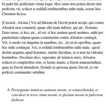
Et patet hic perfectum virum loqui. Hoc enim non potest dicere nisi
perfectus vir, scilicet si reddidi retribuentibus mihi mala, sciens hoc
Christum fecisse
[Cassiod., Alcuin.] Vel ad litteram de David potest accipi, qui contra
Absalon non commisit, quare sibi mala inferret, qui ait : Domine,
Deus meus, si feci, etc., id est, si hoc malum quod sustineo, mihi per
praeteritam culpam quam commiserim contra Absalon contingit.
Vel, si modo est iniquitas in manibus, etc., id est in operibus, quare
hoc mihi contingat. Vel, si reddidi retribuentibus mihi mala : quod
dicitur aequitas apud homines, merito decidam, et si non ita videatur
hominibus. Decidam dico, superatus ab inimicis meis, Absalon
scilicet et complicibus eius, et factus inanis, a fructu mansuetudinis,
quae in David abundavit. Deinde ex persona ipsius David, et viri
perfecti communiter subditur.
Persequatur inimicus animam meam, et comprehendat, et
conculcet in terra vitam meam, et gloriam meam in pulverem
deducat.