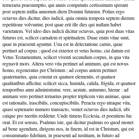
temeraria praesumptio, qui annis computatis certissimum sperant
post septem millia annorum diem Domini futurum. Potius ergo
octavus dies dicitur, dies iudicii, quia omnia tempora septem dierum
repetitione volvuntur, post quae erit ille dies qui nullam habet
varietatem. Vel ideo dies iudicii dicitur octavus, quia post duas vitas
futurus est, scilicet carnalem et spiritualem. Duae enim vitae sunt,
quae in praesenti aguntur. Una est in delectatione carnis, quae
pertinet ad corpus ; quod est exterior et vetus homo, cui datum est
Vetus Testamentum, scilicet viventi secundum corpus, in qua vita
regnavit mors. Altera vero vita pertinet ad animum, qui est novus
homo, regeneratus per Christum ; ad corpus autem pertinet
quaternarius, quia constat ex quatuor elementis, et quatuor
qualitatibus afficitur, scilicet sicca, humida, calida, frigida, et quatuor
temporibus anni administratur, vere, aestate, autumno, hieme : ad
animam vero pertinet ternarius propter triplicem vim animae, quae
est rationalis, irascibilis, concupiscibilis. Peracta ergo utraque vita,
quasi septenario numero transacto, veniet octavus dies iudicii, ubi
cuique pro meritis reddetur. Unde timens Ecclesia, et poenitens hic
orat. Et est sensus, Psalmus iste, qui dicitur psalmus eo quod monet
ad bene agendum, dirigens nos, in finem, id est in Christum, qui est
consummatio fidelium, in praesenti ad iustitiam, in futuro ad