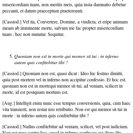
misericordiam tuam, non meritis meis, quia iusta damnatio debetur
peccanti, et datum praeceptum praetereunti.
[Cassiod.] Vel ita, Convertere, Domine, a vindicta, et eripe animam
meam ab imminente morte, salvum me fac propter misericordiam
tuam ; hoc non mutatur. Sequitur.
Quoniam non est in morte qui memor sit tui : in inferno
autem quis confitebitur tibi ?
[Cassiod.] Quoniam non est, quasi dicat : Ideo hic festino dimitti,
quia post mortem vel in inferno non accipitur confessio. Et hoc est,
quoniam non est in mortequi memor sit tui, ad veniam, scilicet in
morte, id est postquam mortuus est.
[Aug.] Intelligit enim nunc esse tempus conversionis, quia, cum haec
vita transierit, non restat nisi retributio. Non est qui memor sit tui in
morte : in inferno autem quis confitebitur tibi ?
[Cassiod.] Nullus confitebitur ad veniam, scilicet, vel post iudicium.
Non est ergo contra hoc, quod in inferno confessus est dives ille