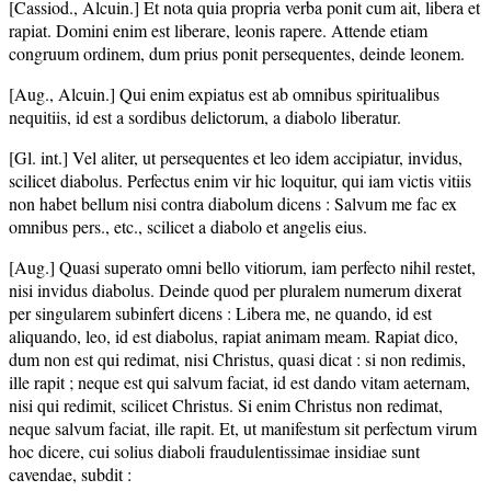
[Cassiod., Alcuin.] Et nota quia propria verba ponit cum ait, libera et
rapiat. Domini enim est liberare, leonis rapere. Attende etiam
congruum ordinem, dum prius ponit persequentes, deinde leonem.
[Aug., Alcuin.] Qui enim expiatus est ab omnibus spiritualibus
nequitiis, id est a sordibus delictorum, a diabolo liberatur.
[Gl. int.] Vel aliter, ut persequentes et leo idem accipiatur, invidus,
scilicet diabolus. Perfectus enim vir hic loquitur, qui iam victis vitiis
non habet bellum nisi contra diabolum dicens : Salvum me fac ex
omnibus pers., etc., scilicet a diabolo et angelis eius.
[Aug.] Quasi superato omni bello vitiorum, iam perfecto nihil restet,
nisi invidus diabolus. Deinde quod per pluralem numerum dixerat
per singularem subinfert dicens : Libera me, ne quando, id est
aliquando, leo, id est diabolus, rapiat animam meam. Rapiat dico,
dum non est qui redimat, nisi Christus, quasi dicat : si non redimis,
ille rapit ; neque est qui salvum faciat, id est dando vitam aeternam,
nisi qui redimit, scilicet Christus. Si enim Christus non redimat,
neque salvum faciat, ille rapit. Et, ut manifestum sit perfectum virum
hoc dicere, cui solius diaboli fraudulentissimae insidiae sunt
cavendae, subdit :