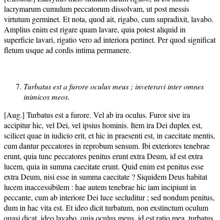
lacrymarum cumulum peccatorum dissolvam, ut post messis
virtutum germinet. Et nota, quod ait, rigabo, cum supradixit, lavabo.
Amplius enim est rigare quam lavare, quia potest aliquid in
superficie lavari, rigatio vero ad interiora pertinet. Per quod significat
fletum usque ad cordis intima permanere.
Turbatus est a furore oculus meus ; inveteravi inter omnes
inimicos meos.
[Aug.] Turbatus est a furore. Vel ab ira oculus. Furor sive ira
accipitur hic, vel Dei, vel ipsius hominis. Item ira Dei duplex est,
scilicet quae in iudicio erit, et hic in praesenti est, in caecitate mentis,
cum dantur peccatores in reprobum sensum. Ibi exteriores tenebrae
erunt, quia tunc peccatores penitus erunt extra Deum, id est extra
lucem, quia in summa caecitate erunt. Quid enim est penitus esse
extra Deum, nisi esse in summa caecitate ? Siquidem Deus habitat
lucem inaccessibilem : hae autem tenebrae hic iam incipiunt in
peccante, cum ab interiore Dei luce secluditur ; sed nondum penitus,
dum in hac vita est. Et ideo dicit turbatum, non exstinctum oculum
quasi dicat, ideo lavabo, quia oculus meus, id est ratio mea, turbatus