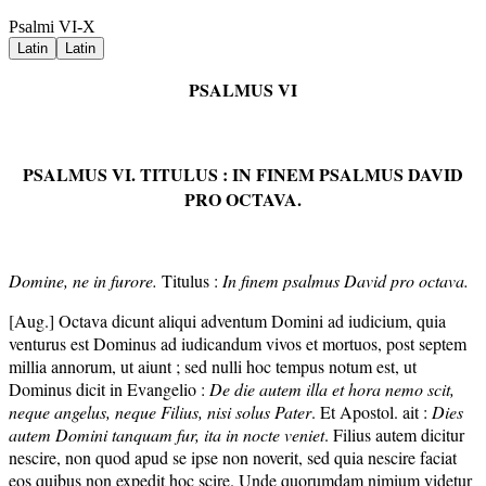
Psalmi VI-X
Latin
Latin
PSALMUS VI
PSALMUS VI. TITULUS : IN FINEM PSALMUS DAVID
PRO OCTAVA.
Domine, ne in furore.
Titulus :
In finem psalmus David pro octava.
[Aug.] Octava dicunt aliqui adventum Domini ad iudicium, quia
venturus est Dominus ad iudicandum vivos et mortuos, post septem
millia annorum, ut aiunt ; sed nulli hoc tempus notum est, ut
Dominus dicit in Evangelio :
De die autem illa et hora nemo scit,
neque angelus, neque Filius, nisi solus Pater
. Et Apostol. ait :
Dies
autem Domini tanquam fur, ita in nocte veniet
. Filius autem dicitur
nescire, non quod apud se ipse non noverit, sed quia nescire faciat
eos quibus non expedit hoc scire. Unde quorumdam nimium videtur