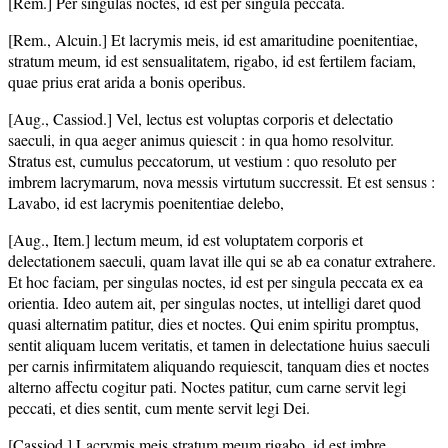
[Rem.] Per singulas noctes, id est per singula peccata.
[Rem., Alcuin.] Et lacrymis meis, id est amaritudine poenitentiae,
stratum meum, id est sensualitatem, rigabo, id est fertilem faciam,
quae prius erat arida a bonis operibus.
[Aug., Cassiod.] Vel, lectus est voluptas corporis et delectatio
saeculi, in qua aeger animus quiescit : in qua homo resolvitur.
Stratus est, cumulus peccatorum, ut vestium : quo resoluto per
imbrem lacrymarum, nova messis virtutum succressit. Et est sensus :
Lavabo, id est lacrymis poenitentiae delebo,
[Aug., Item.] lectum meum, id est voluptatem corporis et
delectationem saeculi, quam lavat ille qui se ab ea conatur extrahere.
Et hoc faciam, per singulas noctes, id est per singula peccata ex ea
orientia. Ideo autem ait, per singulas noctes, ut intelligi daret quod
quasi alternatim patitur, dies et noctes. Qui enim spiritu promptus,
sentit aliquam lucem veritatis, et tamen in delectatione huius saeculi
per carnis infirmitatem aliquando requiescit, tanquam dies et noctes
alterno affectu cogitur pati. Noctes patitur, cum carne servit legi
peccati, et dies sentit, cum mente servit legi Dei.
[Cassiod.] Lacrymis meis stratum meum rigabo, id est imbre