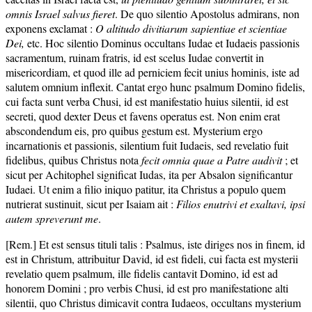
omnis Israel salvus fieret
. De quo silentio Apostolus admirans, non
exponens exclamat :
O altitudo divitiarum sapientiae et scientiae
Dei,
etc. Hoc silentio Dominus occultans Iudae et Iudaeis passionis
sacramentum, ruinam fratris, id est scelus Iudae convertit in
misericordiam, et quod ille ad perniciem fecit unius hominis, iste ad
salutem omnium inflexit. Cantat ergo hunc psalmum Domino fidelis,
cui facta sunt verba Chusi, id est manifestatio huius silentii, id est
secreti, quod dexter Deus et favens operatus est. Non enim erat
abscondendum eis, pro quibus gestum est. Mysterium ergo
incarnationis et passionis, silentium fuit Iudaeis, sed revelatio fuit
fidelibus, quibus Christus nota
fecit omnia quae a Patre audivit
; et
sicut per Achitophel significat Iudas, ita per Absalon significantur
Iudaei. Ut enim a filio iniquo patitur, ita Christus a populo quem
nutrierat sustinuit, sicut per Isaiam ait :
Filios enutrivi et exaltavi, ipsi
autem spreverunt me
.
[Rem.] Et est sensus tituli talis : Psalmus, iste diriges nos in finem, id
est in Christum, attribuitur David, id est fideli, cui facta est mysterii
revelatio quem psalmum, ille fidelis cantavit Domino, id est ad
honorem Domini ; pro verbis Chusi, id est pro manifestatione alti
silentii, quo Christus dimicavit contra Iudaeos, occultans mysterium