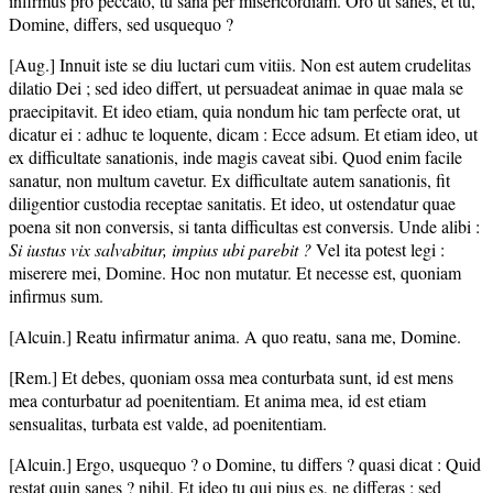
infirmus pro peccato, tu sana per misericordiam. Oro ut sanes, et tu,
Domine, differs, sed usquequo ?
[Aug.] Innuit iste se diu luctari cum vitiis. Non est autem crudelitas
dilatio Dei ; sed ideo differt, ut persuadeat animae in quae mala se
praecipitavit. Et ideo etiam, quia nondum hic tam perfecte orat, ut
dicatur ei : adhuc te loquente, dicam : Ecce adsum. Et etiam ideo, ut
ex difficultate sanationis, inde magis caveat sibi. Quod enim facile
sanatur, non multum cavetur. Ex difficultate autem sanationis, fit
diligentior custodia receptae sanitatis. Et ideo, ut ostendatur quae
poena sit non conversis, si tanta difficultas est conversis. Unde alibi :
Si iustus vix salvabitur, impius ubi parebit ?
Vel ita potest legi :
miserere mei, Domine. Hoc non mutatur. Et necesse est, quoniam
infirmus sum.
[Alcuin.] Reatu infirmatur anima. A quo reatu, sana me, Domine.
[Rem.] Et debes, quoniam ossa mea conturbata sunt, id est mens
mea conturbatur ad poenitentiam. Et anima mea, id est etiam
sensualitas, turbata est valde, ad poenitentiam.
[Alcuin.] Ergo, usquequo ? o Domine, tu differs ? quasi dicat : Quid
restat quin sanes ? nihil. Et ideo tu qui pius es, ne differas : sed