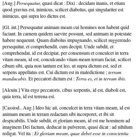
[Aug.]
Persequatur,
quasi dicat : Dixi : decidam inanis, et etiam
quod gravius est, inimicus, scilicet diabolus, qui singulariter est
inimicus, qui supra leo dictus est.
[Gl. int.] Persequatur animam meam cui homines non habent quid
faciant. In carnem quidem saevire possunt, sed animam in potestate
habere nequeunt. Quam diabolus impugnando, scilicet suggerendo
persequitur, et comprehendit, cum decipit. Unde subdit, et
comprehendat, id est decipiat, per consensum et conculcet in terra
vitam meam, id est, conculcando vitam meam terram faciat, scilicet
cibum sibi, quia non tantum est leo, ut supra dictum est, sed et
serpens appellatus est. Cui dictum est in maledictione ;
terram
manducabis
. Et peccatori dictum est :
Terra es, et in terram ibis.
[Alcuin.] Vita ergo peccatoris, cibus serpentis, id est, diaboli est,
quia terra, id est terrena est.
[Cassiod., Aug.] Ideo hic ait, conculcet in terra vitam meam, id est
animam meam in terram redactam sibi incorporet, et ibi sit
despicabilis. Unde subdit, et gloriam meam, id est me hominem ad
imaginem Dei factum, deducat in pulverem, quasi dicat : ad nihilum
redigat. Vel ita :
Et gloriam meam, quae debet esse in conscientia