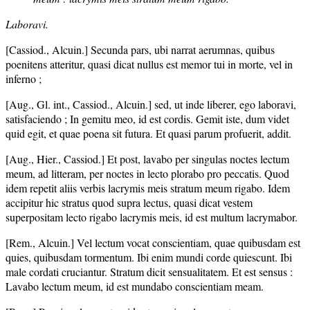
Laboravi.
[Cassiod., Alcuin.] Secunda pars, ubi narrat aerumnas, quibus
poenitens atteritur, quasi dicat nullus est memor tui in morte, vel in
inferno ;
[Aug., Gl. int., Cassiod., Alcuin.] sed, ut inde liberer, ego laboravi,
satisfaciendo ; In gemitu meo, id est cordis. Gemit iste, dum videt
quid egit, et quae poena sit futura. Et quasi parum profuerit, addit.
[Aug., Hier., Cassiod.] Et post, lavabo per singulas noctes lectum
meum, ad litteram, per noctes in lecto plorabo pro peccatis. Quod
idem repetit aliis verbis lacrymis meis stratum meum rigabo. Idem
accipitur hic stratus quod supra lectus, quasi dicat vestem
superpositam lecto rigabo lacrymis meis, id est multum lacrymabor.
[Rem., Alcuin.] Vel lectum vocat conscientiam, quae quibusdam est
quies, quibusdam tormentum. Ibi enim mundi corde quiescunt. Ibi
male cordati cruciantur. Stratum dicit sensualitatem. Et est sensus :
Lavabo lectum meum, id est mundabo conscientiam meam.