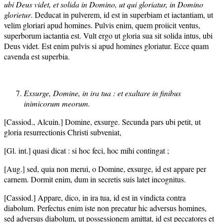
ubi Deus videt, et solida in Domino, ut qui gloriatur, in Domino
glorietur
. Deducat in pulverem, id est in superbiam et iactantiam, ut
velim gloriari apud homines. Pulvis enim, quem proiicit ventus,
superborum iactantia est. Vult ergo ut gloria sua sit solida intus, ubi
Deus videt. Est enim pulvis si apud homines gloriatur. Ecce quam
cavenda est superbia.
Exsurge, Domine, in ira tua : et exaltare in finibus
inimicorum meorum.
[Cassiod., Alcuin.] Domine, exsurge. Secunda pars ubi petit, ut
gloria resurrectionis Christi subveniat,
[Gl. int.] quasi dicat : si hoc feci, hoc mihi contingat ;
[Aug.] sed, quia non merui, o Domine, exsurge, id est appare per
carnem. Dormit enim, dum in secretis suis latet incognitus.
[Cassiod.] Appare, dico, in ira tua, id est in vindicta contra
diabolum. Perfectus enim iste non precatur hic adversus homines,
sed adversus diabolum, ut possessionem amittat, id est peccatores et