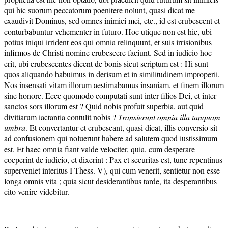
qui hic suorum peccatorum poenitere nolunt, quasi dicat me
exaudivit Dominus, sed omnes inimici mei, etc., id est erubescent et
conturbabuntur vehementer in futuro. Hoc utique non est hic, ubi
potius iniqui irrident eos qui omnia relinquunt, et suis irrisionibus
infirmos de Christi nomine erubescere faciunt. Sed in iudicio hoc
erit, ubi erubescentes dicent de bonis sicut scriptum est : Hi sunt
quos aliquando habuimus in derisum et in similitudinem improperii.
Nos insensati vitam illorum aestimabamus insaniam, et finem illorum
sine honore. Ecce quomodo computati sunt inter filios Dei, et inter
sanctos sors illorum est ? Quid nobis profuit superbia, aut quid
divitiarum iactantia contulit nobis ?
Transierunt omnia illa tanquam
umbra
. Et convertantur et erubescant, quasi dicat, illis conversio sit
ad confusionem qui noluerunt habere ad salutem quod iustissimum
est. Et haec omnia fiant valde velociter, quia, cum desperare
coeperint de iudicio, et dixerint : Pax et securitas est, tunc repentinus
superveniet interitus I Thess. V), qui cum venerit, sentietur non esse
longa omnis vita ; quia sicut desiderantibus tarde, ita desperantibus
cito venire videbitur.