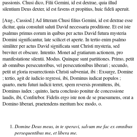
passionis. Chusi dico, Filii Gemini, id est dextrae, quia illud
silentium Deus dexter, id est favens et propitius, huic fideli aperuit.
[Aug., Cassiod.] Ad litteram Chusi filius Gemini, id est dextrae esse
dicitur, quia consuluit saluti David necessaria proditione. Et est iste
psalmus primus eorum in quibus per actus David futura mysteria
Domini significantur, late scilicet et aperte. In tertio enim psalmo
similiter per actus David significata sunt Christi mysteria, sed
breviter et obscure. Intentio. Monet ad gratiarum actionem, pro
manifestatione silentii. Modus. Quinque sunt partitiones. Primo, petit
ab omnibus persecutoribus, vel persecutionibus liberari ; secundo,
petit ut gloria resurrectionis Christi subveniat, ibi : Exsurge, Domine
; tertio, agit de iudicio regressi, ibi, Dominus iudicat populos ;
quarto, metu futuri iudicii terret, spem reversis promittens, ibi,
Dominus iudex ; quinto, laeta conclusio ponitur de concessione
laudis, ibi, Confitebor. Fidelis ergo iste non de se praesumens, orat a
Domino liberari, praetendens meritum hoc modo, o.
Domine Deus meus, in te speravi, salvum me fac ex omnibus
persequentibus me, et libera me.