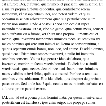
est a furore Dei, et futuro, quem timeo, et praesenti, quem sentio. Et
a sua ira propria turbatus est oculus, qua conturbante solem
interiorem, id est sapientiam Dei, non potest videre, et quasi
occasum in se pati arbitratur mens quae sua perturbatione illum
videre non sinitur. Unde Apostolus : Sol non occidat super
iracundiam vestram. Et est, ideo sic gemo, quia oculus meus, scilicet
ratio, turbatus est a furore, vel ab ira mea propria. Turbatus est, et
merito, quia inveteravi inter omnes inimicos meos, scilicet vitia vel
malos homines qui vere sunt inimici ad Deum se convertentium, a
quibus separatur omnis bonus, non loco, sed animo. Et addit, omnes,
quasi dicat : Etiam inter omnes inveteravi, a nullo fui immunis,
omnibus consensi. Vel ita legi potest : Ideo sic laboro, quia
inveteravi, membrum factus veteris hominis. Et dicit hoc a simili
veteris vestis, quae nec est decori, nec usui. Inter omnes inimicos
meos visibiles et invisibiles, quibus consensi. Per hoc ostendit se
omnibus vitiis subiectum. Hoc ideo dicit, quis desperet de gravitate
peccatorum. Sed unde hoc ? quia, oculus meus, rationis, turbatus est
a furore, primo parenti exerto,
[Alcuin.] id est a poena primo homini illata, per quem in universam
posteritatem est transfusa : ipse enim origo, nos propago sumus