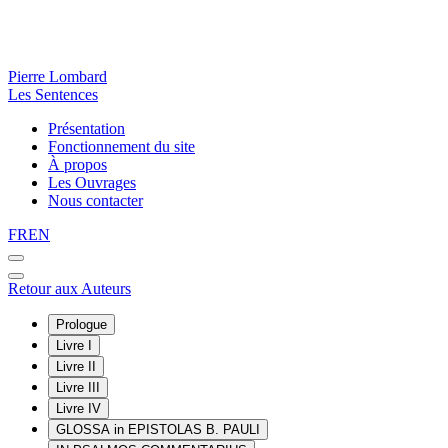
Pierre Lombard
Les Sentences
Présentation
Fonctionnement du site
À propos
Les Ouvrages
Nous contacter
FR
EN
Retour aux Auteurs
Prologue
Livre I
Livre II
Livre III
Livre IV
GLOSSA in EPISTOLAS B. PAULI