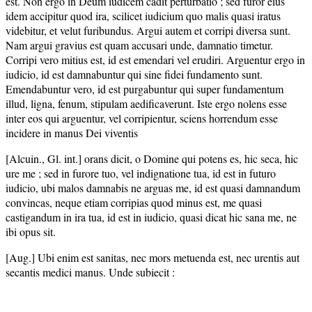
est. Non ergo in Deum iudicem cadit perturbatio ; sed furor eius
idem accipitur quod ira, scilicet iudicium quo malis quasi iratus
videbitur, et velut furibundus. Argui autem et corripi diversa sunt.
Nam argui gravius est quam accusari unde, damnatio timetur.
Corripi vero mitius est, id est emendari vel erudiri. Arguentur ergo in
iudicio, id est damnabuntur qui sine fidei fundamento sunt.
Emendabuntur vero, id est purgabuntur qui super fundamentum
illud, ligna, fenum, stipulam aedificaverunt. Iste ergo nolens esse
inter eos qui arguentur, vel corripientur, sciens horrendum esse
incidere in manus Dei viventis
[Alcuin., Gl. int.] orans dicit, o Domine qui potens es, hic seca, hic
ure me ; sed in furore tuo, vel indignatione tua, id est in futuro
iudicio, ubi malos damnabis ne arguas me, id est quasi damnandum
convincas, neque etiam corripias quod minus est, me quasi
castigandum in ira tua, id est in iudicio, quasi dicat hic sana me, ne
ibi opus sit.
[Aug.] Ubi enim est sanitas, nec mors metuenda est, nec urentis aut
secantis medici manus. Unde subiecit :