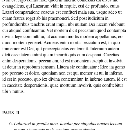
evangelicus, qui Lazarum vidit in requie, etsi de profundo, cuius
Lazari comparatione coactus est confiteri mala sua, usque adeo ut
etiam fratres roget ab his praemoneri. Sed post iudicium in
profundioribus tenebris erunt impii, ubi nullam Dei lucem videbunt,
cui aliquid confiteantur. Vel mortem dicit peccatum quod contempta
divina lege committitur, ut aculeum mortis mortem appellamus, eo
quod mortem generet. Aculeus enim mortis peccatum est, in quo
immemor est Dei, qui praecepta eius contemnit. Infernum autem
dicit caecitatem animi quam incurrit quis cum desperat. Caecitas
enim desperationis, peccantem, id est morientem excipit et involvit,
ut detur in reprobum sensum. Littera sic continuatur : Ideo ita gemo
pro peccato et doleo, quoniam non est qui memor sit tui in inferno,
id est in peccato, quo lex divina contemnitur. In inferno autem, id est
in caecitate desperationis, quae mortuum involvit, quis confitebitur
tibi ? nullus.
PARS. II.
Laboravi in gemitu meo, lavabo per singulas noctes lectum
meum : lacrymis meis stratum meum rigabo.