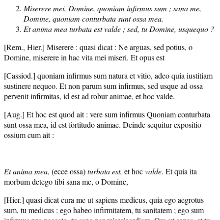
Miserere mei, Domine, quoniam infirmus sum ; sana me,
Domine, quoniam conturbata sunt ossa mea.
Et anima mea turbata est valde ; sed, tu Domine, usquequo ?
[Rem., Hier.] Miserere : quasi dicat : Ne arguas, sed potius, o
Domine, miserere in hac vita mei miseri. Et opus est
[Cassiod.] quoniam infirmus sum natura et vitio, adeo quia iustitiam
sustinere nequeo. Et non parum sum infirmus, sed usque ad ossa
pervenit infirmitas, id est ad robur animae, et hoc valde.
[Aug.] Et hoc est quod ait : vere sum infirmus Quoniam conturbata
sunt ossa mea, id est fortitudo animae. Deinde sequitur expositio
ossium cum ait :
Et anima mea
, (ecce ossa)
turbata est,
et hoc
valde
. Et quia ita
morbum detego tibi sana me, o Domine,
[Hier.] quasi dicat cura me ut sapiens medicus, quia ego aegrotus
sum, tu medicus : ego habeo infirmitatem, tu sanitatem ; ego sum