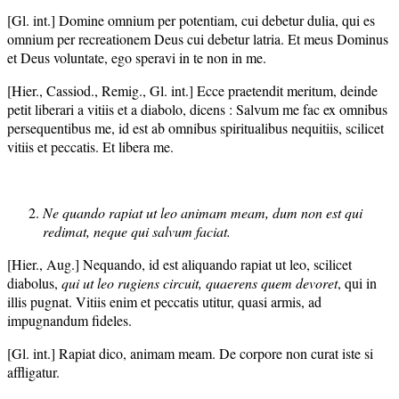
[Gl. int.] Domine omnium per potentiam, cui debetur dulia, qui es
omnium per recreationem Deus cui debetur latria. Et meus Dominus
et Deus voluntate, ego speravi in te non in me.
[Hier., Cassiod., Remig., Gl. int.] Ecce praetendit meritum, deinde
petit liberari a vitiis et a diabolo, dicens : Salvum me fac ex omnibus
persequentibus me, id est ab omnibus spiritualibus nequitiis, scilicet
vitiis et peccatis. Et libera me.
Ne quando rapiat ut leo animam meam, dum non est qui
redimat, neque qui salvum faciat.
[Hier., Aug.] Nequando, id est aliquando rapiat ut leo, scilicet
diabolus,
qui ut leo rugiens circuit, quaerens quem devoret
, qui in
illis pugnat. Vitiis enim et peccatis utitur, quasi armis, ad
impugnandum fideles.
[Gl. int.] Rapiat dico, animam meam. De corpore non curat iste si
affligatur.