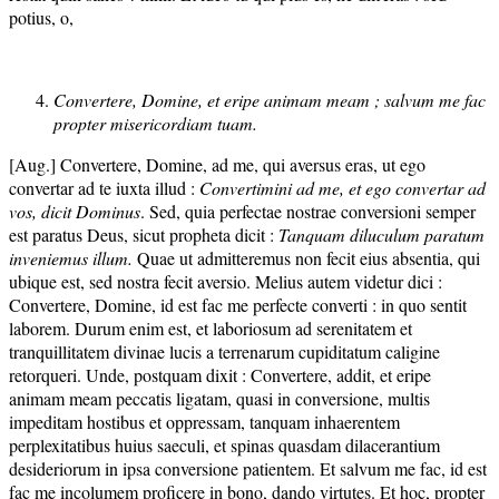
potius, o,
Convertere, Domine, et eripe animam meam ; salvum me fac
propter misericordiam tuam.
[Aug.] Convertere, Domine, ad me, qui aversus eras, ut ego
convertar ad te iuxta illud :
Convertimini ad me, et ego convertar ad
vos, dicit Dominus
. Sed, quia perfectae nostrae conversioni semper
est paratus Deus, sicut propheta dicit :
Tanquam diluculum paratum
inveniemus illum.
Quae ut admitteremus non fecit eius absentia, qui
ubique est, sed nostra fecit aversio. Melius autem videtur dici :
Convertere, Domine, id est fac me perfecte converti : in quo sentit
laborem. Durum enim est, et laboriosum ad serenitatem et
tranquillitatem divinae lucis a terrenarum cupiditatum caligine
retorqueri. Unde, postquam dixit : Convertere, addit, et eripe
animam meam peccatis ligatam, quasi in conversione, multis
impeditam hostibus et oppressam, tanquam inhaerentem
perplexitatibus huius saeculi, et spinas quasdam dilacerantium
desideriorum in ipsa conversione patientem. Et salvum me fac, id est
fac me incolumem proficere in bono, dando virtutes. Et hoc, propter