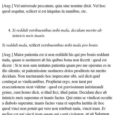
[Aug.] Vel universale peccatum, quia sine nomine dixit. Vel hoc
quod sequitur, scilicet si est iniquitas in manibus, etc.
Si reddidi retribuentibus mihi mala, decidam merito ab
inimicis meis inanis.
Si reddidi mala,
scilicet
retribuentibus mihi mala pro bonis.
[Aug.] Maior patientia est si non reddidit his qui pro bonis reddunt
mala, quam si sustineret ab his quibus bona non fecerit : quod est
dicere : Si te non sum imitatus patientia quam pro me operatus es in
illo silentio, ut patientissime sustineres dolos proditoris tui merito
decidam. Non iureiurando hoc imprecatur sibi, sed dicit quid
contingat se vindicantibus. Prophetat ergo, non iurat per
exsecrationem sicut videtur : quod est gravissimum iurisiurandi
genus, cum homo dicit, si illud feci, illud patiar. Decidam dico ab
inimicis meis superatus et inanis factus. Qui enim se vindicat occulte
a diabolo superatur, inanis factus vana et superba laetitia de hoc
quod vinci non potuit qui vero non retribuit mala, vincit iram.
Et
melior est qui vincit iram quam qui capit civitatem
, ut ait Salomon.