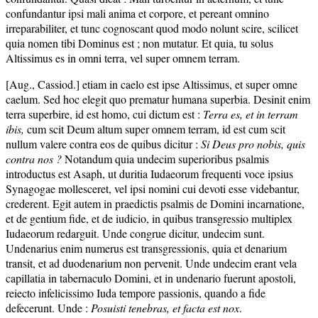
confundantur ipsi mali anima et corpore, et pereant omnino
irreparabiliter, et tunc cognoscant quod modo nolunt scire, scilicet
quia nomen tibi Dominus est ; non mutatur. Et quia, tu solus
Altissimus es in omni terra, vel super omnem terram.
[Aug., Cassiod.] etiam in caelo est ipse Altissimus, et super omne
caelum. Sed hoc elegit quo prematur humana superbia. Desinit enim
terra superbire, id est homo, cui dictum est :
Terra es, et in terram
ibis,
cum scit Deum altum super omnem terram, id est cum scit
nullum valere contra eos de quibus dicitur :
Si Deus pro nobis, quis
contra nos ?
Notandum quia undecim superioribus psalmis
introductus est Asaph, ut duritia Iudaeorum frequenti voce ipsius
Synagogae mollesceret, vel ipsi nomini cui devoti esse videbantur,
crederent. Egit autem in praedictis psalmis de Domini incarnatione,
et de gentium fide, et de iudicio, in quibus transgressio multiplex
Iudaeorum redarguit. Unde congrue dicitur, undecim sunt.
Undenarius enim numerus est transgressionis, quia et denarium
transit, et ad duodenarium non pervenit. Unde undecim erant vela
capillatia in tabernaculo Domini, et in undenario fuerunt apostoli,
reiecto infelicissimo Iuda tempore passionis, quando a fide
defecerunt. Unde :
Posuisti tenebras, et facta est nox
.