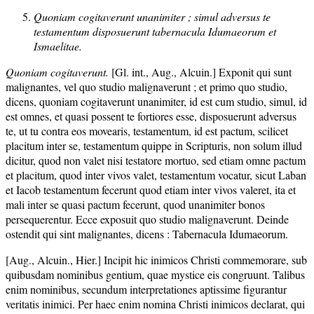
Quoniam cogitaverunt unanimiter ; simul adversus te
testamentum disposuerunt tabernacula Idumaeorum et
Ismaelitae.
Quoniam cogitaverunt.
[Gl. int., Aug., Alcuin.] Exponit qui sunt
malignantes, vel quo studio malignaverunt ; et primo quo studio,
dicens, quoniam cogitaverunt unanimiter, id est cum studio, simul, id
est omnes, et quasi possent te fortiores esse, disposuerunt adversus
te, ut tu contra eos movearis, testamentum, id est pactum, scilicet
placitum inter se, testamentum quippe in Scripturis, non solum illud
dicitur, quod non valet nisi testatore mortuo, sed etiam omne pactum
et placitum, quod inter vivos valet, testamentum vocatur, sicut Laban
et Iacob testamentum fecerunt quod etiam inter vivos valeret, ita et
mali inter se quasi pactum fecerunt, quod unanimiter bonos
persequerentur. Ecce exposuit quo studio malignaverunt. Deinde
ostendit qui sint malignantes, dicens : Tabernacula Idumaeorum.
[Aug., Alcuin., Hier.] Incipit hic inimicos Christi commemorare, sub
quibusdam nominibus gentium, quae mystice eis congruunt. Talibus
enim nominibus, secundum interpretationes aptissime figurantur
veritatis inimici. Per haec enim nomina Christi inimicos declarat, qui