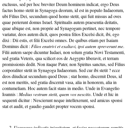
exclusus, sed per hoc breviter Deum hominem indicat, ergo Deus
factus homo stetit in Synagoga deorum, id est in populo Iudaeorum,
ubi Filius Dei, secundum quod homo stetit, qui fuit missus ad oves
quae perierunt domus Israel. Spiritualis autem praesentia deitatis,
quae ubique est, non proprie ad Synagogam pertinet, nec tempore
variatur, deos autem dicit, quos postea filios Excelsi dicit, ibi, ego
dixi : Dii estis, et filii Excelsi omnes. De quibus etiam per Isaiam
Dominus dicit :
Filios enutrivi et exaltavi, ipsi autem spreverunt me
.
Filii autem saepe dicuntur Iudaei, non solum gratia Novi Testamenti,
sed gratia Veteris, qua scilicet eos de Aegypto liberavit, et terram
promissionis dedit. Non itaque Pater, non Spiritus sanctus, sed Filius
corporaliter stetit in Synagoga Iudaeorum. Sed cur ibi stetit ? ecce
deos diiudicat secundum quod Deus ; stat homo, discernit Deus, id
est non meritis, sed gratia discernit vasa, alia in honorem, alia in
contumeliam. Hoc autem facit stans in medio. Unde in Evangelio
Ioannis :
Medius vestrum stetit, quem vos nescitis
. Unde et hic in
sequenti dicitur : Nescierunt neque intellexerunt, sed amicus sponsi
stat et audit, et gaudio gaudet propter vocem sponsi.
Usquequo iudicatis iniquitatem, et facies peccatorum sumitis