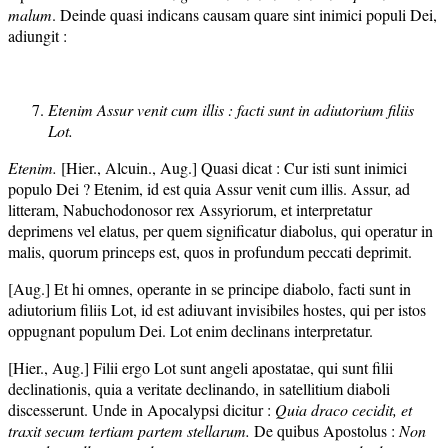
malum
. Deinde quasi indicans causam quare sint inimici populi Dei,
adiungit :
Etenim Assur venit cum illis : facti sunt in adiutorium filiis
Lot.
Etenim.
[Hier., Alcuin., Aug.] Quasi dicat : Cur isti sunt inimici
populo Dei ? Etenim, id est quia Assur venit cum illis. Assur, ad
litteram, Nabuchodonosor rex Assyriorum, et interpretatur
deprimens vel elatus, per quem significatur diabolus, qui operatur in
malis, quorum princeps est, quos in profundum peccati deprimit.
[Aug.] Et hi omnes, operante in se principe diabolo, facti sunt in
adiutorium filiis Lot, id est adiuvant invisibiles hostes, qui per istos
oppugnant populum Dei. Lot enim declinans interpretatur.
[Hier., Aug.] Filii ergo Lot sunt angeli apostatae, qui sunt filii
declinationis, quia a veritate declinando, in satellitium diaboli
discesserunt. Unde in Apocalypsi dicitur :
Quia draco cecidit, et
traxit secum tertiam partem stellarum.
De quibus Apostolus :
Non