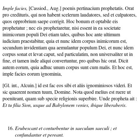
Imple facies,
[Cassiod., Aug.] poenis pertinacium prophetatis. Orat
pro credituris, qui non habent scelerum laudatores, sed et culpatores,
quos opprobrium saepe corrigit. Hoc bonum et optabile eis
prophetatur ; nec eis prophetaretur, nisi essent in ea societate
inimicorum populi Dei etiam tales, quibus hoc ante ultimum
iudicium praestabitur, quia et nunc idem corpus inimicorum est,
secundum invidentiam qua aemulantur populum Dei, et nunc idem
corpus sonat et levat caput, sed particulatim, non universaliter ut in
fine, et tamen inde aliqui convertuntur, pro quibus hic orat. Dicit
autem eorum, quia adhuc unum corpus sunt cum malis. Et hoc est,
imple facies eorum ignominia,
[Gl. int., Alcuin.] id est fac eos sibi et aliis ignominiosos videri. Et
sic quaerent nomen tuum, Domine. Nota quod melius est ruere ut
poeniteant, quam sub specie religionis superbire. Unde propheta ait :
Et tu filia Sion, usque ad Babylonem venies, ibique liberaberis
.
Erubescant et conturbentur in saeculum saeculi ; et
confundantur et pereant.