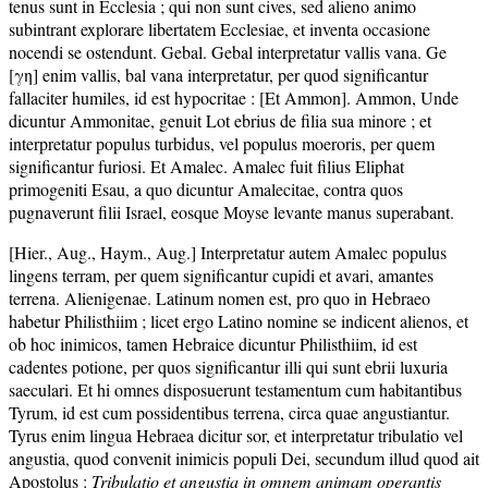
tenus sunt in Ecclesia ; qui non sunt cives, sed alieno animo
subintrant explorare libertatem Ecclesiae, et inventa occasione
nocendi se ostendunt. Gebal. Gebal interpretatur vallis vana. Ge
[γη] enim vallis, bal vana interpretatur, per quod significantur
fallaciter humiles, id est hypocritae : [Et Ammon]. Ammon, Unde
dicuntur Ammonitae, genuit Lot ebrius de filia sua minore ; et
interpretatur populus turbidus, vel populus moeroris, per quem
significantur furiosi. Et Amalec. Amalec fuit filius Eliphat
primogeniti Esau, a quo dicuntur Amalecitae, contra quos
pugnaverunt filii Israel, eosque Moyse levante manus superabant.
[Hier., Aug., Haym., Aug.] Interpretatur autem Amalec populus
lingens terram, per quem significantur cupidi et avari, amantes
terrena. Alienigenae. Latinum nomen est, pro quo in Hebraeo
habetur Philisthiim ; licet ergo Latino nomine se indicent alienos, et
ob hoc inimicos, tamen Hebraice dicuntur Philisthiim, id est
cadentes potione, per quos significantur illi qui sunt ebrii luxuria
saeculari. Et hi omnes disposuerunt testamentum cum habitantibus
Tyrum, id est cum possidentibus terrena, circa quae angustiantur.
Tyrus enim lingua Hebraea dicitur sor, et interpretatur tribulatio vel
angustia, quod convenit inimicis populi Dei, secundum illud quod ait
Apostolus :
Tribulatio et angustia in omnem animam operantis