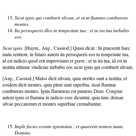
Sicut ignis qui comburit silvam, et sicut flamma comburens
montes.
Ita persequeris illos in tempestate tua : et in ira tua turbabis
eos.
Sicut ignis.
[Haym., Aug., Cassiod.] Quasi dicat : In praesenti haec
mala sentient, in futuro autem ita persequeris eos in tempestate tua,
id est iudicio quod erit improvisum et grave ; et in ira tua, id est in
iustitia ultimae vindictae turbabis eos sicut ignis qui comburit silvam.
[Aug., Cassiod.] Malos dicit silvam, quia steriles sunt a iustitia, et
eosdem dicit montes, quia pleni sunt superbia, sicut flamma
comburens montes. Ignis flammeus est puniens Deus. Congrue
autem ignis et flamma in iudicio esse dicuntur, quia tunc densae
silvae peccatorum et montes superbiae cremabuntur.
Imple facies eorum ignominia ; et quaerent nomen tuum,
Domine.