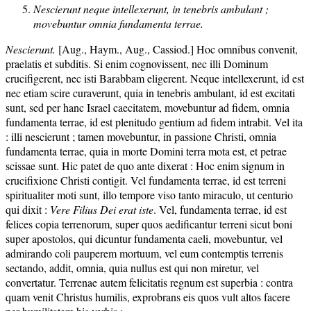
Nescierunt neque intellexerunt, in tenebris ambulant ;
movebuntur omnia fundamenta terrae.
Nescierunt.
[Aug., Haym., Aug., Cassiod.] Hoc omnibus convenit,
praelatis et subditis. Si enim cognovissent, nec illi Dominum
crucifigerent, nec isti Barabbam eligerent. Neque intellexerunt, id est
nec etiam scire curaverunt, quia in tenebris ambulant, id est excitati
sunt, sed per hanc Israel caecitatem, movebuntur ad fidem, omnia
fundamenta terrae, id est plenitudo gentium ad fidem intrabit. Vel ita
: illi nescierunt ; tamen movebuntur, in passione Christi, omnia
fundamenta terrae, quia in morte Domini terra mota est, et petrae
scissae sunt. Hic patet de quo ante dixerat : Hoc enim signum in
crucifixione Christi contigit. Vel fundamenta terrae, id est terreni
spiritualiter moti sunt, illo tempore viso tanto miraculo, ut centurio
qui dixit :
Vere Filius Dei erat iste
. Vel, fundamenta terrae, id est
felices copia terrenorum, super quos aedificantur terreni sicut boni
super apostolos, qui dicuntur fundamenta caeli, movebuntur, vel
admirando coli pauperem mortuum, vel eum contemptis terrenis
sectando, addit, omnia, quia nullus est qui non miretur, vel
convertatur. Terrenae autem felicitatis regnum est superbia : contra
quam venit Christus humilis, exprobrans eis quos vult altos facere