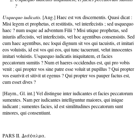
?
Usquequo iudicatis
. [Aug.] Haec est vox discernentis. Quasi dicat :
Misi legem et prophetas, et restitistis, vel interfecistis ; sed usquequo
haec ? num usque ad adventum Filii ? Misi utique prophetas, sed
iniuriis affecistis, vel interfecistis, vel hoc agentibus consensistis. Sed
cum haec agentibus, nec loqui dignum sit vos qui tacuistis, et imitari
eos voluistis, id est vos qui eos, qui tunc tacuerunt, velut innocentes
imitari voluistis. Usquequo iudicatis iniquitatem, et facies
peccatorum sumitis ? Num et haeres occidendus est, qui pro vobis
venit ; qui propter vos sine patre esse voluit ut pupillus ? Qui propter
vos esurivit et sitivit ut egenus ? Qui propter vos pauper factus est,
cum esset dives ?
[Haym., Gl. int.] Vel distingue inter iudicantes et facies peccatorum
sumentes. Nam per iudicantes intelliguntur maiores, qui inique
iudicant ; sumentes facies, id est similitudines peccatorum sunt
minores, qui consentiunt.
PARS II. Διάψαλμα.