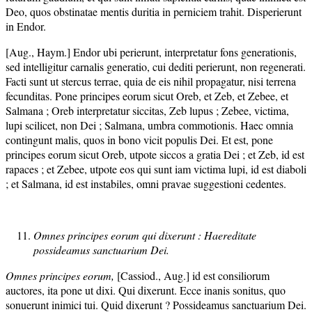
Deo, quos obstinatae mentis duritia in perniciem trahit. Disperierunt
in Endor.
[Aug., Haym.] Endor ubi perierunt, interpretatur fons generationis,
sed intelligitur carnalis generatio, cui dediti perierunt, non regenerati.
Facti sunt ut stercus terrae, quia de eis nihil propagatur, nisi terrena
fecunditas. Pone principes eorum sicut Oreb, et Zeb, et Zebee, et
Salmana ; Oreb interpretatur siccitas, Zeb lupus ; Zebee, victima,
lupi scilicet, non Dei ; Salmana, umbra commotionis. Haec omnia
contingunt malis, quos in bono vicit populis Dei. Et est, pone
principes eorum sicut Oreb, utpote siccos a gratia Dei ; et Zeb, id est
rapaces ; et Zebee, utpote eos qui sunt iam victima lupi, id est diaboli
; et Salmana, id est instabiles, omni pravae suggestioni cedentes.
Omnes principes eorum qui dixerunt : Haereditate
possideamus sanctuarium Dei.
Omnes principes eorum,
[Cassiod., Aug.] id est consiliorum
auctores, ita pone ut dixi. Qui dixerunt. Ecce inanis sonitus, quo
sonuerunt inimici tui. Quid dixerunt ? Possideamus sanctuarium Dei.