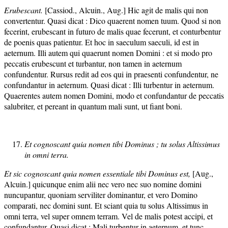
Erubescant.
[Cassiod., Alcuin., Aug.] Hic agit de malis qui non
convertentur. Quasi dicat : Dico quaerent nomen tuum. Quod si non
fecerint, erubescant in futuro de malis quae fecerunt, et conturbentur
de poenis quas patientur. Et hoc in saeculum saeculi, id est in
aeternum. Illi autem qui quaerunt nomen Domini : et si modo pro
peccatis erubescunt et turbantur, non tamen in aeternum
confundentur. Rursus redit ad eos qui in praesenti confundentur, ne
confundantur in aeternum. Quasi dicat : Illi turbentur in aeternum.
Quaerentes autem nomen Domini, modo et confundantur de peccatis
salubriter, et pereant in quantum mali sunt, ut fiant boni.
Et cognoscant quia nomen tibi Dominus ; tu solus Altissimus
in omni terra.
Et sic cognoscant quia nomen essentiale tibi Dominus est,
[Aug.,
Alcuin.] quicunque enim alii nec vero nec suo nomine domini
nuncupantur, quoniam serviliter dominantur, et vero Domino
comparati, nec domini sunt. Et sciant quia tu solus Altissimus in
omni terra, vel super omnem terram. Vel de malis potest accipi, et
confundantur. Quasi dicat : Mali turbentur in aeternum, et tunc