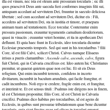
illa est vinum, nec ista est oleum ante pressuram torcularis ; sic illi
quos praescivit Deus ante saecula fieri conformes imaginis filii sui,
antequam accedant ad servitutem Dei, fruuntur in saeculo deliciosa
libertate ; sed cum accedunt ad servitutem Dei, dicitur eis : Fili,
accedens ad servitutem Dei, sta in iustitia et timore, et praepara
animam tuam ad tentationem. Ecce torcular. Conteruntur enim
pressura passionum, exuuntur tegumentis carnalium desideriorum,
quasi in vinaciis ; exuuntur veteri homine, et ita in apothecam Dei
defluunt. Et quia haec fiunt in Ecclesiis, ideo torcularia dicuntur
Ecclesiae praesentis temporis. Sed qui sunt in his torcularibus ? filii
Core, id est filii Calvi, scilicet Christi. Calvus namque Elisaeus
irrisus a pueris clamantibus :
Ascende calve, ascende, calve
, figura
fuit Christi, qui in Calvaria crucifixus est. Ideo autem hic Christianus
premitur, ut quaerat quietem quae non est hic. Et sit eis Deus
refugium. Qui enim incumbit terrenis, confidens in incerto
divitiarum, incumbit in baculum arundinis, qui facile frangitur, et
cadit incumbens. Noli ergo te credere, fragile enim est, et frangitur,
et interimit te. Et est sensus tituli : Psalmus iste dirigens nos in finem,
id est Christum proponitur, filiis Core, id est Christi in Calvaria
crucifixi. Psalmus dico habitus pro torcularibus, id est agens de
Ecclesiis, in quibus sunt pressurae tribulationum quae bene dicuntur
torcularia, quia sicut fructus uvae vel olivae in torculari emanat,