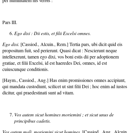
per humilitatem his verbis :
Pars III.
Ego dixi : Dii estis, et filii Excelsi omnes.
Ego dixi.
[Cassiod., Alcuin., Rem.] Tertia pars, ubi dicit quid eis
propositum fuit, sed perierunt. Quasi dicat : Nescierunt neque
intellexerunt, tamen ego dixi, vos boni estis dii per adoptionem
gratiae, et filii Excelsi, id est haeredes Dei, omnes, id est
cuiuscunque conditionis.
[Haym., Cassiod., Aug.] Has enim promissiones omnes accipiunt,
qui mandata custodiunt, scilicet ut sint filii Dei ; hoc enim ad iustos
dicitur, qui praedestinati sunt ad vitam.
Vos autem sicut homines moriemini ; et sicut unus de
principibus cadetis.
Vos autem mali, moriemini sicut homines,
[Cassiod., Aug., Alcuin.,