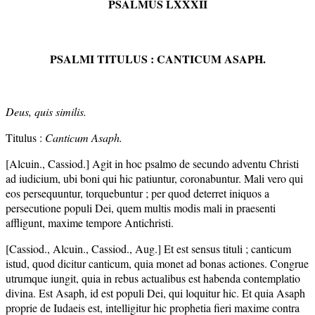
PSALMUS LXXXII
PSALMI TITULUS : CANTICUM ASAPH.
Deus, quis similis.
Titulus :
Canticum Asaph.
[Alcuin., Cassiod.] Agit in hoc psalmo de secundo adventu Christi
ad iudicium, ubi boni qui hic patiuntur, coronabuntur. Mali vero qui
eos persequuntur, torquebuntur ; per quod deterret iniquos a
persecutione populi Dei, quem multis modis mali in praesenti
affligunt, maxime tempore Antichristi.
[Cassiod., Alcuin., Cassiod., Aug.] Et est sensus tituli ; canticum
istud, quod dicitur canticum, quia monet ad bonas actiones. Congrue
utrumque iungit, quia in rebus actualibus est habenda contemplatio
divina. Est Asaph, id est populi Dei, qui loquitur hic. Et quia Asaph
proprie de Iudaeis est, intelligitur hic prophetia fieri maxime contra