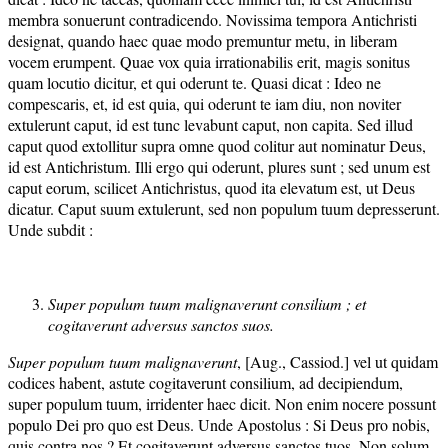
membra sonuerunt contradicendo. Novissima tempora Antichristi
designat, quando haec quae modo premuntur metu, in liberam
vocem erumpent. Quae vox quia irrationabilis erit, magis sonitus
quam locutio dicitur, et qui oderunt te. Quasi dicat : Ideo ne
compescaris, et, id est quia, qui oderunt te iam diu, non noviter
extulerunt caput, id est tunc levabunt caput, non capita. Sed illud
caput quod extollitur supra omne quod colitur aut nominatur Deus,
id est Antichristum. Illi ergo qui oderunt, plures sunt ; sed unum est
caput eorum, scilicet Antichristus, quod ita elevatum est, ut Deus
dicatur. Caput suum extulerunt, sed non populum tuum depresserunt.
Unde subdit :
Super populum tuum malignaverunt consilium ; et
cogitaverunt adversus sanctos suos.
Super populum tuum malignaverunt
, [Aug., Cassiod.] vel ut quidam
codices habent, astute cogitaverunt consilium, ad decipiendum,
super populum tuum, irridenter haec dicit. Non enim nocere possunt
populo Dei pro quo est Deus. Unde Apostolus : Si Deus pro nobis,
quis contra nos ? Et cogitaverunt adversus sanctos tuos. Non solum