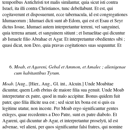
temporibus Antichristi tot malis similantur, quia sicut isti contra
Israel, ita illi contra Christianos, tunc debellabunt. Et est, qui
cogitaverunt et disposuerunt, ecce tabernacula, id est congregationes
Idumaeorum ; Idumaei dicti sunt ab Edom, qui est et Esau et Seyr
dictus Iosue, Idumaei autem interpretantur terreni, vel sanguinei,
quia terrena amant, et sanguinem sitiunt ; et Ismaelitae qui dicuntur
ab Ismaele filio Abrahae et Agar. Et interpretantur obedientes sibi ;
quasi dicat, non Deo, quia pravas cogitationes suas sequuntur. Et
Moab, et Agareni, Gebal et Ammon, et Amalec ; alienigenae
cum habitantibus Tyrum.
Moab.
[Aug., [Hier., Aug., Gl. int., Alcuin.] Unde Moabitae
dicuntur, quem Loth ebrius de maiore filia sua genuit. Unde Moab
interpretatur ex patre, quod in malo accipitur. Bonus quidem fuit
pater, quo filia illicite usa est ; sed sicut lex bona est si quis ea
legitime utatur, non inceste. Per Moab ergo significantur gentes
exleges, quae recedentes a Deo Patre, sunt ex patre diabolo. Et
Agareni, qui dicuntur ab Agar, et interpretantur proselyti, id est
advenae, vel alieni, per quos significantur falsi fratres, qui nomine