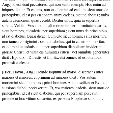
Aug.] id est sicut peccatores, qui non sunt redempti. Hoc enim ad
iniquos dicitur. Et cadetis, non extollemini ad caelum, sicut unus de
principibus, id est per elationem animi cadetis, sicut diabolus ; turba
autem daemonum quae cecidit. Dicitur unus, quia in superbia
similis. Vel ita : Vos autem mali moriemini per infirmitatem carnis,
sicut homines, et cadetis, per superbiam ; sicut unus de principibus,
id est diabolus. Quasi dicat : Cum cito sicut homines sitis morituri,
non tamen corrigimini ; sed ut diabolus, qui in carne non moritur,
extollimini ut cadatis, quia per superbiam diabolicam inviderunt
gloriae Christi, et viluit eis humilitas crucis. Vel omnibus generaliter
dicit : Ego dixi : Dii estis, et filii Excelsi omnes, id est omnibus
promisit caelestia.
[Hier., Haym., Aug.] Deinde loquitur ad malos, discernens inter
maiores et minores, et primum ad minores dicit : Vos autem
moriemini sicut homines ; primi homines Adam, scilicet et Eva, qui
suasione diaboli peccaverunt. Et, vos maiores, cadetis, sicut unus de
principibus, id est sicut diabolus, qui per superbiam peccavit,
proinde ut hoc vitium sanaretur, ex persona Prophetae subditur :