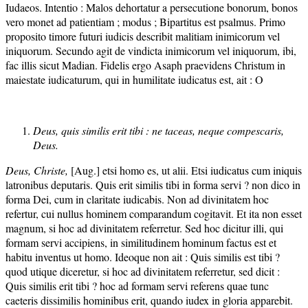
Iudaeos. Intentio : Malos dehortatur a persecutione bonorum, bonos
vero monet ad patientiam ; modus ; Bipartitus est psalmus. Primo
proposito timore futuri iudicis describit malitiam inimicorum vel
iniquorum. Secundo agit de vindicta inimicorum vel iniquorum, ibi,
fac illis sicut Madian. Fidelis ergo Asaph praevidens Christum in
maiestate iudicaturum, qui in humilitate iudicatus est, ait : O
Deus, quis similis erit tibi : ne taceas, neque compescaris,
Deus.
Deus, Christe,
[Aug.] etsi homo es, ut alii. Etsi iudicatus cum iniquis
latronibus deputaris. Quis erit similis tibi in forma servi ? non dico in
forma Dei, cum in claritate iudicabis. Non ad divinitatem hoc
refertur, cui nullus hominem comparandum cogitavit. Et ita non esset
magnum, si hoc ad divinitatem referretur. Sed hoc dicitur illi, qui
formam servi accipiens, in similitudinem hominum factus est et
habitu inventus ut homo. Ideoque non ait : Quis similis est tibi ?
quod utique diceretur, si hoc ad divinitatem referretur, sed dicit :
Quis similis erit tibi ? hoc ad formam servi referens quae tunc
caeteris dissimilis hominibus erit, quando iudex in gloria apparebit.