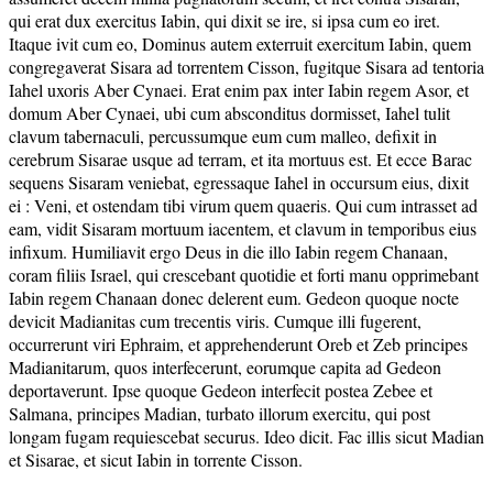
qui erat dux exercitus Iabin, qui dixit se ire, si ipsa cum eo iret.
Itaque ivit cum eo, Dominus autem exterruit exercitum Iabin, quem
congregaverat Sisara ad torrentem Cisson, fugitque Sisara ad tentoria
Iahel uxoris Aber Cynaei. Erat enim pax inter Iabin regem Asor, et
domum Aber Cynaei, ubi cum absconditus dormisset, Iahel tulit
clavum tabernaculi, percussumque eum cum malleo, defixit in
cerebrum Sisarae usque ad terram, et ita mortuus est. Et ecce Barac
sequens Sisaram veniebat, egressaque Iahel in occursum eius, dixit
ei : Veni, et ostendam tibi virum quem quaeris. Qui cum intrasset ad
eam, vidit Sisaram mortuum iacentem, et clavum in temporibus eius
infixum. Humiliavit ergo Deus in die illo Iabin regem Chanaan,
coram filiis Israel, qui crescebant quotidie et forti manu opprimebant
Iabin regem Chanaan donec delerent eum. Gedeon quoque nocte
devicit Madianitas cum trecentis viris. Cumque illi fugerent,
occurrerunt viri Ephraim, et apprehenderunt Oreb et Zeb principes
Madianitarum, quos interfecerunt, eorumque capita ad Gedeon
deportaverunt. Ipse quoque Gedeon interfecit postea Zebee et
Salmana, principes Madian, turbato illorum exercitu, qui post
longam fugam requiescebat securus. Ideo dicit. Fac illis sicut Madian
et Sisarae, et sicut Iabin in torrente Cisson.