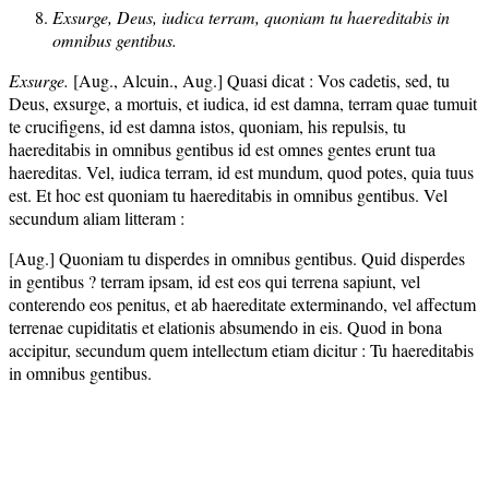
Exsurge, Deus, iudica terram, quoniam tu haereditabis in
omnibus gentibus.
Exsurge.
[Aug., Alcuin., Aug.] Quasi dicat : Vos cadetis, sed, tu
Deus, exsurge, a mortuis, et iudica, id est damna, terram quae tumuit
te crucifigens, id est damna istos, quoniam, his repulsis, tu
haereditabis in omnibus gentibus id est omnes gentes erunt tua
haereditas. Vel, iudica terram, id est mundum, quod potes, quia tuus
est. Et hoc est quoniam tu haereditabis in omnibus gentibus. Vel
secundum aliam litteram :
[Aug.] Quoniam tu disperdes in omnibus gentibus. Quid disperdes
in gentibus ? terram ipsam, id est eos qui terrena sapiunt, vel
conterendo eos penitus, et ab haereditate exterminando, vel affectum
terrenae cupiditatis et elationis absumendo in eis. Quod in bona
accipitur, secundum quem intellectum etiam dicitur : Tu haereditabis
in omnibus gentibus.