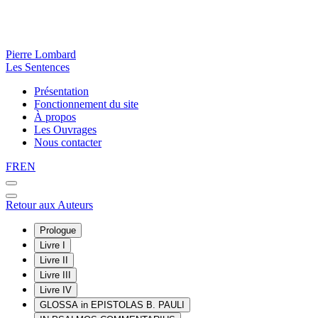
Pierre Lombard
Les Sentences
Présentation
Fonctionnement du site
À propos
Les Ouvrages
Nous contacter
FR
EN
Retour aux Auteurs
Prologue
Livre I
Livre II
Livre III
Livre IV
GLOSSA in EPISTOLAS B. PAULI