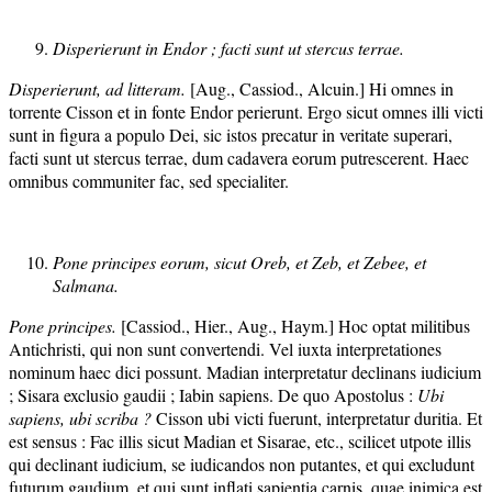
Disperierunt in Endor ; facti sunt ut stercus terrae.
Disperierunt, ad litteram.
[Aug., Cassiod., Alcuin.] Hi omnes in
torrente Cisson et in fonte Endor perierunt. Ergo sicut omnes illi victi
sunt in figura a populo Dei, sic istos precatur in veritate superari,
facti sunt ut stercus terrae, dum cadavera eorum putrescerent. Haec
omnibus communiter fac, sed specialiter.
Pone principes eorum, sicut Oreb, et Zeb, et Zebee, et
Salmana.
Pone principes.
[Cassiod., Hier., Aug., Haym.] Hoc optat militibus
Antichristi, qui non sunt convertendi. Vel iuxta interpretationes
nominum haec dici possunt. Madian interpretatur declinans iudicium
; Sisara exclusio gaudii ; Iabin sapiens. De quo Apostolus :
Ubi
sapiens, ubi scriba ?
Cisson ubi victi fuerunt, interpretatur duritia. Et
est sensus : Fac illis sicut Madian et Sisarae, etc., scilicet utpote illis
qui declinant iudicium, se iudicandos non putantes, et qui excludunt
futurum gaudium, et qui sunt inflati sapientia carnis, quae inimica est