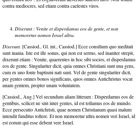
contra mediocres, sed etiam contra caelestes viros.
Dixerunt : Venite et disperdamus eos de gente, et non
memoretur nomen Israel ultra.
Dixerunt.
[Cassiod., Gl. int., Cassiod.] Ecce consilium quo meditati
sunt inania. Iste est ille sonus, qui non est sermo, sed inaniter strepit,
dixerunt etiam : Venite, quaerentes in hoc sibi socios, et disperdamus
eos de gente. Singulariter dicit, quia omnes Christiani sunt una gens,
cum ex uno fonte baptismi nati sunt. Vel de gente singulariter dicit,
per gentes omnes bonos significans, quos omnes Antichristus vocat
unam gentem, propter unam voluntatem.
[Cassiod., Aug.] Vel secundum aliam litteram : Disperdamus eos de
gentibus, scilicet ne sint inter gentes, id est tollamus eos de mundo.
Ecce persecutio Antichristi, quae nomen Christianum quasi malum
intendit funditus tollere. Et non memoretur ultra nomen veri Israel, id
est eorum qui esse debent vere Israel.