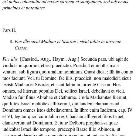
est nobis colluctatio adversus carnem et sanguinem, sed adversus
principes et potestates.
Pars II.
Fac illis sicut Madian et Sisarae : sicut Iabin in torrente
Cisson.
Fac illis.
[Cassiod., Aug., Haym., Aug.] Secunda pars, ubi agit de
vindicta iniquorum, et est praedictio. Praedicit enim illis mala
ventura, sub figura quorumdam nominum. Quasi dicat : Illi ita contra
tuos faciunt. Vel, tu Domine, fac illis, praedicit, non maledicit, sicut
fecisti Madian et Sisarae, et sicut Iabin in torrente Cisson. Hos
omnes, ad litteram populus Dei, scilicet Israel, debellavit et vicit.
Madian fuit filius Abrahae et Cethurae. Unde Madianitae fuerunt,
qui filios Israel multoties afflixerunt, qui tandem clamantes ad
Dominum omnes istos debellaverunt. In libro enim Iudicum, cap. IV
et VI, legitur quod cum Iabin rex Chanaan affligeret filios Israel,
clamaverunt ad Dominum. Et tunc Delbora prophetissa quae
iudicabat Israel illo tempore, praecepit Barac filio Abinoen, ut
assumeret decem millia pugnatorum secum, et iret contra Sisaran,