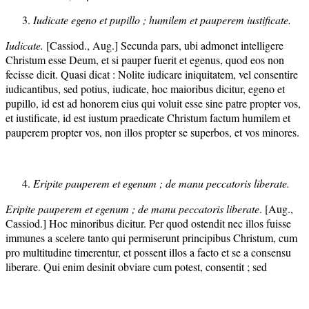
Iudicate egeno et pupillo ; humilem et pauperem iustificate.
Iudicate.
[Cassiod., Aug.] Secunda pars, ubi admonet intelligere
Christum esse Deum, et si pauper fuerit et egenus, quod eos non
fecisse dicit. Quasi dicat : Nolite iudicare iniquitatem, vel consentire
iudicantibus, sed potius, iudicate, hoc maioribus dicitur, egeno et
pupillo, id est ad honorem eius qui voluit esse sine patre propter vos,
et iustificate, id est iustum praedicate Christum factum humilem et
pauperem propter vos, non illos propter se superbos, et vos minores.
Eripite pauperem et egenum ; de manu peccatoris liberate.
Eripite pauperem et egenum ; de manu peccatoris liberate
. [Aug.,
Cassiod.] Hoc minoribus dicitur. Per quod ostendit nec illos fuisse
immunes a scelere tanto qui permiserunt principibus Christum, cum
pro multitudine timerentur, et possent illos a facto et se a consensu
liberare. Qui enim desinit obviare cum potest, consentit ; sed