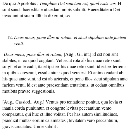
De quo Apostolus :
Templum Dei sanctum est, quod estis vos.
Hi
sunt sancti haereditate ut cedant nobis subditi. Haereditatem Dei
invadunt ut suam. Illi ita dixerunt, sed
Deus meus, pone illos ut rotam, et sicut stipulam ante faciem
venti.
Deus meus, pone illos ut rotam,
[Aug., Gl. int.] id est non sint
stabiles, in eo quod cogitant. Vel sicut rota ab his quae retro sunt
surgit et ante cadit, ita et ipsi ex his quae retro sunt, id est ex terrenis
in quibus crescunt, exsultantur : quod vere est. Et animo cadant ab
his quae ante sunt, id est ab aeternis, et pone illos sicut stipulam ante
faciem venti, id est ante praesentiam tentationis, ut cedant omnibus
motibus pravae suggestionis.
[Aug., Cassiod., Aug.] Ventus pro tentatione ponitur, qua levia et
inania corda puniuntur, et congrue levitas peccantium vento
comparatur, qui huc et illuc volitat. Per has autem similitudines,
praedicit multas eorum calamitates ; levitatem vero peccantium,
gravis cruciatus. Unde subdit :