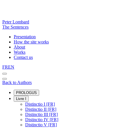
Peter Lombard
The Sentences
Presentation
How the site works
About
Works
Contact us
FR
EN
Back to Authors
PROLOGUS
Livre I
Distinctio I [FR]
Distinctio II [FR]
Distinctio III [FR]
Distinctio IV [FR]
Distinctio V [FR]