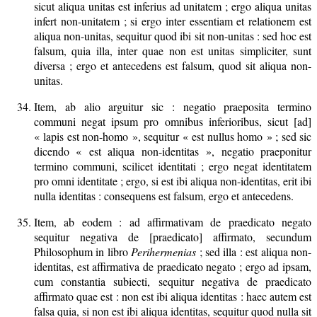
sicut aliqua unitas est inferius ad unitatem ; ergo aliqua unitas
infert non-unitatem ; si ergo inter essentiam et relationem est
aliqua non-unitas, sequitur quod ibi sit non-unitas : sed hoc est
falsum, quia illa, inter quae non est unitas simpliciter, sunt
diversa ; ergo et antecedens est falsum, quod sit aliqua non-
unitas.
Item, ab alio arguitur sic : negatio praeposita termino
communi negat ipsum pro omnibus inferioribus, sicut [ad]
« lapis est non-homo », sequitur « est nullus homo » ; sed sic
dicendo « est aliqua non-identitas », negatio praeponitur
termino communi, scilicet identitati ; ergo negat identitatem
pro omni identitate ; ergo, si est ibi aliqua non-identitas, erit ibi
nulla identitas : consequens est falsum, ergo et antecedens.
Item, ab eodem : ad affirmativam de praedicato negato
sequitur negativa de [praedicato] affirmato, secundum
Philosophum in libro
Perihermenias
; sed illa : est aliqua non-
identitas, est affirmativa de praedicato negato ; ergo ad ipsam,
cum constantia subiecti, sequitur negativa de praedicato
affirmato quae est : non est ibi aliqua identitas : haec autem est
falsa quia, si non est ibi aliqua identitas, sequitur quod nulla sit