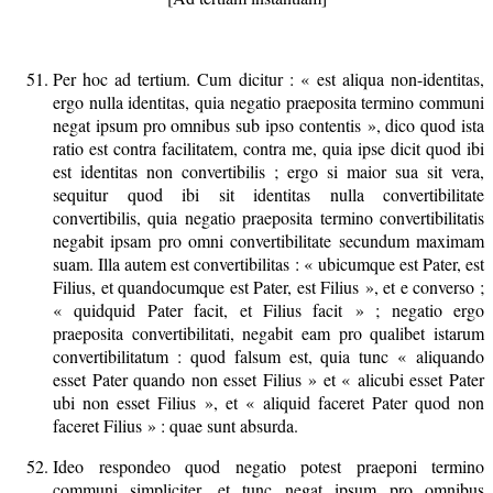
Per hoc ad tertium. Cum dicitur : « est aliqua non-identitas,
ergo nulla identitas, quia negatio praeposita termino communi
negat ipsum pro omnibus sub ipso contentis », dico quod ista
ratio est contra facilitatem, contra me, quia ipse dicit quod ibi
est identitas non convertibilis ; ergo si maior sua sit vera,
sequitur quod ibi sit identitas nulla convertibilitate
convertibilis, quia negatio praeposita termino convertibilitatis
negabit ipsam pro omni convertibilitate secundum maximam
suam. Illa autem est convertibilitas : « ubicumque est Pater, est
Filius, et quandocumque est Pater, est Filius », et e converso ;
« quidquid Pater facit, et Filius facit » ; negatio ergo
praeposita convertibilitati, negabit eam pro qualibet istarum
convertibilitatum : quod falsum est, quia tunc « aliquando
esset Pater quando non esset Filius » et « alicubi esset Pater
ubi non esset Filius », et « aliquid faceret Pater quod non
faceret Filius » : quae sunt absurda.
Ideo respondeo quod negatio potest praeponi termino
communi simpliciter, et tunc negat ipsum pro omnibus