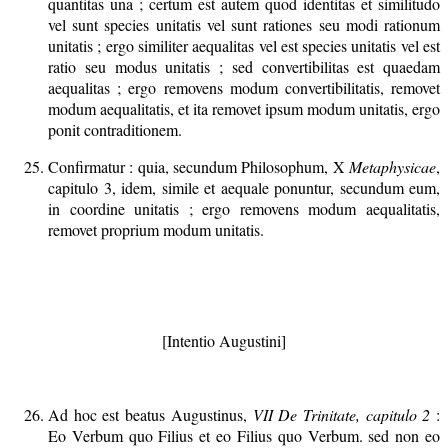
quantitas una ; certum est autem quod identitas et similitudo
vel sunt species unitatis vel sunt rationes seu modi rationum
unitatis ; ergo similiter aequalitas vel est species unitatis vel est
ratio seu modus unitatis ; sed convertibilitas est quaedam
aequalitas ; ergo removens modum convertibilitatis, removet
modum aequalitatis, et ita removet ipsum modum unitatis, ergo
ponit contraditionem.
Confirmatur : quia, secundum Philosophum, X
Metaphysicae
,
capitulo 3, idem, simile et aequale ponuntur, secundum eum,
in coordine unitatis ; ergo removens modum aequalitatis,
removet proprium modum unitatis.
[Intentio Augustini]
Ad hoc est beatus Augustinus,
VII De Trinitate, capitulo 2
:
Eo Verbum quo Filius et eo Filius quo Verbum. sed non eo