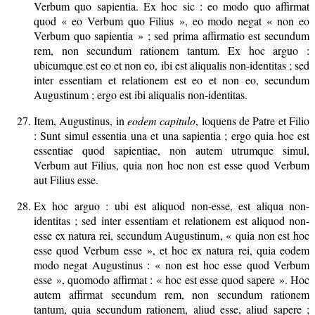
Verbum quo sapientia. Ex hoc sic : eo modo quo affirmat
quod « eo Verbum quo Filius », eo modo negat « non eo
Verbum quo sapientia » ; sed prima affirmatio est secundum
rem, non secundum rationem tantum. Ex hoc arguo :
ubicumque est eo et non eo, ibi est aliqualis non-identitas ; sed
inter essentiam et relationem est eo et non eo, secundum
Augustinum ; ergo est ibi aliqualis non-identitas.
Item, Augustinus, in
eodem capitulo
, loquens de Patre et Filio
: Sunt simul essentia una et una sapientia ; ergo quia hoc est
essentiae quod sapientiae, non autem utrumque simul,
Verbum aut Filius, quia non hoc non est esse quod Verbum
aut Filius esse.
Ex hoc arguo : ubi est aliquod non-esse, est aliqua non-
identitas ; sed inter essentiam et relationem est aliquod non-
esse ex natura rei, secundum Augustinum, « quia non est hoc
esse quod Verbum esse », et hoc ex natura rei, quia eodem
modo negat Augustinus : « non est hoc esse quod Verbum
esse », quomodo affirmat : « hoc est esse quod sapere ». Hoc
autem affirmat secundum rem, non secundum rationem
tantum, quia secundum rationem, aliud esse, aliud sapere ;