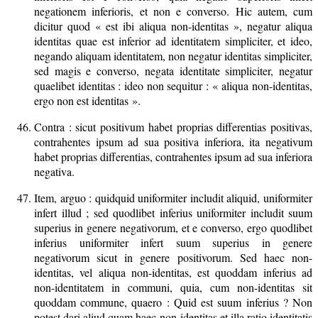
negationem inferioris, et non e converso. Hic autem, cum
dicitur quod « est ibi aliqua non-identitas », negatur aliqua
identitas quae est inferior ad identitatem simpliciter, et ideo,
negando aliquam identitatem, non negatur identitas simpliciter,
sed magis e converso, negata identitate simpliciter, negatur
quaelibet identitas : ideo non sequitur : « aliqua non-identitas,
ergo non est identitas ».
Contra : sicut positivum habet proprias differentias positivas,
contrahentes ipsum ad sua positiva inferiora, ita negativum
habet proprias differentias, contrahentes ipsum ad sua inferiora
negativa.
Item, arguo : quidquid uniformiter includit aliquid, uniformiter
infert illud ; sed quodlibet inferius uniformiter includit suum
superius in genere negativorum, et e converso, ergo quodlibet
inferius uniformiter infert suum superius in genere
negativorum sicut in genere positivorum. Sed haec non-
identitas, vel aliqua non-identitas, est quoddam inferius ad
non-identitatem in communi, quia, cum non-identitas sit
quoddam commune, quaero : Quid est suum inferius ? Non
potest dari aliud quam haec non-identitas et illa ratio identitatis