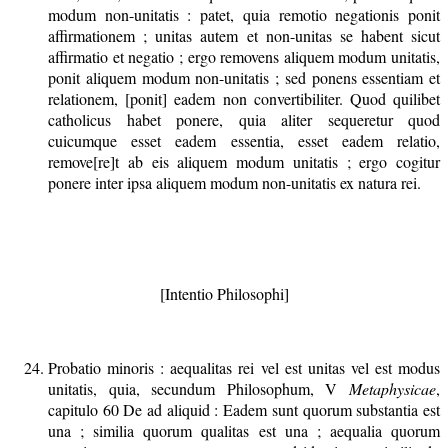
modum non-unitatis : patet, quia remotio negationis ponit
affirmationem ; unitas autem et non-unitas se habent sicut
affirmatio et negatio ; ergo removens aliquem modum unitatis,
ponit aliquem modum non-unitatis ; sed ponens essentiam et
relationem, [ponit] eadem non convertibiliter. Quod quilibet
catholicus habet ponere, quia aliter sequeretur quod
cuicumque esset eadem essentia, esset eadem relatio,
remove[re]t ab eis aliquem modum unitatis ; ergo cogitur
ponere inter ipsa aliquem modum non-unitatis ex natura rei.
[Intentio Philosophi]
Probatio minoris : aequalitas rei vel est unitas vel est modus
unitatis, quia, secundum Philosophum, V
Metaphysicae
,
capitulo 60 De ad aliquid : Eadem sunt quorum substantia est
una ; similia quorum qualitas est una ; aequalia quorum