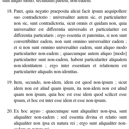
sunt aliquo modo, secundum partem, non-eadem.
Patet, quia negatio praeposita alicui facit ipsum aequipollere
suo contradictorio : universaliter autem sic, et particulariter
non sic, sunt contradictoria, sicut omnis et quidam non, quia
universaliter est differentia universalis et particulariter est
differentia particularis ; ergo essentia et paternitas, si non sunt
convertibiliter eadem, non sunt omnino universaliter eadem ;
et si non sunt omnino universaliter eadem, sunt aliquo modo
particulariter non-eadem ; quaecumque autem aliquo [modo]
particulariter sunt non-eadem, habent particulariter aliqualem
non-identitatem ; ergo inter essentiam et relationem est
particulariter aliqualis non-identitas.
Item, secundo, non-idem, idem est quod non-ipsum ; sicut
idem non est aliud quam ipsum, ita non-idem non est aliud
quam non ipsum, quia hoc est esse idem quod scilicet esse
ipsum, et hoc est inter esse idem et esse non-ipsum.
Ex hoc arguo : quaecumque sunt aliqualiter non-ipsa, sunt
aliqualiter non-eadem ; sed essentia divina et relatio sunt
aliqualiter non ipsa ex natura rei ; ergo sunt aliqualiter non-
eadem ex natura rei.