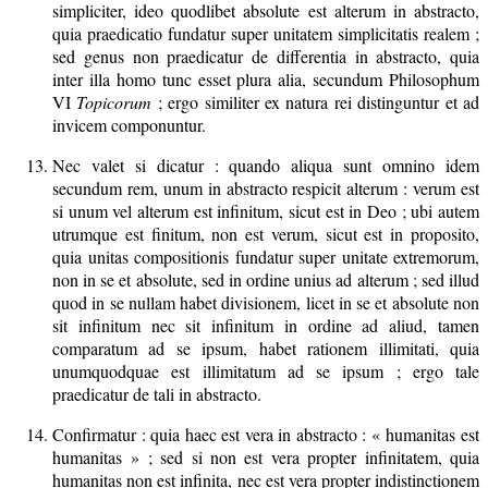
simpliciter, ideo quodlibet absolute est alterum in abstracto,
quia praedicatio fundatur super unitatem simplicitatis realem ;
sed genus non praedicatur de differentia in abstracto, quia
inter illa homo tunc esset plura alia, secundum Philosophum
VI
Topicorum
; ergo similiter ex natura rei distinguntur et ad
invicem componuntur.
Nec valet si dicatur : quando aliqua sunt omnino idem
secundum rem, unum in abstracto respicit alterum : verum est
si unum vel alterum est infinitum, sicut est in Deo ; ubi autem
utrumque est finitum, non est verum, sicut est in proposito,
quia unitas compositionis fundatur super unitate extremorum,
non in se et absolute, sed in ordine unius ad alterum ; sed illud
quod in se nullam habet divisionem, licet in se et absolute non
sit infinitum nec sit infinitum in ordine ad aliud, tamen
comparatum ad se ipsum, habet rationem illimitati, quia
unumquodquae est illimitatum ad se ipsum ; ergo tale
praedicatur de tali in abstracto.
Confirmatur : quia haec est vera in abstracto : « humanitas est
humanitas » ; sed si non est vera propter infinitatem, quia
humanitas non est infinita, nec est vera propter indistinctionem