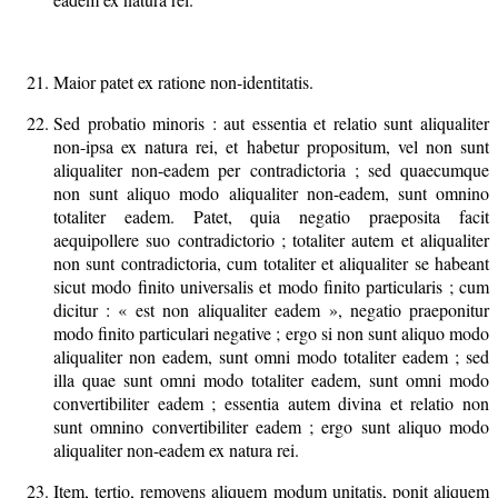
Maior patet ex ratione non-identitatis.
Sed probatio minoris : aut essentia et relatio sunt aliqualiter
non-ipsa ex natura rei, et habetur propositum, vel non sunt
aliqualiter non-eadem per contradictoria ; sed quaecumque
non sunt aliquo modo aliqualiter non-eadem, sunt omnino
totaliter eadem. Patet, quia negatio praeposita facit
aequipollere suo contradictorio ; totaliter autem et aliqualiter
non sunt contradictoria, cum totaliter et aliqualiter se habeant
sicut modo finito universalis et modo finito particularis ; cum
dicitur : « est non aliqualiter eadem », negatio praeponitur
modo finito particulari negative ; ergo si non sunt aliquo modo
aliqualiter non eadem, sunt omni modo totaliter eadem ; sed
illa quae sunt omni modo totaliter eadem, sunt omni modo
convertibiliter eadem ; essentia autem divina et relatio non
sunt omnino convertibiliter eadem ; ergo sunt aliquo modo
aliqualiter non-eadem ex natura rei.
Item, tertio, removens aliquem modum unitatis, ponit aliquem