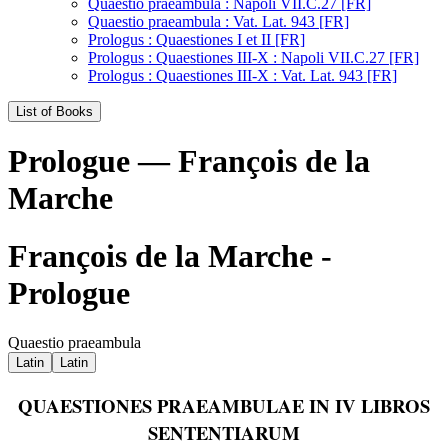
Quaestio praeambula : Napoli VII.C.27 [FR]
Quaestio praeambula : Vat. Lat. 943 [FR]
Prologus : Quaestiones I et II [FR]
Prologus : Quaestiones III-X : Napoli VII.C.27 [FR]
Prologus : Quaestiones III-X : Vat. Lat. 943 [FR]
List of Books
Prologue — François de la
Marche
François de la Marche -
Prologue
Quaestio praeambula
Latin
Latin
QUAESTIONES PRAEAMBULAE IN IV LIBROS
SENTENTIARUM