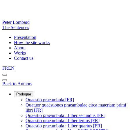
Peter Lombard
The Sentences
Presentation
How the site works
About
Works
Contact us
FR
EN
Back to Authors
Prologue
Quaestio praeambula [FR]
Quatuor quaestiones praeambulae circa materiam primi
libri [FR]
Quaestio praeambula : Liber secundus [FR]
Quaestio praeambula : Liber tertius [FR]
Quaestio praeambula : Liber quartus [FR]