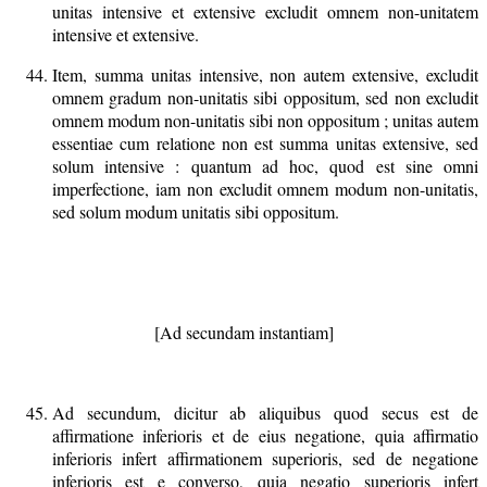
unitas intensive et extensive excludit omnem non-unitatem
intensive et extensive.
Item, summa unitas intensive, non autem extensive, excludit
omnem gradum non-unitatis sibi oppositum, sed non excludit
omnem modum non-unitatis sibi non oppositum ; unitas autem
essentiae cum relatione non est summa unitas extensive, sed
solum intensive : quantum ad hoc, quod est sine omni
imperfectione, iam non excludit omnem modum non-unitatis,
sed solum modum unitatis sibi oppositum.
[Ad secundam instantiam]
Ad secundum, dicitur ab aliquibus quod secus est de
affirmatione inferioris et de eius negatione, quia affirmatio
inferioris infert affirmationem superioris, sed de negatione
inferioris est e converso, quia negatio superioris infert