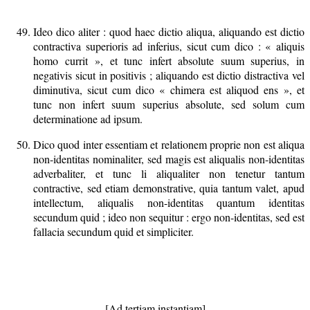
Ideo dico aliter : quod haec dictio aliqua, aliquando est dictio
contractiva superioris ad inferius, sicut cum dico : « aliquis
homo currit », et tunc infert absolute suum superius, in
negativis sicut in positivis ; aliquando est dictio distractiva vel
diminutiva, sicut cum dico « chimera est aliquod ens », et
tunc non infert suum superius absolute, sed solum cum
determinatione ad ipsum.
Dico quod inter essentiam et relationem proprie non est aliqua
non-identitas nominaliter, sed magis est aliqualis non-identitas
adverbaliter, et tunc li aliqualiter non tenetur tantum
contractive, sed etiam demonstrative, quia tantum valet, apud
intellectum, aliqualis non-identitas quantum identitas
secundum quid ; ideo non sequitur : ergo non-identitas, sed est
fallacia secundum quid et simpliciter.
[Ad tertiam instantiam]