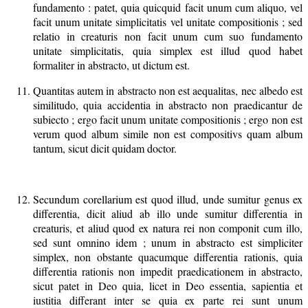
fundamento : patet, quia quicquid facit unum cum aliquo, vel
facit unum unitate simplicitatis vel unitate compositionis ; sed
relatio in creaturis non facit unum cum suo fundamento
unitate simplicitatis, quia simplex est illud quod habet
formaliter in abstracto, ut dictum est.
Quantitas autem in abstracto non est aequalitas, nec albedo est
similitudo, quia accidentia in abstracto non praedicantur de
subiecto ; ergo facit unum unitate compositionis ; ergo non est
verum quod album simile non est compositivs quam album
tantum, sicut dicit quidam doctor.
Secundum corellarium est quod illud, unde sumitur genus ex
differentia, dicit aliud ab illo unde sumitur differentia in
creaturis, et aliud quod ex natura rei non componit cum illo,
sed sunt omnino idem ; unum in abstracto est simpliciter
simplex, non obstante quacumque differentia rationis, quia
differentia rationis non impedit praedicationem in abstracto,
sicut patet in Deo quia, licet in Deo essentia, sapientia et
iustitia differant inter se quia ex parte rei sunt unum