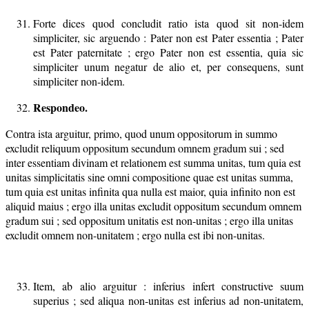
Forte dices quod concludit ratio ista quod sit non-idem
simpliciter, sic arguendo : Pater non est Pater essentia ; Pater
est Pater paternitate ; ergo Pater non est essentia, quia sic
simpliciter unum negatur de alio et, per consequens, sunt
simpliciter non-idem.
Respondeo.
Contra ista arguitur, primo, quod unum oppositorum in summo
excludit reliquum oppositum secundum omnem gradum sui ; sed
inter essentiam divinam et relationem est summa unitas, tum quia est
unitas simplicitatis sine omni compositione quae est unitas summa,
tum quia est unitas infinita qua nulla est maior, quia infinito non est
aliquid maius ; ergo illa unitas excludit oppositum secundum omnem
gradum sui ; sed oppositum unitatis est non-unitas ; ergo illa unitas
excludit omnem non-unitatem ; ergo nulla est ibi non-unitas.
Item, ab alio arguitur : inferius infert constructive suum
superius ; sed aliqua non-unitas est inferius ad non-unitatem,