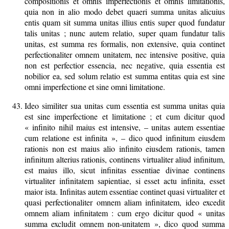
compositionis et omnis imperfectionis et omnis limitationis,
quia non in alio modo debet quaeri summa unitas alicuius
entis quam sit summa unitas illius entis super quod fundatur
talis unitas ; nunc autem relatio, super quam fundatur talis
unitas, est summa res formalis, non extensive, quia continet
perfectionaliter omnem unitatem, nec intensive positive, quia
non est perfectior essencia, nec negative, quia essentia est
nobilior ea, sed solum relatio est summa entitas quia est sine
omni imperfectione et sine omni limitatione.
Ideo similiter sua unitas cum essentia est summa unitas quia
est sine imperfectione et limitatione ; et cum dicitur quod
« infinito nihil maius est intensive, – unitas autem essentiae
cum relatione est infinita », – dico quod infinitum eiusdem
rationis non est maius alio infinito eiusdem rationis, tamen
infinitum alterius rationis, continens virtualiter aliud infinitum,
est maius illo, sicut infinitas essentiae divinae continens
virtualiter infinitatem sapientiae, si esset actu infinita, esset
maior ista. Infinitas autem essentiae continet quasi virtualiter et
quasi perfectionaliter omnem aliam infinitatem, ideo excedit
omnem aliam infinitatem : cum ergo dicitur quod « unitas
summa excludit omnem non-unitatem », dico quod summa