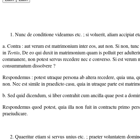
Nunc de conditione videamus etc. ; si voluerit, aliam accipiat et
a. Contra : aut verum est matrimonium inter eos, aut non. Si non, tunc 
in
Tertiis
, De eo qui duxit in matrimonium quam is polluit per adulteri
commanere, non potest servus recedere nec e converso. Si est verum mat
consummatum dissolvere ?
Respondemus : potest utraque persona ab altera recedere, quia una, quoa
non. Nec est simile in praedicto casu, quia in utraque parte est matri
b. Sed quid dicendum, si liber contrahit cum ancilla quae post a domi
Respondemus quod potest, quia illa non fuit in contractu primo pers
praeiudicare.
Quaeritur etiam si servus unius etc. ; praeter voluntatem domi