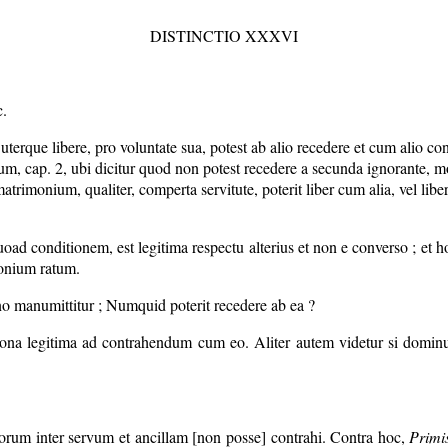
DISTINCTIO XXXVI
c.
uterque libere, pro voluntate sua, potest ab alio recedere et cum alio c
um, cap. 2, ubi dicitur quod non potest recedere a secunda ignorante, m
rimonium, qualiter, comperta servitute, poterit liber cum alia, vel lib
d conditionem, est legitima respectu alterius et non e converso ; et hoc
monium ratum.
no manumittitur ; Numquid poterit recedere ab ea ?
ona legitima ad contrahendum cum eo. Aliter autem videtur si dominus
norum inter servum et ancillam [non posse] contrahi. Contra hoc,
Primi