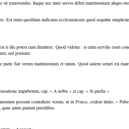
ae sit removendus. Itaque nec inter servos debet matrimonium ahquo modo
icio. Est enim quoddam iudicium ecclesiasticum quod sequitur simplicite
st si illa potest eum dimittere. Quod videtur : si enim servilis esset co
odum, sed poenam.
ue parte fuit verum matrimonium et ratum. Quod autem semel est matri
onsatione impuberum, cap. « A nobis » et cap. « Si puella ».
rimonium possunt contrahere verum, ut in
Primis
, eodem titulo, « Pube
 quae annis pariunt puerilibus.
erum, « Accessit ».