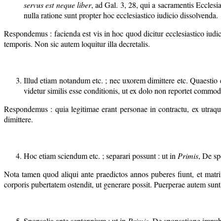
servus est neque liber
, ad Gal. 3, 28, qui a sacramentis Ecclesi
nulla ratione sunt propter hoc ecclesiastico iudicio dissolvenda.
Respondemus : facienda est vis in hoc quod dicitur ecclesiastico iud
temporis. Non sic autem loquitur illa decretalis.
Illud etiam notandum etc. ; nec uxorem dimittere etc. Quaestio e
videtur similis esse conditionis, ut ex dolo non reportet comm
Respondemus : quia legitimae erant personae in contractu, ex utraq
dimittere.
Hoc etiam sciendum etc. ; separari possunt : ut in
Primis
, De sp
Nota tamen quod aliqui ante praedictos annos puberes fiunt, et mat
corporis pubertatem ostendit, ut generare possit. Puerperae autem sunt,
Sponsalia ante septennium : ut in
Primis
, De sponsatione impub