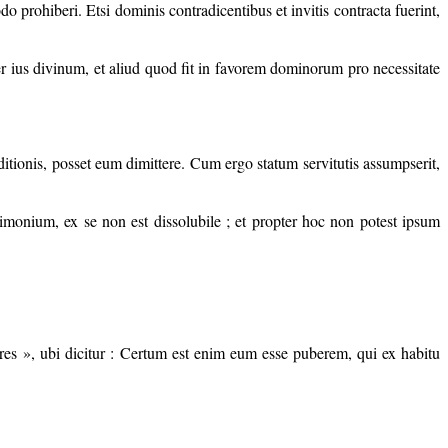
 prohiberi. Etsi dominis contradicentibus et invitis contracta fuerint,
r ius divinum, et aliud quod fit in favorem dominorum pro necessitate
nditionis, posset eum dimittere. Cum ergo statum servitutis assumpserit,
monium, ex se non est dissolubile ; et propter hoc non potest ipsum
res », ubi dicitur : Certum est enim eum esse puberem, qui ex habitu