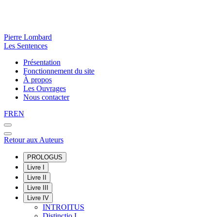
Pierre Lombard
Les Sentences
Présentation
Fonctionnement du site
À propos
Les Ouvrages
Nous contacter
FR
EN
Retour aux Auteurs
PROLOGUS
Livre I
Livre II
Livre III
Livre IV
INTROITUS
Distinctio I