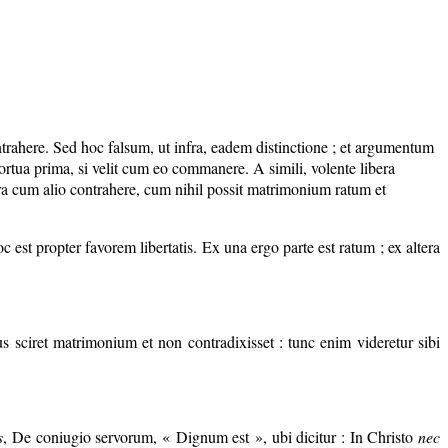
ontrahere. Sed hoc falsum, ut infra, eadem distinctione ; et argumentum
ortua prima, si velit cum eo commanere. A simili, volente libera
era cum alio contrahere, cum nihil possit matrimonium ratum et
 est propter favorem libertatis. Ex una ergo parte est ratum ; ex altera
 sciret matrimonium et non contradixisset : tunc enim videretur sibi
s
, De coniugio servorum, « Dignum est », ubi dicitur : In Christo
nec