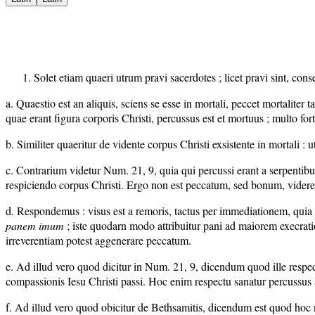
Solet etiam quaeri utrum pravi sacerdotes ; licet pravi sint, cons
a. Quaestio est an aliquis, sciens se esse in mortali, peccet mortalite
quae erant figura corporis Christi, percussus est et mortuus ; multo forti
b. Similiter quaeritur de vidente corpus Christi exsistente in mortali :
c. Contrarium videtur Num. 21, 9, quia qui percussi erant a serpentib
respiciendo corpus Christi. Ergo non est peccatum, sed bonum, videre 
d. Respondemus : visus est a remoris, tactus per immediationem, quia pe
panem imum
; iste quodarn modo attribuitur pani ad maiorem execrat
irreverentiam potest aggenerare peccatum.
e. Ad illud vero quod dicitur in Num. 21, 9, dicendum quod ille resp
compassionis Iesu Christi passi. Hoc enim respectu sanatur percussus 
f. Ad illud vero quod obicitur de Bethsamitis, dicendum est quod hoc 