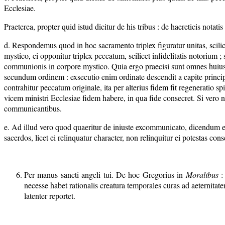
Ecclesiae.
Praeterea, propter quid istud dicitur de his tribus : de haereticis notat
d. Respondemus quod in hoc sacramento triplex figuratur unitas, scilic
mystico, ei opponitur triplex peccatum, scilicet infidelitatis notorium 
communionis in corpore mystico. Quia ergo praecisi sunt omnes huiusm
secundum ordinem : exsecutio enim ordinate descendit a capite principa
contrahitur peccatum originale, ita per alterius fidem fit regeneratio sp
vicem ministri Ecclesiae fidem habere, in qua fide consecret. Si vero
communicantibus.
e. Ad illud vero quod quaeritur de iniuste excommunicato, dicendum es
sacerdos, licet ei relinquatur character, non relinquitur ei potestas con
Per manus sancti angeli tui. De hoc Gregorius in
Moralibus
: 
necesse habet rationalis creatura temporales curas ad aeternitat
latenter reportet.