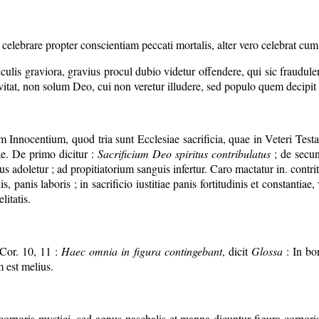
elebrare propter conscientiam peccati mortalis, alter vero celebrat cum 
culis graviora, gravius procul dubio videtur offendere, qui sic fraudule
itat, non solum Deo, cui non veretur illudere, sed populo quem decipit 
nnocentium, quod tria sunt Ecclesiae sacrificia, quae in Veteri Testam
iae. De primo dicitur :
Sacrificium Deo spiritus contribulatus
; de secu
s adoletur ; ad propitiatorium sanguis infertur. Caro mactatur in. contrit
, panis laboris ; in sacrificio iustitiae panis fortitudinis et constantia
litatis.
 Cor. 10, 11 :
Haec omnia in figura contingebant
, dicit
Glossa
: In bo
m est melius.
orporis mystici, sed agnus paschalis et manna dicuntur figura corporis