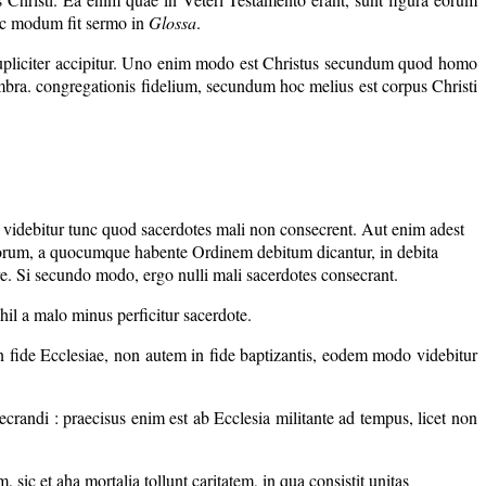
nc modum fit sermo in
Glossa
.
 dupliciter accipitur. Uno enim modo est Christus secundum quod homo
bra. congregationis fidelium, secundum hoc melius est corpus Christi
, videbitur tunc quod sacerdotes mali non consecrent. Aut enim adest
rborum, a quocumque habente Ordinem debitum dicantur, in debita
rare. Si secundo modo, ergo nulli mali sacerdotes consecrant.
hil a malo minus perficitur sacerdote.
in fide Ecclesiae, non autem in fide baptizantis, eodem modo videbitur
crandi : praecisus enim est ab Ecclesia militante ad tempus, licet non
sic et aha mortalia tollunt caritatem, in qua consistit unitas