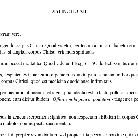
DISTINCTIO XIII
ecrant vere.
r tangendo corpus Christi. Quod videtur, per locum a minori : habetur eni
us, si tangitur corpus Christi, erit mors spiritualis.
 utrum peccet mortaliter. Quod videtur, I Reg. 6, 19 : de Bethsamitis qui
us, respicientes in aeneum serpentem fixum in palo, sanabantur. Per qu
corpus Christi, quod est medicina quotidianae infirmitatis.
r medium intraneum ; et ideo, quia infectio est in tactu polluto - dico 
ionem, cum dicitur ibidem :
Offertis mihi panem pollutum
- tangentes pe
ectus in aeneum serpentem significat non respectum visibilem in corpus
a diabolo, non respectu sacramentali.
non fuit propter visum tantum, sed propter alia peccata ; maxime quia 