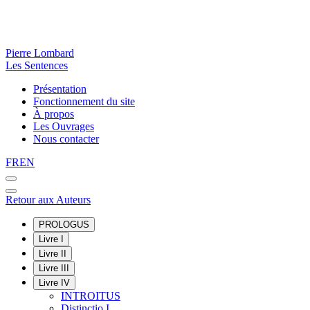
Pierre Lombard
Les Sentences
Présentation
Fonctionnement du site
À propos
Les Ouvrages
Nous contacter
FR
EN
Retour aux Auteurs
PROLOGUS
Livre I
Livre II
Livre III
Livre IV
INTROITUS
Distinctio I