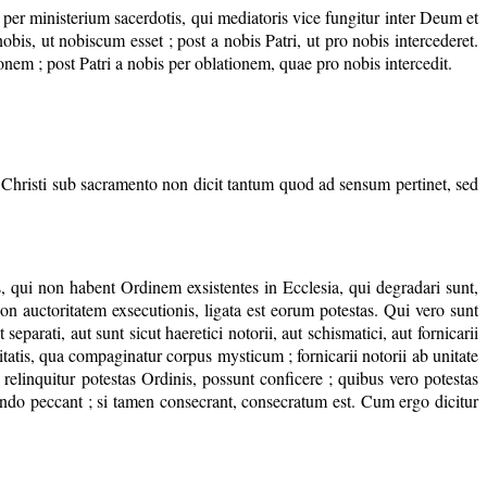
per ministerium sacerdotis, qui mediatoris vice fungitur inter Deum et
obis, ut nobiscum esset ; post a nobis Patri, ut pro nobis intercederet.
nem ; post Patri a nobis per oblationem, quae pro nobis intercedit.
s Christi sub sacramento non dicit tantum quod ad sensum pertinet, sed
, qui non habent Ordinem exsistentes in Ecclesia, qui degradari sunt,
 auctoritatem exsecutionis, ligata est eorum potestas. Qui vero sunt
parati, aut sunt sicut haeretici notorii, aut schismatici, aut fornicarii
aritatis, qua compaginatur corpus mysticum ; fornicarii notorii ab unitate
 relinquitur potestas Ordinis, possunt conficere ; quibus vero potestas
crando peccant ; si tamen consecrant, consecratum est. Cum ergo dicitur