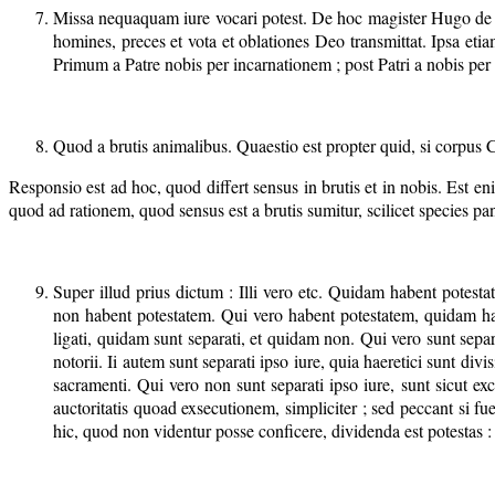
Missa nequaquam iure vocari potest. De hoc magister Hugo de S.
homines, preces et vota et oblationes Deo transmittat. Ipsa etia
Primum a Patre nobis per incarnationem ; post Patri a nobis per
Quod a brutis animalibus. Quaestio est propter quid, si corpus Ch
Responsio est ad hoc, quod differt sensus in brutis et in nobis. Est 
quod ad rationem, quod sensus est a brutis sumitur, scilicet species pan
Super illud prius dictum : Illi vero etc. Quidam habent potest
non habent potestatem. Qui vero habent potestatem, quidam hab
ligati, quidam sunt separati, et quidam non. Qui vero sunt separa
notorii. Ii autem sunt separati ipso iure, quia haeretici sunt divi
sacramenti. Qui vero non sunt separati ipso iure, sunt sicut exc
auctoritatis quoad exsecutionem, simpliciter ; sed peccant si f
hic, quod non videntur posse conficere, dividenda est potestas : 