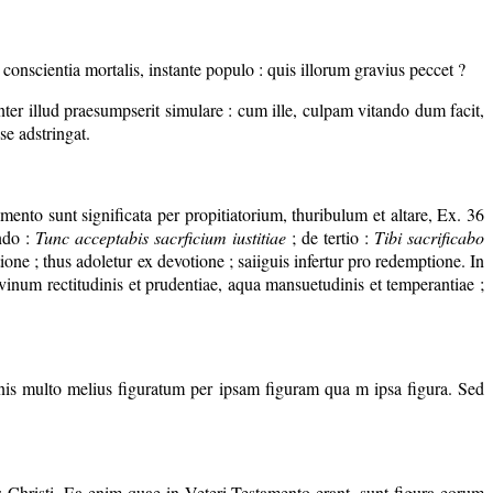
conscientia mortalis, instante populo : quis illorum gravius peccet ?
nter illud praesumpserit simulare : cum ille, culpam vitando dum facit,
se adstringat.
ento sunt significata per propitiatorium, thuribulum et altare, Ex. 36
ndo :
Tunc acceptabis sacrficium iustitiae
; de tertio :
Tibi sacrificabo
ione ; thus adoletur ex devotione ; saiiguis infertur pro redemptione. In
e, vinum rectitudinis et prudentiae, aqua mansuetudinis et temperantiae ;
nis multo melius figuratum per ipsam figuram qua m ipsa figura. Sed
 Christi. Ea enim quae in Veteri Testamento erant, sunt figura eorum