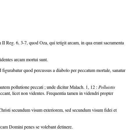
m II Reg. 6, 3-7, quod Oza, qui tetigit arcam, in qua erant sacramenta
 videntes arcam mortui sunt.
od figurabatur quod percussus a diabolo per peccatum mortale, sanatur
autem pollutione peccati ; unde dicitur Malach. 1, 12 :
Polluistis
ccant, licet non videntes. Frequentia tamen in videndri propter
 Christi secundum visum exteriorem, sed secundum visum fidei et
arcam Domini penes se volebant detinere.