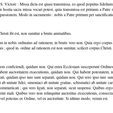
 Victore : Missa dicta est quasi transmissa, eo quod populus fidelium 
m hostia sacra missa vocari potest, quia transmissa est primum a Patre n
 passionem. Modo in sacramento : nobis a Patre primum per sanctificatio
risti ibi est, non sumitur a brutis animalibus.
enim in nobis ordinatus ad rationem, in brutis vero non. Quia ergo corpu
is ; quod in. ordine ad rationem est non sumitur, scilicet corpus Christi.
atem conficiendi, quidam non. Qui extra Ecclesiam susceperunt Ordines
ent auctoritatem exsecutionis, quidam non. Qui habent potestatem, non
ti, quidam ipso iure sunt separati, quidam non. Qui vero ipso iure sunt se
si ab unitate fidei, simoniaci ab unitate gratiae, schismatici ab unitate c
ommuriicati ; qui vero ligati, non separati, sicut suspensi. Quibus ergo
uerint mali. Quibus vero non relinquitur auctoritas exsecutionis, conse
vel potestas ex Ordine, vel ex auctoritate. Si ultimo modo, verum est.