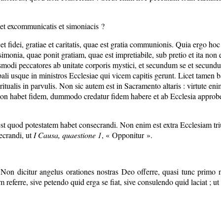
is et excommunicatis et simoniacis ?
et fidei, gratiae et caritatis, quae est gratia communionis. Quia ergo 
; simonia, quae ponit gratiam, quae est impretiabile, sub pretio et ita no
odi peccatores ab unitate corporis mystici, et secundum se et secundu
li usque in ministros Ecclesiae qui vicem capitis gerunt. Licet tamen ba
iritualis in parvulis. Non sic autem est in Sacramento altaris : virtute e
 non habet fidem, dummodo credatur fidem habere et ab Ecclesia approbe
t quod potestatem habet consecrandi. Non enim est extra Ecclesiam triu
secrandi, ut
I Causa, quaestione 1
, « Opponitur ».
Non dicitur angelus orationes nostras Deo offerre, quasi tunc primo 
em referre, sive petendo quid erga se fiat, sive consulendo quid laciat 