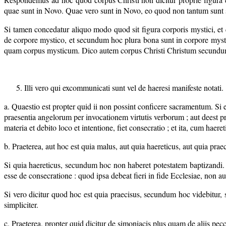
quae sunt in Novo. Quae vero sunt in Novo, eo quod non tantum sunt 
Si tamen concedatur aliquo modo quod sit figura corporis mystici, e
de corpore mystico, et secundum hoc plura bona sunt in corpore myst
quam corpus mysticum. Dico autem corpus Christi Christum secundu
Illi vero qui excommunicati sunt vel de haeresi manifeste notati.
a. Quaestio est propter quid ii non possint conficere sacramentum. Si
praesentia angelorum per invocationem virtutis verborum ; aut deest 
materia et debito loco et intentione, fiet consecratio ; et ita, cum hae
b. Praeterea, aut hoc est quia malus, aut quia haereticus, aut quia pra
Si quia haereticus, secundum hoc non haberet potestatem baptizandi. O
esse de consecratione : quod ipsa debeat fieri in fide Ecclesiae, non a
Si vero dicitur quod hoc est quia praecisus, secundum hoc videbitur, 
simpliciter.
c. Praeterea, propter quid dicitur de simoniacis plus quam de aliis pecc