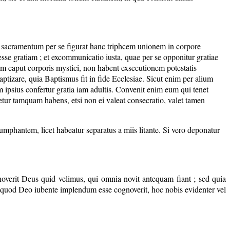
hoc sacramentum per se figurat hanc triphcem unionem in corpore
n esse gratiam ; et excommunicatio iusta, quae per se opponitur gratiae
m caput corporis mystici, non habent exsecutionem potestatis
ptizare, quia Baptismus fit in fide Ecclesiae. Sicut enim per alium
nim ipsius confertur gratia iam adultis. Convenit enim eum qui tenet
tur tamquam habens, etsi non ei valeat consecratio, valet tamen
mphantem, licet habeatur separatus a miis litante. Si vero deponatur
noverit Deus quid velimus, qui omnia novit antequam fiant ; sed quia
; ut quod Deo iubente implendum esse cognoverit, hoc nobis evidenter vel