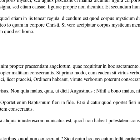
signa, sed etiam causae, figurae proprie non dicuntur. Et secundum hu
t quod etiam in iis teneat regula, dicendum est quod corpus mysticum
ico io quam in corpore Christi. Si vero accipiatur corpus mysticum mem
m quod est homo.
 enim propter praesentiam angelorum, quae requiritur in hoc sacramento
propter malitiam consecrantis. Si primo modo, cum eadem sit virtus ve
retici, licet praecisi, Ordinem habeant, virtute verborum poterunt consec
ecisus. Non quia malus, quia, ut dicit Augustinus : Nihil a bono maius, ni
portet enim Baptismum fieri in fide. Et si dicatur quod oportet fieri 
utem consecrantis.
si aliquis iniuste excommunicatus est, quod non habeat potestatem conse
atoribus, quod non consecrant ? Sicut enim hoc peccatum tollit caritatem, 