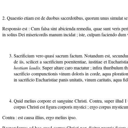
2. Quaestio etiam est de duobus sacerdotibus, quorum unus simulat se c
Responsio est : Cum falsa sint abicienda remedia, quae sunt veris peri
in solius Dei misericordis manum incidat ; iste, culpam faciendo dum v
Sacrificium vero quasi sacrum factum. Notandum est, secundum I
de iis, scilicet a sacrificium poenitentiae, iustitiae et Eucharist
hostiam laudis.
Super altare caro mactatur ; infira thuribulum thu
sacrificio compunctionis vinum doloris in corde, aqua plorationis
in sacrificio Eucharistiae panis unitatis, vinum caritatis, aqua fide
Quid melius corpore et sanguine Christi. Contra, super illud I
corpus Christi est figura corporis mystici ; ergo corpus mysticu
Contra : est causa illius, ergo melius ipso.
Respondemus ad hoc quod corpus Christi non dicitur proprie figura c