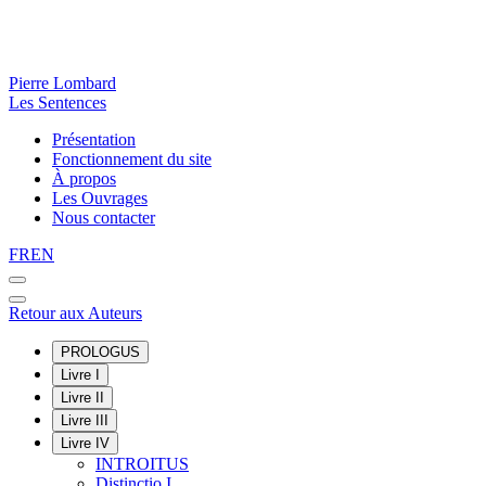
Pierre Lombard
Les Sentences
Présentation
Fonctionnement du site
À propos
Les Ouvrages
Nous contacter
FR
EN
Retour aux Auteurs
PROLOGUS
Livre I
Livre II
Livre III
Livre IV
INTROITUS
Distinctio I