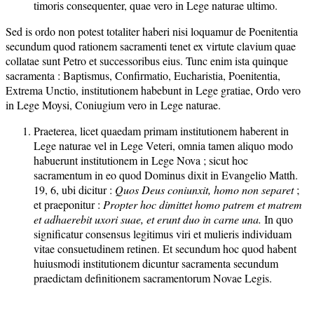
timoris consequenter, quae vero in Lege naturae ultimo.
Sed is ordo non potest totaliter haberi nisi loquamur de Poenitentia
secundum quod rationem sacramenti tenet ex virtute clavium quae
collatae sunt Petro et successoribus eius. Tunc enim ista quinque
sacramenta : Baptismus, Confirmatio, Eucharistia, Poenitentia,
Extrema Unctio, institutionem habebunt in Lege gratiae, Ordo vero
in Lege Moysi, Coniugium vero in Lege naturae.
Praeterea, licet quaedam primam institutionem haberent in
Lege naturae vel in Lege Veteri, omnia tamen aliquo modo
habuerunt institutionem in Lege Nova ; sicut hoc
sacramentum in eo quod Dominus dixit in Evangelio Matth.
19, 6, ubi dicitur :
Quos Deus coniunxit, homo non separet
;
et praeponitur :
Propter hoc dimittet homo patrem et matrem
et adhaerebit uxori suae, et erunt duo in carne una.
In quo
significatur consensus legitimus viri et mulieris individuam
vitae consuetudinem retinen. Et secundum hoc quod habent
huiusmodi institutionem dicuntur sacramenta secundum
praedictam definitionem sacramentorum Novae Legis.