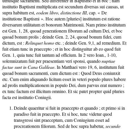
utriusque sacramenti. Sed differenter in Baptismo et in boc ; nam
institutio Baptismi multiplicata est secundum diversas sui causas, ut
supra habitum est,
eodem libro, distinctione III
, cap. « De
institutione Baptismi ». Hoc autem [pluries] institutum est ratione
diversarum utilitatum et bonorum Matrimonii. Nam primo institutum
est Gen. 1, 28, quoad generationem fiborum ad cultum Dei, et boc
quoad bonum prolis ; deinde Gen. 2, 24, quoad bonum fidei, cum
dictum, est :
Relinquet homo
etc. ; deinde Gen. 9,1, ad remedium. Et
fuit etiam tunc in praecepto ; et in hoc distinguitur ab eo quod fuit
Gen. 1, quia tunc fuit tantum ad officium. In 2 vero Ioan., 1-10,
solemnizatum fuit per praesentiam veri sponsi, quando
nuptiae
factae sunt in Cana Galileae
. In Matthaei vero 19, 6, institutum fuit
quoad bonum sacramenti, cum dictum est : Quod Deus coniunxit
etc. Cum enim aliquando licitum esset in veteri populo plures habere
ad prolis multiplicationem in populo Dei, dum parvus erat numero ;
ex tunc factum est illicitum omnino. Et sic patet propter quid pluries
facta est institutio Coniugii.
Deinde quaeritur si fuit in praecepto et quando ; et primo si in
paradiso fuit in praecepto. Et si hoc, tunc videtur quod
transgressi sint praeceptum, cum Coniugium esset ad
procreationem filiorum. Sed de hoc supra habetur,
secundo