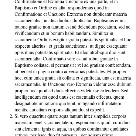
Confirmatione et Extrema Unctione ex una parte, et in
Baptismo et Ordine ex alia, respondemus quod in
Confirmatione et Unctione Extrema non duplicatur materia
sacramentalis ; in aliis duobus duplicatur. Baptismus enim
ratione gratiae non tantum est ad delendum peccatum, sed ad
vivificandum et in bonum habilitandum. Similiter in
sacramento Ordinis exigitur gratia potestatis spiritualis, et hoc
respectu alterius : et gratia sanctificans, ut digne exsequatur
opus illius potestatis spiritualis. Et ideo utrobique duo sunt
sacramentalia. Confirmatio vero est ad robur gratiae in
Baptismo collatae, si permansit ; vel ad gratiam conferendam,
ut perstet in pugna contra adversarias potestates. Et propter
hoc, cum unica gratia sit collata et significata, una est materia
sacramentalis. In Unctione vero Extrema videtur esse dubium,
propter hoc quod ad duos effectus videtur se extendere. Sed
intelligendum est quod unus est essentialis effectus, quem
designat oleum ratione qua lenit, mitigando infirmitatem
mentis, aut etiam corporis aliquando, si expedit.
Si vero quaeritur quare aqua tantum inter simplicia corpora
materiam tenet sacramentalem, respondemus quod, cum duo
sint elementa, ignis et aqua, in quibus dominantur qualitates
activae, per haec duo fit purgatio : per aquam primo,