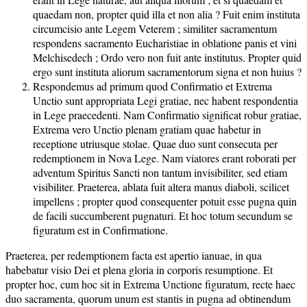
quaedam non, propter quid illa et non alia ? Fuit enim instituta
circumcisio ante Legem Veterem ; similiter sacramentum
respondens sacramento Eucharistiae in oblatione panis et vini
Melchisedech ; Ordo vero non fuit ante institutus. Propter quid
ergo sunt instituta aliorum sacramentorum signa et non huius ?
Respondemus ad primum quod Confirmatio et Extrema
Unctio sunt appropriata Legi gratiae, nec habent respondentia
in Lege praecedenti. Nam Confirmatio significat robur gratiae,
Extrema vero Unctio plenam gratiam quae habetur in
receptione utriusque stolae. Quae duo sunt consecuta per
redemptionem in Nova Lege. Nam viatores erant roborati per
adventum Spiritus Sancti non tantum invisibiliter, sed etiam
visibiliter. Praeterea, ablata fuit altera manus diaboli, scilicet
impellens ; propter quod consequenter potuit esse pugna quin
de facili succumberent pugnaturi. Et hoc totum secundum se
figuratum est in Confirmatione.
Praeterea, per redemptionem facta est apertio ianuae, in qua
habebatur visio Dei et plena gloria in corporis resumptione. Et
propter hoc, cum hoc sit in Extrema Unctione figuratum, recte haec
duo sacramenta, quorum unum est stantis in pugna ad obtinendum