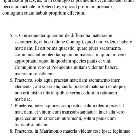
peccatum actuale in Veteri Lege quoad propriam poenam ;
coniugium etiam habuit proprium effectum.
a. Consequenter quaeritur de differentia materiae in
sacramentis, et hoc ratione Coniugii, quod non videtur habere
materiam. Et est prima quaestio, quare plura sacramenta
communicant in oleo tamquam in materia, in quodam vero
appropriatur aqua, in quodam species panis et vini,
Coniugium vero et Poenitentia nullam videntur habere
materiam sensibilem.
Praeterea, sola aqua praestat materiam sacramento inter
elementa ; aut si aer aliquando praestat materiam in aliquo,
non erit nisi in illis in quibus verba cedunt in rationem
materiae.
Praeterea, inter liquores compositos solum oleum praestat
materiam, et vinum cum transsubstantiatur ; inter alia vero
quae cedunt in rationem nutrimenti, solum panis cum
transsubstantiatur.
Praeterea, in Matrimonio materia videtur esse ipsae legitimae