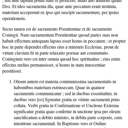
; sed ante lapsum potuit stare et proficere, nullo alio adiutore quam
Deo. Et ideo sacramenta illa, quae ante peccatum erant instituta,
materiam acceperunt ex ipso qui suscipit sacramentum, per ipsius
operationem.
Secus tamen est de sacramento Poenitentiae et de sacramento
Coniugii. Nam sacramentum Poenitentiae quoad partes suas non
habuit effectum antequam lapsus esset homo in peccatum ; et propter
hoc in parte dependet effectus eius a ministris Ecclesiae, prout de
virtute clavium fit in parte relaxatio poenae aut commutatio.
Coniugium vero est inter omnia quoad hoc spiritualius ; eius enim
effectus melius permansisset, si homo in statu innocentiae
perstitisset.
Oleum autem est materia communissima sacramentalis in
habentibus materiam extrinsecam. Quae in quatuor
sacramentis communicatur ; sed in duobus essentialiter, in
duobus vero [eo] figuratur gratia ex virtute sacramenti prius
collata. Verbi gratia in Confirmatione et Unctione Extrema
significatur gratia quae confertur in unctione ipsa per oleum
sanctificatum a debito ministro, in debita parte corporis, cum
intentione sacramentali. In Baptismo vero et Ordine