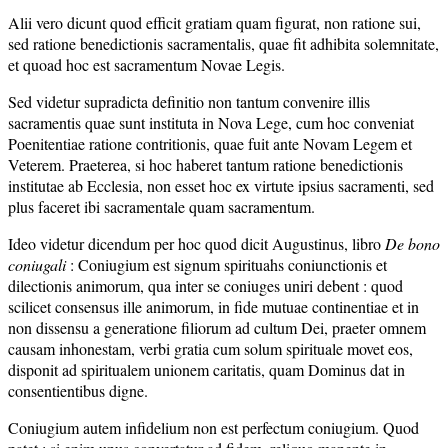
Alii vero dicunt quod efficit gratiam quam figurat, non ratione sui,
sed ratione benedictionis sacramentalis, quae fit adhibita solemnitate,
et quoad hoc est sacramentum Novae Legis.
Sed videtur supradicta definitio non tantum convenire illis
sacramentis quae sunt instituta in Nova Lege, cum hoc conveniat
Poenitentiae ratione contritionis, quae fuit ante Novam Legem et
Veterem. Praeterea, si hoc haberet tantum ratione benedictionis
institutae ab Ecclesia, non esset hoc ex virtute ipsius sacramenti, sed
plus faceret ibi sacramentale quam sacramentum.
Ideo videtur dicendum per hoc quod dicit Augustinus, libro
De bono
coniugali
: Coniugium est signum spirituahs coniunctionis et
dilectionis animorum, qua inter se coniuges uniri debent : quod
scilicet consensus ille animorum, in fide mutuae continentiae et in
non dissensu a generatione filiorum ad cultum Dei, praeter omnem
causam inhonestam, verbi gratia cum solum spirituale movet eos,
disponit ad spiritualem unionem caritatis, quam Dominus dat in
consentientibus digne.
Coniugium autem infidelium non est perfectum coniugium. Quod