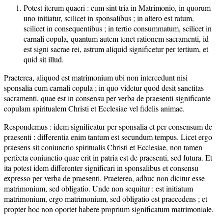
Potest iterum quaeri : cum sint tria in Matrimonio, in quorum
uno initiatur, scilicet in sponsalibus ; in altero est ratum,
scilicet in consequentibus ; in tertio consummatum, scilicet in
carnali copula, quantum autem tenet rationem sacramenti, id
est signi sacrae rei, astrum aliquid significetur per tertium, et
quid sit illud.
Praeterea, aliquod est matrimonium ubi non intercedunt nisi
sponsalia cum carnali copula ; in quo videtur quod desit sanctitas
sacramenti, quae est in consensu per verba de praesenti significante
copulam spiritualem Christi et Ecclesiae vel fidelis animae.
Respondemus : idem significatur per sponsalia et per consensum de
praesenti : differentia enim tantum est secundum tempus. Licet ergo
praesens sit coniunctio spiritualis Christi et Ecclesiae, non tamen
perfecta coniunctio quae erit in patria est de praesenti, sed futura. Et
ita potest idem differenter significari in sponsalibus et consensu
expresso per verba de praesenti. Praeterea, adhuc non dicitur esse
matrimonium, sed obligatio. Unde non sequitur : est initiatum
matrimonium, ergo matrimonium, sed obligatio est praecedens ; et
propter hoc non oportet habere proprium significatum matrimoniale.