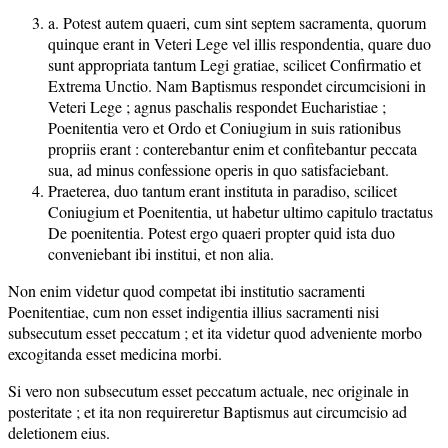
a. Potest autem quaeri, cum sint septem sacramenta, quorum
quinque erant in Veteri Lege vel illis respondentia, quare duo
sunt appropriata tantum Legi gratiae, scilicet Confirmatio et
Extrema Unctio. Nam Baptismus respondet circumcisioni in
Veteri Lege ; agnus paschalis respondet Eucharistiae ;
Poenitentia vero et Ordo et Coniugium in suis rationibus
propriis erant : conterebantur enim et confitebantur peccata
sua, ad minus confessione operis in quo satisfaciebant.
Praeterea, duo tantum erant instituta in paradiso, scilicet
Coniugium et Poenitentia, ut habetur ultimo capitulo tractatus
De poenitentia. Potest ergo quaeri propter quid ista duo
conveniebant ibi institui, et non alia.
Non enim videtur quod competat ibi institutio sacramenti
Poenitentiae, cum non esset indigentia illius sacramenti nisi
subsecutum esset peccatum ; et ita videtur quod adveniente morbo
excogitanda esset medicina morbi.
Si vero non subsecutum esset peccatum actuale, nec originale in
posteritate ; et ita non requireretur Baptismus aut circumcisio ad
deletionem eius.