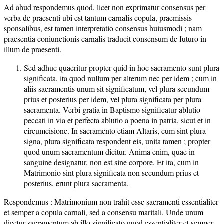
Ad ahud respondemus quod, licet non exprimatur consensus per
verba de praesenti ubi est tantum carnalis copula, praemissis
sponsalibus, est tamen interpretatio consensus huiusmodi ; nam
praesentia coniunctionis carnalis traducit consensum de futuro in
illum de praesenti.
Sed adhuc quaeritur propter quid in hoc sacramento sunt plura
significata, ita quod nullum per alterum nec per idem ; cum in
aliis sacramentis unum sit significatum, vel plura secundum
prius et posterius per idem, vel plura significata per plura
sacramenta. Verbi gratia in Baptismo significatur ablutio
peccati in via et perfecta ablutio a poena in patria, sicut et in
circumcisione. In sacramento etiam Altaris, cum sint plura
signa, plura significata respondent eis, unita tamen ; propter
quod unum sacramentum dicitur. Anima enim, quae in
sanguine designatur, non est sine corpore. Et ita, cum in
Matrimonio sint plura significata non secundum prius et
posterius, erunt plura sacramenta.
Respondemus : Matrimonium non trahit esse sacramenti essentialiter
et semper a copula carnali, sed a consensu maritali. Unde unum
dicetur sacramentum ab illo significato quod essentialiter et semper