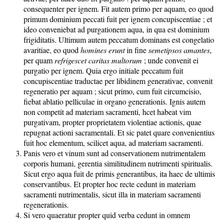
consequenter per ignem. Fit autem primo per aquam, eo quod
primum dominium peccati fuit per ignem concupiscentiae ; et
ideo conveniebat ad purgationem aqua, in qua est dominium
frigiditatis. Ultimum autem peccatum dominans est congelatio
avaritiae, eo quod
homines erunt
in fine
semetipsos amantes
,
per quam
refrigescet caritas multorum
; unde convenit ei
purgatio per ignem. Quia ergo initiale peccatum fuit
concupiscentiae traductae per libidinem generativae, convenit
regeneratio per aquam ; sicut primo, cum fuit circumcisio,
fiebat ablatio pelliculae in organo generationis. Ignis autem
non competit ad materiam sacramenti, hcet habeat vim
purgativam, propter proprietatem violentiae actionis, quae
repugnat actioni sacramentali. Et sic patet quare convenientius
fuit hoc elementum, scilicet aqua, ad materiam sacramenti.
Panis vero et vinum sunt ad conservationem nutrimentalem
corporis humani, gerentia similitudinem nutrimenti spiritualis.
Sicut ergo aqua fuit de primis generantibus, ita haec de ultimis
conservantibus. Et propter hoc recte cedunt in materiam
sacramenti nutrimentalis, sicut illa in materiam sacramenti
regenerationis.
Si vero quaeratur propter quid verba cedunt in omnem