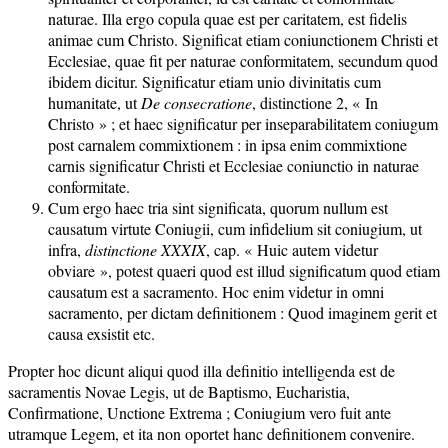
naturae. Illa ergo copula quae est per caritatem, est fidelis
animae cum Christo. Significat etiam coniunctionem Christi et
Ecclesiae, quae fit per naturae conformitatem, secundum quod
ibidem dicitur. Significatur etiam unio divinitatis cum
humanitate, ut
De consecratione
, distinctione 2, « In
Christo » ; et haec significatur per inseparabilitatem coniugum
post carnalem commixtionem : in ipsa enim commixtione
carnis significatur Christi et Ecclesiae coniunctio in naturae
conformitate.
Cum ergo haec tria sint significata, quorum nullum est
causatum virtute Coniugii, cum infidelium sit coniugium, ut
infra,
distinctione XXXIX
, cap. « Huic autem videtur
obviare », potest quaeri quod est illud significatum quod etiam
causatum est a sacramento. Hoc enim videtur in omni
sacramento, per dictam definitionem : Quod imaginem gerit et
causa exsistit etc.
Propter hoc dicunt aliqui quod illa definitio intelligenda est de
sacramentis Novae Legis, ut de Baptismo, Eucharistia,
Confirmatione, Unctione Extrema ; Coniugium vero fuit ante
utramque Legem, et ita non oportet hanc definitionem convenire.