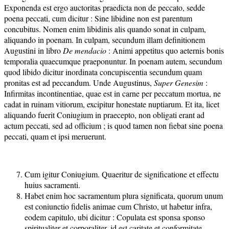
Exponenda est ergo auctoritas praedicta non de peccato, sedde
poena peccati, cum dicitur : Sine libidine non est parentum
concubitus. Nomen enim libidinis alis quando sonat in culpam,
aliquando in poenam. In culpam, secundum illam definitionem
Augustini in libro
De mendacio
: Animi appetitus quo aeternis bonis
temporalia quaecumque praeponuntur. In poenam autem, secundum
quod libido dicitur inordinata concupiscentia secundum quam
pronitas est ad peccandum. Unde Augustinus,
Super Genesim
:
Infirmitas incontinentiae, quae est in carne per peccatum mortua, ne
cadat in ruinam vitiorum, excipitur honestate nuptiarum. Et ita, licet
aliquando fuerit Coniugium in praecepto, non obligati erant ad
actum peccati, sed ad officium ; is quod tamen non fiebat sine poena
peccati, quam et ipsi meruerunt.
Cum igitur Coniugium. Quaeritur de significatione et effectu
huius sacramenti.
Habet enim hoc sacramentum plura significata, quorum unum
est coniunctio fidelis animae cum Christo, ut habetur infra,
eodem capitulo, ubi dicitur : Copulata est sponsa sponso
spiritualiter et corporaliter, id est caritate et conformitate