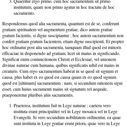
Quaeritur ergo primo, cum hoc sacramentum sit primo
institutum, quare non primo agatur in hoc tractatu de hoc
sacramento.
Respondemus quod alia sacramenta, quantum est de se, conferunt
gratiam spiritualem vel augmentum gratiae, dico autem gratiae
gratum facientis, si digne suscipiantur ; hoc autem sacramentum non
confert gratiam gratum facientem, etiam digne suscipienti. Et propter
hoc ordinatur post alia sacramenta, tamquam illud quod est minoris
efficaciae in disponendo ad gratiam, licet sit maius in significando.
Significat enim coniunctionem Christi et Ecclesiae, vel unionem
divinae naturae cum humana, quibus significatis nihil est maius in
creaturis. Cum ergo sacramentum habeat in se quod sit signum et
causa, plus habet ex eo quod est causa quam ex eo quod signum
quod est [ultimum] sacramentum ; nam, si secundum rationem signi
esset, cum huius sacramenti maius sit signatum vel aequale,
praeponeretur pluribus aliis sacramentis.
Praeterea, institutum fuit in Lege naturae ; caetera vero
instituta erant principaliter vel in Lege mosaica vel in Lege
Evangelii. Si vero secundum nobilitatem ordinentur, ea quae
sunt instituta in Lege gratiae erunt priora, quae vero in Lege