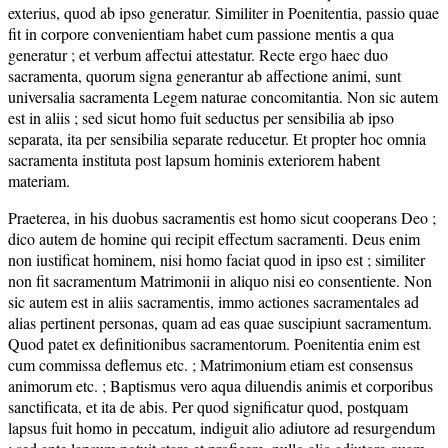
exterius, quod ab ipso generatur. Similiter in Poenitentia, passio quae
fit in corpore convenientiam habet cum passione mentis a qua
generatur ; et verbum affectui attestatur. Recte ergo haec duo
sacramenta, quorum signa generantur ab affectione animi, sunt
universalia sacramenta Legem naturae concomitantia. Non sic autem
est in aliis ; sed sicut homo fuit seductus per sensibilia ab ipso
separata, ita per sensibilia separate reducetur. Et propter hoc omnia
sacramenta instituta post lapsum hominis exteriorem habent
materiam.
Praeterea, in his duobus sacramentis est homo sicut cooperans Deo ;
dico autem de homine qui recipit effectum sacramenti. Deus enim
non iustificat hominem, nisi homo faciat quod in ipso est ; similiter
non fit sacramentum Matrimonii in aliquo nisi eo consentiente. Non
sic autem est in aliis sacramentis, immo actiones sacramentales ad
alias pertinent personas, quam ad eas quae suscipiunt sacramentum.
Quod patet ex definitionibus sacramentorum. Poenitentia enim est
cum commissa deflemus etc. ; Matrimonium etiam est consensus
animorum etc. ; Baptismus vero aqua diluendis animis et corporibus
sanctificata, et ita de abis. Per quod significatur quod, postquam
lapsus fuit homo in peccatum, indiguit alio adiutore ad resurgendum