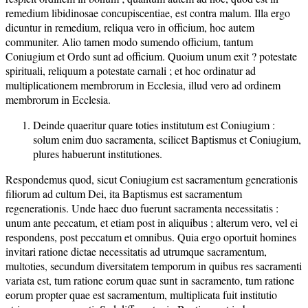
remedium libidinosae concupiscentiae, est contra malum. Illa ergo
dicuntur in remedium, reliqua vero in officium, hoc autem
communiter. Alio tamen modo sumendo officium, tantum
Coniugium et Ordo sunt ad officium. Quoium unum exit ? potestate
spirituali, reliquum a potestate carnali ; et hoc ordinatur ad
multiplicationem membrorum in Ecclesia, illud vero ad ordinem
membrorum in Ecclesia.
Deinde quaeritur quare toties institutum est Coniugium :
solum enim duo sacramenta, scilicet Baptismus et Coniugium,
plures habuerunt institutiones.
Respondemus quod, sicut Coniugium est sacramentum generationis
filiorum ad cultum Dei, ita Baptismus est sacramentum
regenerationis. Unde haec duo fuerunt sacramenta necessitatis :
unum ante peccatum, et etiam post in aliquibus ; alterum vero, vel ei
respondens, post peccatum et omnibus. Quia ergo oportuit homines
invitari ratione dictae necessitatis ad utrumque sacramentum,
multoties, secundum diversitatem temporum in quibus res sacramenti
variata est, tum ratione eorum quae sunt in sacramento, tum ratione
eorum propter quae est sacramentum, multiplicata fuit institutio