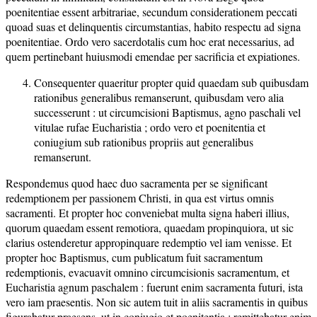
poenitentiae essent arbitrariae, secundum considerationem peccati
quoad suas et delinquentis circumstantias, habito respectu ad signa
poenitentiae. Ordo vero sacerdotalis cum hoc erat necessarius, ad
quem pertinebant huiusmodi emendae per sacrificia et expiationes.
Consequenter quaeritur propter quid quaedam sub quibusdam
rationibus generalibus remanserunt, quibusdam vero alia
successerunt : ut circumcisioni Baptismus, agno paschali vel
vitulae rufae Eucharistia ; ordo vero et poenitentia et
coniugium sub rationibus propriis aut generalibus
remanserunt.
Respondemus quod haec duo sacramenta per se significant
redemptionem per passionem Christi, in qua est virtus omnis
sacramenti. Et propter hoc conveniebat multa signa haberi illius,
quorum quaedam essent remotiora, quaedam propinquiora, ut sic
clarius ostenderetur appropinquare redemptio vel iam venisse. Et
propter hoc Baptismus, cum publicatum fuit sacramentum
redemptionis, evacuavit omnino circumcisionis sacramentum, et
Eucharistia agnum paschalem : fuerunt enim sacramenta futuri, ista
vero iam praesentis. Non sic autem tuit in aliis sacramentis in quibus
figurabatur praesens, ut in coniugio et poenitentia ; remittebatur enim