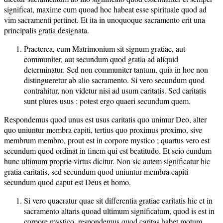
significat, maxime cum quoad hoc habeat esse spirituale quod ad
vim sacramenti pertinet. Et ita in unoquoque sacramento erit una
principalis gratia designata.
Praeterea, cum Matrimonium sit signum gratiae, aut
communiter, aut secundum quod gratia ad aliquid
determinatur. Sed non communiter tantum, quia in hoc non
distingueretur ab alio sacramento. Si vero secundum quod
contrahitur, non videtur nisi ad usum caritatis. Sed caritatis
sunt plures usus : potest ergo quaeri secundum quem.
Respondemus quod unus est usus caritatis quo unimur Deo, alter
quo uniuntur membra capiti, tertius quo proximus proximo, sive
membrum membro, prout est in corpore mystico ; quartus vero est
secundum quod ordinat in finem qui est beatitudo. Et seio eundum
hunc ultimum proprie virtus dicitur. Non sic autem significatur hic
gratia caritatis, sed secundum quod uniuntur membra capiti
secundum quod caput est Deus et homo.
Si vero quaeratur quae sit differentia gratiae caritatis hic et in
sacramento altaris quoad ultimum significatum, quod is est in
corpore mystico, respondemus quod caritas habet motum