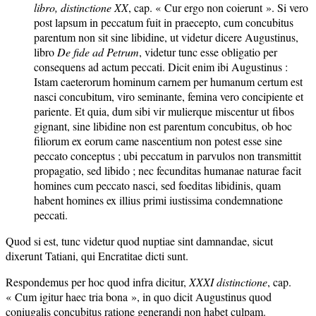
libro, distinctione XX
, cap. « Cur ergo non coierunt ». Si vero
post lapsum in peccatum fuit in praecepto, cum concubitus
parentum non sit sine libidine, ut videtur dicere Augustinus,
libro
De fide ad Petrum
, videtur tunc esse obligatio per
consequens ad actum peccati. Dicit enim ibi Augustinus :
Istam caeterorum hominum carnem per humanum certum est
nasci concubitum, viro seminante, femina vero concipiente et
pariente. Et quia, dum sibi vir mulierque miscentur ut fibos
gignant, sine libidine non est parentum concubitus, ob hoc
filiorum ex eorum came nascentium non potest esse sine
peccato conceptus ; ubi peccatum in parvulos non transmittit
propagatio, sed libido ; nec fecunditas humanae naturae facit
homines cum peccato nasci, sed foeditas libidinis, quam
habent homines ex illius primi iustissima condemnatione
peccati.
Quod si est, tunc videtur quod nuptiae sint damnandae, sicut
dixerunt Tatiani, qui Encratitae dicti sunt.
Respondemus per hoc quod infra dicitur,
XXXI distinctione
, cap.
« Cum igitur haec tria bona », in quo dicit Augustinus quod
coniugalis concubitus ratione generandi non habet culpam.