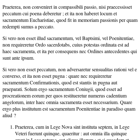
Praeterea, non conveniret in compassibili passio, nisi praecessisset
peccatum cui poena deberetur ; et ita non haberet locum et
sacramentum Eucharistiae, quod fit in memoriam passionis per quam
redempti sumus a peccato.
Si vero non esset illud sacramentum, vel Baptsimi, vel Poenitentiae,
non requireretur Ordo sacerdotabs, cuius potestas ordinata est ad
haec sacramenta, et ita per consequens nec Ordines antecedentes qui
sunt ante ipsum.
Si vero non esset peccatum, non adversaretur sensualitas rationi vel e
converso, et ita non esset pugna : quare nec requireretur
sacramentum Confirmationis, quod est stantis in pugna aut
praeparati. Solum ergo sacramentum Coniugii, quod esset ad
procreationem eorum per quos restitueretur numerus cadentium
angelorum, inter haec omnia sacramenta esset necessarium. Quare
ergo plus institutum est sacramentum Poenitentiae in paradiso quam
aliud ?
Praeterea, cum in Lege Nova sint instituta septem, in Lege
Veteri fuerunt quinque, quaeritur : aut omnia illa quinque
erant in Lege naturae, aut aliqua illorum ; et si quaedam et