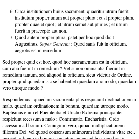
Circa institutionem huius sacramenti quaeritur utrum fuerit
institutum propter unum aut propter plura ; et si propter plura,
propter quae et quot ; et utrum semel aut pluries ; et utrum
fuerit in praecepto aut non.
Quod autem propter plura, patet per hoc quod dicit
Augustinus,
Super Genesim
: Quod sanis fuit in officium,
aegrotis est in remedium.
Sed propter quid est hoc, quod hoc sacramentum est in officium,
cum alia fuerint in remedium ? Vel si non omnia alia fuerunt in
remedium tantum, sed aliquod in officium, sicut videtur de Ordine,
propter quid quaedam sic se habent et quaedam alio modo, quaedam
vero utroque modo ?
Respondemus : quaedam sacramenta plus respiciunt declinationem a
malo, quaedam ordinationem in bonum, quaedam utroque modo.
Baptismus enim et Poenitentia et Unctio Extrema principaliter
respiciunt recessum a malo ; Confirmatio, Eucharistia, Ordo
accessum ad bonum. Coniugium vero, quoad multiplicationem
filiorum Dei, vel quoad consensum animorum individuam vitae etc.,
respicit ordinem in bonum ; quantum autem ad hoc, quod est in