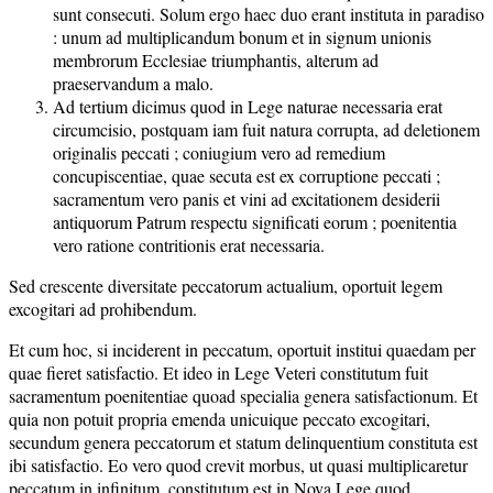
sunt consecuti. Solum ergo haec duo erant instituta in paradiso
: unum ad multiplicandum bonum et in signum unionis
membrorum Ecclesiae triumphantis, alterum ad
praeservandum a malo.
Ad tertium dicimus quod in Lege naturae necessaria erat
circumcisio, postquam iam fuit natura corrupta, ad deletionem
originalis peccati ; coniugium vero ad remedium
concupiscentiae, quae secuta est ex corruptione peccati ;
sacramentum vero panis et vini ad excitationem desiderii
antiquorum Patrum respectu significati eorum ; poenitentia
vero ratione contritionis erat necessaria.
Sed crescente diversitate peccatorum actualium, oportuit legem
excogitari ad prohibendum.
Et cum hoc, si inciderent in peccatum, oportuit institui quaedam per
quae fieret satisfactio. Et ideo in Lege Veteri constitutum fuit
sacramentum poenitentiae quoad specialia genera satisfactionum. Et
quia non potuit propria emenda unicuique peccato excogitari,
secundum genera peccatorum et statum delinquentium constituta est
ibi satisfactio. Eo vero quod crevit morbus, ut quasi multiplicaretur
peccatum in infinitum, constitutum est in Nova Lege quod