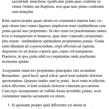
sacerdotali, inunctione significatur gratia quae confertur ex
virtute Ordinis aut Baptismi, non quae tunc primo conferatur
cum inungitur.
Ratio autem propter quam oleum est communior materia haec est :
quia oleum inter omnes liquores ampliorem tenet similitudinem cum
gratia quoad suas proprietates. In oleo enim est praedominans natura
levis et transparentis et luminosi, quae inter corporales proprietates
plus tenent : similitudinem spiritualium proprietatum gratiae. Gratia
enim illuminat ad cognoscendum, erigit affectum ad superna,
disponens est ad dotem corporis qua corpus erit transparens.
Praeterea, in ipsa gratia nihil est corpulentiae unde praebeatur
resistentia spiritui.
Assignantur etiam tres proprietates principales olei secundum
Bernardum : quod lucet, quod reficit, quod lenit sedando dolorem
apostematum. Quarum similes sunt in gratia : lucet enim in.tellectui,
reficit affectum, et lenit sedando dolorem vulnerum peccatorum.
Cum ergo sacramentum sit visibilis forma invisibilis gratiae, recte
communior materia sacramenti est oleum.
Si quaeratur propter quid differenter est oleum in