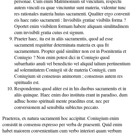
personae. Cum enim Matrimonium sit vinculum, respectu
autem vinculi ea quae vinciuntur sunt materia, videntur tunc
res rationales materia huius sacramenti. Qualiter ergo convenit
eis haec ratio sacramenti : Invisibilis gratiae visibilis forma ?
Oportet enim visibilem formam habere aliquam similitudinem
cum invisibili gratia cuius est signum.
Praeter haec, ita est in aliis sacramentis, quod ad esse
sacramenti requiritur determinata materia ex qua fit
sacramentum. Propter quid similiter non est in Poenitentia et
Coniugio ? Non enim potest dici in Coniugio quod
subarrhatio anuli vel benedictio vel aliquid talium pertinentium
ad solemnitatem Coniugii sit de materia Coniugii, cum
Coniugium sit consensus animorum ; consensus autem res
spiritualis est.
Respondemus quod aliter est in his duobus sacramentis et in
aliis quinque. Haec enim duo instituta erant in paradiso, dum
adhuc homo spirituali mente praeditus erat, nec per
conversionem ad sensibilia sublectus peccato.
Praeterea, ex natura sacramenti hoc accipitur. Coniugium enim
consistit in consensu expresso per verba de praesenti. Quid enim
habet maiorem convenientiam cum verbo interiori quam verbum