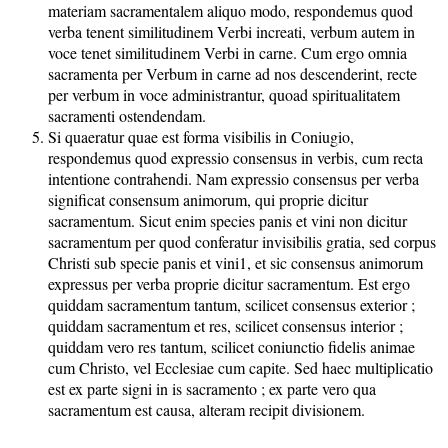
materiam sacramentalem aliquo modo, respondemus quod
verba tenent similitudinem Verbi increati, verbum autem in
voce tenet similitudinem Verbi in carne. Cum ergo omnia
sacramenta per Verbum in carne ad nos descenderint, recte
per verbum in voce administrantur, quoad spiritualitatem
sacramenti ostendendam.
Si quaeratur quae est forma visibilis in Coniugio,
respondemus quod expressio consensus in verbis, cum recta
intentione contrahendi. Nam expressio consensus per verba
significat consensum animorum, qui proprie dicitur
sacramentum. Sicut enim species panis et vini non dicitur
sacramentum per quod conferatur invisibilis gratia, sed corpus
Christi sub specie panis et vini1, et sic consensus animorum
expressus per verba proprie dicitur sacramentum. Est ergo
quiddam sacramentum tantum, scilicet consensus exterior ;
quiddam sacramentum et res, scilicet consensus interior ;
quiddam vero res tantum, scilicet coniunctio fidelis animae
cum Christo, vel Ecclesiae cum capite. Sed haec multiplicatio
est ex parte signi in is sacramento ; ex parte vero qua
sacramentum est causa, alteram recipit divisionem.