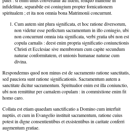
patet : si enim unus convertatur ad fidem, reliquo manente in
infidelitate, separabile est coniugium propter fornicationem
spiritualem ; et ita non omnia bona Matrimonii concurrunt.
Cum autem sint plura significata, et hoc ratione diversorum,
non videtur esse perfectum sacramentum in illo coniugio, ubi
non concurrunt omnia ista significata, verbi gratia ubi non est
copula carnalis : deest enim propria significatio coniunctionis
Christi et Ecclesiae sive membrorum cum capite secundum
naturae conformitatem, et unionis humanae naturae cum
divina.
Respondemus quod non minus est de sacramento ratione sanctitatis,
sed pauciora sunt ratione significationis. Sacramentum autem a
sanctitate dicitur sacramentum. Spiritualior enim est illa coniunctio,
ubi non remittitur per carnalem copulam : in commixtione enim fit
homo caro.
Collata est etiam quaedam sanctificatio a Domino cum interfuit
nuptiis, et cum in Evangelio instituit sacramentum, ratione cuius
potest in digne consentientibus et exsistentibus in caritate conferri
augmentum gratiae.