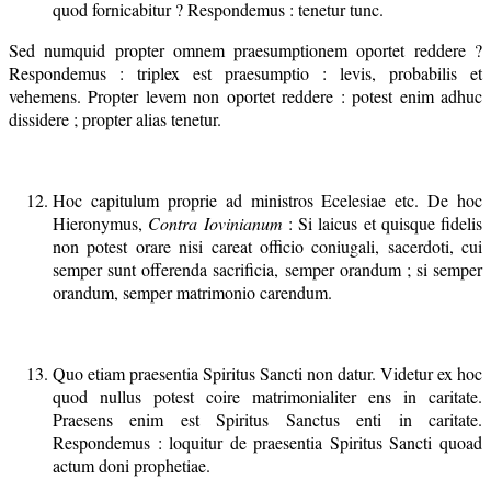
quod fornicabitur ? Respondemus : tenetur tunc.
Sed numquid propter omnem praesumptionem oportet reddere ?
Respondemus : triplex est praesumptio : levis, probabilis et
vehemens. Propter levem non oportet reddere : potest enim adhuc
dissidere ; propter alias tenetur.
Hoc capitulum proprie ad ministros Ecelesiae etc. De hoc
Hieronymus,
Contra Iovinianum
: Si laicus et quisque fidelis
non potest orare nisi careat officio coniugali, sacerdoti, cui
semper sunt offerenda sacrificia, semper orandum ; si semper
orandum, semper matrimonio carendum.
Quo etiam praesentia Spiritus Sancti non datur. Videtur ex hoc
quod nullus potest coire matrimonialiter ens in caritate.
Praesens enim est Spiritus Sanctus enti in caritate.
Respondemus : loquitur de praesentia Spiritus Sancti quoad
actum doni prophetiae.