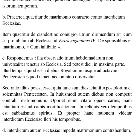
istorum temporum.
b. Praeterea quaeritur de matrimonio contracto contra interdictum
Ecclesiae.
Item quaeritur de clandestino coniugio, utrum dirimendum sit, cum
sit prohibitum ab Ecclesia, ut
Extravagantibus IV
, De sponsalibus et
matrimonio, « Cum inhibitio ».
c. Respondemus : illa observatio trium hebdomadarum non
universaliter tenetur ab Ecclesia. Sed potest dici, in maxima parte,
illud tempus quod est a diebus Rogationum usque ad octavam
Pentecosten ; quod tamen nec omnino observatur.
Sed ratio illius potest esse, quia tunc sunt dies ieiunii Apostolorum et
solemnitas Pentecosten. In huiusmodi autem diebus non competit
contrahi matrimonium. Oportet enim vitare opera carnis, nam
ieiunium est ad camis mortificationem. In reliquis vero temporibus
est sabbatismus spiritus. Et propter hanc rationem videtur
interdictum Ecclesiae fieri his temporibus.
d. Interdictum autem Ecclesiae impedit matrimonium contrahendum,