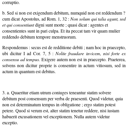
corruptio.
b. Sed si non est exigendum debitum, numquid non est reddendum ?
cum dicat Apostolus, ad Rom. 1, 32 :
Non solum qui talia agunt, sed
et qui consentiunt
digni sunt morte ; quasi dicat : agentes et
consentientes sunt in pari culpa. Et ita peccat tam vir quam mulier
reddendo debitum tempore menstruorum.
Respondemus : secus est de redditione debiti ; nam hoc in praecepto,
ubi dicitur I ad Cor. 7, 5 :
Nolite fraudare invicem, nisi forte ex
consensu ad tempus.
Exigere autem non est in praecepto. Praeterea,
solvens non dicitur proprie is consentire in actum vitiosum, sed in
actum in quantum est debitus.
3. a. Quaeritur etiam utrum coniuges teneantur statim solvere
debitum post consensum per verba de praesenti. Quod videtur, quia
non est determinatum tempus in obligatione ; ergo statim potest
petere. Quod si verum est, alter statim tenetur reddere, nisi iustam
habuerit excusationem vel exceptionem. Nulla autem videtur
exceptio.