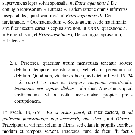
superveniens lepra solvit sponsalia, ut
Extravagantibus I,
De
coniugio leprosorum, « Litteras ». Eadem ratione omnis infirmitas
inseparabilis ; quod verum est, ut
Extravagantibus III
, De
iureiurando, « Quemadmodum ». Secus autem est de matrimonio,
sive fuerit secuta carnalis copula sive non, ut
XXXII
, quaestione 5,
« Horrendus » ; et
Extravagantibus I,
De coniugio leprosorum,
« Litteras ».
a. Praeterea, quaeritur utrum menstruata teneatur solvere
debitum tempore menstruorum, vel etiam petendum sit
debitum. Quod non, videtur ex hoc quod dicitur Levit. 15, 24
:
Si coierit vir cum ea tempore sanguinis menstrualis,
immundus erit septem diebus
; ubi dicit Augustinus quod
abstinendum est a coitu menstruatae propter prolis
corruptionem.
Et Ezech. 18, 6-9 :
Vir si iustus fuerit
, et inter caetera, si
ad
mulierem menstruatam non accesserit, vita vivet
; ubi
Glossa
:
Praecipitur ut viri non solum in alienis, sed etiam in propriis uxoribus
modum et tempora servent. Praeterea, tunc de facili fit foetus