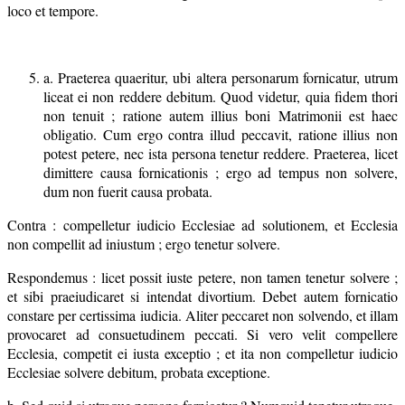
loco et tempore.
a. Praeterea quaeritur, ubi altera personarum fornicatur, utrum
liceat ei non reddere debitum. Quod videtur, quia fidem thori
non tenuit ; ratione autem illius boni Matrimonii est haec
obligatio. Cum ergo contra illud peccavit, ratione illius non
potest petere, nec ista persona tenetur reddere. Praeterea, licet
dimittere causa fornicationis ; ergo ad tempus non solvere,
dum non fuerit causa probata.
Contra : compelletur iudicio Ecclesiae ad solutionem, et Ecclesia
non compellit ad iniustum ; ergo tenetur solvere.
Respondemus : licet possit iuste petere, non tamen tenetur solvere ;
et sibi praeiudicaret si intendat divortium. Debet autem fornicatio
constare per certissima iudicia. Aliter peccaret non solvendo, et illam
provocaret ad consuetudinem peccati. Si vero velit compellere
Ecclesia, competit ei iusta exceptio ; et ita non compelletur iudicio
Ecclesiae solvere debitum, probata exceptione.