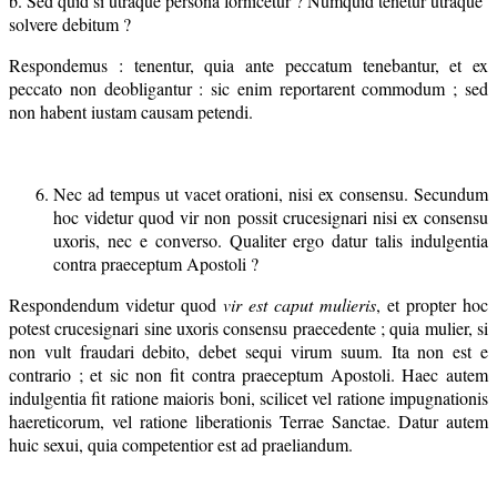
b. Sed quid si utraque persona fornicetur ? Numquid tenetur utraque
solvere debitum ?
Respondemus : tenentur, quia ante peccatum tenebantur, et ex
peccato non deobligantur : sic enim reportarent commodum ; sed
non habent iustam causam petendi.
Nec ad tempus ut vacet orationi, nisi ex consensu. Secundum
hoc videtur quod vir non possit crucesignari nisi ex consensu
uxoris, nec e converso. Qualiter ergo datur talis indulgentia
contra praeceptum Apostoli ?
Respondendum videtur quod
vir est caput mulieris
, et propter hoc
potest crucesignari sine uxoris consensu praecedente ; quia mulier, si
non vult fraudari debito, debet sequi virum suum. Ita non est e
contrario ; et sic non fit contra praeceptum Apostoli. Haec autem
indulgentia fit ratione maioris boni, scilicet vel ratione impugnationis
haereticorum, vel ratione liberationis Terrae Sanctae. Datur autem
huic sexui, quia competentior est ad praeliandum.