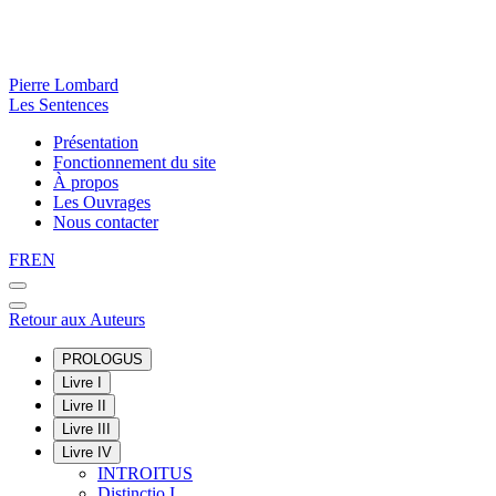
Pierre Lombard
Les Sentences
Présentation
Fonctionnement du site
À propos
Les Ouvrages
Nous contacter
FR
EN
Retour aux Auteurs
PROLOGUS
Livre I
Livre II
Livre III
Livre IV
INTROITUS
Distinctio I