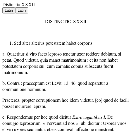
Distinctio XXXII
Latin
Latin
DISTINCTIO XXXII
Sed alter alterius potestatem habet corporis.
a. Quaeritur si viro facto leproso tenetur uxor reddere debitum, si
petat. Quod videtur, quia manet matrimonium ; et ita non habet
potestatem corporis sui, cum carnalis copula subsecuta fuerit
matrimonium.
b. Contra : praeceptum est Levit. 13, 46, quod separetur a
communione hominum.
Praeterea, propter corruptionem hoc idem videtur, [eo] quod de facili
posset incurrere lepram.
c. Respondemus per hoc quod dicitur
Extravagantibus I
, De
coniugio leprosorum, « Pervenit ad nos », ubi dicitur : Uxores viros
et viri uxores sequantur, et eis coniugali affectione ministrent.