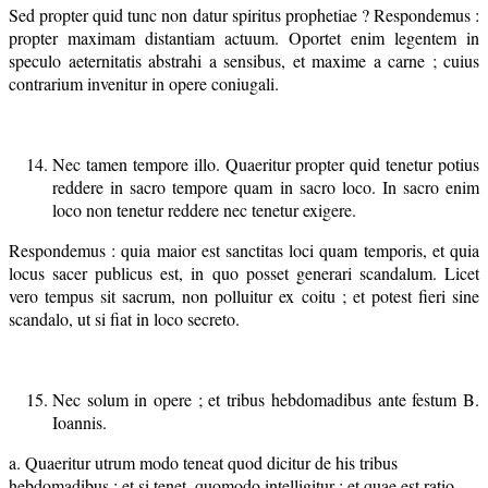
Sed propter quid tunc non datur spiritus prophetiae ? Respondemus :
propter maximam distantiam actuum. Oportet enim legentem in
speculo aeternitatis abstrahi a sensibus, et maxime a carne ; cuius
contrarium invenitur in opere coniugali.
Nec tamen tempore illo. Quaeritur propter quid tenetur potius
reddere in sacro tempore quam in sacro loco. In sacro enim
loco non tenetur reddere nec tenetur exigere.
Respondemus : quia maior est sanctitas loci quam temporis, et quia
locus sacer publicus est, in quo posset generari scandalum. Licet
vero tempus sit sacrum, non polluitur ex coitu ; et potest fieri sine
scandalo, ut si fiat in loco secreto.
Nec solum in opere ; et tribus hebdomadibus ante festum B.
Ioannis.
a. Quaeritur utrum modo teneat quod dicitur de his tribus
hebdomadibus ; et si tenet, quomodo intelligitur ; et quae est ratio