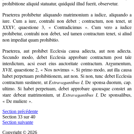
prohibitione aliquid statuatur, quidquid illud fuerit, observetur.
Praeterea prohibetur aliquando matrimonium a iudice, aliquando a
iure. Cum a iure, contrahi non debet ; contractum, non tenet, ut
XXXV
, quaestione 3, « Contradicimus ». Cum vero a iudice
prohibetur, contrahi non debet, sed tamen contractum tenet, si aliud
non impediat quam prohibitio.
Praeterea, aut prohibet Ecclesia causa adiecta, aut non adiecta.
Secundo modo, debet Ecclesia approbare contractum post tale
interdictum, acsi esset eius auctoritate contractum. Argumentum,
XVII
, quaestione 2, « Nos novimus ». Si primo modo, aut illa causa
habet perpetuam prohibitionem, aut non. Si non, tunc debet Ecclesia
contractum sustinere, ut
Extravagantibus I,
De sponsa duorum, cap.
ultimo. Si habet perpetuam, debet approbare quousque constet an
stare debeat matrimonium, ut
Extravagantibus I
, De sponsalibus,
« De muliere ».
Section précédente
Section 33 sur 40
Section suivante
Copyright © 2026