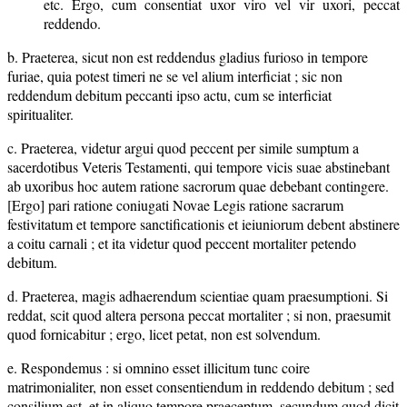
etc. Ergo, cum consentiat uxor viro vel vir uxori, peccat
reddendo.
b. Praeterea, sicut non est reddendus gladius furioso in tempore
furiae, quia potest timeri ne se vel alium interficiat ; sic non
reddendum debitum peccanti ipso actu, cum se interficiat
spiritualiter.
c. Praeterea, videtur argui quod peccent per simile sumptum a
sacerdotibus Veteris Testamenti, qui tempore vicis suae abstinebant
ab uxoribus hoc autem ratione sacrorum quae debebant contingere.
[Ergo] pari ratione coniugati Novae Legis ratione sacrarum
festivitatum et tempore sanctificationis et ieiuniorum debent abstinere
a coitu carnali ; et ita videtur quod peccent mortaliter petendo
debitum.
d. Praeterea, magis adhaerendum scientiae quam praesumptioni. Si
reddat, scit quod altera persona peccat mortaliter ; si non, praesumit
quod fornicabitur ; ergo, licet petat, non est solvendum.
e. Respondemus : si omnino esset illicitum tunc coire
matrimonialiter, non esset consentiendum in reddendo debitum ; sed
consilium est, et in aliquo tempore praeceptum, secundum quod dicit