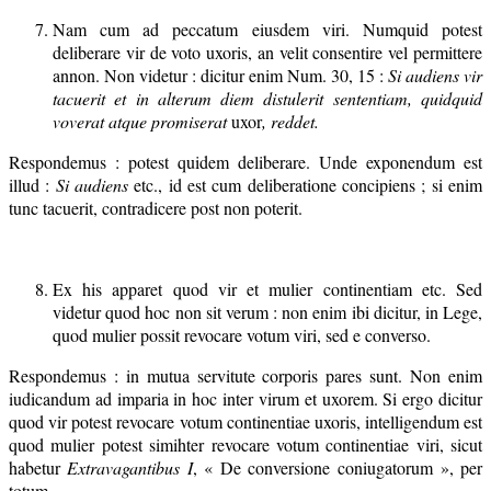
Nam cum ad peccatum eiusdem viri. Numquid potest
deliberare vir de voto uxoris, an velit consentire vel permittere
annon. Non videtur : dicitur enim Num. 30, 15 :
Si audiens vir
tacuerit et in alterum diem distulerit sententiam, quidquid
voverat atque promiserat
uxor
, reddet.
Respondemus : potest quidem deliberare. Unde exponendum est
illud :
Si audiens
etc., id est cum deliberatione concipiens ; si enim
tunc tacuerit, contradicere post non poterit.
Ex his apparet quod vir et mulier continentiam etc. Sed
videtur quod hoc non sit verum : non enim ibi dicitur, in Lege,
quod mulier possit revocare votum viri, sed e converso.
Respondemus : in mutua servitute corporis pares sunt. Non enim
iudicandum ad imparia in hoc inter virum et uxorem. Si ergo dicitur
quod vir potest revocare votum continentiae uxoris, intelligendum est
quod mulier potest simihter revocare votum continentiae viri, sicut
habetur
Extravagantibus I
, « De conversione coniugatorum », per
totum.