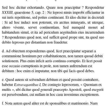
Sed hoc dicitur exhortando. Quare non praecipitur ? Respondetur
XXXIII
, quaestione 5, cap. 2 : Ne leprosi nimis improbi efficiantur in
sui iuris repetitione, sed potius contineant. Et ideo dicitur in decretali
: Si ad hoc induci non poterunt, eis arctius iniungatis, ut uterque,
altero vivente, servet continentiam. Sed numquid monet ad
habitandum simul, et ita ad periculum aegritudinis eius incurrendum
? Respondemus quod non, sed sufficit quod prope sint, ita quod suo
debito leprosus per distantiam non fraudetur.
d. Ad obiectum respondemus quod, licet praecipiatur separari a
communione hominum per cohabitationem, non tamen quoad debiti
solutionem. Plus enim inficit aeris continua corruptio. Et licet possit
esse occasio corruptionis in prole, non tamen auferendum est
debitum : hoc enim ei imputatur, non tibi qui facis quod debes.
e. Quod autem sit solvendum debitum et quod possint contrahere,
habetur
Extravagantibus I,
De coniugio leprosorum, « Quoniam ex
multis », ubi dicitur quod generali praecepto Apostoli, quod exegerit
est persolvendum, cui nullam in hoc casu invenimus exceptionem.
f. Nota autem quod aliter est de sponsalibus et matrimonio. Nam