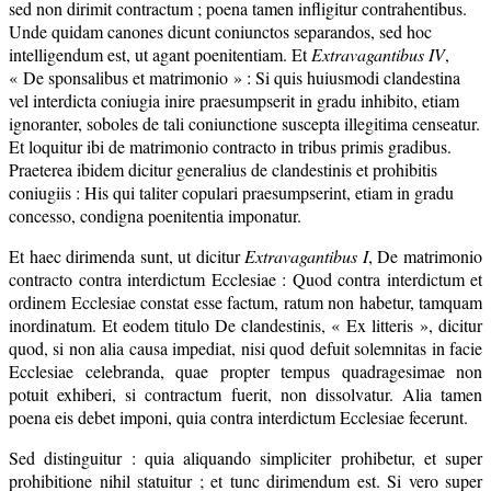
sed non dirimit contractum ; poena tamen infligitur contrahentibus.
Unde quidam canones dicunt coniunctos separandos, sed hoc
intelligendum est, ut agant poenitentiam. Et
Extravagantibus IV
,
« De sponsalibus et matrimonio » : Si quis huiusmodi clandestina
vel interdicta coniugia inire praesumpserit in gradu inhibito, etiam
ignoranter, soboles de tali coniunctione suscepta illegitima censeatur.
Et loquitur ibi de matrimonio contracto in tribus primis gradibus.
Praeterea ibidem dicitur generalius de clandestinis et prohibitis
coniugiis : His qui taliter copulari praesumpserint, etiam in gradu
concesso, condigna poenitentia imponatur.
Et haec dirimenda sunt, ut dicitur
Extravagantibus I
, De matrimonio
contracto contra interdictum Ecclesiae : Quod contra interdictum et
ordinem Ecclesiae constat esse factum, ratum non habetur, tamquam
inordinatum. Et eodem titulo De clandestinis, « Ex litteris », dicitur
quod, si non alia causa impediat, nisi quod defuit solemnitas in facie
Ecclesiae celebranda, quae propter tempus quadragesimae non
potuit exhiberi, si contractum fuerit, non dissolvatur. Alia tamen
poena eis debet imponi, quia contra interdictum Ecclesiae fecerunt.
Sed distinguitur : quia aliquando simpliciter prohibetur, et super
prohibitione nihil statuitur ; et tunc dirimendum est. Si vero super