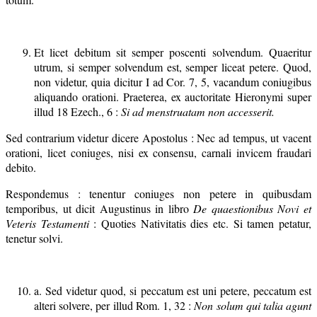
Et licet debitum sit semper poscenti solvendum. Quaeritur
utrum, si semper solvendum est, semper liceat petere. Quod,
non videtur, quia dicitur I ad Cor. 7, 5, vacandum coniugibus
aliquando orationi. Praeterea, ex auctoritate Hieronymi super
illud 18 Ezech., 6 :
Si ad menstruatam non accesserit.
Sed contrarium videtur dicere Apostolus : Nec ad tempus, ut vacent
orationi, licet coniuges, nisi ex consensu, carnali invicem fraudari
debito.
Respondemus : tenentur coniuges non petere in quibusdam
temporibus, ut dicit Augustinus in libro
De quaestionibus Novi et
Veteris Testamenti
: Quoties Nativitatis dies etc. Si tamen petatur,
tenetur solvi.
a. Sed videtur quod, si peccatum est uni petere, peccatum est
alteri solvere, per illud Rom. 1, 32 :
Non solum qui talia agunt