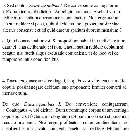
b. Sed contra,
Extravagantibus I,
De conversione coniugatorum,
« Ex publico », ubi dicitur : Ad religionem transire vel ad virum
redire infra spatium duorum mensium tenetur . Non ergo statim
tenetur reddere si petat, quia si redderet, non posset transire sine
alterius consensu ; et ad quid daretur spatium duorum mensium ?
c. Quod concedendum est. Si propositum habuit intrandi claustrum,
datur ei tanta deliberatio ; si non, tenetur statim reddere debitum si
petatur, nisi fuerit aliqua excusatio conveniens, ut de loco vel de
tempore vel aliis conditionibus.
4. Praeterea, quaeritur si coniugati, in quibus est subsecuta carnalis
copula, possint negare debitum, uno proponente firmiter converti ad
monasterium.
De quo
Extravagantibus I,
De conversione coniugatorum,
« Coniugatus », ubi dicitur : Dum utrorumque corpus unum coniugii
copulatione sit factum, in- congruum est partem converti et partem in
saeculo manere . Nisi ergo profiteatur mulier continentiam, vel
absolverit virum a voto coniugali, tenetur vir reddere debitum pro