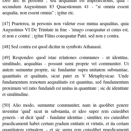
Deo nec in personis ; sed aequalitas est imperfectionis, quia -
secundum Augustinum 83 Quaestionum 41 - "si omnia essent
aequalia, non essent omnia" ; igitur etc.
[47] Praeterea, in personis non videtur esse mutua aequalitas, quia
Augustinus VI De Trinitate in fine - 'imago coaequatur ei cuius est,
et non e contra' ; igitur Filius coaequatur Patri, sed non e contra.
[48] Sed contra est quod dicitur in symbolo Athanasii.
[49] Respondeo quod istae relationes communes - ut identitas,
similitudo, aequalitas - possunt sumi proprie vel communiter. Ut
autem sumuntur proprie, sic fundantur supra unitatem substantiae,
quantitatis et qualitatis, sicut patet ex V Metaphysicae. Unde
fundamentum remotum aequalitatis est quantitas, sed fundamentum
proximum vel ratio fundandi est unitas in quantitate ; sic de identitate
et similitudine.
[50] Alio modo, sumuntur communiter, nam in quolibet genere
invenitur 'quid' sicut in substantia, et ideo super rem cuiuslibet
generis - ut dicit 'quid' - fundatur identitas ; similiter, res cuiuslibet
praedicamenti habet certum gradum entitatis et virtutis, et ita certam
quantitatem virtualem, - et sic supra rem cuiuslibet praedicamenti