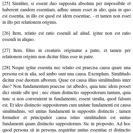
[25] Similiter, si essent duo supposita absoluta per impossibile et
haberent eandem essentiam, adhuc unum esset in alio, quia in quo
est essentia, in illo est quod est idem essentiae, - et tamen non esset
in illo per relationem originis.
[26] Item, relatio est ratio essendi ad aliud, igitur non est ratio
essendi in aliquo.
[27] Item, filius in creaturis originatur a patre, et tamen per
relationem originis non dicitur filius esse in patre.
[28] Neque igitur essentia nec relatio est praecisa causa quare una
persona est in alia, sed ambo sunt una causa. Exemplum. Similitudo
dicitur esse duorum alborum. Quae est causa illius similitudinis inter
duo? Non fundamentum praecise (ut albedo), quia tunc idem posset
dici simile sibi ipsi ; nec etiam distinctio suppositorum tantum, quia
tunc si non convenirent in fundamento, essent similia, quod falsum
est. Et ideo distinctio suppositorum cum unitate fundamenti est causa
similitudinis, vel unitas fundamenti in suppositis distinctis ; tamen
formalior et principalior causa istius similitudinis est unitas
fundamenti quam distinctio suppositorum. Sic in proposito. Ad hoc
quod persona sit in persona, requiritur unitas essentiae et distinctio