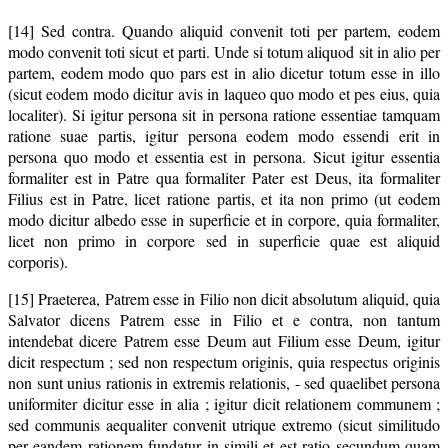
[14] Sed contra. Quando aliquid convenit toti per partem, eodem
modo convenit toti sicut et parti. Unde si totum aliquod sit in alio per
partem, eodem modo quo pars est in alio dicetur totum esse in illo
(sicut eodem modo dicitur avis in laqueo quo modo et pes eius, quia
localiter). Si igitur persona sit in persona ratione essentiae tamquam
ratione suae partis, igitur persona eodem modo essendi erit in
persona quo modo et essentia est in persona. Sicut igitur essentia
formaliter est in Patre qua formaliter Pater est Deus, ita formaliter
Filius est in Patre, licet ratione partis, et ita non primo (ut eodem
modo dicitur albedo esse in superficie et in corpore, quia formaliter,
licet non primo in corpore sed in superficie quae est aliquid
corporis).
[15] Praeterea, Patrem esse in Filio non dicit absolutum aliquid, quia
Salvator dicens Patrem esse in Filio et e contra, non tantum
intendebat dicere Patrem esse Deum aut Filium esse Deum, igitur
dicit respectum ; sed non respectum originis, quia respectus originis
non sunt unius rationis in extremis relationis, - sed quaelibet persona
uniformiter dicitur esse in alia ; igitur dicit relationem communem ;
sed communis aequaliter convenit utrique extremo (sicut similitudo
per eandem rationem fundatur in simili et est ratio secundum quam