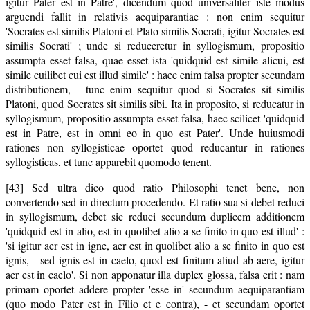
igitur Pater est in Patre', dicendum quod universaliter iste modus
arguendi fallit in relativis aequiparantiae : non enim sequitur
'Socrates est similis Platoni et Plato similis Socrati, igitur Socrates est
similis Socrati' ; unde si reduceretur in syllogismum, propositio
assumpta esset falsa, quae esset ista 'quidquid est simile alicui, est
simile cuilibet cui est illud simile' : haec enim falsa propter secundam
distributionem, - tunc enim sequitur quod si Socrates sit similis
Platoni, quod Socrates sit similis sibi. Ita in proposito, si reducatur in
syllogismum, propositio assumpta esset falsa, haec scilicet 'quidquid
est in Patre, est in omni eo in quo est Pater'. Unde huiusmodi
rationes non syllogisticae oportet quod reducantur in rationes
syllogisticas, et tunc apparebit quomodo tenent.
[43] Sed ultra dico quod ratio Philosophi tenet bene, non
convertendo sed in directum procedendo. Et ratio sua si debet reduci
in syllogismum, debet sic reduci secundum duplicem additionem
'quidquid est in alio, est in quolibet alio a se finito in quo est illud' :
'si igitur aer est in igne, aer est in quolibet alio a se finito in quo est
ignis, - sed ignis est in caelo, quod est finitum aliud ab aere, igitur
aer est in caelo'. Si non apponatur illa duplex glossa, falsa erit : nam
primam oportet addere propter 'esse in' secundum aequiparantiam
(quo modo Pater est in Filio et e contra), - et secundam oportet