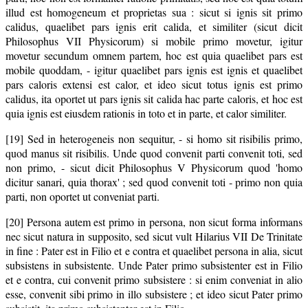
illud est homogeneum et proprietas sua : sicut si ignis sit primo
calidus, quaelibet pars ignis erit calida, et similiter (sicut dicit
Philosophus VII Physicorum) si mobile primo movetur, igitur
movetur secundum omnem partem, hoc est quia quaelibet pars est
mobile quoddam, - igitur quaelibet pars ignis est ignis et quaelibet
pars caloris extensi est calor, et ideo sicut totus ignis est primo
calidus, ita oportet ut pars ignis sit calida hac parte caloris, et hoc est
quia ignis est eiusdem rationis in toto et in parte, et calor similiter.
[19] Sed in heterogeneis non sequitur, - si homo sit risibilis primo,
quod manus sit risibilis. Unde quod convenit parti convenit toti, sed
non primo, - sicut dicit Philosophus V Physicorum quod 'homo
dicitur sanari, quia thorax' ; sed quod convenit toti - primo non quia
parti, non oportet ut conveniat parti.
[20] Persona autem est primo in persona, non sicut forma informans
nec sicut natura in supposito, sed sicut vult Hilarius VII De Trinitate
in fine : Pater est in Filio et e contra et quaelibet persona in alia, sicut
subsistens in subsistente. Unde Pater primo subsistenter est in Filio
et e contra, cui convenit primo subsistere : si enim conveniat in alio
esse, convenit sibi primo in illo subsistere ; et ideo sicut Pater primo