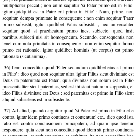
multipliciter peccat ; non enim sequitur 'si Pater primo est in Filio,
igitur quidquid est in Patre erit primo in Filio' : Nam, primo, non
sequitur, dempta primitate in consequente : non enim sequitur 'Pater
primo subsistit, igitur quidlibet Patris subsistit' ; nec universaliter
sequitur quod si praedicatum primo inest subiecto, quod insit
partibus subiecti nisi sit homogeneum. Secundo, consequentia non
tenet cum nota primitatis in consequente : non enim sequitur 'homo
primo est rationale, igitur quidlibet hominis (ut corpus) est primo
rationale (sicut anima)'.
[36] Item, conceditur quod 'Pater secundum quidlibet eius sit primo
in Filio' : dico quod non sequitur ultra 'igitur Filius sicut divinitate est
Deus ita paternitate est Pater', quia divinitas non solum est in Filio
praesentialiter sicut paternitas, sed est ibi sicut natura in supposito, et
ideo Filius divinitate est Deus ; sed paternitas est primo in Filio sicut
aliquid subsistens est in subsistente.
[37] Ad aliud, quando arguitur quod 'si Pater est primo in Filio et e
contra, igitur idem primo continens et contentum' etc., dico quod ista
ratio est contra conclusionem principalem, ad quam ipse tenetur
respondere, quia sicut non conceditur quod idem sit primo continens
et contentum, et ambiens primo et ambitum, ita non conceditur hoc