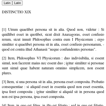
Latin
Latin
DISTINCTIO XIX
[1] Utrum quaelibet persona sit in alia. Quod non, videtur : Si
quidlibet esset in quolibet, sicut dixit Anaxagoras, esset confusio
rerum, sicut innuit Philosophus contra eum I Physicorum ; ergo
similiter si quaelibet persona sit in alia, esset confusio personarum, -
quod est contra illud Athanasii "neque confundentes personas".
[2] Item, Philosophus VI Physicorum : duo indivisibilia, si essent
simul, non facerent maius nec essent duo ; igitur similiter si personae
sunt simul quae habent naturam omnino simplicem, non essent
plures.
[3] Item, si una persona sit in alia, persona esset composita. Probatio
consequentiae : si aliquid esset in essentia quod non esset essentia,
ipsa foret composita ; igitur similiter si aliquid sit in persona quod
non est ipsa persona, ipsa esset composita.
[4] Item, in quo est filius, in illo est filiatio ; sed in quo est filiatio,