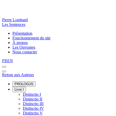
Pierre Lombard
Les Sentences
Présentation
Fonctionnement du site
À propos
Les Ouvrages
Nous contacter
FR
EN
Retour aux Auteurs
PROLOGUS
Livre I
Distinctio I
Distinctio II
Distinctio III
Distinctio IV
Distinctio V