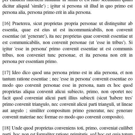
dicitur aliquid 'simile') ; igitur si persona sit illud in quo primo est
persona alia, persona primo erit in alia persona.
[16] Praeterea, sicut proprietas propria personae ut distinguitur ab
essentia, quae est eius ut est incommunicabilis, non convenit
essentiae (ut 'generare'), ita nec proprietas quae convenit essentiae ut
est communicabilis, non convenit personae (ut 'esse in tribus'). Si
igitur 'esse in persona' primo convenit essentiae ut est communis
tribus, non conveniet tunc personae, et ita persona non erit in
persona per essentiam primo.
[17] Ideo dico quod una persona primo est in alia persona, et non
tantum ratione essentiae ; nec 'esse in persona' convenit essentiae eo
modo quo convenit personae esse in persona, nam ex hoc quod
proprietas aliqua convenit alicui subiecto, primo, non oportet nec
facit quod conveniat alicui parti illius subiecti (sicut 'habere tres'
primo convenit triangulo, nec convenit alicui parti trianguli, ut lineae
aut angulo ; similiter compositum primo generatur, nec generare
convenit materiae nec formae eo modo quo convenit composito).
[18] Unde quod proprietas conveniens toti, primo, conveniat cuilibet
parti, hoc non est formaliter ratione primitatis, sed hoc est quia totum