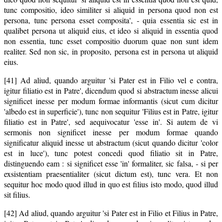
tunc compositio, ideo similiter si aliquid in persona quod non est
persona, tunc persona esset composita', - quia essentia sic est in
qualibet persona ut aliquid eius, et ideo si aliquid in essentia quod
non essentia, tunc esset compositio duorum quae non sunt idem
realiter. Sed non sic, in proposito, persona est in persona ut aliquid
eius.
[41] Ad aliud, quando arguitur 'si Pater est in Filio vel e contra,
igitur filiatio est in Patre', dicendum quod si abstractum inesse alicui
significet inesse per modum formae informantis (sicut cum dicitur
'albedo est in superficie'), tunc non sequitur 'Filius est in Patre, igitur
filiatio est in Patre', sed aequivocatur 'esse in'. Si autem de vi
sermonis non significet inesse per modum formae quando
significatur aliquid inesse ut abstractum (sicut quando dicitur 'color
est in luce'), tunc potest concedi quod filiatio sit in Patre,
distinguendo eam : si significet esse 'in' formaliter, sic falsa, - si per
exsistentiam praesentialiter (sicut dictum est), tunc vera. Et non
sequitur hoc modo quod illud in quo est filius isto modo, quod illud
sit filius.
[42] Ad aliud, quando arguitur 'si Pater est in Filio et Filius in Patre,