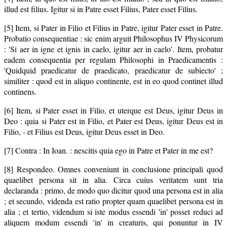
illud est filius. Igitur si in Patre esset Filius, Pater esset Filius.
[5] Item, si Pater in Filio et Filius in Patre, igitur Pater esset in Patre.
Probatio consequentiae : sic enim arguit Philosophus IV Physicorum
: 'Si aer in igne et ignis in caelo, igitur aer in caelo'. Item, probatur
eadem consequentia per regulam Philosophi in Praedicamentis :
'Quidquid praedicatur de praedicato, praedicatur de subiecto' ;
similiter : quod est in aliquo continente, est in eo quod continet illud
continens.
[6] Item, si Pater esset in Filio, et uterque est Deus, igitur Deus in
Deo : quia si Pater est in Filio, et Pater est Deus, igitur Deus est in
Filio, - et Filius est Deus, igitur Deus esset in Deo.
[7] Contra : In Ioan. : nescitis quia ego in Patre et Pater in me est?
[8] Respondeo. Omnes conveniunt in conclusione principali quod
quaelibet persona sit in alia. Circa cuius veritatem sunt tria
declaranda : primo, de modo quo dicitur quod una persona est in alia
; et secundo, videnda est ratio propter quam quaelibet persona est in
alia ; et tertio, videndum si iste modus essendi 'in' posset reduci ad
aliquem modum essendi 'in' in creaturis, qui ponuntur in IV