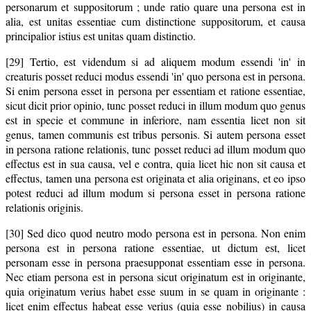
personarum et suppositorum ; unde ratio quare una persona est in
alia, est unitas essentiae cum distinctione suppositorum, et causa
principalior istius est unitas quam distinctio.
[29] Tertio, est videndum si ad aliquem modum essendi 'in' in
creaturis posset reduci modus essendi 'in' quo persona est in persona.
Si enim persona esset in persona per essentiam et ratione essentiae,
sicut dicit prior opinio, tunc posset reduci in illum modum quo genus
est in specie et commune in inferiore, nam essentia licet non sit
genus, tamen communis est tribus personis. Si autem persona esset
in persona ratione relationis, tunc posset reduci ad illum modum quo
effectus est in sua causa, vel e contra, quia licet hic non sit causa et
effectus, tamen una persona est originata et alia originans, et eo ipso
potest reduci ad illum modum si persona esset in persona ratione
relationis originis.
[30] Sed dico quod neutro modo persona est in persona. Non enim
persona est in persona ratione essentiae, ut dictum est, licet
personam esse in persona praesupponat essentiam esse in persona.
Nec etiam persona est in persona sicut originatum est in originante,
quia originatum verius habet esse suum in se quam in originante :
licet enim effectus habeat esse verius (quia esse nobilius) in causa