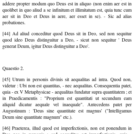
addere propter modum quo Deus est in aliquo (non enim aer est in
quolibet in quo aliud a se infinitum et illimitatum est, quia tunc cum
aer sit in Deo et Deus in aere, aer esset in se). - Sic ad alias
probationes.
[44] Ad aliud conceditur quod Deus sit in Deo, sed non sequitur
quod ideo Deus distinguitur a Deo, - sicut non sequitur ' Deus
generat Deum, igitur Deus distinguitur a Deo'.
Quaestio 2.
[45] Utrum in personis divinis sit aequalitas ad intra. Quod non,
videtur : Ubi non est quantitas, - nec aequalitas. Consequentia patet,
quia - ex V Metaphysicae - aequalitas fundatur supra quantitatem ; et
in Praedicamentis : "Proprium est quantitati ut secundum eam
aliquid dicatur aequale vel inaequale". Antecedens patet per
Augustinum : 'Deus sine quantitate est magnus' ("Intelligamus
Deum sine quantitate magnum" etc.).
[46] Praeterea, illud quod est imperfectionis, non est ponendum in