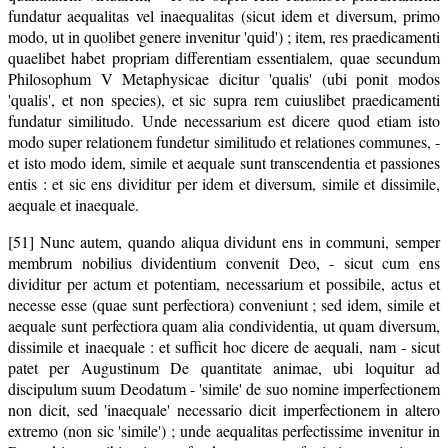
fundatur aequalitas vel inaequalitas (sicut idem et diversum, primo
modo, ut in quolibet genere invenitur 'quid') ; item, res praedicamenti
quaelibet habet propriam differentiam essentialem, quae secundum
Philosophum V Metaphysicae dicitur 'qualis' (ubi ponit modos
'qualis', et non species), et sic supra rem cuiuslibet praedicamenti
fundatur similitudo. Unde necessarium est dicere quod etiam isto
modo super relationem fundetur similitudo et relationes communes, -
et isto modo idem, simile et aequale sunt transcendentia et passiones
entis : et sic ens dividitur per idem et diversum, simile et dissimile,
aequale et inaequale.
[51] Nunc autem, quando aliqua dividunt ens in communi, semper
membrum nobilius dividentium convenit Deo, - sicut cum ens
dividitur per actum et potentiam, necessarium et possibile, actus et
necesse esse (quae sunt perfectiora) conveniunt ; sed idem, simile et
aequale sunt perfectiora quam alia condividentia, ut quam diversum,
dissimile et inaequale : et sufficit hoc dicere de aequali, nam - sicut
patet per Augustinum De quantitate animae, ubi loquitur ad
discipulum suum Deodatum - 'simile' de suo nomine imperfectionem
non dicit, sed 'inaequale' necessario dicit imperfectionem in altero
extremo (non sic 'simile') ; unde aequalitas perfectissime invenitur in