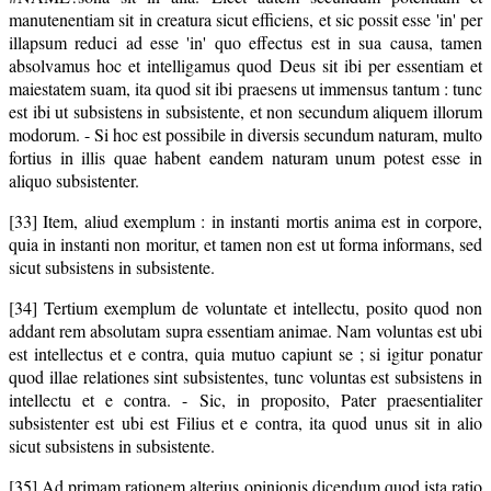
manutenentiam sit in creatura sicut efficiens, et sic possit esse 'in' per
illapsum reduci ad esse 'in' quo effectus est in sua causa, tamen
absolvamus hoc et intelligamus quod Deus sit ibi per essentiam et
maiestatem suam, ita quod sit ibi praesens ut immensus tantum : tunc
est ibi ut subsistens in subsistente, et non secundum aliquem illorum
modorum. - Si hoc est possibile in diversis secundum naturam, multo
fortius in illis quae habent eandem naturam unum potest esse in
aliquo subsistenter.
[33] Item, aliud exemplum : in instanti mortis anima est in corpore,
quia in instanti non moritur, et tamen non est ut forma informans, sed
sicut subsistens in subsistente.
[34] Tertium exemplum de voluntate et intellectu, posito quod non
addant rem absolutam supra essentiam animae. Nam voluntas est ubi
est intellectus et e contra, quia mutuo capiunt se ; si igitur ponatur
quod illae relationes sint subsistentes, tunc voluntas est subsistens in
intellectu et e contra. - Sic, in proposito, Pater praesentialiter
subsistenter est ubi est Filius et e contra, ita quod unus sit in alio
sicut subsistens in subsistente.
[35] Ad primam rationem alterius opinionis dicendum quod ista ratio