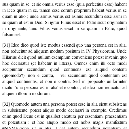
sua quam in se, et sic omnia verius esse (quia perfectius esse) habent
in Deo quam in se, tamen esse eorum proprium habent verius in se
quam in alio ; unde asinus verius est asinus secundum esse asini in
se quam ut est in Deo. Si igitur Filius esset in Patre sicut originatum
in originante, tunc Filius verius esset in se quam in Patre, quod
falsum est.
[31] Ideo dico quod iste modus essendi quo una persona est in alia,
non reducitur ad aliquem modum positum in IV Physicorum. Unde
Hilarius dicit quod nullum exemplum conveniens potest inveniri quo
hoc declaratur (et habetur in littera). Omnes enim illi octo modi
accipiuntur secundum quod continens est aliquid contenti
(quomodo?), non e contra, - vel secundum quod contentum est
aliquid continentis, et non e contra. Sed in proposito uniformiter
dicitur 'una persona est in alia' et e contra ; et ideo non reducitur ad
aliquem illorum modorum.
[32] Quomodo autem una persona potest esse in alia sicut subsistens
in subsistente, potest aliquo modo declarari in exemplo. Credimus
enim quod Deus est in qualibet creatura per essentiam, praesentiam
et potentiam : et hoc aliquo modo est nobis magis manifestum
#NAME?sona sit in alia. Licet autem secundum potentiam et