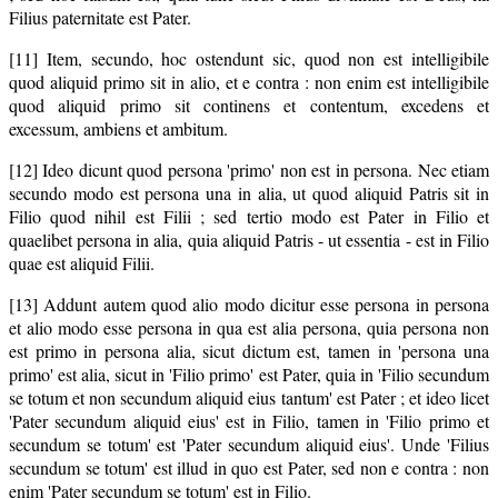
Filius paternitate est Pater.
[11] Item, secundo, hoc ostendunt sic, quod non est intelligibile
quod aliquid primo sit in alio, et e contra : non enim est intelligibile
quod aliquid primo sit continens et contentum, excedens et
excessum, ambiens et ambitum.
[12] Ideo dicunt quod persona 'primo' non est in persona. Nec etiam
secundo modo est persona una in alia, ut quod aliquid Patris sit in
Filio quod nihil est Filii ; sed tertio modo est Pater in Filio et
quaelibet persona in alia, quia aliquid Patris - ut essentia - est in Filio
quae est aliquid Filii.
[13] Addunt autem quod alio modo dicitur esse persona in persona
et alio modo esse persona in qua est alia persona, quia persona non
est primo in persona alia, sicut dictum est, tamen in 'persona una
primo' est alia, sicut in 'Filio primo' est Pater, quia in 'Filio secundum
se totum et non secundum aliquid eius tantum' est Pater ; et ideo licet
'Pater secundum aliquid eius' est in Filio, tamen in 'Filio primo et
secundum se totum' est 'Pater secundum aliquid eius'. Unde 'Filius
secundum se totum' est illud in quo est Pater, sed non e contra : non
enim 'Pater secundum se totum' est in Filio.