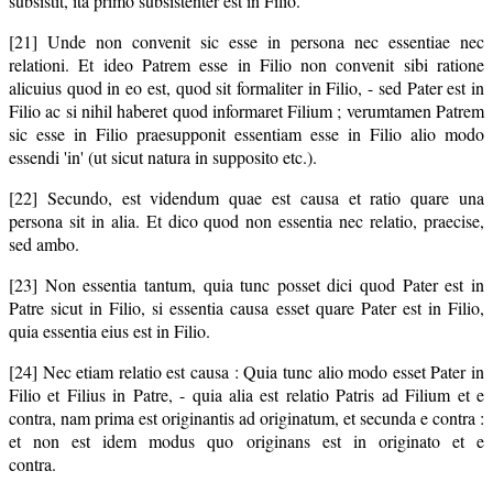
subsistit, ita primo subsistenter est in Filio.
[21] Unde non convenit sic esse in persona nec essentiae nec
relationi. Et ideo Patrem esse in Filio non convenit sibi ratione
alicuius quod in eo est, quod sit formaliter in Filio, - sed Pater est in
Filio ac si nihil haberet quod informaret Filium ; verumtamen Patrem
sic esse in Filio praesupponit essentiam esse in Filio alio modo
essendi 'in' (ut sicut natura in supposito etc.).
[22] Secundo, est videndum quae est causa et ratio quare una
persona sit in alia. Et dico quod non essentia nec relatio, praecise,
sed ambo.
[23] Non essentia tantum, quia tunc posset dici quod Pater est in
Patre sicut in Filio, si essentia causa esset quare Pater est in Filio,
quia essentia eius est in Filio.
[24] Nec etiam relatio est causa : Quia tunc alio modo esset Pater in
Filio et Filius in Patre, - quia alia est relatio Patris ad Filium et e
contra, nam prima est originantis ad originatum, et secunda e contra :
et non est idem modus quo originans est in originato et e
contra.