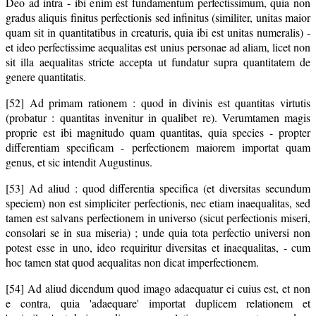
Deo ad intra - ibi enim est fundamentum perfectissimum, quia non
gradus aliquis finitus perfectionis sed infinitus (similiter, unitas maior
quam sit in quantitatibus in creaturis, quia ibi est unitas numeralis) -
et ideo perfectissime aequalitas est unius personae ad aliam, licet non
sit illa aequalitas stricte accepta ut fundatur supra quantitatem de
genere quantitatis.
[52] Ad primam rationem : quod in divinis est quantitas virtutis
(probatur : quantitas invenitur in qualibet re). Verumtamen magis
proprie est ibi magnitudo quam quantitas, quia species - propter
differentiam specificam - perfectionem maiorem importat quam
genus, et sic intendit Augustinus.
[53] Ad aliud : quod differentia specifica (et diversitas secundum
speciem) non est simpliciter perfectionis, nec etiam inaequalitas, sed
tamen est salvans perfectionem in universo (sicut perfectionis miseri,
consolari se in sua miseria) ; unde quia tota perfectio universi non
potest esse in uno, ideo requiritur diversitas et inaequalitas, - cum
hoc tamen stat quod aequalitas non dicat imperfectionem.
[54] Ad aliud dicendum quod imago adaequatur ei cuius est, et non
e contra, quia 'adaequare' importat duplicem relationem et