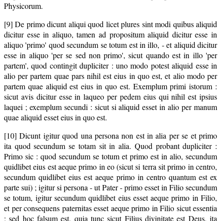
Physicorum.
[9] De primo dicunt aliqui quod licet plures sint modi quibus aliquid
dicitur esse in aliquo, tamen ad propositum aliquid dicitur esse in
aliquo 'primo' quod secundum se totum est in illo, - et aliquid dicitur
esse in aliquo 'per se sed non primo', sicut quando est in illo 'per
partem', quod contingit dupliciter : uno modo potest aliquid esse in
alio per partem quae pars nihil est eius in quo est, et alio modo per
partem quae aliquid est eius in quo est. Exemplum primi istorum :
sicut avis dicitur esse in laqueo per pedem eius qui nihil est ipsius
laquei ; exemplum secundi : sicut si aliquid esset in alio per manum
quae aliquid esset eius in quo est.
[10] Dicunt igitur quod una persona non est in alia per se et primo
ita quod secundum se totam sit in alia. Quod probant dupliciter :
Primo sic : quod secundum se totum et primo est in alio, secundum
quidlibet eius est aeque primo in eo (sicut si terra sit primo in centro,
secundum quidlibet eius est aeque primo in centro quantum est ex
parte sui) ; igitur si persona - ut Pater - primo esset in Filio secundum
se totum, igitur secundum quidlibet eius esset aeque primo in Filio,
et per consequens paternitas esset aeque primo in Filio sicut essentia
; sed hoc falsum est, quia tunc sicut Filius divinitate est Deus, ita