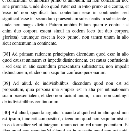
sine primitate. Unde dico quod Pater est in Filio primo et e contra, et
'esse in' non significat hoc contentum esse in continente, sed
significat 'esse in' secundum praesentiam subsistentis in subsistente ;
unde non magis dicitur Patrem ambire Filium quam e contra : si
enim duo corpora essent simul in eodem loco (ut duo corpora
gloriosa), utrumque esset in loco 'primo', non tamen unum in alio
sicut contentum in continente.
[38] Ad primam rationem principalem dicendum quod esse in alio
quod causat unitatem et impedit distinctionem, est causa confusionis
; sed esse in alio secundum praesentiam subsistenter, non impedit
distinctionem, et ideo non sequitur confusio personarum.
[39] Ad aliud, de indivisibilibus, dicendum quod non est ad
propositum, quia persona una simplex est in alia per intimationem
suam praesentialem, et ideo non faciunt unum, - quod non contingit
de indivisibilibus continuorum.
[40] Ad aliud, quando arguitur 'quando aliquid est in alio quod non
est ipsum, tunc erit compositio', dicendum quod non sequitur nisi sit
in eo formaliter vel ut integrant unum actum vel unam potentiam. Et
dico quod non sequitur 'si aliquid est in essentia quod non est quid,