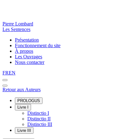
Pierre Lombard
Les Sentences
Présentation
Fonctionnement du site
À propos
Les Ouvrages
Nous contacter
FR
EN
Retour aux Auteurs
PROLOGUS
Livre I
Distinctio I
Distinctio II
Distinctio III
Livre III