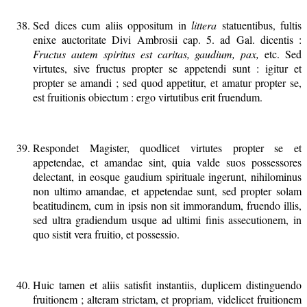
Sed dices cum aliis oppositum in
littera
statuentibus, fultis
enixe auctoritate Divi Ambrosii cap. 5. ad Gal. dicentis :
Fructus autem spiritus est caritas, gaudium, pax,
etc. Sed
virtutes, sive fructus propter se appetendi sunt : igitur et
propter se amandi ; sed quod appetitur, et amatur propter se,
est fruitionis obiectum : ergo virtutibus erit fruendum.
Respondet Magister, quodlicet virtutes propter se et
appetendae, et amandae sint, quia valde suos possessores
delectant, in eosque gaudium spirituale ingerunt, nihilominus
non ultimo amandae, et appetendae sunt, sed propter solam
beatitudinem, cum in ipsis non sit immorandum, fruendo illis,
sed ultra gradiendum usque ad ultimi finis assecutionem, in
quo sistit vera fruitio, et possessio.
Huic tamen et aliis satisfit instantiis, duplicem distinguendo
fruitionem ; alteram strictam, et propriam, videlicet fruitionem