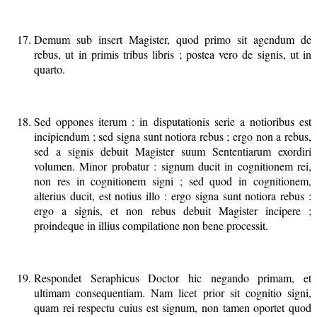
Demum sub insert Magister, quod primo sit agendum de
rebus, ut in primis tribus libris ; postea vero de signis, ut in
quarto.
Sed oppones iterum : in disputationis serie a notioribus est
incipiendum ; sed signa sunt notiora rebus ; ergo non a rebus,
sed a signis debuit Magister suum Sententiarum exordiri
volumen. Minor probatur : signum ducit in cognitionem rei,
non res in cognitionem signi ; sed quod in cognitionem,
alterius ducit, est notius illo : ergo signa sunt notiora rebus :
ergo a signis, et non rebus debuit Magister incipere ;
proindeque in illius compilatione non bene processit.
Respondet Seraphicus Doctor hic negando primam, et
ultimam consequentiam. Nam licet prior sit cognitio signi,
quam rei respectu cuius est signum, non tamen oportet quod