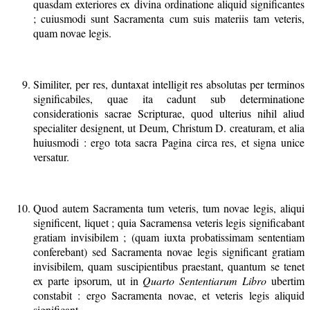
quasdam exteriores ex divina ordinatione aliquid significantes
; cuiusmodi sunt Sacramenta cum suis materiis tam veteris,
quam novae legis.
Similiter, per res, duntaxat intelligit res absolutas per terminos
significabiles, quae ita cadunt sub determinatione
considerationis sacrae Scripturae, quod ulterius nihil aliud
specialiter designent, ut Deum, Christum D. creaturam, et alia
huiusmodi : ergo tota sacra Pagina circa res, et signa unice
versatur.
Quod autem Sacramenta tum veteris, tum novae legis, aliqui
significent, liquet ; quia Sacramensa veteris legis significabant
gratiam invisibilem ; (quam iuxta probatissimam sententiam
conferebant) sed Sacramenta novae legis significant gratiam
invisibilem, quam suscipientibus praestant, quantum se tenet
ex parte ipsorum, ut in
Quarto Sententiarum Libro
ubertim
constabit : ergo Sacramenta novae, et veteris legis aliquid
significant.