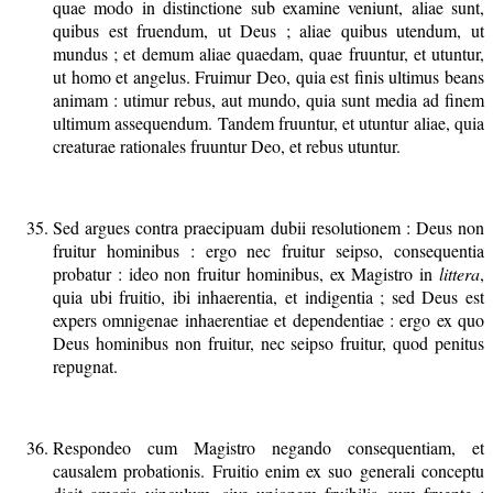
quae modo in distinctione sub examine veniunt, aliae sunt,
quibus est fruendum, ut Deus ; aliae quibus utendum, ut
mundus ; et demum aliae quaedam, quae fruuntur, et utuntur,
ut homo et angelus. Fruimur Deo, quia est finis ultimus beans
animam : utimur rebus, aut mundo, quia sunt media ad finem
ultimum assequendum. Tandem fruuntur, et utuntur aliae, quia
creaturae rationales fruuntur Deo, et rebus utuntur.
Sed argues contra praecipuam dubii resolutionem : Deus non
fruitur hominibus : ergo nec fruitur seipso, consequentia
probatur : ideo non fruitur hominibus, ex Magistro in
littera
,
quia ubi fruitio, ibi inhaerentia, et indigentia ; sed Deus est
expers omnigenae inhaerentiae et dependentiae : ergo ex quo
Deus hominibus non fruitur, nec seipso fruitur, quod penitus
repugnat.
Respondeo cum Magistro negando consequentiam, et
causalem probationis. Fruitio enim ex suo generali conceptu