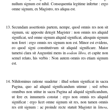
nullum signum est nihil. Consequentia legitime infertur : ergo
omne signum, ex Magistro, res aliqua est.
Secundam assertionis partem, nempe, quod omnis res non sit
signum, sic apposite detegit Magister : non omnis res aliquid
significat, sed omne signum aliquid significat, alioquin signum
non foret : ergo omnis res signum non est. Minor est evidens,
eo quod signi constitutivum sit aliquid significare. Maior
tametsi clara sit Augustini mens in
eodem libro,
et capite non
semel relato, his verbis : Non autem omnis res etiam signum
est.
Nihilominus ratione suadetur : illud solum significat in sacra
Pagina, quo ad aliquid significandum utimur ; sed rebus
omnibus non utitur in sacra Pagina ad aliquid significandum,
ut fere ex innumeris constat : ergo non omnis res aliquid
significat : ergo licet omne signum sit res, non tamen omnis
res erit signum : ac proinde recte statuit Magister in
littera
,