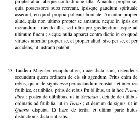
propter aliud absque contraditione ulla. Amantur propter se,
quia possessores suos recreant, ipsisque gaudium spirituale
asserunt, eo quod propria polleant bonitate. Amantur propter
aliud, quia non ultimo propter se amantur, neque in ipsis est
morandum, fruendo illis, sed ultra pro grediendum usque ad
ultimum finem ; sicque nulla apparet contra dictio in eo quod
virtutes amentur propter se, et propter aliud, sive per se, et per
accidens, ut lustranti patebit.
Tandem Magister recapitulat ea, quae dicta sunt, ostendens
secundum quem ordinem de eis sit agendum. Prius enim de
rebus, quam de signis esse pertractandum constat ; et inter res
fruibiles, et utibiles, prius de rebus fruibilibus, ut in hoc
Primo
libro
; postea de utibilibus, ut in
Secundo
; deinde de utilibus
ordinatis ad fruibilia, ut in
Tertio
; et demum de signis, ut in
Quarto
disputat. Et haec de tertia, et ultima parte huius
distinctionis dicta sint satis.