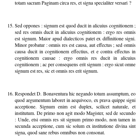
totam sacram Paginam circa res, et signa specialiter versari ?
Sed oppones : signum est quod ducit in alicuius cognitionem ;
sed res omnis ducit in alicuius cognitionem : ergo res omnis
est signum. Maior apud dialecticos patet ex diffinitione signi.
Minor probatur : omnis res est causa, aut effectus ; sed omnis
causa ducit in cognitionem effectius, et e contra effectus in
cognitionem causae : ergo omnis res ducit in alicuius
cognitionem ; ac per consequens erit signum : ergo sicut omne
signum est res, sic et omnis res erit signum.
Respondet D. Bonaventura hic negando totum assumptum, eo
quod argumentum laboret in aequivoco, ex prava quippe signi
acceptione. Signum enim est duplex, scilicet naturale, et
institutum. De primo non agit modo Magister, sed de secundo
: Unde, etsi omnis res sit signum primo modo, non tamen in
secunda acceptione, cum sic solum ex institutione divina sint
signa, quod sane rebus omnibus non consonat.