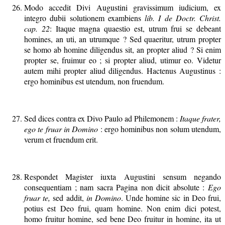
Modo accedit Divi Augustini gravissimum iudicium, ex
integro dubii solutionem exambiens
lib. I de Doctr. Christ.
cap. 22
: Itaque magna quaestio est, utrum frui se debeant
homines, an uti, an utrumque ? Sed quaeritur, utrum propter
se homo ab homine diligendus sit, an propter aliud ? Si enim
propter se, fruimur eo ; si propter aliud, utimur eo. Videtur
autem mihi propter aliud diligendus. Hactenus Augustinus :
ergo hominibus est utendum, non fruendum.
Sed dices contra ex Divo Paulo ad Philemonem :
Itaque frater,
ego te fruar in Domino
: ergo hominibus non solum utendum,
verum et fruendum erit.
Respondet Magister iuxta Augustini sensum negando
consequentiam ; nam sacra Pagina non dicit absolute :
Ego
fruar te,
sed addit,
in Domino
. Unde homine sic in Deo frui,
potius est Deo frui, quam homine. Non enim dici potest,
homo fruitur homine, sed bene Deo fruitur in homine, ita ut