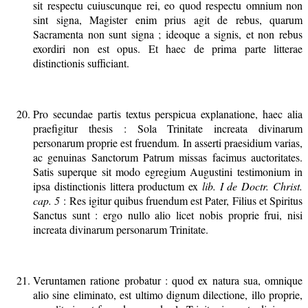
sit respectu cuiuscunque rei, eo quod respectu omnium non
sint signa, Magister enim prius agit de rebus, quarum
Sacramenta non sunt signa ; ideoque a signis, et non rebus
exordiri non est opus. Et haec de prima parte litterae
distinctionis sufficiant.
Pro secundae partis textus perspicua explanatione, haec alia
praefigitur thesis : Sola Trinitate increata divinarum
personarum proprie est fruendum. In asserti praesidium varias,
ac genuinas Sanctorum Patrum missas facimus auctoritates.
Satis superque sit modo egregium Augustini testimonium in
ipsa distinctionis littera productum ex
lib. I de Doctr. Christ.
cap. 5
: Res igitur quibus fruendum est Pater, Filius et Spiritus
Sanctus sunt : ergo nullo alio licet nobis proprie frui, nisi
increata divinarum personarum Trinitate.
Veruntamen ratione probatur : quod ex natura sua, omnique
alio sine eliminato, est ultimo dignum dilectione, illo proprie,