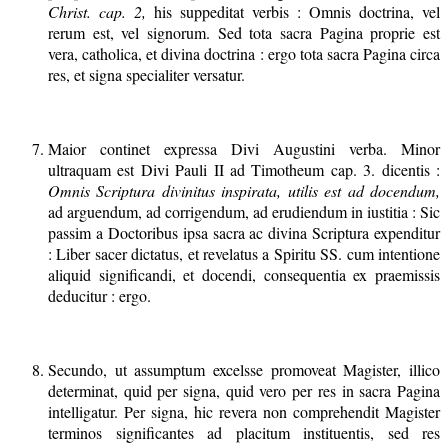
Christ. cap. 2,
his suppeditat verbis : Omnis doctrina, vel
rerum est, vel signorum. Sed tota sacra Pagina proprie est
vera, catholica, et divina doctrina : ergo tota sacra Pagina circa
res, et signa specialiter versatur.
Maior continet expressa Divi Augustini verba. Minor
ultraquam est Divi Pauli II ad Timotheum cap. 3. dicentis :
Omnis Scriptura divinitus inspirata, utilis est ad docendum,
ad arguendum, ad corrigendum, ad erudiendum in iustitia : Sic
passim a Doctoribus ipsa sacra ac divina Scriptura expenditur
: Liber sacer dictatus, et revelatus a Spiritu SS. cum intentione
aliquid significandi, et docendi, consequentia ex praemissis
deducitur : ergo.
Secundo, ut assumptum excelsse promoveat Magister, illico
determinat, quid per signa, quid vero per res in sacra Pagina
intelligatur. Per signa, hic revera non comprehendit Magister
terminos significantes ad placitum instituentis, sed res