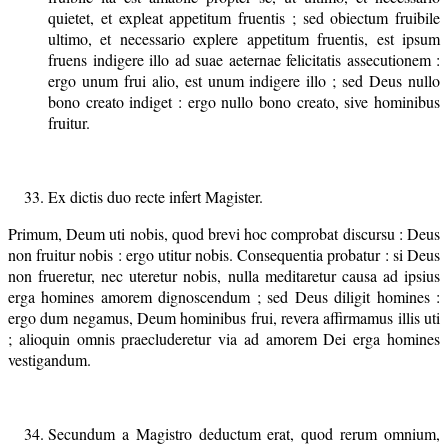
quietet, et expleat appetitum fruentis ; sed obiectum fruibile
ultimo, et necessario explere appetitum fruentis, est ipsum
fruens indigere illo ad suae aeternae felicitatis assecutionem :
ergo unum frui alio, est unum indigere illo ; sed Deus nullo
bono creato indiget : ergo nullo bono creato, sive hominibus
fruitur.
Ex dictis duo recte infert Magister.
Primum, Deum uti nobis, quod brevi hoc comprobat discursu : Deus
non fruitur nobis : ergo utitur nobis. Consequentia probatur : si Deus
non frueretur, nec uteretur nobis, nulla meditaretur causa ad ipsius
erga homines amorem dignoscendum ; sed Deus diligit homines :
ergo dum negamus, Deum hominibus frui, revera affirmamus illis uti
; alioquin omnis praecluderetur via ad amorem Dei erga homines
vestigandum.
Secundum a Magistro deductum erat, quod rerum omnium,