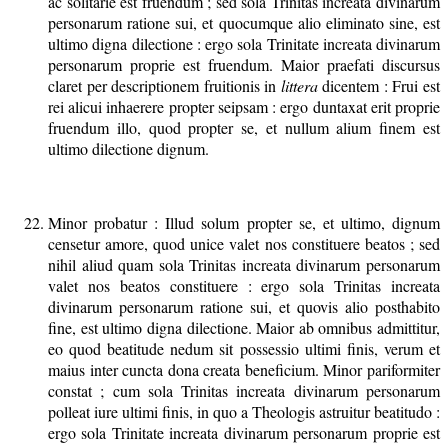
ac solitarie est fruendum ; sed sola Trinitas increata divinarum
personarum ratione sui, et quocumque alio eliminato sine, est
ultimo digna dilectione : ergo sola Trinitate increata divinarum
personarum proprie est fruendum. Maior praefati discursus
claret per descriptionem fruitionis in
littera
dicentem : Frui est
rei alicui inhaerere propter seipsam : ergo duntaxat erit proprie
fruendum illo, quod propter se, et nullum alium finem est
ultimo dilectione dignum.
Minor probatur : Illud solum propter se, et ultimo, dignum
censetur amore, quod unice valet nos constituere beatos ; sed
nihil aliud quam sola Trinitas increata divinarum personarum
valet nos beatos constituere : ergo sola Trinitas increata
divinarum personarum ratione sui, et quovis alio posthabito
fine, est ultimo digna dilectione. Maior ab omnibus admittitur,
eo quod beatitude nedum sit possessio ultimi finis, verum et
maius inter cuncta dona creata beneficium. Minor pariformiter
constat ; cum sola Trinitas increata divinarum personarum
polleat iure ultimi finis, in quo a Theologis astruitur beatitudo :
ergo sola Trinitate increata divinarum personarum proprie est