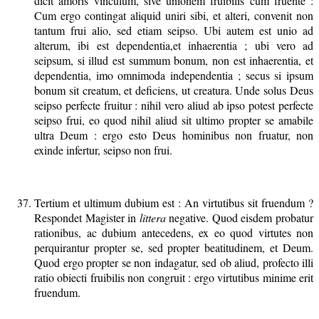
dicit amoris vinculum, sive unionem fruibilis cum fruente :
Cum ergo contingat aliquid uniri sibi, et alteri, convenit non
tantum frui alio, sed etiam seipso. Ubi autem est unio ad
alterum, ibi est dependentia,et inhaerentia ; ubi vero ad
seipsum, si illud est summum bonum, non est inhaerentia, et
dependentia, imo omnimoda independentia ; secus si ipsum
bonum sit creatum, et deficiens, ut creatura. Unde solus Deus
seipso perfecte fruitur : nihil vero aliud ab ipso potest perfecte
seipso frui, eo quod nihil aliud sit ultimo propter se amabile
ultra Deum : ergo esto Deus hominibus non fruatur, non
exinde infertur, seipso non frui.
Tertium et ultimum dubium est : An virtutibus sit fruendum ?
Respondet Magister in
littera
negative. Quod eisdem probatur
rationibus, ac dubium antecedens, ex eo quod virtutes non
perquirantur propter se, sed propter beatitudinem, et Deum.
Quod ergo propter se non indagatur, sed ob aliud, profecto illi
ratio obiecti fruibilis non congruit : ergo virtutibus minime erit
fruendum.