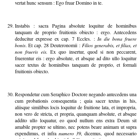
vertat hunc sensum : Ego fruar Domino in te.
Instabis : sacra Pagina absolute loquitur de hominibus
tanquam de proprio fruitionis obiecto : ergo. Antecedens
deducitur expresse ex cap. 7 Eccles. :
In die bona fruere
bonis
. Et cap. 28 Deuteronomii :
Filios generabis, et filias, et
non frueris eis.
Ex quo insertur, quod si non peccarent,
fruerentur eis : ergo absolute, et absque ad dito ullo loquitur
sacer textus de hominibus tanquam de proprio, et formali
fruitionis obiecto.
Respondetur cum Seraphico Doctore negando antecedens una
cum probationis consequentia ; quia sacer textus in his,
aliisque similibus locis loquitur de fruitione lata, et impropria,
non vero de stricta, et propria, quanquam absolute, et absque
addito ullo loquatur, eo quod nullum ens extra Deum sit
amabile propter se ultimo, nec potens beare animam ut supra
expendimus, et infra
numero 39,
dicemus, quod necessario