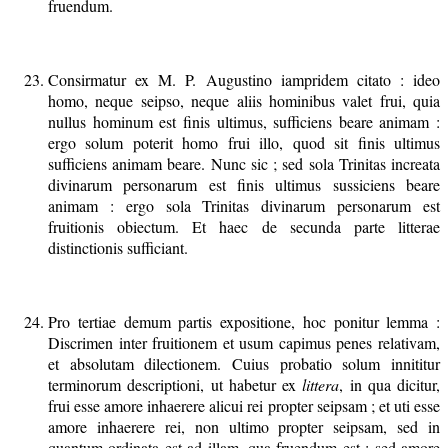
fruendum.
Consirmatur ex M. P. Augustino iampridem citato : ideo
homo, neque seipso, neque aliis hominibus valet frui, quia
nullus hominum est finis ultimus, sufficiens beare animam :
ergo solum poterit homo frui illo, quod sit finis ultimus
sufficiens animam beare. Nunc sic ; sed sola Trinitas increata
divinarum personarum est finis ultimus sussiciens beare
animam : ergo sola Trinitas divinarum personarum est
fruitionis obiectum. Et haec de secunda parte litterae
distinctionis sufficiant.
Pro tertiae demum partis expositione, hoc ponitur lemma :
Discrimen inter fruitionem et usum capimus penes relativam,
et absolutam dilectionem. Cuius probatio solum innititur
terminorum descriptioni, ut habetur ex
littera
, in qua dicitur,
frui esse amore inhaerere alicui rei propter seipsam ; et uti esse
amore inhaerere rei, non ultimo propter seipsam, sed in
quantum ordinata est ad illam, qua fruendum est ; sed amore