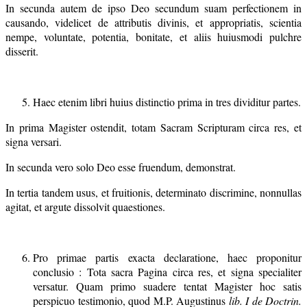
In secunda autem de ipso Deo secundum suam perfectionem in
causando, videlicet de attributis divinis, et appropriatis, scientia
nempe, voluntate, potentia, bonitate, et aliis huiusmodi pulchre
disserit.
Haec etenim libri huius distinctio prima in tres dividitur partes.
In prima Magister ostendit, totam Sacram Scripturam circa res, et
signa versari.
In secunda vero solo Deo esse fruendum, demonstrat.
In tertia tandem usus, et fruitionis, determinato discrimine, nonnullas
agitat, et argute dissolvit quaestiones.
Pro primae partis exacta declaratione, haec proponitur
conclusio : Tota sacra Pagina circa res, et signa specialiter
versatur. Quam primo suadere tentat Magister hoc satis
perspicuo testimonio, quod M.P. Augustinus
lib. I de Doctrin.