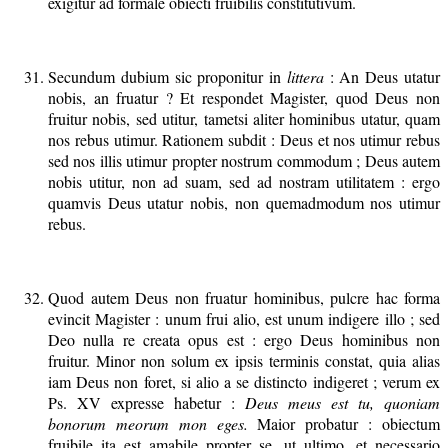
exigitur ad formale obiecti fruibilis constitutivum.
Secundum dubium sic proponitur in
littera
: An Deus utatur
nobis, an fruatur ? Et respondet Magister, quod Deus non
fruitur nobis, sed utitur, tametsi aliter hominibus utatur, quam
nos rebus utimur. Rationem subdit : Deus et nos utimur rebus
sed nos illis utimur propter nostrum commodum ; Deus autem
nobis utitur, non ad suam, sed ad nostram utilitatem : ergo
quamvis Deus utatur nobis, non quemadmodum nos utimur
rebus.
Quod autem Deus non fruatur hominibus, pulcre hac forma
evincit Magister : unum frui alio, est unum indigere illo ; sed
Deo nulla re creata opus est : ergo Deus hominibus non
fruitur. Minor non solum ex ipsis terminis constat, quia alias
iam Deus non foret, si alio a se distincto indigeret ; verum ex
Ps. XV expresse habetur :
Deus meus est tu, quoniam
bonorum meorum mon eges.
Maior probatur : obiectum
fruibile ita est amabile propter se, ut ultimo, et necessario