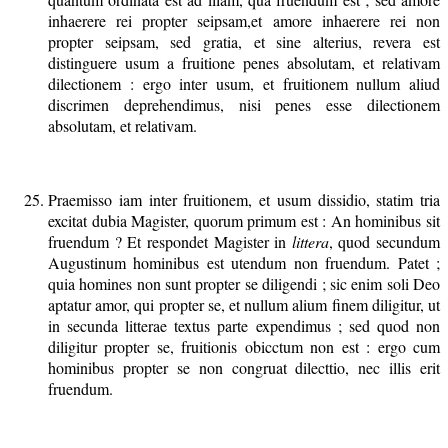
inhaerere rei propter seipsam,et amore inhaerere rei non
propter seipsam, sed gratia, et sine alterius, revera est
distinguere usum a fruitione penes absolutam, et relativam
dilectionem : ergo inter usum, et fruitionem nullum aliud
discrimen deprehendimus, nisi penes esse dilectionem
absolutam, et relativam.
Praemisso iam inter fruitionem, et usum dissidio, statim tria
excitat dubia Magister, quorum primum est : An hominibus sit
fruendum ? Et respondet Magister in
littera
, quod secundum
Augustinum hominibus est utendum non fruendum. Patet ;
quia homines non sunt propter se diligendi ; sic enim soli Deo
aptatur amor, qui propter se, et nullum alium finem diligitur, ut
in secunda litterae textus parte expendimus ; sed quod non
diligitur propter se, fruitionis obicctum non est : ergo cum
hominibus propter se non congruat dilecttio, nec illis erit
fruendum.