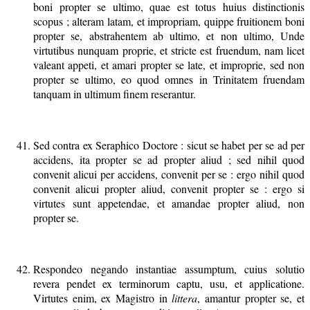
boni propter se ultimo, quae est totus huius distinctionis
scopus ; alteram latam, et impropriam, quippe fruitionem boni
propter se, abstrahentem ab ultimo, et non ultimo, Unde
virtutibus nunquam proprie, et stricte est fruendum, nam licet
valeant appeti, et amari propter se late, et improprie, sed non
propter se ultimo, eo quod omnes in Trinitatem fruendam
tanquam in ultimum finem reserantur.
Sed contra ex Seraphico Doctore : sicut se habet per se ad per
accidens, ita propter se ad propter aliud ; sed nihil quod
convenit alicui per accidens, convenit per se : ergo nihil quod
convenit alicui propter aliud, convenit propter se : ergo si
virtutes sunt appetendae, et amandae propter aliud, non
propter se.
Respondeo negando instantiae assumptum, cuius solutio
revera pendet ex terminorum captu, usu, et applicatione.
Virtutes enim, ex Magistro in
littera
, amantur propter se, et