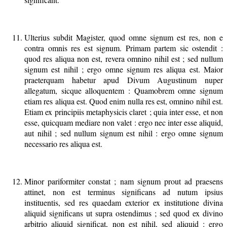
Ulterius subdit Magister, quod omne signum est res, non e
contra omnis res est signum. Primam partem sic ostendit :
quod res aliqua non est, revera omnino nihil est ; sed nullum
signum est nihil ; ergo omne signum res aliqua est. Maior
praeterquam habetur apud Divum Augustinum nuper
allegatum, sicque alloquentem : Quamobrem omne signum
etiam res aliqua est. Quod enim nulla res est, omnino nihil est.
Etiam ex principiis metaphysicis claret ; quia inter esse, et non
esse, quicquam mediare non valet : ergo nec inter esse aliquid,
aut nihil ; sed nullum signum est nihil : ergo omne signum
necessario res aliqua est.
Minor pariformiter constat ; nam signum prout ad praesens
attinet, non est terminus significans ad nutum ipsius
instituentis, sed res quaedam exterior ex institutione divina
aliquid significans ut supra ostendimus ; sed quod ex divino
arbitrio aliquid significat, non est nihil, sed aliquid : ergo