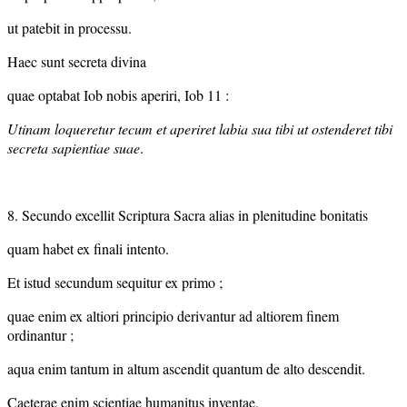
ut patebit in processu.
Haec sunt secreta divina
quae optabat Iob nobis aperiri, Iob 11 :
Utinam loqueretur tecum et aperiret labia sua tibi ut ostenderet tibi
secreta sapientiae suae
.
8. Secundo excellit Scriptura Sacra alias in plenitudine bonitatis
quam habet ex finali intento.
Et istud secundum sequitur ex primo ;
quae enim ex altiori principio derivantur ad altiorem finem
ordinantur ;
aqua enim tantum in altum ascendit quantum de alto descendit.
Caeterae enim scientiae humanitus inventae,