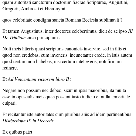
quam autoritati sanctorum doctorum Sacrae Scripturae, Augustini,
Gregorii, Ambrosii et Hieronymi,
quos celebritate condigna sancta Romana Ecclesia sublimavit ?
Et tamen Augustinus, inter doctores celeberrimus, dicit de se ipso
III
De Trinitate
circa principium :
Noli meis litteris quasi scripturis canonicis inservire, sed in illis et
quod non credebas, cum inveneris, incunctanter crede, in istis autem
quod certum non habebas, nisi certum intellexeris, noli firmum
retinere.
Et
Ad Vincentium victorem libro II
:
Negare non possum nec debeo, sicut in ipsis maioribus, ita multa
esse in opusculis meis quae possunt iusto iudicio et nulla temeritate
culpari.
Et recitantur iste autoritates cum pluribus aliis ad idem pertinentibus
Distinctione IX in Decretis
.
Ex quibus patet