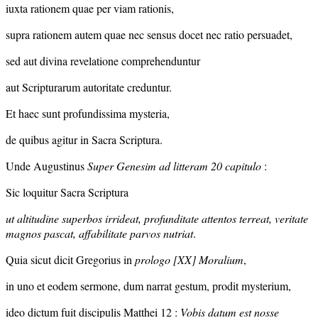
iuxta rationem quae per viam rationis,
supra rationem autem quae nec sensus docet nec ratio persuadet,
sed aut divina revelatione comprehenduntur
aut Scripturarum autoritate creduntur.
Et haec sunt profundissima mysteria,
de quibus agitur in Sacra Scriptura.
Unde Augustinus
Super Genesim ad litteram
20 capitulo
:
Sic loquitur Sacra Scriptura
ut altitudine superbos irrideat, profunditate attentos terreat, veritate
magnos pascat, affabilitate parvos nutriat
.
Quia sicut dicit Gregorius in
prologo
[XX]
Moralium
,
in uno et eodem sermone, dum narrat gestum, prodit mysterium,
ideo dictum fuit discipulis Matthei 12 :
Vobis datum est nosse