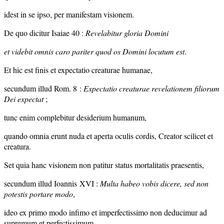
idest in se ipso, per manifestam visionem.
De quo dicitur Isaiae 40 :
Revelabitur gloria Domini
et videbit omnis caro pariter quod os Domini locutum est
.
Et hic est finis et expectatio creaturae humanae,
secundum illud Rom. 8 :
Expectatio creaturae revelationem filiorum
Dei expectat
;
tunc enim complebitur desiderium humanum,
quando omnia erunt nuda et aperta oculis cordis, Creator scilicet et
creatura.
Set quia hanc visionem non patitur status mortalitatis praesentis,
secundum illud Ioannis XVI :
Multa habeo vobis dicere, sed non
potestis portare modo
,
ideo ex primo modo infimo et imperfectissimo non deducimur ad
supremum et perfectissimum