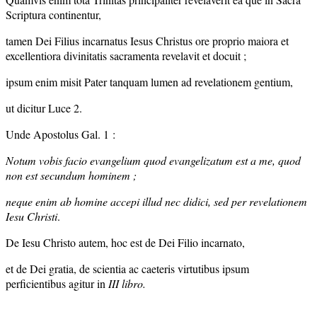
Scriptura continentur,
tamen Dei Filius incarnatus Iesus Christus ore proprio maiora et
excellentiora divinitatis sacramenta revelavit et docuit ;
ipsum enim misit Pater tanquam lumen ad revelationem gentium,
ut dicitur Luce 2.
Unde Apostolus Gal. 1 :
Notum vobis facio evangelium quod evangelizatum est a me, quod
non est secundum hominem ;
neque enim ab homine accepi illud nec didici, sed per revelationem
Iesu Christi
.
De Iesu Christo autem, hoc est de Dei Filio incarnato,
et de Dei gratia, de scientia ac caeteris virtutibus ipsum
perficientibus agitur in
III libro.