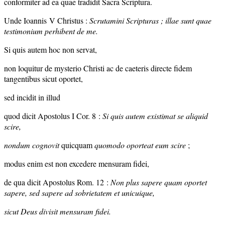
conformiter ad ea quae tradidit Sacra Scriptura.
Unde Ioannis V Christus :
Scrutamini Scripturas ; illae sunt quae
testimonium perhibent de me.
Si quis autem hoc non servat,
non loquitur de mysterio Christi ac de caeteris directe fidem
tangentibus sicut oportet,
sed incidit in illud
quod dicit Apostolus I Cor. 8 :
Si quis autem existimat se aliquid
scire,
nondum cognovit
quicquam
quomodo oporteat eum scire
;
modus enim est non excedere mensuram fidei,
de qua dicit Apostolus Rom. 12 :
Non plus sapere quam oportet
sapere, sed sapere ad sobrietatem et unicuique,
sicut Deus divisit mensuram fidei.