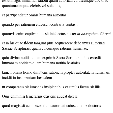
est ut magis innitamur rationi quam autoritati cuiuscunque doctoris,
quantumcunque celebris vel solennis,
et parvipendatur omnis humana autoritas,
quando per rationem elucescit contraria veritas ;
quamvis enim captivandus sit intellectus noster
in obsequium Christi
et in his quae fidem tangunt plus acquiescere debeamus autoritati
Sacrae Scripturae, quam cuicumque rationis humanae,
quia divina notitia, quam exprimit Sacra Scriptura, plus excedit
humanam notitiam quam humana notitia bestiales,
tamen omnis homo dimittens rationem propter autoritatem humanam
incidit in insipientiam bestialem
ut comparatus sit iumentis insipientibus et similis factus sit illis.
Quis enim nisi temerarius existens audeat dicere
quod magis sit acquiescendum autoritati cuiuscumque doctoris