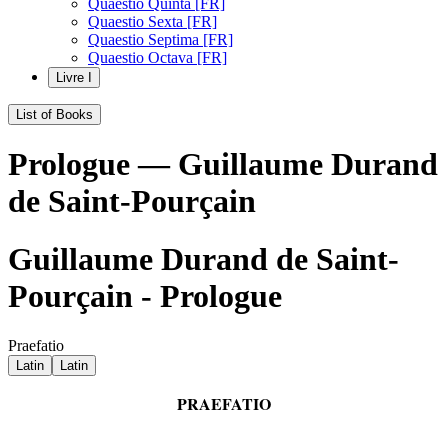
Quaestio Quinta [FR]
Quaestio Sexta [FR]
Quaestio Septima [FR]
Quaestio Octava [FR]
Livre I
List of Books
Prologue — Guillaume Durand
de Saint-Pourçain
Guillaume Durand de Saint-
Pourçain - Prologue
Praefatio
Latin
Latin
PRAEFATIO