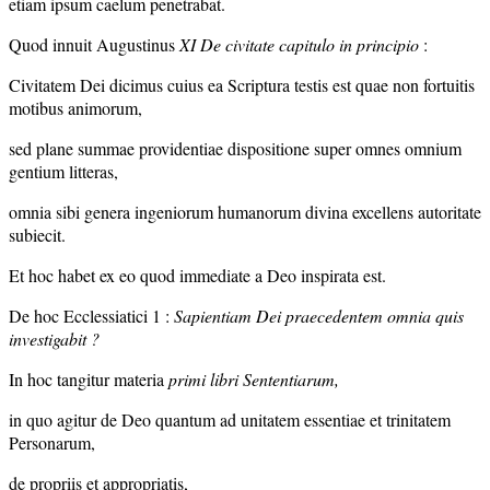
etiam ipsum caelum penetrabat.
Quod innuit Augustinus
XI De civitate capitulo in principio
:
Civitatem Dei dicimus cuius ea Scriptura testis est quae non fortuitis
motibus animorum,
sed plane summae providentiae dispositione super omnes omnium
gentium litteras,
omnia sibi genera ingeniorum humanorum divina excellens autoritate
subiecit.
Et hoc habet ex eo quod immediate a Deo inspirata est.
De hoc Ecclessiatici 1 :
Sapientiam Dei praecedentem omnia quis
investigabit ?
In hoc tangitur materia
primi libri Sententiarum,
in quo agitur de Deo quantum ad unitatem essentiae et trinitatem
Personarum,
de propriis et appropriatis,