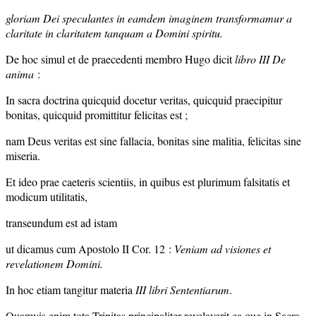
gloriam Dei speculantes in eamdem imaginem transformamur a
claritate in claritatem tanquam a Domini spiritu.
De hoc simul et de praecedenti membro Hugo dicit
libro III De
anima
:
In sacra doctrina quicquid docetur veritas, quicquid praecipitur
bonitas, quicquid promittitur felicitas est ;
nam Deus veritas est sine fallacia, bonitas sine malitia, felicitas sine
miseria.
Et ideo prae caeteris scientiis, in quibus est plurimum falsitatis et
modicum utilitatis,
transeundum est ad istam
ut dicamus cum Apostolo II Cor. 12 :
Veniam ad visiones et
revelationem Domini.
In hoc etiam tangitur materia
III libri Sententiarum
.
Quamvis enim tota Trinitas principaliter revelaverit ea que in Sacra