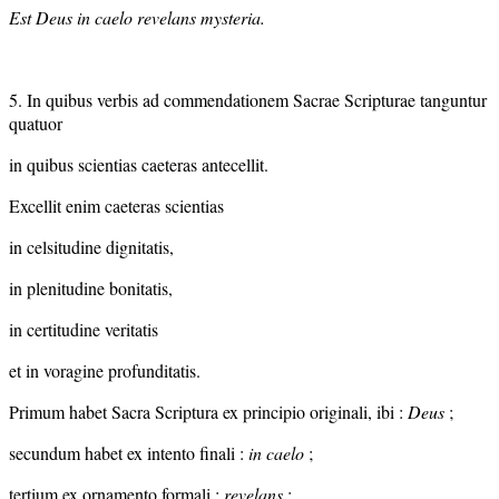
Est Deus in caelo revelans mysteria.
5. In quibus verbis ad commendationem Sacrae Scripturae tanguntur
quatuor
in quibus scientias caeteras antecellit.
Excellit enim caeteras scientias
in celsitudine dignitatis,
in plenitudine bonitatis,
in certitudine veritatis
et in voragine profunditatis.
Primum habet Sacra Scriptura ex principio originali, ibi :
Deus
;
secundum habet ex intento finali :
in caelo
;
tertium ex ornamento formali :
revelans
;