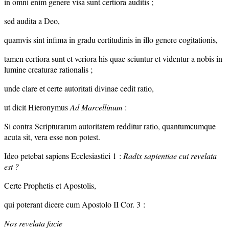
in omni enim genere visa sunt certiora auditis ;
sed audita a Deo,
quamvis sint infima in gradu certitudinis in illo genere cogitationis,
tamen certiora sunt et veriora his quae sciuntur et videntur a nobis in
lumine creaturae rationalis ;
unde clare et certe autoritati divinae cedit ratio,
ut dicit Hieronymus
Ad Marcellinum
:
Si contra Scripturarum autoritatem redditur ratio, quantumcumque
acuta sit, vera esse non potest.
Ideo petebat sapiens Ecclesiastici 1 :
Radix sapientiae cui revelata
est ?
Certe Prophetis et Apostolis,
qui poterant dicere cum Apostolo II Cor. 3 :
Nos revelata facie