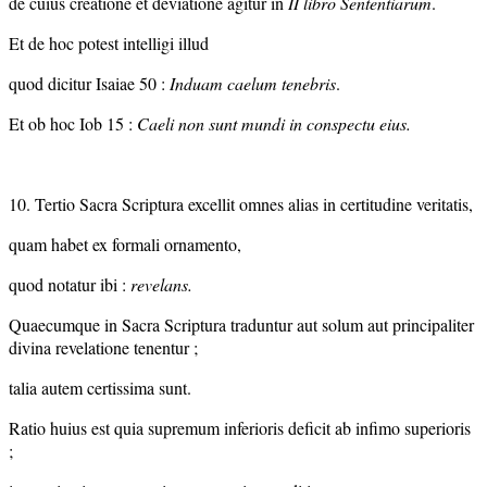
de cuius creatione et deviatione agitur in
II libro Sententiarum
.
Et de hoc potest intelligi illud
quod dicitur Isaiae 50 :
Induam caelum tenebris
.
Et ob hoc Iob 15 :
Caeli non sunt mundi in conspectu eius.
10. Tertio Sacra Scriptura excellit omnes alias in certitudine veritatis,
quam habet ex formali ornamento,
quod notatur ibi :
revelans.
Quaecumque in Sacra Scriptura traduntur aut solum aut principaliter
divina revelatione tenentur ;
talia autem certissima sunt.
Ratio huius est quia supremum inferioris deficit ab infimo superioris
;