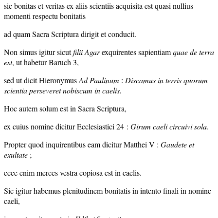
sic bonitas et veritas ex aliis scientiis acquisita est quasi nullius
momenti respectu bonitatis
ad quam Sacra Scriptura dirigit et conducit.
Non simus igitur sicut
filii Agar
exquirentes sapientiam
quae de terra
est
, ut habetur Baruch 3,
sed ut dicit Hieronymus
Ad Paulinum
:
Discamus in terris quorum
scientia perseveret nobiscum in caelis.
Hoc autem solum est in Sacra Scriptura,
ex cuius nomine dicitur Ecclesiastici 24 :
Girum caeli circuivi sola
.
Propter quod inquirentibus eam dicitur Matthei V :
Gaudete et
exultate
;
ecce enim merces vestra copiosa est in caelis.
Sic igitur habemus plenitudinem bonitatis in intento finali in nomine
caeli,