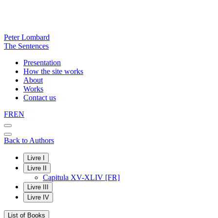
Peter Lombard
The Sentences
Presentation
How the site works
About
Works
Contact us
FR
EN
Back to Authors
Livre I
Livre II
Capitula XV-XLIV [FR]
Livre III
Livre IV
List of Books