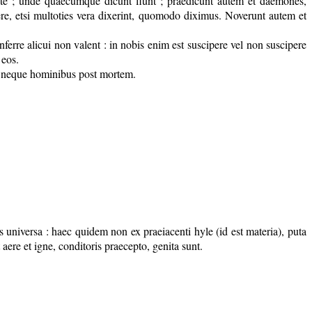
nte ; unde quaecumque dicunt fiunt ; praedicunt autem et daemones,
e, etsi multoties vera dixerint, quomodo diximus. Noverunt autem et
ferre alicui non valent : in nobis enim est suscipere vel non suscipere
 eos.
m neque hominibus post mortem.
ns universa : haec quidem non ex praeiacenti hyle (id est materia), puta
aere et igne, conditoris praecepto, genita sunt.