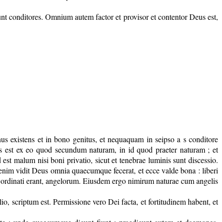
unt conditores. Omnium autem factor et provisor et contentor Deus est,
onus existens et in bono genitus, et nequaquam in seipso a s conditore
rsus est ex eo quod secundum naturam, in id quod praeter naturam ; et
est malum nisi boni privatio, sicut et tenebrae luminis sunt discessio.
 etenim vidit Deus omnia quaecumque fecerat, et ecce valde bona : liberi
pso ordinati erant, angelorum. Eiusdem ergo nimirum naturae cum angelis
io, scriptum est. Permissione vero Dei facta, et fortitudinem habent, et