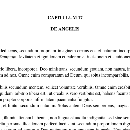
CAPITULUM 17
DE ANGELIS
os deducens, secundum propriam imaginem creans eos et naturam incor
s flammam,
levitatem et ignitionem et calorem et incisionem et acuition
bitrio libera, incorporea, Deo ministrans, secundum gratiam, non natura,
tum ad nos. Omne enim comparatum ad Deum, qui solus incomparabilis, et 
vertibilis secundum mentem, scilicet voluntate vertibilis. Omne enim creabi
is quidem, arbitrio libera est ; ut creabilis vero vertibilis est, habens fac
 propter corporis infirmitatem paenitentia fungitur.
it, et finitur secundum naturam. Solus autem Deus semper ens, magis
; illuminationem habentia, non lingua et auditu indigentia, sed sine semon
itu per sanctificationem perfecti facti sunt, secundum proportionem digni
 ; et cum ad terram a Deo mittuntur, non remanent in caelo. Non circum