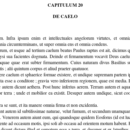
CAPITULUM 20
DE CAELO
rum. Infra ipsum enim et intellectuales angelorum virtutes, et omn
omnia circumterminans, ut super omnia ens et omnia condens.
lorum, et usque ad tertium caelum beatus Paulus raptus est ait, dicimu
 Moysi sua facientes dogmata. Deinde et firmamentum vocavit Deus caelu
e quae erat subter firmamentum. Cuius naturam divus Basilius subti
 ; alii quintum corpus et aliud praeter quatuuor.
ere caelum et sphaerice formae existere, et undique supremam partem ip
a esse a conditore ; gravia vero inferiorem regionem, quae est media. 
autem dicunt aethera. Post hunc inferius aerem. Terram autem et aquam,
or terra ; unde et mobilior ea existit. Desuper autem undique, sicut co
a se sunt, et ita manere omnia firma et non excidentia.
icunt autem id subtilissimae naturae, velut fumum, et secundum unamq
enerem autem aiunt eum, qui quandoque quidem Eosforus (id est lucif
 oriente ad occasum motis, ipsi soli ab occasu ad orientem motum habe
icunt distare illud et semotum esse a terra, et desuper et ex lateribu