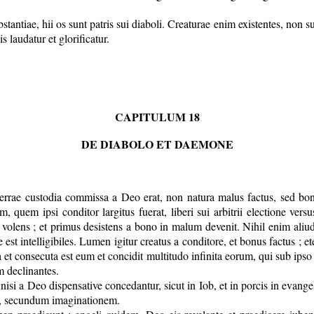
ntiae, hii os sunt patris sui diaboli. Creaturae enim existentes, non s
s laudatur et glorificatur.
CAPITULUM 18
DE DIABOLO ET DAEMONE
cui terrae custodia commissa a Deo erat, non natura malus factus, sed b
 quem ipsi conditor largitus fuerat, liberi sui arbitrii electione ve
 volens ; et primus desistens a bono in malum devenit. Nihil enim aliud 
 est intelligibiles. Lumen igitur creatus a conditore, et bonus factus ;
sa et consecuta est eum et concidit multitudo infinita eorum, qui sub i
m declinantes.
si a Deo dispensative concedantur, sicut in Iob, et in porcis in evangel
m, secundum imaginationem.