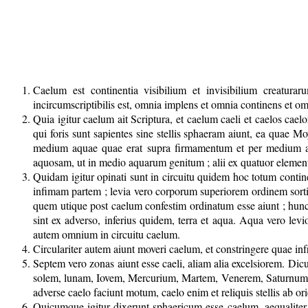
Caelum est continentia visibilium et invisibilium creatura
incircumscriptibilis est, omnia implens et omnia continens et 
Quia igitur caelum ait Scriptura, et caelum caeli et caelos cae
qui foris sunt sapientes sine stellis sphaeram aiunt, ea quae
medium aquae quae erat supra firmamentum et per medium aqua
aquosam, ut in medio aquarum genitum ; alii ex quatuor elementis
Quidam igitur opinati sunt in circuitu quidem hoc totum contin
infimam partem ; levia vero corporum superiorem ordinem sortit
quem utique post caelum confestim ordinatum esse aiunt ; hunc 
sint ex adverso, inferius quidem, terra et aqua. Aqua vero levi
autem omnium in circuitu caelum.
Circulariter autem aiunt moveri caelum, et constringere quae infr
Septem vero zonas aiunt esse caeli, aliam alia excelsiorem. D
solem, lunam, Iovem, Mercurium, Martem, Venerem, Saturnum. V
adverse caelo faciunt motum, caelo enim et reliquis stellis ab
Quicumque igitur dixerunt sphaericum esse caelum, aequaliter d