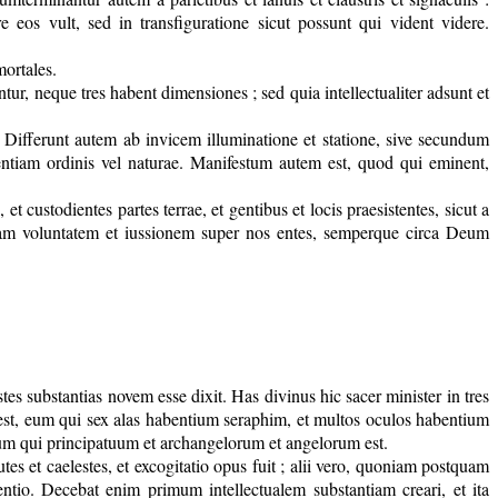
os vult, sed in transfiguratione sicut possunt qui vident videre.
mortales.
ntur, neque tres habent dimensiones ; sed quia intellectualiter adsunt et
 Differunt autem ab invicem illuminatione et statione, sive secundum
entiam ordinis vel naturae. Manifestum autem est, quod qui eminent,
t custodientes partes terrae, et gentibus et locis praesistentes, sicut a
nam voluntatem et iussionem super nos entes, semperque circa Deum
tes substantias novem esse dixit. Has divinus hic sacer minister in tres
est, eum qui sex alas habentium seraphim, et multos oculos habentium
um qui principatuum et archangelorum et angelorum est.
s et caelestes, et excogitatio opus fuit ; alii vero, quoniam postquam
o. Decebat enim primum intellectualem substantiam creari, et ita