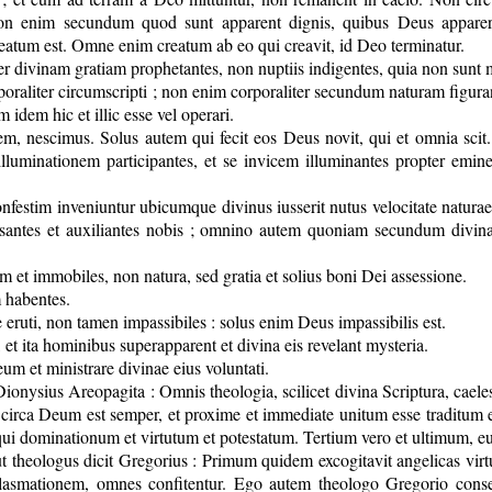
on enim secundum quod sunt apparent dignis, quibus Deus apparere e
reatum est. Omne enim creatum ab eo qui creavit, id Deo terminatur.
er divinam gratiam prophetantes, non nuptiis indigentes, quia non sunt 
corporaliter circumscripti ; non enim corporaliter secundum naturam figura
idem hic et illic esse vel operari.
em, nescimus. Solus autem qui fecit eos Deus novit, qui et omnia scit.
lluminationem participantes, et se invicem illuminantes propter emin
nfestim inveniuntur ubicumque divinus iusserit nutus velocitate naturae, e
ensantes et auxiliantes nobis ; omnino autem quoniam secundum divi
 et immobiles, non natura, sed gratia et solius boni Dei assessione.
 habentes.
 eruti, non tamen impassibiles : solus enim Deus impassibilis est.
t ita hominibus superapparent et divina eis revelant mysteria.
m et ministrare divinae eius voluntati.
Dionysius Areopagita : Omnis theologia, scilicet divina Scriptura, caeles
 circa Deum est semper, et proxime et immediate unitum esse traditum 
i dominationum et virtutum et potestatum. Tertium vero et ultimum, e
theologus dicit Gregorius : Primum quidem excogitavit angelicas virtute
mationem, omnes confitentur. Ego autem theologo Gregorio consenti