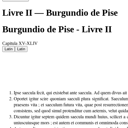
Livre II — Burgundio de Pise
Burgundio de Pise - Livre II
Capitula XV-XLIV
Latin
Latin
Ipse saecula fecit, qui existebat ante saecula. Ad quem divus ai
Oportet igitur scire quoniam saeculi plura significat. Saecul
praesens vita ; et saeculum futura vita, quae post resurrection
consistens, sed quod simul protenditur cum aeternis, velut qui
Dicuntur igitur septem quidem saecula mundi huius, scilicet
uniuscuiusque mors ; est autem et communis et omnimoda con