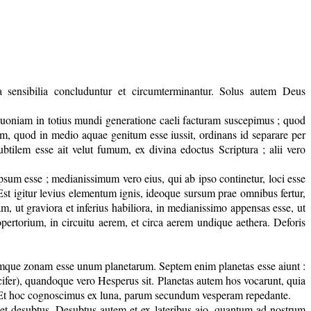
ia sensibilia concluduntur et circumterminantur. Solus autem Deus
s quoniam in totius mundi generatione caeli facturam suscepimus ; quod
m, quod in medio aquae genitum esse iussit, ordinans id separare per
lem esse ait velut fumum, ex divina edoctus Scriptura ; alii vero
sum esse ; medianissimum vero eius, qui ab ipso continetur, loci esse
Est igitur levius elementum ignis, ideoque sursum prae omnibus fertur,
 ut graviora et inferius habiliora, in medianissimo appensas esse, ut
opertorium, in circuitu aerem, et circa aerem undique aethera. Deforis
uamque zonam esse unum planetarum. Septem enim planetas esse aiunt :
er), quandoque vero Hesperus sit. Planetas autem hos vocarunt, quia
nt. Et hoc cognoscimus ex luna, parum secundum vesperam repedante.
s et desubtus. Desubtus autem et ex lateribus aio, quantum ad nostrum