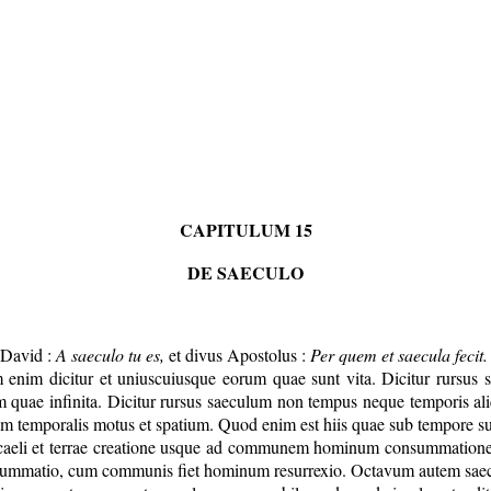
CAPITULUM 15
DE SAECULO
t David :
A saeculo tu es,
et divus Apostolus :
Per quem et saecula fecit.
um enim dicitur et uniuscuiusque eorum quae sunt vita. Dicitur rursu
em quae infinita. Dicitur rursus saeculum non tempus neque temporis ali
dam temporalis motus et spatium. Quod enim est hiis quae sub tempore su
 a caeli et terrae creatione usque ad communem hominum consummatione
summatio, cum communis fiet hominum resurrexio. Octavum autem saec