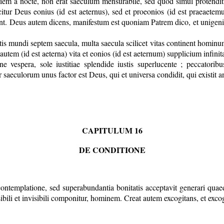
iem a nocte, non erat saeculum mensurabile, sed quod simul protendit
ur Deus eonius (id est aeternus), sed et proeonios (id est praeaetemus
nt. Deus autem dicens, manifestum est quoniam Patrem dico, et unigen
is mundi septem saecula, multa saecula scilicet vitas continent hom
utem (id est aeterna) vita et eonios (id est aeternum) supplicium infini
e vespera, sole iustitiae splendide iustis superlucente ; peccatorib
saeculorum unus factor est Deus, qui et universa condidit, qui existit a
CAPITULUM 16
DE CONDITIONE
ontemplatione, sed superabundantia bonitatis acceptavit generari quaed
 visibili et invisibili componitur, hominem. Creat autem excogitans, et exc