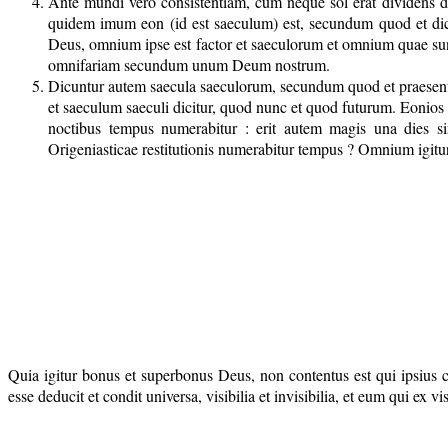
Ante mundi vero consistentiam, cum neque sol erat dividens d
quidem imum eon (id est saeculum) est, secundum quod et dicit
Deus, omnium ipse est factor et saeculorum et omnium quae su
omnifariam secundum unum Deum nostrum.
Dicuntur autem saecula saeculorum, secundum quod et praesent
et saeculum saeculi dicitur, quod nunc et quod futurum. Eonios a
noctibus tempus numerabitur : erit autem magis una dies sin
Origeniasticae restitutionis numerabitur tempus ? Omnium igitur 
Quia igitur bonus et superbonus Deus, non contentus est qui ipsius c
esse deducit et condit universa, visibilia et invisibilia, et eum qui ex