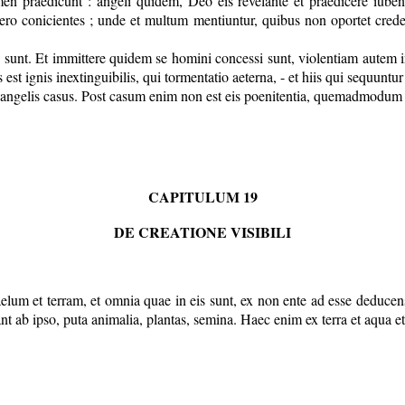
n praedicunt : angeli quidem, Deo eis revelante et praedicere iube
o conicientes ; unde et multum mentiuntur, quibus non oportet creder
 sunt. Et immittere quidem se homini concessi sunt, violentiam autem in
t ignis inextinguibilis, qui tormentatio aeterna, - et hiis qui sequuntur
 angelis casus. Post casum enim non est eis poenitentia, quemadmodu
CAPITULUM 19
DE CREATIONE VISIBILI
t caelum et terram, et omnia quae in eis sunt, ex non ente ad esse deduce
t ab ipso, puta animalia, plantas, semina. Haec enim ex terra et aqua et 