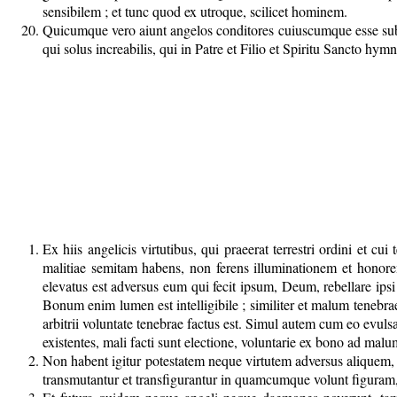
sensibilem ; et tunc quod ex utroque, scilicet hominem.
Quicumque vero aiunt angelos conditores cuiuscumque esse substa
qui solus increabilis, qui in Patre et Filio et Spiritu Sancto hymni
Ex hiis angelicis virtutibus, qui praeerat terrestri ordini et 
malitiae semitam habens, non ferens illuminationem et honorem,
elevatus est adversus eum qui fecit ipsum, Deum, rebellare ipsi
Bonum enim lumen est intelligibile ; similiter et malum tenebrae
arbitrii voluntate tenebrae factus est. Simul autem cum eo evul
existentes, mali facti sunt electione, voluntarie ex bono ad malu
Non habent igitur potestatem neque virtutem adversus aliquem, ni
transmutantur et transfigurantur in quamcumque volunt figura