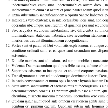
indeterminabiles enim sunt. Indeterminabiles autem dico ; n
Indeterminatum enim est natura et principaliter solum quod inc
Extra substantiam sanctificationem a Spiritu Sancto habentes, p
Intellectus vero existentes, in intellectualibus locis sunt, non 
operantur ubicumque iussi fuerint, et quia non possunt secundum 
Sive aequales secundum substantiam, sive differentes ab invic
illuminationem stationem habentes, sive secundum stationem i
inferioribus tradunt illuminationem et cognitionem.
Fortes sunt et parati ad Dei voluntatis expletionem, et ubique co
conditore ordinati sunt, et ea quae sunt secundum nos disp
existentes.
Difficile mobiles sunt ad malum, sed non immobiles ; nunc autem
Videntes Deum secundum quod possibile est eis, et hunc cibum
Super nos existentes ut incorporei, et ab omni corporea passione
Transfigurantur autem ad quodcumque dominator iusserit Deus, e
In caelo conversantur, et unum opus habent : hymnis laudare Deu
Sicut autem sanctissimus et sacratissimus et theologissimus ait 
determinat ternos ornatus. Et primum quidem esse ait eum, qui
cherubim, et sanctissimorum thronorum. Secundum vero eum, qu
Quidam igitur aiunt quod ante omnem creationem geniti sunt, ut 
genitum est primum caelum. Quoniam autem ante hominis plas