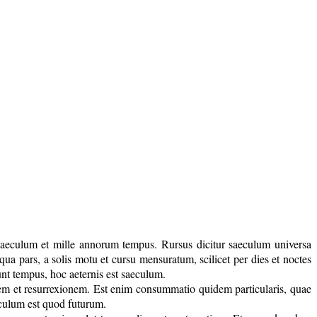
s saeculum et mille annorum tempus. Rursus dicitur saeculum universa
qua pars, a solis motu et cursu mensuratum, scilicet per dies et noctes
nt tempus, hoc aeternis est saeculum.
m et resurrexionem. Est enim consummatio quidem particularis, quae
ulum est quod futurum.