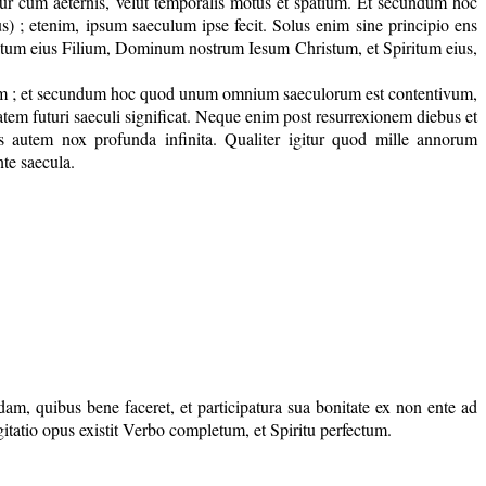
ur cum aeternis, velut temporalis motus et spatium. Et secundum hoc
) ; etenim, ipsum saeculum ipse fecit. Solus enim sine principio ens
itum eius Filium, Dominum nostrum Iesum Christum, et Spiritum eius,
inum ; et secundum hoc quod unum omnium saeculorum est contentivum,
tatem futuri saeculi significat. Neque enim post resurrexionem diebus et
us autem nox profunda infinita. Qualiter igitur quod mille annorum
nte saecula.
am, quibus bene faceret, et participatura sua bonitate ex non ente ad
ogitatio opus existit Verbo completum, et Spiritu perfectum.