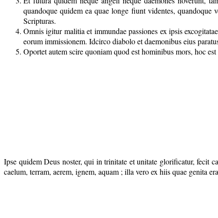
Et futura quidem neque angeli neque daemones noverunt, tame
quandoque quidem ea quae longe fiunt videntes, quandoque ver
Scripturas.
Omnis igitur malitia et immundae passiones ex ipsis excogitatae
eorum immissionem. Idcirco diabolo et daemonibus eius paratus es
Oportet autem scire quoniam quod est hominibus mors, hoc est
Ipse quidem Deus noster, qui in trinitate et unitate glorificatur, feci
caelum, terram, aerem, ignem, aquam ; illa vero ex hiis quae genita eran