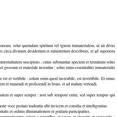
poream, velut quemdam spiritum vel ignem immaterialem, ut ait divus
em circa divinum desiderium et ministerium describens, et ad superiora
 immortalitatem suscipiens ; cuius substantiae speciem et terminum solus
grossum et materiale invenitur : solus enim essentialiter immaterialis
le est et vertibile : solum enim quod increabile, est invertibile. Et omne
ultatem et manendi et proficiendi in bono, et ad malum vertendi.
 autem et super semper : non sub tempore enim, sed super tempus qui
e voce prolato tradentia sibi invicem et consilia et intelligentias.
tatis et ordinis illuminationem et gratiam participantes.
terminantur autem a parietibus et ianuis et claustris et signaculis :