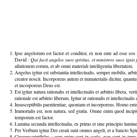
Ipse angelorum est factor et conditor, ex non ente ad esse e
David :
Qui facit angelos suos spiritus, et ministros suos igni
allationem eorum, et ab omni materiali intelligentia libertatem.
Angelus igitur est substantia intellectualis, semper mobilis, ar
creator noscit. Incorporeus autem et immaterialis dicitur, quan
et incorporeus Deus est.
Est igitur natura rationahs et intellectualis et arbitrio libera, 
rationale est arbitrio liberum. Igitur ut rationalis et intellectual
Insusceptibilis paenitentiae, quoniam et incorporeus. Homo enim
Immortalis est, non natura, sed gratia. Omne enim quod incip
temporum est factor.
Lumina secunda intellectualia, ex primo et sine principio lumine 
Per Verbum igitur Dei creati sunt omnes angeli, et a Sancto Spir
Circumscriptibiles : cum enim sunt in caelo, non sunt in terra