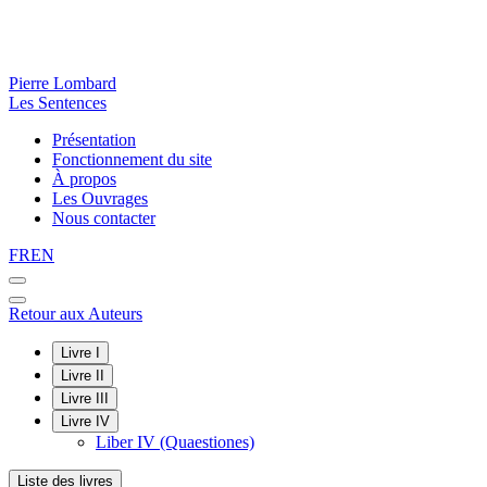
Pierre Lombard
Les Sentences
Présentation
Fonctionnement du site
À propos
Les Ouvrages
Nous contacter
FR
EN
Retour aux Auteurs
Livre I
Livre II
Livre III
Livre IV
Liber IV (Quaestiones)
Liste des livres