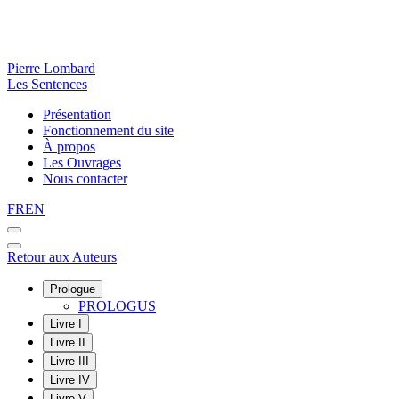
Pierre Lombard
Les Sentences
Présentation
Fonctionnement du site
À propos
Les Ouvrages
Nous contacter
FR
EN
Retour aux Auteurs
Prologue
PROLOGUS
Livre I
Livre II
Livre III
Livre IV
Livre V