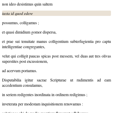
non ideo desistimus quin saltem
iuxta id quod edere
possumus, colligamus ;
et quasi dimidium gomor dispersa,
et prae sui tenuitate manus colligentium subterfugientia pro captu
intelligentiae congregantes,
velut qui colligit paucas spicas post messem, vel duas aut tres olivas
superstites post excussionem,
ad acervum portamus.
Disputabilia igitur sacrae Scripturae ut rudimentis ad eam
accedentium consulamus,
in seriem redigentes inordinata in ordinem redigimus ;
inveterata per modestam inquisitionem renovamus :