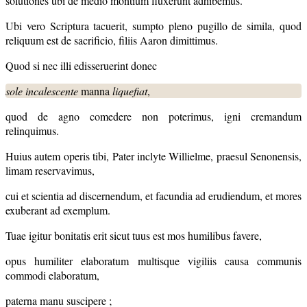
solutiones ubi de medio montium fluxerunt adhibemus.
Ubi vero Scriptura tacuerit, sumpto pleno pugillo de simila, quod
reliquum est de sacrificio, filiis Aaron dimittimus.
Quod si nec illi edisseruerint donec
sole incalescente
manna
liquefiat
,
quod de agno comedere non poterimus, igni cremandum
relinquimus.
Huius autem operis tibi, Pater inclyte Willielme, praesul Senonensis,
limam reservavimus,
cui et scientia ad discernendum, et facundia ad erudiendum, et mores
exuberant ad exemplum.
Tuae igitur bonitatis erit sicut tuus est mos humilibus favere,
opus humiliter elaboratum multisque vigiliis causa communis
commodi elaboratum,
paterna manu suscipere ;